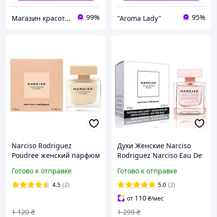
99%
95%
Магазин красоты и удовольствий "Фантастиш"
"Aroma Lady"
Narciso Rodriguez
Духи Женские Narciso
Poudree женский парфюм
Rodriguez Narciso Eau De
Parfum (Tester) 90 ml
Готово к отправке
Готово к отправке
Нарцисо Родригез
Парфюм (Тестер) 90 мл all
4.5
(2)
5.0
(2)
110
от
₴
/мес
1 120
₴
1 299
₴