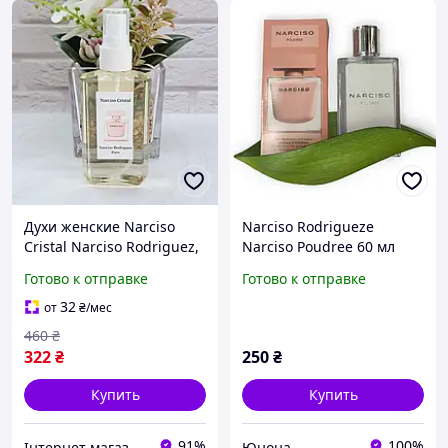
Духи женские Narciso
Narciso Rodrigueze
Cristal Narciso Rodriguez,
Narciso Poudree 60 мл
духи на разлив 110 мл.
Готово к отправке
Готово к отправке
32
от
₴
/мес
460
₴
322
₴
250
₴
Купить
Купить
91%
100%
Інтернет магазин магазин Top Aroma And Tech
Юнона