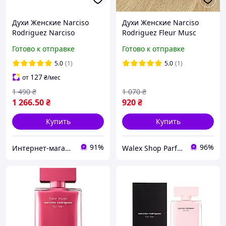
Духи Женские Narciso
Духи Женские Narciso
Rodriguez Narciso
Rodriguez Fleur Musc
(Original Pack) 100 ml
(Tester) 100 ml Нарцисо
Готово к отправке
Готово к отправке
Нарцисо Родригез туалет
Родригез Флер Муск
вода (Оригинал Упаковка)
(Тестер) 100 мл
5.0
(1)
5.0
(1)
127
от
₴
/мес
1 490
₴
1 070
₴
1 266
.50
₴
920
₴
Купить
Купить
91%
96%
Интернет-магазин Allegoriya
Walex Shop Parfum