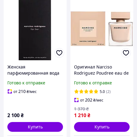
Женская
Оригинал Narciso
парфюмированная вода
Rodriguez Poudree eau de
Narciso Rodriguez for Her
parfum 90 ml мл (
Готово к отправке
Готово к отправке
100 мл
Нарцисо Родрігес пудре
пудри парфюмированная
210
от
₴
/мес
5.0
(2)
вода
202
от
₴
/мес
1 370
₴
2 100
₴
1 210
₴
Купить
Купить