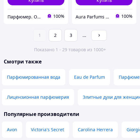
Купить
Купить
100%
100%
Парфюмер. Оригинальная парфюмерия и косметика в Харькове, Украине
Aura Parfums | Интернет-магазин парфюмерии и косметики
1
2
3
...
Показано 1 - 29 товаров из 1000+
Смотри также
Парфюмированная вода
Eau de Parfum
Парфюмер
Лицензионная парфюмерия
Элитные духи для женщи
Популярные производители
Avon
Victoria's Secret
Carolina Herrera
Giorg