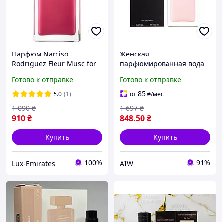
Парфюм Narciso
Женская
Rodriguez Fleur Musc for
парфюмированная вода
Her Tester Lux 100 ml.
Narciso Rodriguez For Her
Готово к отправке
Готово к отправке
Нарцисо Родригес Флер
Narciso Rodriguez
Муск Тестер Люкс 100 мл.
(элегантный,
85
5.0
(1)
от
₴
/мес
чувственный аромат) AIW
1 090
₴
1 697
₴
910
₴
848
.50
₴
Купить
Купить
100%
91%
Lux-Emirates
AIW