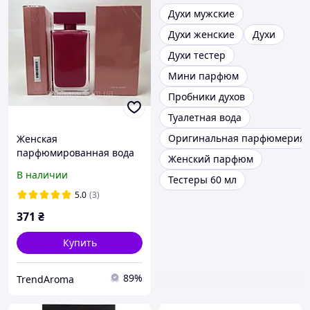
Духи мужские
Духи женские
Духи
Духи тестер
Мини парфюм
Пробники духов
Туалетная вода
Оригинальная парфюмерия
Женская
парфюмированная вода
Женский парфюм
Fleur Musc (флер муска)
В наличии
Тестеры 60 мл
100 мл
5.0
(3)
371
₴
Купить
89%
TrendAroma