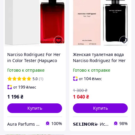
Narciso Rodriguez For Her
Женская туалетная вода
in Color Tester (Нарцисо
Narciso Rodriguez for Her
Родригес Фор Хер Ин
100ml оригинал,
Готово к отправке
Готово к отправке
Колор) 100 ml/мл Тестер
цветочно-древесный
мускусный аромат
104
5.0
(1)
от
₴
/мес
199
от
₴
/мес
1 300
₴
1 196
₴
1 040
₴
Купить
Купить
100%
98%
Aura Parfums | Интернет-магазин парфюмерии и косметики
𝗦𝗘𝗟𝗜𝗡𝗢𝗥💫 Искусство аромата