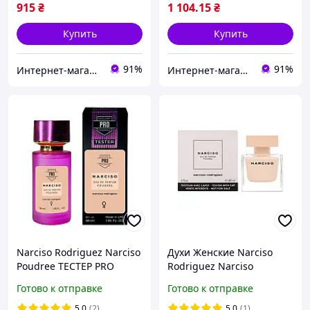
915
₴
1 104
.15
₴
Купить
Купить
91%
91%
Интернет-магазин Allegoriya
Интернет-магазин Allegoriya
Narciso Rodriguez Narciso
Духи Женские Narciso
Poudree ТЕСТЕР PRO
Rodriguez Narciso
женский 58 мл
Poudree (Tester) 90 ml
Готово к отправке
Готово к отправке
Парфюм вода Нарцисо
Родригез Пудра 90 мл
5.0
(2)
5.0
(1)