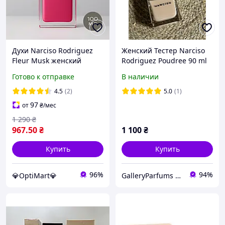
Духи Narciso Rodriguez
Женский Тестер Narciso
Fleur Musk женский
Rodriguez Poudree 90 ml
аромат 100 мл с
Нарцисо Родригез Пудра
Готово к отправке
В наличии
амбровым шлейфом
Нарцисо Родригес Флёр
4.5
(2)
5.0
(1)
Муск парфумы
97
от
₴
/мес
1 290
₴
967
.50
₴
1 100
₴
Купить
Купить
96%
94%
💎OptiMart💎
GalleryParfums - інтернет магазин парфумерії