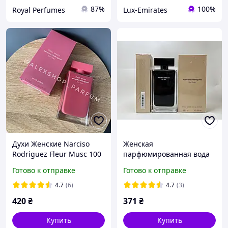
87%
100%
Royal Perfumes
Lux-Emirates
Духи Женские Narciso
Женская
Rodriguez Fleur Musc 100
парфюмированная вода
ml Нарцисо Родригез
Narciso Rodriguez For Her
Готово к отправке
Готово к отправке
Флер Муск 100 мл
Narciso Rodriguez
(Нарцисо Родригес) 100
4.7
(6)
4.7
(3)
мл
420
₴
371
₴
Купить
Купить