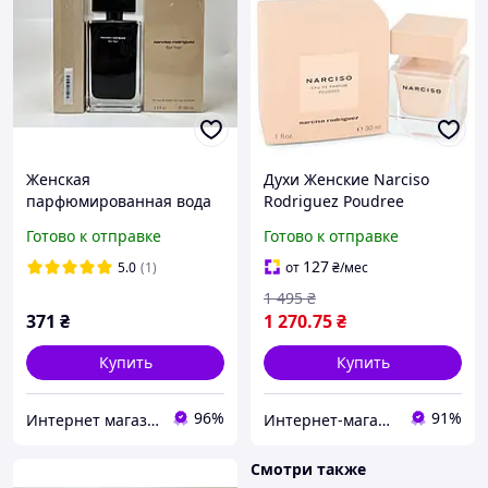
Женская
Духи Женские Narciso
парфюмированная вода
Rodriguez Poudree
Narciso Rodriguez For Her
(Original Pack) 90 ml
Готово к отправке
Готово к отправке
Narciso Rodriguez
Нарцисо Родригез Пудра
(Нарцисс Родригез фо Хир
(Оригинальная Упаковка)
127
5.0
(1)
от
₴
/мес
)
1 495
₴
371
₴
1 270
.75
₴
Купить
Купить
96%
91%
Интернет магазин "Aroma Glamour"
Интернет-магазин Allegoriya
Смотри также