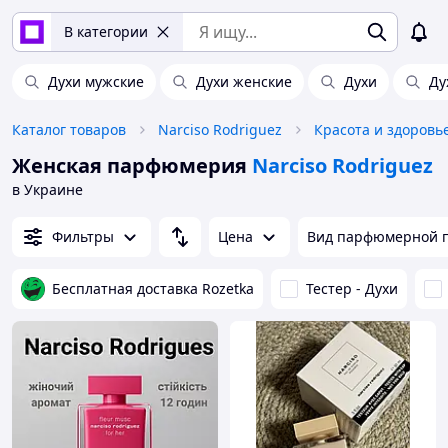
В категории
Духи мужские
Духи женские
Духи
Ду
Каталог товаров
Narciso Rodriguez
Красота и здоровь
Женская парфюмерия
Narciso Rodriguez
в Украине
Фильтры
Цена
Вид парфюмерной 
Бесплатная доставка Rozetka
Тестер - Духи