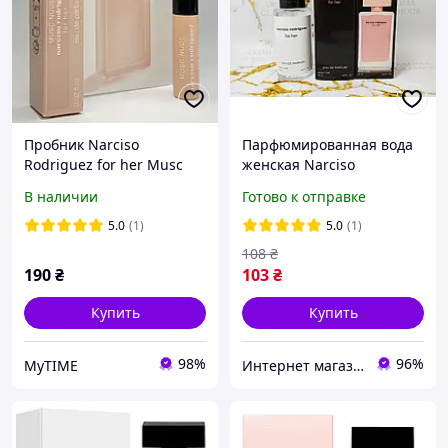
Пробник Narciso
Парфюмированная вода
Rodriguez for her Musc
женская Narciso
Nude Eau de Parfum EDP
Rodriguez For Her
В наличии
Готово к отправке
0.6мл Нарсисо Родригес
(Нарцисо Родригес Фо Хе)
фор хё Муск Маск Нюд
55 мл
5.0
(1)
5.0
(1)
Ньюд
108
₴
190
₴
103
₴
Купить
Купить
98%
96%
MyTIME
Интернет магазин "Aroma Glamour"