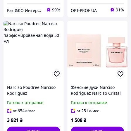
99%
91%
Parf&KO Интернет-магазин оригинальной парфюмерии и косметики
OPT-PROF UA
Narciso Poudree Narciso
Женские духи Narciso
Rodriguez
Rodriguez Narciso Cristal
парфюмированная вода
(Нарцисо Родригес
Готово к отправке
Готово к отправке
50 мл
Нарцисо Кристал) 90 ml/
мл
654
251
от
₴
/мес
от
₴
/мес
3 921
₴
1 508
₴