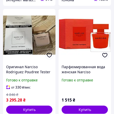
Оригинал Narciso
Парфюмированная вода
Rodriguez Poudree Tester
женская Narciso
90 ml мл ( Нарцисо
Rodriguez Narciso Rouge
Готово к отправке
Готово к отправке
Родригес пудре пудри )
90 мл
парфюмированная вода
330
от
₴
/мес
4 846
₴
3 295
.28
₴
1 515
₴
Купить
Купить