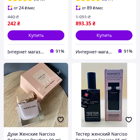
24
89
от
₴
/мес
от
₴
/мес
440
₴
1 051
₴
242
₴
893
.35
₴
Купить
Купить
91%
91%
Інтернет магазин магазин Top Aroma And Tech
Интернет-магазин Allegoriya
Духи Женские Narciso
Тестер женский Narciso