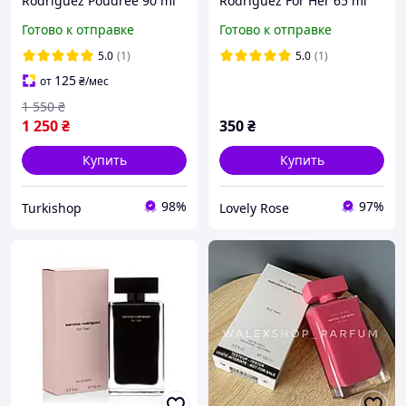
Rodriguez Poudree 90 ml
Rodriguez For Her 65 ml
Нарцисо Родригез Пудра
Готово к отправке
Готово к отправке
90 мл
5.0
(1)
5.0
(1)
125
от
₴
/мес
1 550
₴
1 250
₴
350
₴
Купить
Купить
98%
97%
Turkishop
Lovely Rose