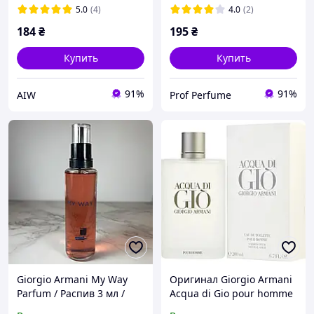
5.0
(4)
4.0
(2)
184
₴
195
₴
Купить
Купить
91%
91%
AIW
Prof Perfume
Giorgio Armani My Way
Оригинал Giorgio Armani
Parfum / Распив 3 мл /
Acqua di Gio pour homme
Сливочный цветочный
200 ml мл ( Джоржио