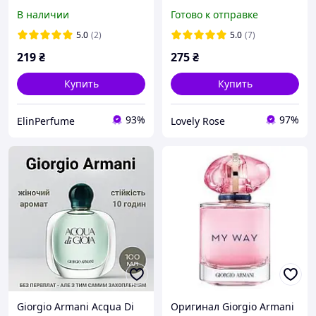
(Джиорджио Армани Си
(Eclipse)
В наличии
Готово к отправке
Парфюм)
5.0
(2)
5.0
(7)
219
₴
275
₴
Купить
Купить
93%
97%
ElinPerfume
Lovely Rose
Giorgio Armani Acqua Di
Оригинал Giorgio Armani