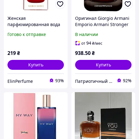
Женская
Оригинал Giorgio Armani
парфюмированная вода
Emporio Armani Stronger
Giorgio Armani Si Passione
With You Absolutely 100
Готово к отправке
В наличии
(Жоржио Армани Си
мл ТЕСТЕР
Пэшион)
94
от
₴
/мес
219
₴
938
.50
₴
Купить
Купить
93%
92%
ElinPerfume
Патриотичный Магазин