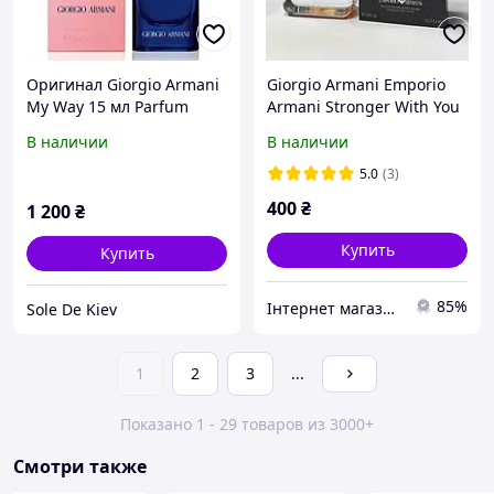
Оригинал Giorgio Armani
Giorgio Armani Emporio
My Way 15 мл Parfum
Armani Stronger With You
Intensely
В наличии
В наличии
парфюмированная вода
100 мл
5.0
(3)
400
₴
1 200
₴
Купить
Купить
85%
Інтернет магазини Шарм
Sole De Kiev
1
2
3
...
Показано 1 - 29 товаров из 3000+
Смотри также