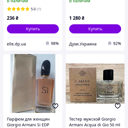
В наличии
В наличии
аромат (Parfum)
Армани Аква ди джио
мужские ) туалетна вода
5.0
(1)
236
₴
1 280
₴
Купить
Купить
98%
92%
elle.dp.ua
Духи.Украина
Парфюм для женщин
Тестер мужской Giorgio
Giorgio Armani Si EDP
Armani Acqua di Gio 50 ml