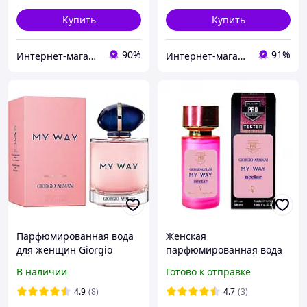
Купить
Купить
90%
91%
Интернет-магазин «ParfumCity»
Интернет-магазин Allegoriya
Парфюмированная вода
Женская
для женщин Giorgio
парфюмированная вода
Armani My Way 90 мл
Giorgio Armani My Way
В наличии
Готово к отправке
(магнитная лента)
Nectar, 58 ml
4.9
(8)
4.7
(3)