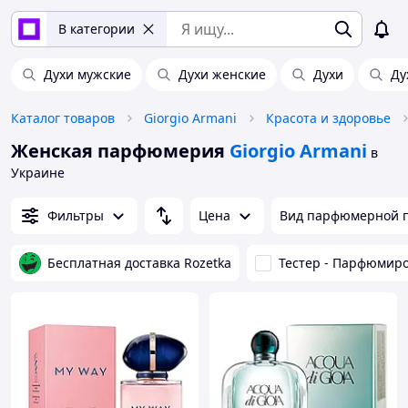
В категории
Духи мужские
Духи женские
Духи
Ду
Каталог товаров
Giorgio Armani
Красота и здоровье
Женская парфюмерия
Giorgio Armani
в
Украине
Фильтры
Цена
Вид парфюмерной 
Бесплатная доставка Rozetka
Тестер - Парфюмир