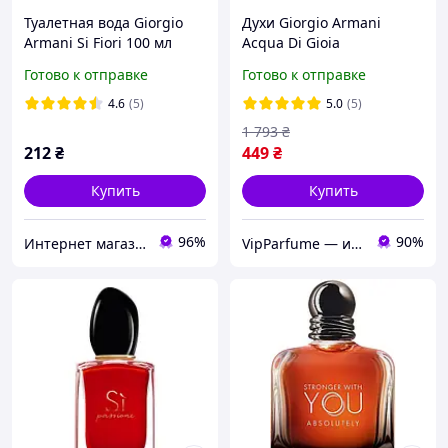
Туалетная вода Giorgio
Духи Giorgio Armani
Armani Si Fiori 100 мл
Acqua Di Gioia
Парфюмированная вода
Готово к отправке
Готово к отправке
100 ml (Джорджио
Армани Аква Ди Джой
4.6
(5)
5.0
(5)
Армани Женские)
1 793
₴
212
₴
449
₴
Купить
Купить
96%
90%
Интернет магазин "Aroma Glamour"
VipParfume — интернет-магазин парфюмерии и косметики