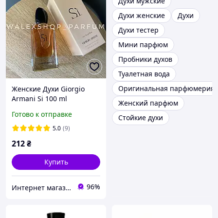
Духи мужские
Духи женские
Духи
Духи тестер
Мини парфюм
Пробники духов
Туалетная вода
Оригинальная парфюмерия
Женские Духи Giorgio
Armani Si 100 ml
Женский парфюм
Джорджио Армани Си 100
Готово к отправке
Стойкие духи
мл
5.0
(9)
212
₴
Купить
96%
Интернет магазин "Aroma Glamour"