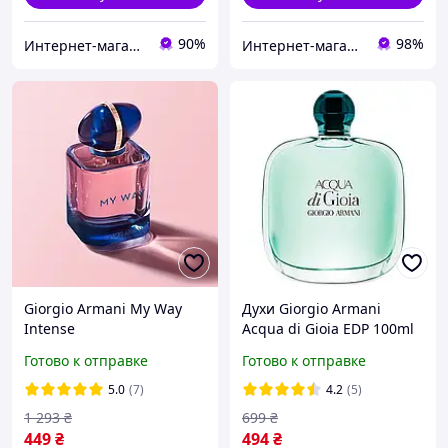
90%
98%
Интернет-магазин «ParfumCity»
Интернет-магазин "Optparfum"
Giorgio Armani My Way
Духи Giorgio Armani
Intense
Acqua di Gioia EDP 100ml
Парфюмированная вода
TESTER парфюм а12
Готово к отправке
Готово к отправке
90 ml (Духи Армани Май
Вей Интенс Женские)
5.0
(7)
4.2
(5)
1 293
₴
699
₴
449
₴
494
₴