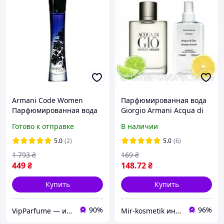
Armani Code Women
Парфюмированная вода
Парфюмированная вода
Giorgio Armani Acqua di
75 ml ( Армани Код Вумен
Gio Pour Homme 110 ml
Готово к отправке
В наличии
)
5.0
(2)
5.0
(6)
1 793
₴
169
₴
449
₴
148
.72
₴
Купить
Купить
90%
96%
VipParfume — интернет-магазин парфюмерии и косметики
Mir-kosmetik интернет-магазин оптовых продаж