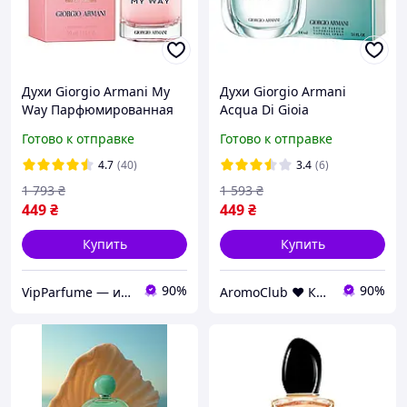
Духи Giorgio Armani My
Духи Giorgio Armani
Way Парфюмированная
Acqua Di Gioia
вода 90 ml (Женские Духи
Парфюмированная вода
Готово к отправке
Готово к отправке
Май Вей Джорджио
100 ml (Женские Аква Ди
Армани Май Вей)
Джой Армани Джорджио
4.7
(40)
3.4
(6)
Армани)
1 793
₴
1 593
₴
449
₴
449
₴
Купить
Купить
90%
90%
VipParfume — интернет-магазин парфюмерии и косметики
AromoClub ❤ Качественная парфюмерия в Украине