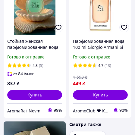
Стойкая женская
Парфюмированная вода
парфюмированная вода
100 ml Giorgio Armani Si
Giorgio Armani Acqua Di
(Джорджио Армани Си
Готово к отправке
Готово к отправке
Gioia (Армани Аква Ди
Духи Женские)
Джоя)100 мл Свежий
4.8
(5)
4.7
(13)
цветочно-водный аромат
84
от
₴
/мес
1 593
₴
837
₴
449
₴
Купить
Купить
99%
90%
AromaRai_Nevm
AromoClub ❤ Качественная парфюмерия в Украине
Смотри также