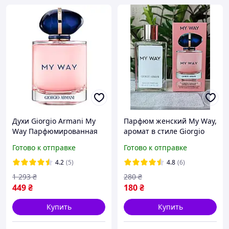
Духи Giorgio Armani My
Парфюм женский My Way,
Way Парфюмированная
аромат в стиле Giorgio
вода 90 ml (Джорджио
Armani, 60 мл
Готово к отправке
Готово к отправке
Армани Май Вей Женские
Духи Май Вей)
4.2
(5)
4.8
(6)
1 293
₴
280
₴
449
₴
180
₴
Купить
Купить