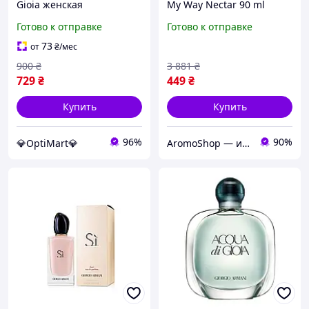
Gioia женская
My Way Nectar 90 ml
парфюмированная вода,
TESTER
Готово к отправке
Готово к отправке
свежий цветочные духи
парфюмированная вода
Джорджио Армани Аква
73
от
₴
/мес
Ди Джой
900
₴
3 881
₴
729
₴
449
₴
Купить
Купить
96%
90%
💎OptiMart💎
AromoShop — интернет-магазин парфюмерии и косметики