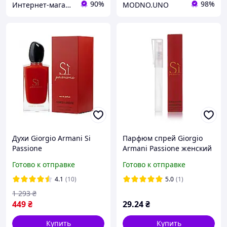
90%
98%
Интернет-магазин «ParfumCity»
MODNO.UNO
Духи Giorgio Armani Si
Парфюм спрей Giorgio
Passione
Armani Passione женский
Парфюмированная вода
10 мл
Готово к отправке
Готово к отправке
100 ml (Джорджио
Армани Си Пассион Духи
4.1
(10)
5.0
(1)
Женские)
1 293
₴
449
₴
29
.24
₴
Купить
Купить