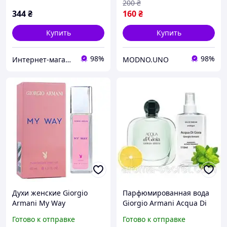
200
₴
344
₴
160
₴
Купить
Купить
98%
98%
Интернет-магазин "Optparfum"
MODNO.UNO
Духи женские Giorgio
Парфюмированная вода
Armani My Way
Giorgio Armani Acqua Di
Pheromone Parfum 40 мл
Gioia 110 ml
Готово к отправке
Готово к отправке
парфюм Армани Ми Вей