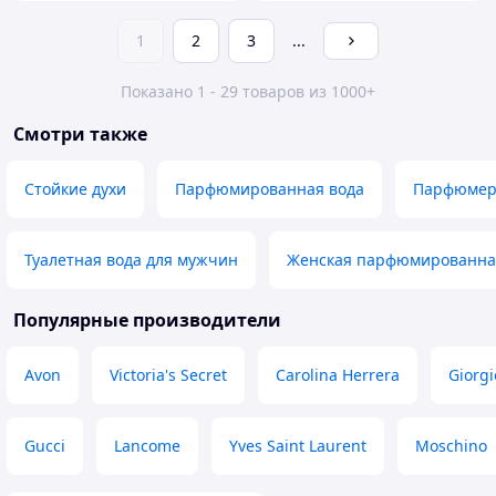
1
2
3
...
Показано 1 - 29 товаров из 1000+
Смотри также
Стойкие духи
Парфюмированная вода
Парфюмер
Туалетная вода для мужчин
Женская парфюмированна
Популярные производители
Avon
Victoria's Secret
Carolina Herrera
Giorg
Gucci
Lancome
Yves Saint Laurent
Moschino