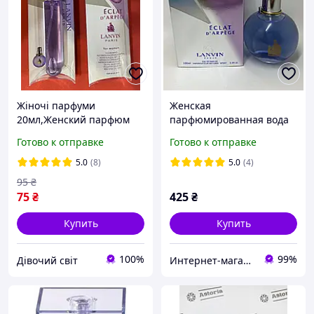
Жіночі парфуми
Женская
20мл,Женский парфюм
парфюмированная вода
Lanvin Eclat D`Arpege
Lanvin Eclat D'Arpege
Готово к отправке
Готово к отправке
(Ланвин Эклат Дарпеж)
100 мл
5.0
(8)
5.0
(4)
95
₴
75
₴
425
₴
Купить
Купить
100%
99%
Дівочий світ
Интернет-магазин "Ladys-shop"