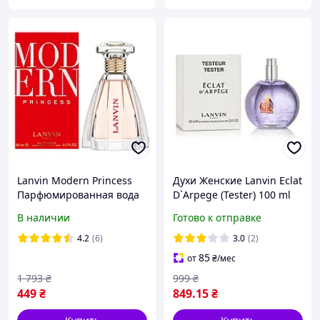
Lanvin Modern Princess
Духи Женские Lanvin Eclat
Парфюмированная вода
D`Arpege (Tester) 100 ml
90 ml ( Ланвин Модерн
Ланвин Еклат Арпеже
В наличии
Готово к отправке
Принцесс )
(Тестер) 100 мл all К
4.2
(6)
3.0
(2)
85
от
₴
/мес
1 793
₴
999
₴
449
₴
849
.15
₴