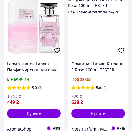
Lanvin Jeanne Lanvin
Оригинал Lanvin Rumeur
Парфюмированная вода
2 Rose 100 ml TESTER
100 ml ( Ланвин Жан
парфюмированная вода
В наличии
Под заказ
Ланвин )
5.0
(3)
5.0
(2)
1 793
₴
798
₴
449
₴
638
₴
Купить
Купить
93%
97%
AromatShop
Nota Parfum - Магазин оригинальной парфюмерии оптом и в розницу