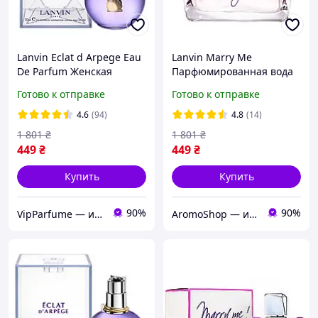
Lanvin Eclat d Arpege Eau
Lanvin Marry Me
De Parfum Женская
Парфюмированная вода
парфюмированная вода
75 ml ( Ланвин Мерри Ми
Готово к отправке
Готово к отправке
100 ml (Ланвин Эклат
)
Д'Арпеж Женские духи)
4.6
(94)
4.8
(14)
1 801
₴
1 801
₴
449
₴
449
₴
Купить
Купить
90%
90%
VipParfume — интернет-магазин парфюмерии и косметики
AromoShop — интернет-магазин парфюмерии и косметики