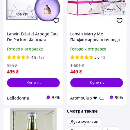
Lanvin Eclat d Arpege Eau
Lanvin Marry Me
De Parfum Женская
Парфюмированная вода
парфюмированная вода
75 ml
Готово к отправке
Готово к отправке
100 ml Ланвин Эклат
Д'Арпеж Женские духи
4.8
(12)
5.0
(4)
595
₴
1 601
₴
495
₴
449
₴
Купить
Купить
97%
90%
Belladonna
AromoClub ❤ Качественная парфюмерия в Украине
Смотри также
Духи мужские