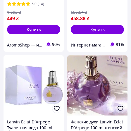
Д'Арпеж Женские духи)
5.0
(14)
1 593
₴
655
.54
₴
449
₴
458
.88
₴
Купить
Купить
90%
91%
AromoShop — интернет-магазин парфюмерии и косметики
Интернет-магазин Allegoriya
Lanvin Eclat D`Arpege
Женские духи Lanvin Eclat
Туалетная вода 100 ml
D`Arpege 100 ml женский