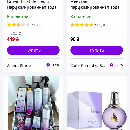
Lanvin Eclat de Fleurs
Женская
Парфюмированная вода
парфюмированная вода
100 ml ( Ланвин Эклат Де
Lanvin Eclat D Arpege, 20
В наличии
В наличии
Флерс )
мл
3.0
(3)
5.0
(3)
1 883
₴
449
₴
90
₴
Купить
Купить
93%
98%
AromatShop
Сайт Pomadka Shop