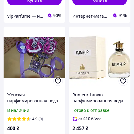
Купить
Купить
90%
91%
VipParfume — интернет-магазин парфюмерии и косметики
Интернет-магазин Allegoriya
Женская
Rumeur Lanvin
парфюмированная вода
парфюмированная вода
Lanvin Eclat d`Arpege
100 мл
В наличии
Готово к отправке
100ml
410
4.9
(9)
от
₴
/мес
400
₴
2 457
₴