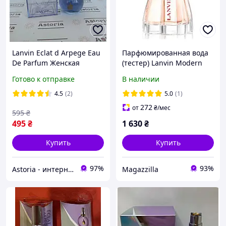
Lanvin Eclat d Arpege Eau
Парфюмированная вода
De Parfum Женская
(тестер) Lanvin Modern
парфюмированная вода
Princess 90 мл
Готово к отправке
В наличии
100 ml Ланвин Эклат
Д'Арпеж Женские духи
4.5
(2)
5.0
(1)
272
от
₴
/мес
595
₴
495
₴
1 630
₴
Купить
Купить
97%
93%
Astoria - интернет-магазин косметики и парфюмерии
Magazzilla