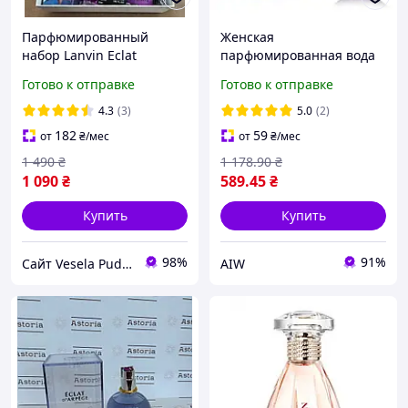
Парфюмированный
Женская
набор Lanvin Eclat
парфюмированная вода
D`Arpege
Eclat d`Arpege Lanvin 100
Готово к отправке
Готово к отправке
(яркий сияющий
цветочный аромат) AIW
4.3
(3)
5.0
(2)
W
182
59
от
₴
/мес
от
₴
/мес
1 490
₴
1 178
.90
₴
1 090
₴
589
.45
₴
Купить
Купить
98%
91%
Сайт Vesela Pudra
AIW