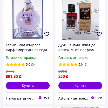
Lanvin Eclat d'Arpege
Духи Ланвин Эклат де
Парфюмированная вода
Арпеж 60 ml парфюм
для женщин, 30 мл
Lanvin Eclat d Arpege
Готово к отправке
Готово к отправке
женская туалетная вода
5.0
(5)
5.0
(2)
844
₴
500
₴
801
.80
₴
250
₴
Купить
Купить
95%
97%
Flakon магазин оригинальной парфюмерии
Astoria - интернет-магазин косметики и парфюмерии