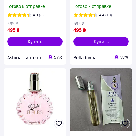
Духи Ланвин Эклат
парфюм Ланвин Эклат
Готово к отправке
Готово к отправке
Дарпеж
женская туалетная вода
Парфюмированная вода
4.8
(6)
4.4
(13)
Аромат Женский
595
₴
595
₴
495
₴
495
₴
Купить
Купить
97%
97%
Astoria - интернет-магазин косметики и парфюмерии
Belladonna