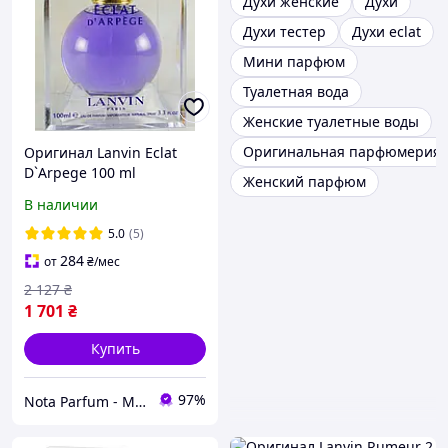
Духи женские
Духи
Духи тестер
Духи eclat
Мини парфюм
Туалетная вода
Женские туалетные воды
Оригинальная парфюмерия
Оригинал Lanvin Eclat
D`Arpege 100 ml
Женский парфюм
парфюмированная вода
В наличии
5.0
(5)
284
от
₴
/мес
2 127
₴
1 701
₴
Купить
97%
Nota Parfum - Магазин оригинальной парфюмерии оптом и в розницу