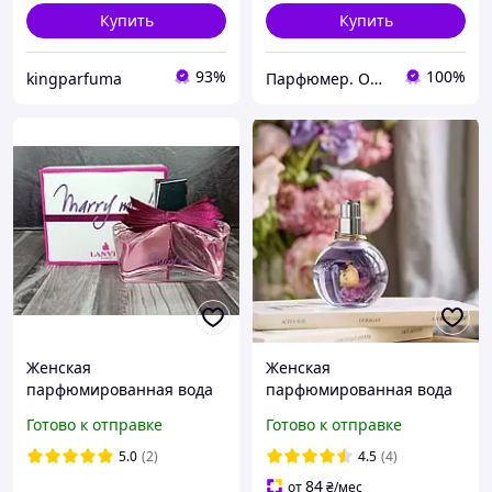
Купить
Купить
93%
100%
kingparfuma
Парфюмер. Оригинальная парфюмерия и косметика в Харькове, Украине
Женская
Женская
парфюмированная вода
парфюмированная вода
Lanvin Marry Me (Ланвин
Lanvin Äclat d Arpège
Готово к отправке
Готово к отправке
Мери Ми) 75 мл
(Ланвен Экла д Арпеж)
100 мл. Стойкий
5.0
(2)
4.5
(4)
цветочный аромат
84
от
₴
/мес