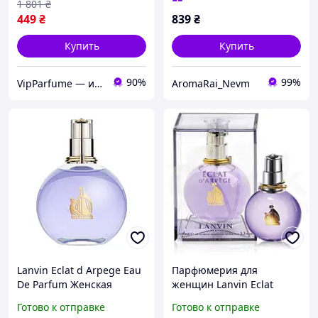
1 801
₴
449
₴
839
₴
Купить
Купить
90%
99%
VipParfume — интернет-магазин парфюмерии и косметики
AromaRai_Nevm
Lanvin Eclat d Arpege Eau
Парфюмерия для
De Parfum Женская
женщин Lanvin Eclat
парфюмированная вода
D`Arpege духи женские
Готово к отправке
Готово к отправке
100 ml (Ланвин Эклат
Ланвин Эклат де Ар