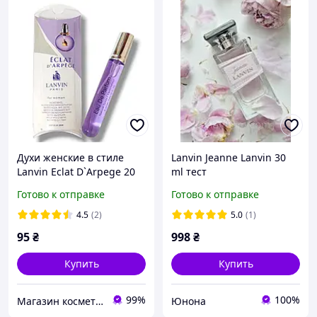
Духи женские в стиле
Lanvin Jeanne Lanvin 30
Lanvin Eclat D`Arpege 20
ml тест
мл. (Ланвин еклат)
Готово к отправке
Готово к отправке
4.5
(2)
5.0
(1)
95
₴
998
₴
Купить
Купить
99%
100%
Магазин косметики и парфюмерии "FAЙNA.BEAUTY"
Юнона