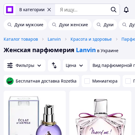
В категории
Духи мужские
Духи женские
Духи
Ду
Каталог товаров
Lanvin
Красота и здоровье
Парф
Женская парфюмерия
Lanvin
в Украине
Фильтры
Цена
Вид парфюмерной 
Бесплатная доставка Rozetka
Миниатюра