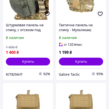
Штурмовая панель на
Тактична панель на
спину, с отсеком под
спину - Мультикам;
гидратор
підсумок для гідратора;
В наличии
В наличии
рюкзак для гідратора
120
от
₴
/мес
1 600
₴
1 400
₴
1 199
₴
Купить
Купить
92%
95%
ЮТВЛАНТ
Galore Tactic