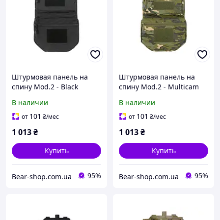
Штурмовая панель на
Штурмовая панель на
спину Mod.2 - Black
спину Mod.2 - Multicam
[8FIELDS]
Tropic [8FIELDS]
В наличии
В наличии
101
101
от
₴
/мес
от
₴
/мес
1 013
₴
1 013
₴
Купить
Купить
95%
95%
Bear-shop.com.ua
Bear-shop.com.ua