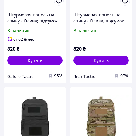
Штурмовая панель на
Штурмовая панель на
спину - Олива; підсумок
спину - Олива; підсумок
для гідратаційної медузи
для гідратаційної медузи
В наличии
В наличии
82
от
₴
/мес
820
₴
820
₴
Купить
Купить
95%
97%
Galore Tactic
Rich Tactic