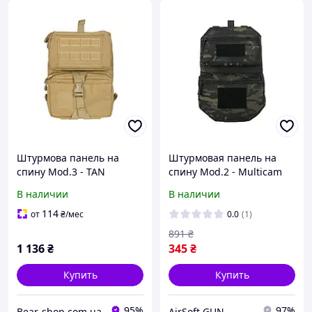
Штурмова панель на
Штурмовая панель на
спину Mod.3 - TAN
спину Mod.2 - Multicam
[8FIELDS]
Black [8FIELDS]
В наличии
В наличии
114
от
₴
/мес
0.0
(1)
891
₴
1 136
₴
345
₴
Купить
Купить
95%
97%
Bear-shop.com.ua
AirSoft GUN