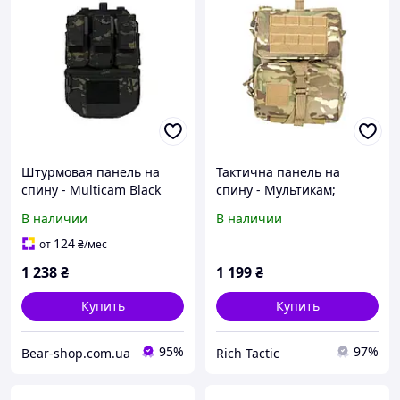
Штурмовая панель на
Тактична панель на
спину - Multicam Black
спину - Мультикам;
[8FIELDS]
підсумок для гідратора;
В наличии
В наличии
рюкзак для гідратора
124
от
₴
/мес
1 238
₴
1 199
₴
Купить
Купить
95%
97%
Bear-shop.com.ua
Rich Tactic