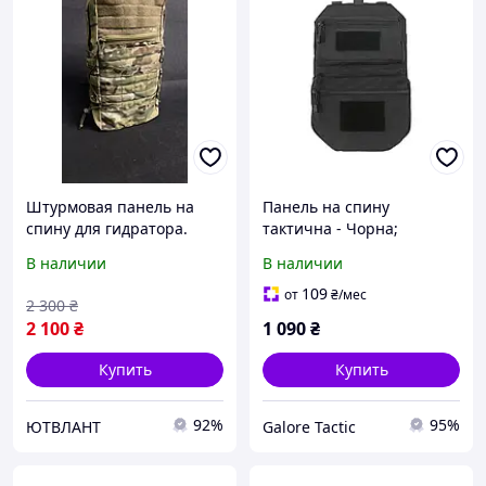
Штурмовая панель на
Панель на спину
спину для гидратора.
тактична - Чорна;
Рюкзак штурмовой на
підсумок для
В наличии
В наличии
плитоноске под гидратор
гідратаційної медузи
MultiCam
109
от
₴
/мес
2 300
₴
2 100
₴
1 090
₴
Купить
Купить
92%
95%
ЮТВЛАНТ
Galore Tactic