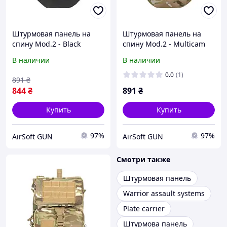
Штурмовая панель на
Штурмовая панель на
спину Mod.2 - Black
спину Mod.2 - Multicam
[8FIELDS]
[8FIELDS]
В наличии
В наличии
0.0
(1)
891
₴
844
₴
891
₴
Купить
Купить
97%
97%
AirSoft GUN
AirSoft GUN
Смотри также
Штурмовая панель
Warrior assault systems
Plate carrier
Штурмова панель