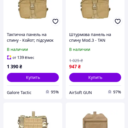
Тактична панель на
Штурмова панель на
спину - Койот; підсумок
спину Mod.3 - TAN
для гідратора; рюкзак для
[8FIELDS]
В наличии
В наличии
гідратора
139
от
₴
/мес
1 025
₴
1 390
₴
947
₴
Купить
Купить
95%
97%
Galore Tactic
AirSoft GUN