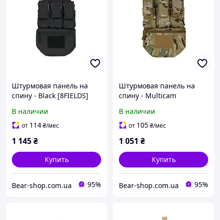
Штурмовая панель на
Штурмовая панель на
спину - Black [8FIELDS]
спину - Multicam
[8FIELDS]
В наличии
В наличии
114
105
от
₴
/мес
от
₴
/мес
1 145
₴
1 051
₴
Купить
Купить
95%
95%
Bear-shop.com.ua
Bear-shop.com.ua