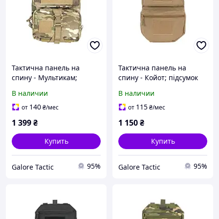
Тактична панель на
Тактична панель на
спину - Мультикам;
спину - Койот; підсумок
подсумок тактический;
для гідратаційної медузи
В наличии
В наличии
органайзер тактичний;
рюкзак для гідратора
140
115
от
₴
/мес
от
₴
/мес
1 399
₴
1 150
₴
Купить
Купить
95%
95%
Galore Tactic
Galore Tactic