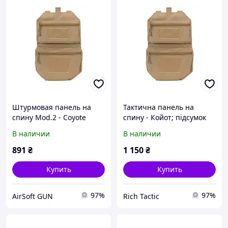
Штурмовая панель на
Тактична панель на
спину Mod.2 - Coyote
спину - Койот; підсумок
[8FIELDS]
для гідратаційної медузи
В наличии
В наличии
891
₴
1 150
₴
Купить
Купить
97%
97%
AirSoft GUN
Rich Tactic