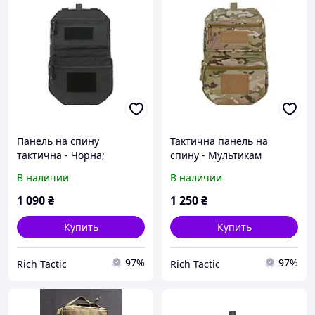
Панель на спину
Тактична панель на
тактична - Чорна;
спину - Мультикам
підсумок для
підсумок для
В наличии
В наличии
гідратаційної медузи
гідратаційної медузи
1 090
₴
1 250
₴
Купить
Купить
97%
97%
Rich Tactic
Rich Tactic