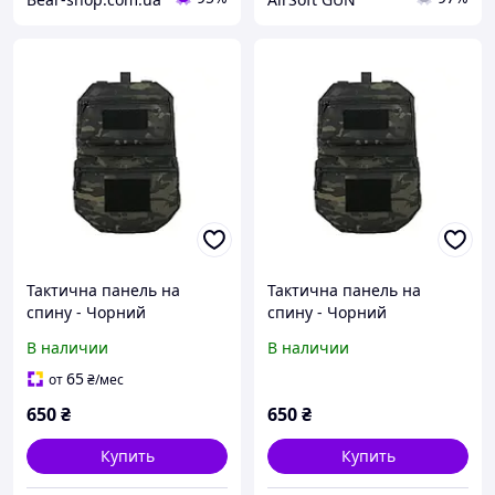
Тактична панель на
Тактична панель на
спину - Чорний
спину - Чорний
мультикам; підсумок для
мультикам; підсумок для
В наличии
В наличии
гідратаційної медузи
гідратаційної медузи
65
от
₴
/мес
650
₴
650
₴
Купить
Купить