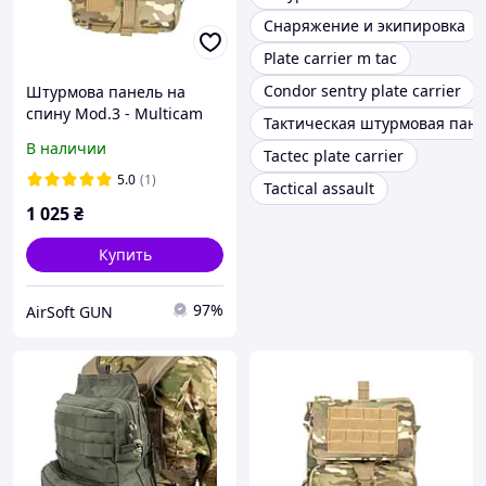
Снаряжение и экипировка
Plate carrier m tac
Condor sentry plate carrier
Штурмова панель на
спину Mod.3 - Multicam
Тактическая штурмовая пане
[8FIELDS]
В наличии
Tactec plate carrier
5.0
(1)
Tactical assault
1 025
₴
Купить
97%
AirSoft GUN