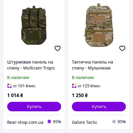
Штурмовая панель на
Тактична панель на
спину - Multicam Tropic
спину - Мультикам
[8FIELDS]
підсумок для
В наличии
В наличии
гідратаційної медузи
101
125
от
₴
/мес
от
₴
/мес
1 014
₴
1 250
₴
Купить
Купить
95%
95%
Bear-shop.com.ua
Galore Tactic