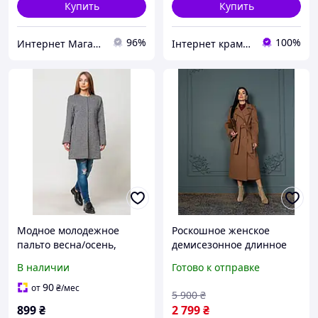
Купить
Купить
96%
100%
Интернет Магазин Олеся
Інтернет крамничка "Nika Star"
Модное молодежное
Роскошное женское
пальто весна/осень,
демисезонное длинное
серое, размер 44
пальто с патами, шлицей
В наличии
Готово к отправке
поясом в карамельном
цвете
90
от
₴
/мес
5 900
₴
899
₴
2 799
₴