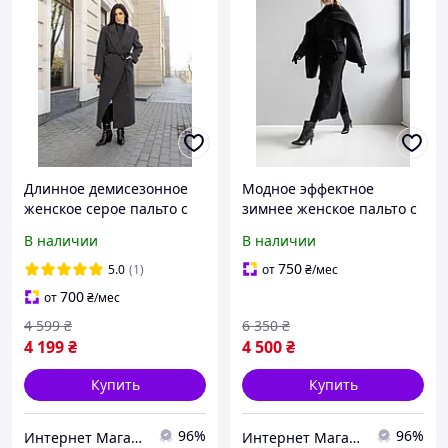
Длинное демисезонное
Модное эффектное
женское серое пальто с
зимнее женское пальто с
поясом Чикаго Pазмеры
шарфом- накидкой
В наличии
В наличии
40 - 54
Стамбул Pазмеры 40- 54
750
5.0
(1)
от
₴
/мес
700
от
₴
/мес
4 599
₴
6 350
₴
4 199
₴
4 500
₴
Купить
Купить
96%
96%
Интернет Магазин Олеся
Интернет Магазин Олеся