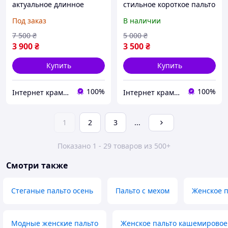
актуальное длинное
стильное короткое пальто
женское пальто
пиджак в полоску
Под заказ
В наличии
свободного кроя с
шарфом
7 500
₴
5 000
₴
3 900
₴
3 500
₴
Купить
Купить
100%
100%
Інтернет крамничка "Nika Star"
Інтернет крамничка "Nika Star"
1
2
3
...
Показано 1 - 29 товаров из 500+
Смотри также
Стеганые пальто осень
Пальто с мехом
Женское 
Модные женские пальто
Женское пальто кашемировое