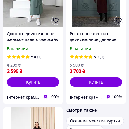
Длинное демисезонное
Роскошное женское
женское пальто оверсайз
демисезонное длинное
с поясом
пальто с патами, шлицей
В наличии
В наличии
поясом в цвете бургунди
5.0
(1)
5.0
(1)
4 295
₴
5 900
₴
2 599
₴
3 700
₴
Купить
Купить
100%
100%
Інтернет крамничка "Nika Star"
Інтернет крамничка "Nika Star"
Смотри также
Осенние женские куртки