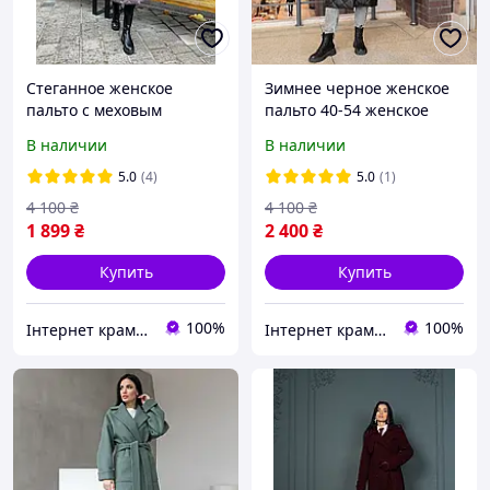
Стеганное женское
Зимнее черное женское
пальто с меховым
пальто 40-54 женское
воротником пальто
зимнее пальто
В наличии
В наличии
женское зимнее
5.0
(4)
5.0
(1)
4 100
₴
4 100
₴
1 899
₴
2 400
₴
Купить
Купить
100%
100%
Інтернет крамничка "Nika Star"
Інтернет крамничка "Nika Star"