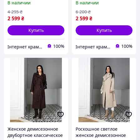
В наличии
В наличии
деловое женское пальто
4 295
₴
6 200
₴
2 599
₴
2 599
₴
Купить
Купить
100%
100%
Інтернет крамничка "Nika Star"
Інтернет крамничка "Nika Star"
Женское демисезонное
Роскошное светлое
двубортное классическое
женское демисезонное