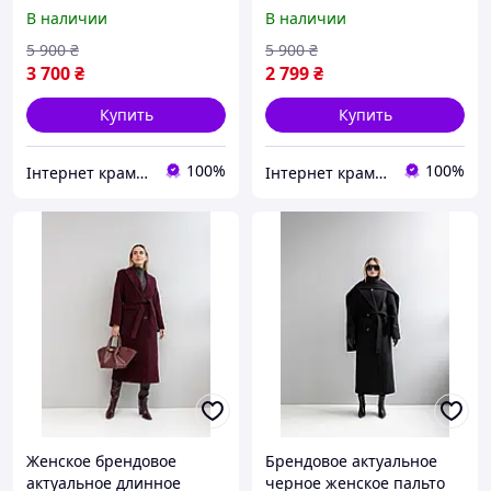
пальто макси в
длинное пальто с патами,
В наличии
В наличии
шоколадном цвете
шлицей поясом в цвете
лате
5 900
₴
5 900
₴
3 700
₴
2 799
₴
Купить
Купить
100%
100%
Інтернет крамничка "Nika Star"
Інтернет крамничка "Nika Star"
Женское брендовое
Брендовое актуальное
актуальное длинное
черное женское пальто