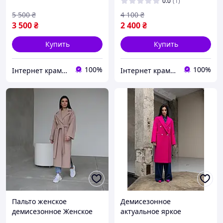
40-54
0.0
(1)
5 500
₴
4 100
₴
3 500
₴
2 400
₴
Купить
Купить
100%
100%
Інтернет крамничка "Nika Star"
Інтернет крамничка "Nika Star"
Пальто женское
Демисезонное
демисезонное Женское
актуальное яркое
пальто шерсть демисезон
малиновое длинное