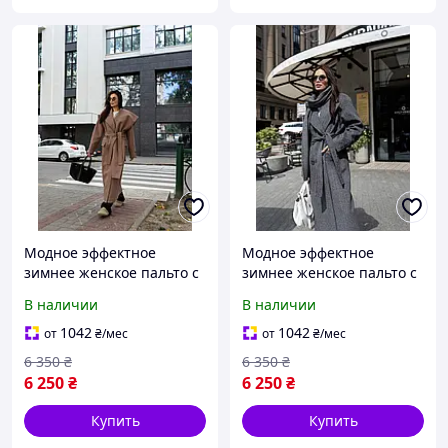
Модное эффектное
Модное эффектное
зимнее женское пальто с
зимнее женское пальто с
шарфом- накидкой
шарфом- накидкой
В наличии
В наличии
Стамбул Pазмеры 40- 54
Стамбул Pазмеры 40- 54
1042
1042
от
₴
/мес
от
₴
/мес
6 350
₴
6 350
₴
6 250
₴
6 250
₴
Купить
Купить