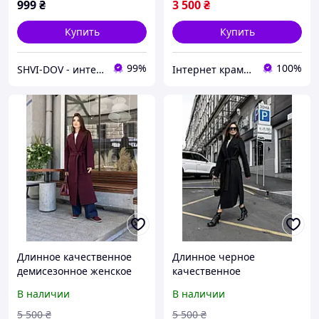
999
₴
3 500
₴
Купить
Купить
99%
100%
SHVI-DOV - интернет-магазин качественных товаров
Інтернет крамничка "Nika Star"
Длинное качественное
Длинное черное
демисезонное женское
качественное
пальто свободного кроя в
демисезонное женское
В наличии
В наличии
цвете бургунди
пальто свободного кроя с
разрезами
5 500
₴
5 500
₴