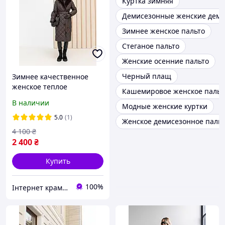
Куртка зимняя
Демисезонные женские деми
Зимнее женское пальто
Стеганое пальто
Женские осенние пальто
Черный плащ
Зимнее качественное
женское теплое
Кашемировое женское пальт
стеганное пальто в
В наличии
Модные женские куртки
шоколадном цвете
5.0
(1)
Женское демисезонное паль
4 100
₴
2 400
₴
Купить
100%
Інтернет крамничка "Nika Star"