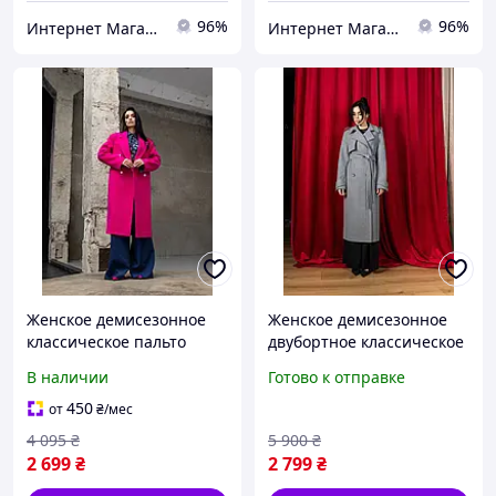
96%
96%
Интернет Магазин Олеся
Интернет Магазин Олеся
Женское демисезонное
Женское демисезонное
классическое пальто
двубортное классическое
Бристоль Размеры 42- 54
пальто макси в сером
В наличии
Готово к отправке
цвете
450
от
₴
/мес
4 095
₴
5 900
₴
2 699
₴
2 799
₴