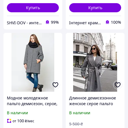
Купить
Купить
99%
100%
SHVI-DOV - интернет-магазин качественных товаров
Інтернет крамничка "Nika Star"
Модное молодежное
Длинное демисезонное
пальто демисезон, серое,
женское серое пальто
размер 46
оверсайз с разрезами по
В наличии
В наличии
бокам
100
от
₴
/мес
5 500
₴