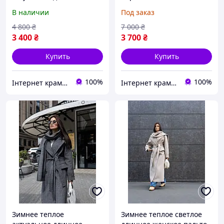
демисезонное пальто в
макси свободного кроя с
В наличии
Под заказ
цвете бургунди
шарфом
4 800
₴
7 000
₴
3 400
₴
3 700
₴
Купить
Купить
100%
100%
Інтернет крамничка "Nika Star"
Інтернет крамничка "Nika Star"
Зимнее теплое
Зимнее теплое светлое