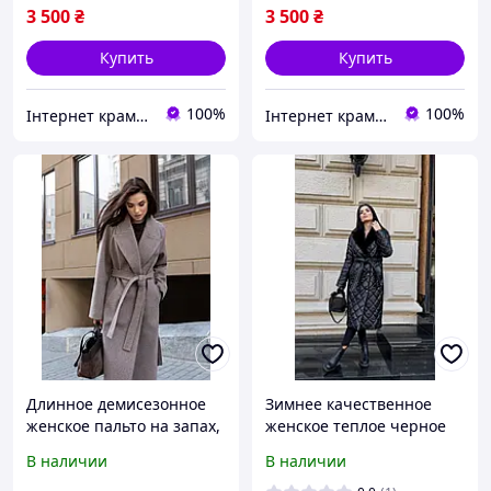
3 500
₴
3 500
₴
Купить
Купить
100%
100%
Інтернет крамничка "Nika Star"
Інтернет крамничка "Nika Star"
Длинное демисезонное
Зимнее качественное
женское пальто на запах,
женское теплое черное
свободного кроя с
стеганное пальто с
В наличии
В наличии
разрезами
меховым воротником, р