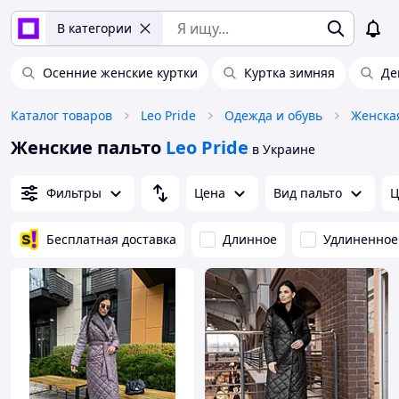
В категории
Осенние женские куртки
Куртка зимняя
Де
Каталог товаров
Leo Pride
Одежда и обувь
Женска
Женские пальто
Leo Pride
в Украине
Фильтры
Цена
Вид пальто
Ц
Бесплатная доставка
Длинное
Удлиненное