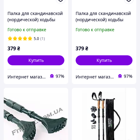
Палка для скандинавской
Палка для скандинавской
(нордической) ходьбы
(нордической) ходьбы
EasyFit Energia EF-3924-BK
EasyFit Energia EF-3924-BL
Готово к отправке
Готово к отправке
алюминиевая 1 шт
алюминиевая 1 шт Синий
Черный
5.0
(1)
379
₴
379
₴
Купить
Купить
97%
97%
Интернет магазин Sport-Kvartal.com.ua №1 по спортивным товарам.
Интернет магазин Sport-Kvartal.com.ua №1 по спортивным товарам.