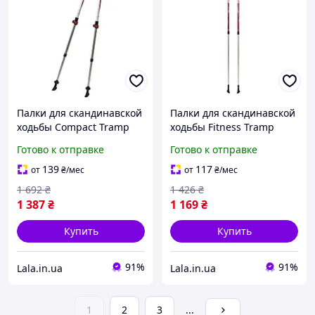
Палки для скандинавской
Палки для скандинавской
ходьбы Compact Tramp
ходьбы Fitness Tramp
TRR-004, Lala.in.ua
TRR-011, Lala.in.ua
Готово к отправке
Готово к отправке
139
117
от
₴
/мес
от
₴
/мес
1 692
₴
1 426
₴
1 387
₴
1 169
₴
Купить
Купить
91%
91%
Lala.in.ua
Lala.in.ua
1
2
3
...