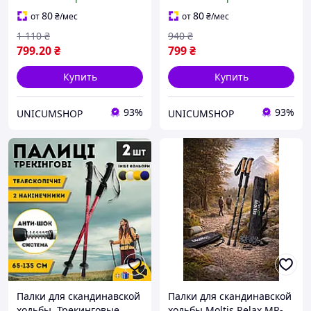
треккинга скандинавские
треккинга скандинавские
2 шт ENERGIA серые
2 шт ENERGIA Черный
80
80
от
₴
/мес
от
₴
/мес
3924-1
(3924-1)
1 110
₴
940
₴
799
.20
₴
799
₴
Купить
Купить
93%
93%
UNICUMSHOP
UNICUMSHOP
Палки для скандинавской
Палки для скандинавской
ходьбы, Трекинговые
ходьбы Moltis Relax MR-