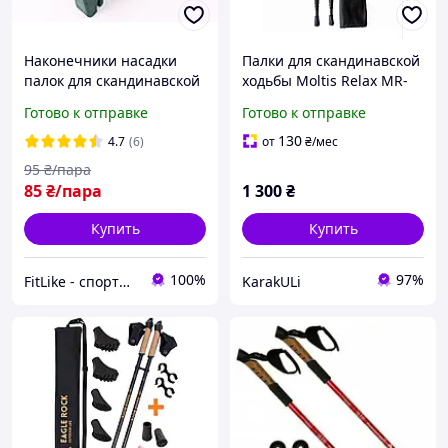
Наконечники насадки
Палки для скандинавской
палок для скандинавской
ходьбы Moltis Relax MR-
ходьбы Boots
140 Antishock с насадками
Готово к отправке
Готово к отправке
(треккинговых палок)
и чехлом,
противоударные 10025
130
4.7
(6)
от
₴
/мес
95
₴/пара
85
₴/пара
1 300
₴
Купить
Купить
100%
97%
FitLike - спортивний інтернет-магазин
KarakULi