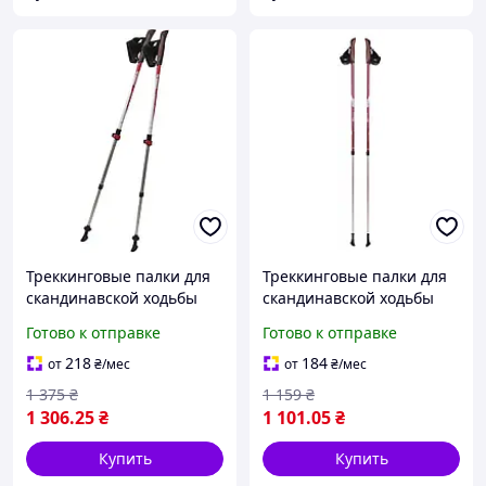
Треккинговые палки для
Треккинговые палки для
скандинавской ходьбы
скандинавской ходьбы
Tramp Compact TRR-004
телескопические Tramp
Готово к отправке
Готово к отправке
Fitnes TRR-011
218
184
от
₴
/мес
от
₴
/мес
1 375
₴
1 159
₴
1 306
.25
₴
1 101
.05
₴
Купить
Купить