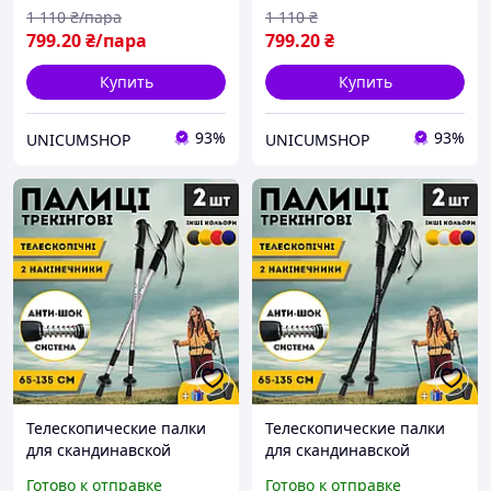
1 110
₴/пара
1 110
₴
799
.20
₴/пара
799
.20
₴
Купить
Купить
93%
93%
UNICUMSHOP
UNICUMSHOP
Телескопические палки
Телескопические палки
для скандинавской
для скандинавской
ходьбы палки для
ходьбы палки для
Готово к отправке
Готово к отправке