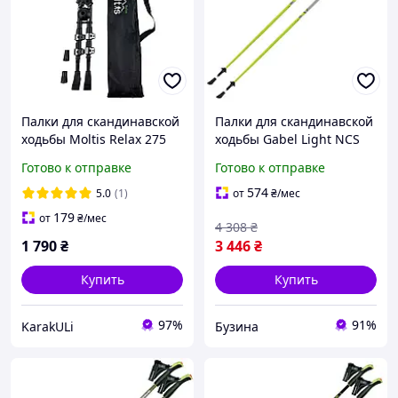
Палки для скандинавской
Палки для скандинавской
ходьбы Moltis Relax 275
ходьбы Gabel Light NCS
SM телескопические, с 4
130 (7008341361300)
Готово к отправке
Готово к отправке
видами насадок и чехлом
buzyna
Flip-Lock
574
5.0
(1)
от
₴
/мес
179
от
₴
/мес
4 308
₴
1 790
₴
3 446
₴
Купить
Купить
97%
91%
KarakULi
Бузина