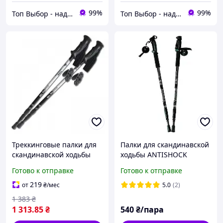
99%
99%
Топ Выбор - надежный магазин, провереный временем
Топ Выбор - надежный магазин, провереный временем
Треккинговые палки для
Палки для скандинавской
скандинавской ходьбы
ходьбы ANTISHOCK
телескопические Tramp
телескопические
Готово к отправке
Готово к отправке
Trekking TRR-003
алюминиевые 63 135 см
(пара) для туризма и
219
от
₴
/мес
5.0
(2)
фитнеса
1 383
₴
1 313
.85
₴
540
₴/пара