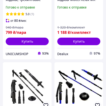
палки для гор похода,
140 Antishock с насадками
Готово к отправке
Готово к отправке
Туристические палки
и чехлом
Hechpro красные 3924-1
5.0
(1)
80
от
₴
/мес
940
₴/пара
1 320
₴/комплект
799
₴/пара
1 188
₴/комплект
Купить
Купить
93%
97%
UNICUMSHOP
Dealux