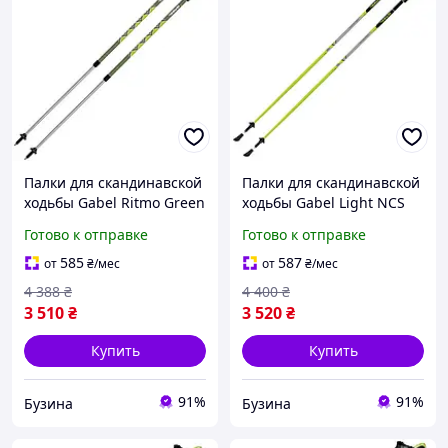
Палки для скандинавской
Палки для скандинавской
ходьбы Gabel Ritmo Green
ходьбы Gabel Light NCS
(7008350760000) buzyna
125 (7008341361250)
Готово к отправке
Готово к отправке
buzyna
585
587
от
₴
/мес
от
₴
/мес
4 388
₴
4 400
₴
3 510
₴
3 520
₴
Купить
Купить
91%
91%
Бузина
Бузина