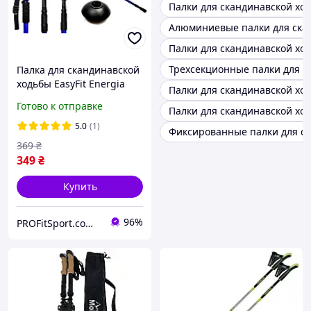
Палки для скандинавской ход
Алюминиевые палки для ска
Палки для скандинавской ход
Трехсекционные палки для с
Палка для скандинавской
ходьбы EasyFit Energia
Палки для скандинавской ход
синяя 1 шт
Готово к отправке
Палки для скандинавской хо
5.0
(1)
Фиксированные палки для с
369
₴
349
₴
Купить
96%
PROFitSport.com.ua - Интернет-магазин спортинвентаря