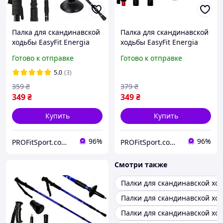
Палка для скандинавской
Палка для скандинавской
ходьбы EasyFit Energia
ходьбы EasyFit Energia
черная 1 шт
красная 1 шт
Готово к отправке
Готово к отправке
5.0
(3)
359
₴
379
₴
349
₴
349
₴
Купить
Купить
96%
96%
PROFitSport.com.ua - Интернет-магазин спортинвентаря
PROFitSport.com.ua - Интернет-магазин спортинвентаря
Смотри также
Палки для скандинавской хо
Палки для скандинавской хо
Палки для скандинавской хо