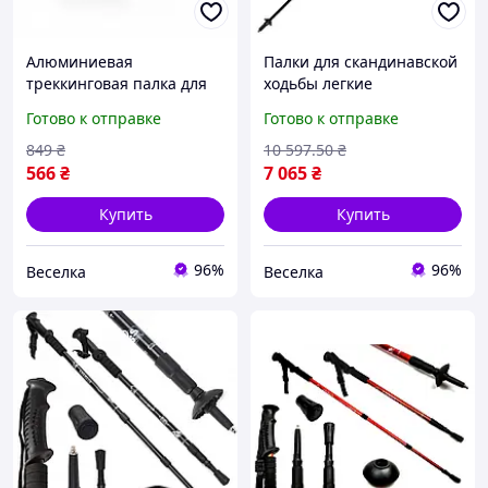
Алюминиевая
Палки для скандинавской
треккинговая палка для
ходьбы легкие
скандинавской ходьбы с
телескопические для
Готово к отправке
Готово к отправке
регулируемой длиной 50-
активного отдыха и
110 см FLAME
фитнеса FLAME
849
₴
10 597
.50
₴
566
₴
7 065
₴
Купить
Купить
96%
96%
Веселка
Веселка