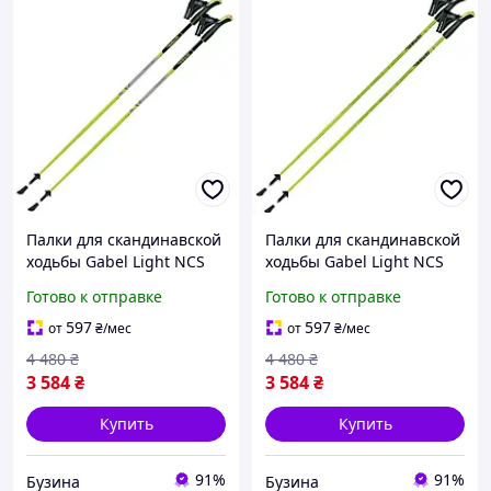
Палки для скандинавской
Палки для скандинавской
ходьбы Gabel Light NCS
ходьбы Gabel Light NCS
135 (7008341361350)
130 (7009341361300)
Готово к отправке
Готово к отправке
buzyna
buzyna
597
597
от
₴
/мес
от
₴
/мес
4 480
₴
4 480
₴
3 584
₴
3 584
₴
Купить
Купить
91%
91%
Бузина
Бузина