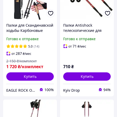
Палки для Скандинавской
Палки Antishock
ходьбы Карбоновые
телескопические для
EagleRock Ультра Легкие
скандинавской
Готово к отправке
Готово к отправке
Скандинавские палки
ходьбы+треккинг (пара)
Карбон 3D 100%
красные
71
5.0
(14)
от
₴
/мес
287
от
₴
/мес
2 150
₴/комплект
1 720
₴/комплект
710
₴
Купить
Купить
100%
94%
EAGLE ROCK Официальный магазин бренду
Kyiv Drop