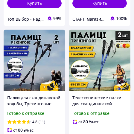
Купить
Купить
99%
100%
Топ Выбор - надежный магазин, провереный временем
СТАРТ, магазин спортивных товаров
Палки для скандинавской
Телескопические палки
ходьбы, Трекинговые
для скандинавской
палки для гор похода,
ходьбы палки для
Готово к отправке
Готово к отправке
Туристические палки
треккинга скандинавские
Hechpro черные 3924-2
2 шт ENERGIA Синий
80
4.8
(11)
от
₴
/мес
3924-1
80
от
₴
/мес