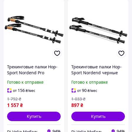
Трекинговые палки Hop-
Трекинговые палки Hop-
Sport Nordend Pro
Sport Nordend черные
черные
Готово к отправке
Готово к отправке
156
90
от
₴
/мес
от
₴
/мес
1 792
₴
1 033
₴
1 557
₴
897
₴
Купить
Купить
94%
94%
Di Volio Мебель для Дома и Сада
Di Volio Мебель для Дома и Сада