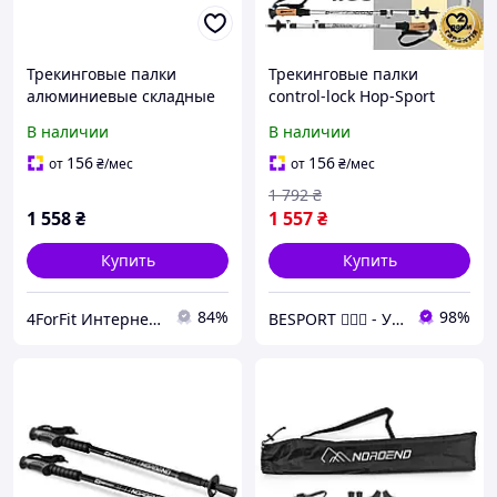
Трекинговые палки
Трекинговые палки
алюминиевые складные
control-lock Hop-Sport
Hop-Sport Nordend Pro
Nordend Pro серебристые
В наличии
В наличии
серебристые дляходов и
65-135 см
туризма лучшая цена с
156
156
от
₴
/мес
от
₴
/мес
быстрой доставкой по
1 792
₴
1 558
₴
1 557
₴
Купить
Купить
84%
98%
4ForFit Интернет-магазин спортивных товаров
BESPORT 🏋🏻‍♂️ - Український бренд спорттоварів 🇺🇦