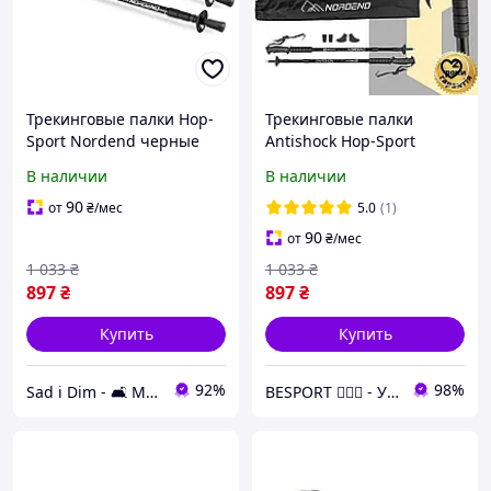
Трекинговые палки Hop-
Трекинговые палки
Sport Nordend черные
Antishock Hop-Sport
Nordend черные 65-135
В наличии
В наличии
см
90
от
₴
/мес
5.0
(1)
90
от
₴
/мес
1 033
₴
1 033
₴
897
₴
897
₴
Купить
Купить
92%
98%
Sad i Dim - 🛋️ Меблі для дому та саду🏡
BESPORT 🏋🏻‍♂️ - Український бренд спорттоварів 🇺🇦