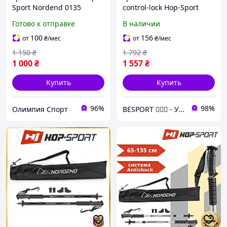
Sport Nordend 0135
control-lock Hop-Sport
Nordend Pro черные 65-
Готово к отправке
В наличии
135 см
100
156
от
₴
/мес
от
₴
/мес
1 150
₴
1 792
₴
1 000
₴
1 557
₴
Купить
Купить
96%
98%
Олимпия Спорт
BESPORT 🏋🏻‍♂️ - Український бренд спорттоварів 🇺🇦