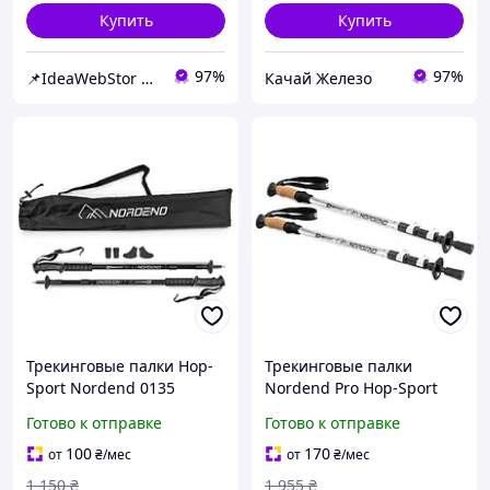
Купить
Купить
97%
97%
📌IdeaWebStor интернет-магазин товаров для спорта
Качай Железо
Трекинговые палки Hop-
Трекинговые палки
Sport Nordend 0135
Nordend Pro Hop-Sport
черный
0145 серебристый
Готово к отправке
Готово к отправке
100
170
от
₴
/мес
от
₴
/мес
1 150
₴
1 955
₴