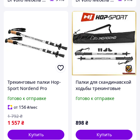
Трекинговые палки Hop-
Палки для скандинавской
Sport Nordend Pro
ходьбы трекинговые
серебристые
палки Hop-Sport Nordend
Готово к отправке
Готово к отправке
серебристые 80-135см
две пары сапожек чехол
156
от
₴
/мес
1 792
₴
1 557
₴
898
₴
Купить
Купить