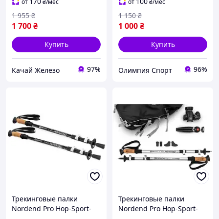
170
100
от
₴
/мес
от
₴
/мес
1 955
₴
1 150
₴
1 700
₴
1 000
₴
Купить
Купить
97%
96%
Качай Железо
Олимпия Спорт
Трекинговые палки
Трекинговые палки
Nordend Pro Hop-Sport-
Nordend Pro Hop-Sport-
0145TP
0145