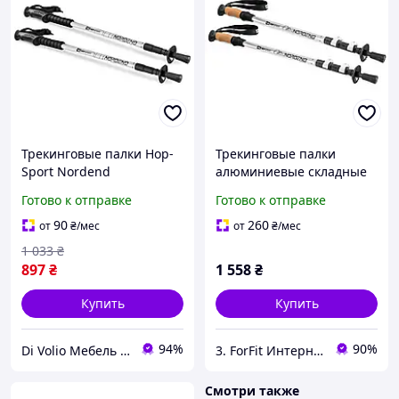
Трекинговые палки Hop-
Трекинговые палки
Sport Nordend
алюминиевые складные
серебристые
Hop-Sport Nordend Pro
Готово к отправке
Готово к отправке
серебристые дляходов и
туризма лучшая цена с
90
260
от
₴
/мес
от
₴
/мес
быстрой доставкой по
1 033
₴
897
₴
1 558
₴
Купить
Купить
94%
90%
Di Volio Мебель для Дома и Сада
3. ForFit Интернет-магазин спортивных товаров
Смотри также