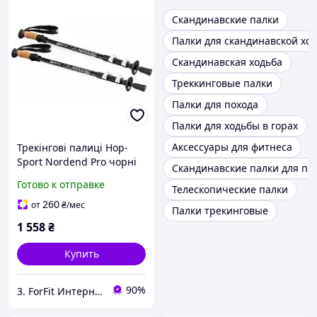
Скандинавские палки
Палки для скандинавской хо
Скандинавская ходьба
Треккинговые палки
Палки для похода
Палки для ходьбы в горах
Аксессуары для фитнеса
Трекінгові палиці Hop-
Sport Nordend Pro чорні
Скандинавские палки для п
лучшая цена с быстрой
Готово к отправке
Телескопические палки
доставкой по Украине
260
от
₴
/мес
Палки трекинговые
1 558
₴
Купить
90%
3. ForFit Интернет-магазин спортивных товаров