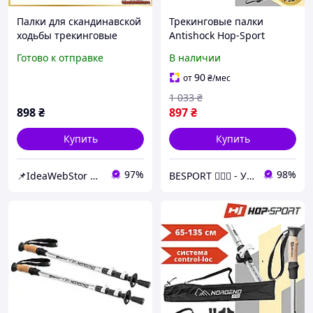
Палки для скандинавской
Трекинговые палки
ходьбы трекинговые
Antishock Hop-Sport
палки Hop-Sport Nordend
Nordend 65-135 см
Готово к отправке
В наличии
черные 80-135см две
серебристые
пары сапожек чехол
90
от
₴
/мес
1 033
₴
898
₴
897
₴
Купить
Купить
97%
98%
📌IdeaWebStor интернет-магазин товаров для спорта
BESPORT 🏋🏻‍♂️ - Український бренд спорттоварів 🇺🇦