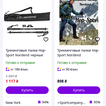
Трекинговые палки Hop-
Треккинговые палки Hop-
Sport Nordend черные
Sport Nordend
newyork
серебристые, Палки для
Готово к отправке
Готово к отправке
скандинавской ходьбы,
Туристические палки для
186
90
от
₴
/мес
от
₴
/мес
спортивной ходьбы
1 397
₴
1 117
₴
898
₴
Купить
Купить
94%
95%
New York
⭐️Sportcompany⭐️ Інтернет магазин спортивних товарів⭐️