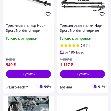
Трекінгові палиці Hop-
Трекинговые палки Hop-
Sport Nordend чорні
Sport Nordend черные
buzyna
Готово к отправке
Готово к отправке
5.0
(1)
186
от
₴
/мес
948
₴
1 397
₴
940
₴
1 117
₴
Купить
Купить
99%
91%
✅Euro-Tech™
Бузина