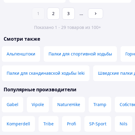
1
2
3
...
Показано 1 - 29 товаров из 100+
Смотри также
Альпенштоки
Палки для спортивной ходьбы
Горн
Палки для скандинавской ходьбы leki
Шведские палки 
Популярные производители
Gabel
Vipole
NatureHike
Tramp
Собств
Komperdell
Tribe
Profi
SP-Sport
Nils