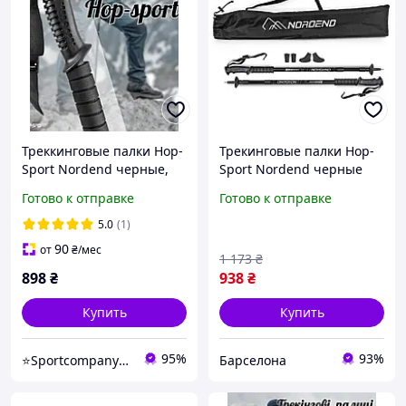
Треккинговые палки Hop-
Трекинговые палки Hop-
Sport Nordend черные,
Sport Nordend черные
Палки для скандинавской
Готово к отправке
Готово к отправке
ходьбы, Туристические
палки для спортивной
5.0
(1)
ходьбы
90
от
₴
/мес
1 173
₴
898
₴
938
₴
Купить
Купить
95%
93%
⭐️Sportcompany⭐️ Інтернет магазин спортивних товарів⭐️
Барселона