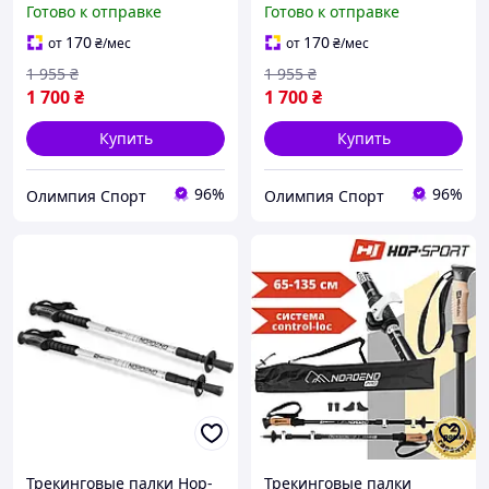
Готово к отправке
Готово к отправке
170
170
от
₴
/мес
от
₴
/мес
1 955
₴
1 955
₴
1 700
₴
1 700
₴
Купить
Купить
96%
96%
Олимпия Спорт
Олимпия Спорт
Трекинговые палки Hop-
Трекинговые палки