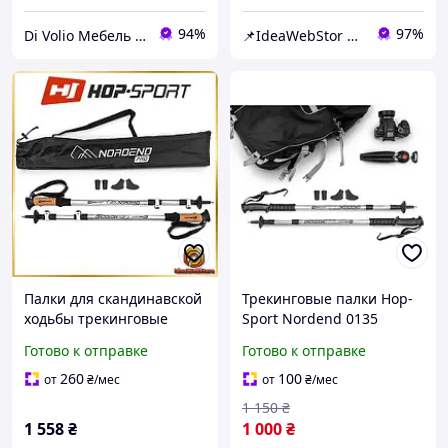
94%
97%
Di Volio Мебель для Дома и Сада
📌IdeaWebStor интернет-магазин товаров для спорта
Палки для скандинавской
Трекинговые палки Hop-
ходьбы трекинговые
Sport Nordend 0135
палки Hop-Sport Nordend
серебристый
Готово к отправке
Готово к отправке
Pro серебристые 80-
135см две пары сапожек
260
100
от
₴
/мес
от
₴
/мес
1 150
₴
1 558
₴
1 000
₴