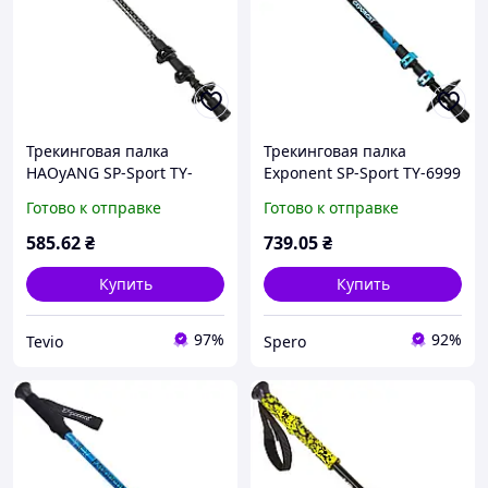
Трекинговая палка
Трекинговая палка
HAOyANG SP-Sport TY-
Exponent SP-Sport TY-6999
7163 для скандинавской
для скандинавской
Готово к отправке
Готово к отправке
ходьбы черная из
ходьбы, легкая и
алюминия
надёжная, синий
585
.62
₴
739
.05
₴
Купить
Купить
97%
92%
Tevio
Spero