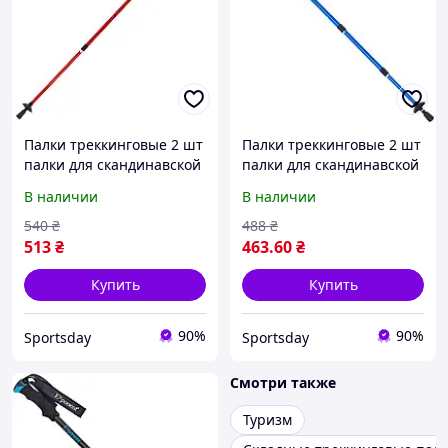
Палки треккинговые 2 шт
Палки треккинговые 2 шт
палки для скандинавской
палки для скандинавской
ходьбы 65-135 см
ходьбы 50-107 см
В наличии
В наличии
ENERGIA TY-3924-2
ENERGIA TY-2915-1
540
₴
488
₴
513
₴
463
.60
₴
Купить
Купить
90%
90%
Sportsday
Sportsday
Смотри также
Туризм