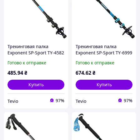
Трекинговая палка
Трекинговая палка
Exponent SP-Sport TY-4582
Exponent SP-Sport TY-6999
синяя для скандинавской
для скандинавской
Готово к отправке
Готово к отправке
ходьбы и трекинга
ходьбы, синяя, легкая и
надёжная
485
.94
₴
674
.62
₴
Купить
Купить
97%
97%
Tevio
Tevio