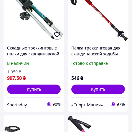
Складные треккинговые
Палка треккинговая для
палки для скандинавской
скандинавской ходьбы
ходьбы 2 шт 38-110 см
SALAMAN SP-Sport TY-
В наличии
Готово к отправке
CONTOOSE TY-0466-4
7075 K-2 55-135см
красная
1 050
₴
997
.50
₴
546
₴
Купить
Купить
90%
97%
Sportsday
«Спорт Мания» магазин спортивных товаров