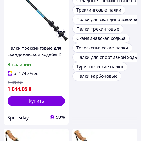
Складные треккинговые пал
Треккинговые палки
Палки для скандинавской хо
Палки трекинговые
Скандинавская ходьба
Телескопические палки
Палки треккинговые для
скандинавской ходьбы 2
Палки для спортивной ходьб
шт 68-140 см Exponent TY-
В наличии
Туристические палки
8009
174
от
₴
/мес
Палки карбоновые
1 099
₴
1 044
.05
₴
Купить
90%
Sportsday