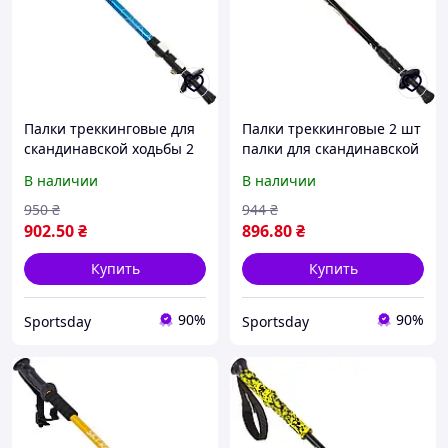
Палки треккинговые для
Палки треккинговые 2 шт
скандинавской ходьбы 2
палки для скандинавской
шт 65-135 см Exponent TY-
ходьбы 65-135 см
В наличии
В наличии
8019
SALAMAN TY-7075
950
₴
944
₴
902
.50
₴
896
.80
₴
Купить
Купить
90%
90%
Sportsday
Sportsday