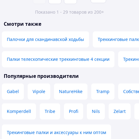
Показано 1 - 29 товаров из 200+
Смотри также
Палочки для скандинавской ходьбы
Треккинговые палк
Палки телескопические треккинговые 4 секции
Трекин
Популярные производители
Gabel
Vipole
NatureHike
Tramp
Собств
Komperdell
Tribe
Profi
Nils
Zelart
Трекинговые палки и аксессуары к ним оптом