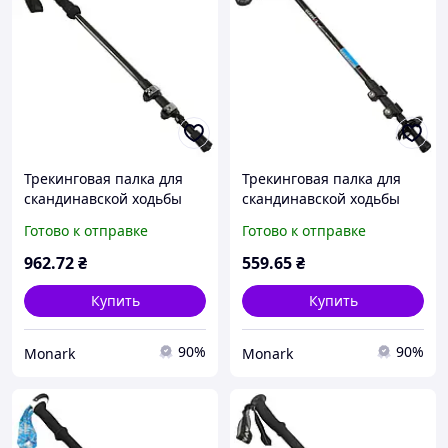
Трекинговая палка для
Трекинговая палка для
скандинавской ходьбы
скандинавской ходьбы
Bergsteiger SP-Sport TY-
Exponent SP-Sport TY-
Готово к отправке
Готово к отправке
7013 63-135см черная,
4582, легкая и надёжная
легкая и надежная
962
.72
₴
559
.65
₴
Купить
Купить
90%
90%
Monark
Monark