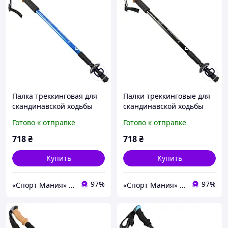
Палка треккинговая для
Палки треккинговые для
скандинавской ходьбы
скандинавской ходьбы
ANTISHOCK SP-Sport TY-
ANTISHOCK SP-Sport TY-
Готово к отправке
Готово к отправке
7164 65-135 см синяя
7164 2 шт 65-135 см
черные
718
₴
718
₴
Купить
Купить
97%
97%
«Спорт Мания» магазин спортивных товаров
«Спорт Мания» магазин спортивных товаров