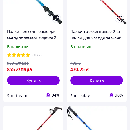
Палки треккинговые для
Палки треккинговые 2 шт
скандинавской ходьбы 2
палки для скандинавской
шт 65-140 см RAICO TY-
ходьбы 50-107 см
В наличии
В наличии
0468
ENERGIA TY-2915-2
5.0
(2)
900
₴/пара
495
₴
855
₴/пара
470
.25
₴
Купить
Купить
94%
90%
Sportteam
Sportsday