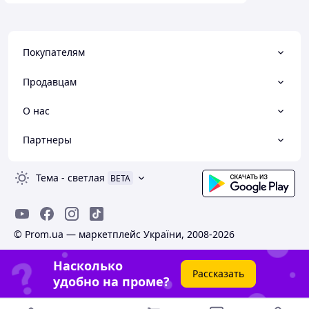
Покупателям
Продавцам
О нас
Партнеры
Тема
-
светлая
BETA
© Prom.ua — маркетплейс України, 2008-2026
Насколько
Рассказать
удобно на проме?