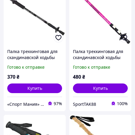
Палка треккинговая для
Палка треккинговая для
скандинавской ходьбы
скандинавской ходьбы
ENERGIA TY-6135 l-65-
розовая Exponent SP-
Готово к отправке
Готово к отправке
135см черная
Sport TY 8019
370
₴
480
₴
Купить
Купить
97%
100%
«Спорт Мания» магазин спортивных товаров
SportTAK88