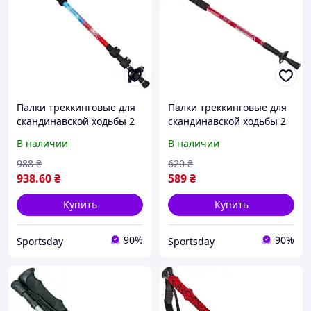
Палки треккинговые для
Палки треккинговые для
скандинавской ходьбы 2
скандинавской ходьбы 2
шт 68-140 см Exponent TY-
шт 63-135 см TY-6135
В наличии
В наличии
0469
988
₴
620
₴
938
.60
₴
589
₴
Купить
Купить
90%
90%
Sportsday
Sportsday