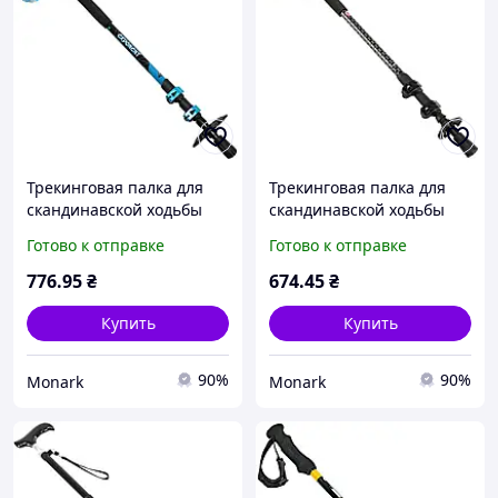
Трекинговая палка для
Трекинговая палка для
скандинавской ходьбы
скандинавской ходьбы
Exponent SP-Sport TY-
HAOyANG SP-Sport TY-
Готово к отправке
Готово к отправке
6999, цвета в
7163, лёгкая и надёжная
ассортименте, легкая и
776
.95
₴
674
.45
₴
надежная
Купить
Купить
90%
90%
Monark
Monark