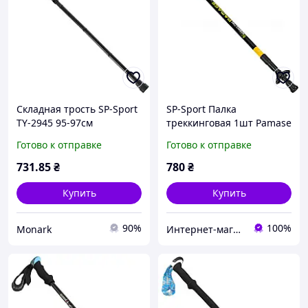
Складная трость SP-Sport
SP-Sport Палка
TY-2945 95-97см
треккинговая 1шт Pamase
алюминиевая для ходьбы
TY-6811 65-130см
Готово к отправке
Готово к отправке
731
.85
₴
780
₴
Купить
Купить
90%
100%
Monark
Интернет-магазин LuckyBird