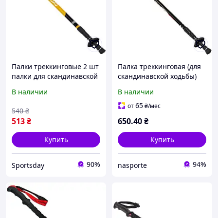
Палки треккинговые 2 шт
Палка треккинговая (для
палки для скандинавской
скандинавской ходьбы)
ходьбы 65-135 см SKY
(1шт) SP-Sport TY-7075
В наличии
В наличии
ROAD TY-5526
SALAMAN K-2 l-65-135см
Желтый
65
от
₴
/мес
540
₴
513
₴
650
.40
₴
Купить
Купить
90%
94%
Sportsday
nasporte