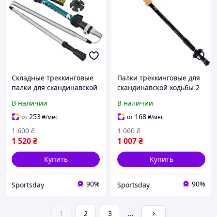
Складные треккинговые
Палки треккинговые для
палки для скандинавской
скандинавской ходьбы 2
ходьбы 2 шт 40-125 см
шт 65-135 см Wind Spirits
В наличии
В наличии
CONTOOSE TY-0466-5
TY-2953
253
168
от
₴
/мес
от
₴
/мес
1 600
₴
1 060
₴
1 520
₴
1 007
₴
Купить
Купить
90%
90%
Sportsday
Sportsday
1
2
3
...