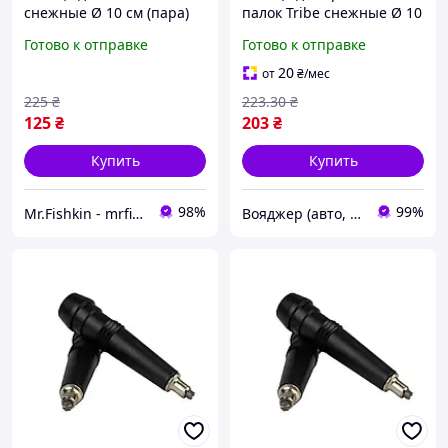
снежные Ø 10 см (пара)
палок Tribe снежные Ø 10
(T-MF-0008-black)
см (пара) T-MF-0008-black
Готово к отправке
Готово к отправке
T-MF-VO
20
от
₴
/мес
225
₴
223
.30
₴
125
₴
203
₴
Купить
Купить
98%
99%
Mr.Fishkin - mrfishkin.com.ua
Вояджер (авто, туризм, спорт)