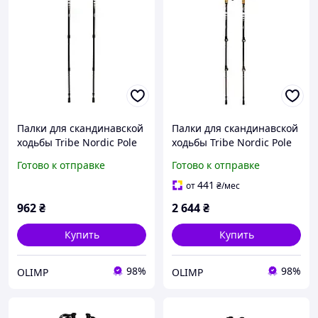
Палки для скандинавской
Палки для скандинавской
ходьбы Tribe Nordic Pole
ходьбы Tribe Nordic Pole
Alu T-ME-0022-white
Carbon T-ME-0023-white
Готово к отправке
Готово к отправке
441
от
₴
/мес
962
₴
2 644
₴
Купить
Купить
98%
98%
OLIMP
OLIMP