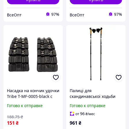
97%
97%
ВсеОпт
ВсеОпт
Насадка на кончик удочки
Палиці для
Tribe T-MF-0005-black с
скандинавської ходьби
шипами для активного
Tribe Nordic Pole Alu
Готово к отправке
Готово к отправке
отдыха черный
96
от
₴
/мес
188
.75
₴
151
₴
961
₴