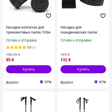
Насадка-колпачок для
Насадка для
треккинговых палок Tribe
скандинавских палок
(пара) T-MF-0007-black,
Tribe усиленная (пара) T-
Готово к отправке
Готово к отправке
для трейлраннинга и
MF-0004-black, для
активного отдыха
активного отдыха и
5.0
(1)
туризма
106
.25
₴
165
₴
85
₴
132
₴
Купить
Купить
97%
97%
ВсеОпт
ВсеОпт