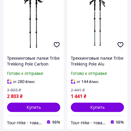
Треккинговые палки Tribe
Треккинговые палки Tribe
Trekking Pole Carbon
Trekking Pole Alu
карбоновые,
алюминиевые,
Готово к отправке
Готово к отправке
телескопические 65 135
телескопические 65 135
см, Fast Lock, 2 шт (T-ME-
см, Fast Lock, 2 шт (T-ME-
280
144
от
₴
/мес
от
₴
/мес
0027-ocean)
0026-ocean)
3 803
₴
2 441
₴
2 803
₴
1 441
₴
Купить
Купить
98%
98%
Tour-Hike - товары для туризма и активного отдыха
Tour-Hike - товары для туризма и активного отдыха