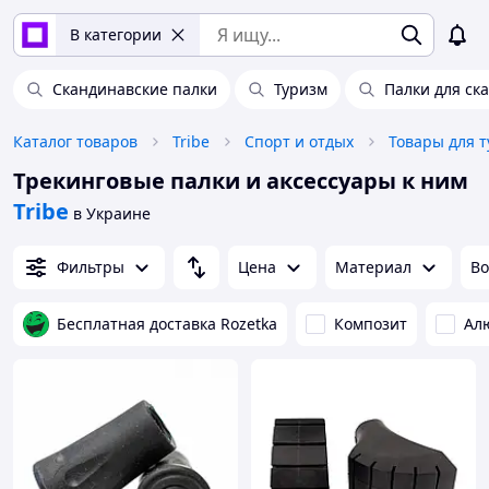
В категории
Скандинавские палки
Туризм
Палки для ск
Каталог товаров
Tribe
Спорт и отдых
Товары для 
Трекинговые палки и аксессуары к ним
Tribe
в Украине
Фильтры
Цена
Материал
Во
Бесплатная доставка Rozetka
Композит
Ал