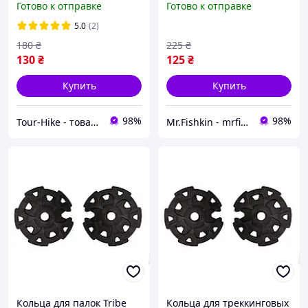
Готово к отправке
Готово к отправке
MF-0004-black)
5.0
(2)
180
₴
225
₴
130
₴
125
₴
Купить
Купить
98%
98%
Tour-Hike - товары для туризма и активного отдыха
Mr.Fishkin - mrfishkin.com.ua
Кольца для палок Tribe
Кольца для треккинговых