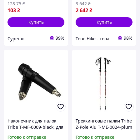
0023-white)
128
.75
₴
3 642
₴
103
₴
2 642
₴
Купить
Купить
99%
98%
Суренж
Tour-Hike - товары для туризма и активного отдыха
Наконечник для палок
Треккинговые палки Tribe
Tribe T-MF-0009-black, для
Z-Pole Alu T-ME-0024-plum
скандинавских палок, для
Готово к отправке
Готово к отправке
трекинга, из прочного