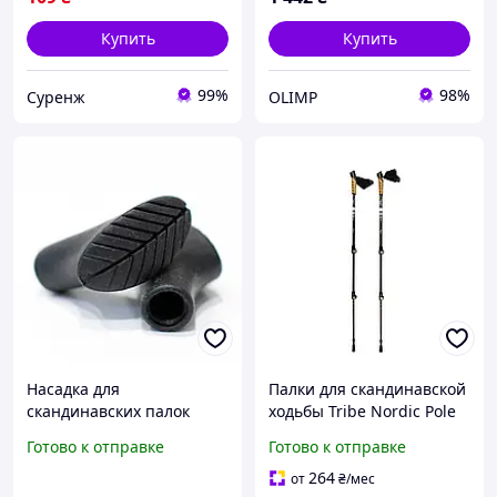
Купить
Купить
99%
98%
Суренж
OLIMP
Насадка для
Палки для скандинавской
скандинавских палок
ходьбы Tribe Nordic Pole
Tribe классическая T-MF-
Carbon, карбоновые,
Готово к отправке
Готово к отправке
0006-black, черная,
телескопические 68-135
легкая и прочная
см, Fast Lock, 2 шт (T-ME-
264
от
₴
/мес