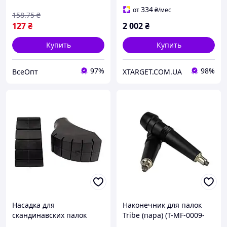
материала
334
от
₴
/мес
158
.75
₴
127
₴
2 002
₴
Купить
Купить
97%
98%
ВсеОпт
XTARGET.COM.UA
Насадка для
Наконечник для палок
скандинавских палок
Tribe (пара) (T-MF-0009-
Tribe усилена (пара) (T-
black)