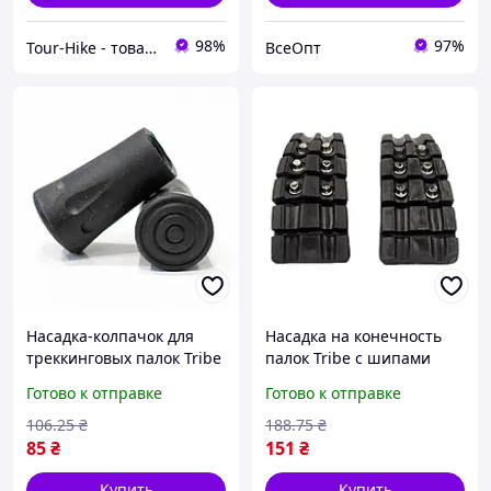
98%
97%
Tour-Hike - товары для туризма и активного отдыха
ВсеОпт
Насадка-колпачок для
Насадка на конечность
треккинговых палок Tribe
палок Tribe с шипами
(пара) T-MF-0007-black,
(пара) T-MF-0005-black,
Готово к отправке
Готово к отправке
для трейлраннинга и
для активного отдыха,
активного отдыха
прочный материал
106
.25
₴
188
.75
₴
85
₴
151
₴
Купить
Купить