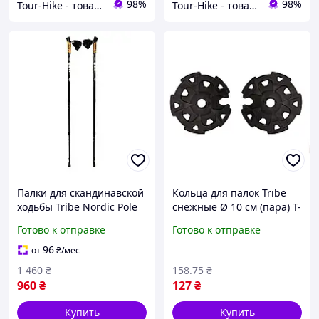
98%
98%
Tour-Hike - товары для туризма и активного отдыха
Tour-Hike - товары для туризма и активного отдыха
Палки для скандинавской
Кольца для палок Tribe
ходьбы Tribe Nordic Pole
снежные Ø 10 см (пара) T-
Alu телескопические Alu
MF-0008-black для зимних
Готово к отправке
Готово к отправке
6061, 68-135 см, 2 шт (T-
походов, прочные и
ME-0022-white)
надежные
96
от
₴
/мес
1 460
₴
158
.75
₴
960
₴
127
₴
Купить
Купить