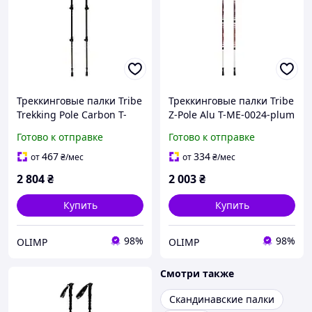
Треккинговые палки Tribe
Треккинговые палки Tribe
Trekking Pole Carbon T-
Z-Pole Alu T-ME-0024-plum
ME-0027-ocean
Готово к отправке
Готово к отправке
467
334
от
₴
/мес
от
₴
/мес
2 804
₴
2 003
₴
Купить
Купить
98%
98%
OLIMP
OLIMP
Смотри также
Скандинавские палки