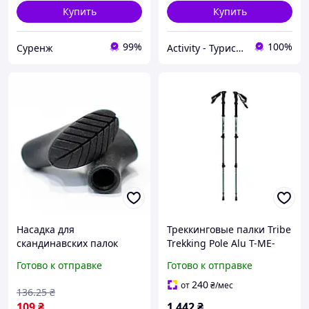
Купить
Купить
99%
100%
Суренж
Activity - Туристичне та гірськолижне спорядження, спортивний одяг, взуття, аксесуари
Насадка для
Треккинговые палки Tribe
скандинавских палок
Trekking Pole Alu T-ME-
Tribe классическая T-MF-
0026-ocean
Готово к отправке
Готово к отправке
0006-black черная легкая
прочная
240
от
₴
/мес
136
.25
₴
109
₴
1 442
₴