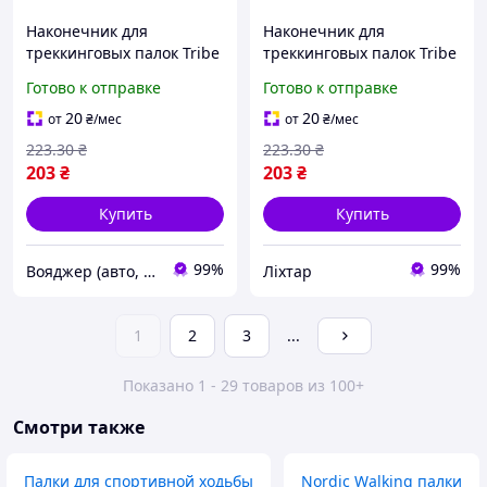
Наконечник для
Наконечник для
треккинговых палок Tribe
треккинговых палок Tribe
T-MF-0009-black T-MF-VO
T-MF-0009-black [T-MF-liht]
Готово к отправке
Готово к отправке
20
20
от
₴
/мес
от
₴
/мес
223
.30
₴
223
.30
₴
203
₴
203
₴
Купить
Купить
99%
99%
Вояджер (авто, туризм, спорт)
Ліхтар
1
2
3
...
Показано 1 - 29 товаров из 100+
Смотри также
Палки для спортивной ходьбы
Nordic Walking палки