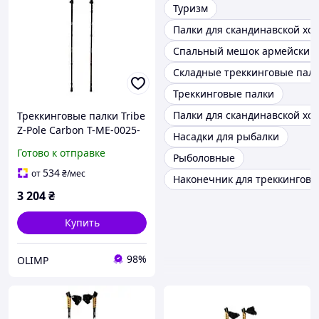
Туризм
Палки для скандинавской хо
Спальный мешок армейский
Складные треккинговые пал
Треккинговые палки
Палки для скандинавской хо
Треккинговые палки Tribe
Z-Pole Carbon T-ME-0025-
Насадки для рыбалки
plum
Готово к отправке
Рыболовные
534
от
₴
/мес
Наконечник для треккинговы
3 204
₴
Купить
98%
OLIMP