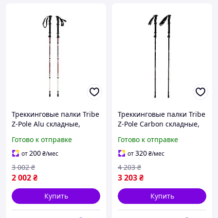
Треккинговые палки Tribe
Треккинговые палки Tribe
Z-Pole Alu складные,
Z-Pole Carbon складные,
алюминиевые Alu 7075,
карбоновые, 37 135 см, 2
Готово к отправке
Готово к отправке
37-135 см, 2 шт (T-ME-
шт (T-ME-0025-plum)
0024-plum)
200
320
от
₴
/мес
от
₴
/мес
3 002
₴
4 203
₴
2 002
₴
3 203
₴
Купить
Купить