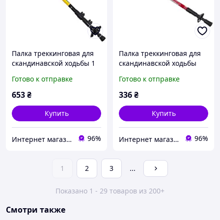
Палка треккинговая для
Палка треккинговая для
скандинавской ходьбы 1
скандинавской ходьбы
шт Exponent Zelart TY-
Zelart TY-6135 цвет
Готово к отправке
Готово к отправке
8009 цвет желтый
красный
653
₴
336
₴
Купить
Купить
96%
96%
Интернет магазин SportOK
Интернет магазин SportOK
1
2
3
...
Показано 1 - 29 товаров из 200+
Смотри также