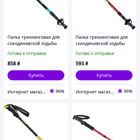
Палка треккинговая для
Палка треккинговая для
скандинавской ходьбы
скандинавской ходьбы
PAMASE Zelart TY-6811
SALAMAN Zelart TY-7075
Готово к отправке
Готово к отправке
цвет голубой
цвет красный
858
₴
593
₴
Купить
Купить
96%
96%
Интернет магазин SportOK
Интернет магазин SportOK