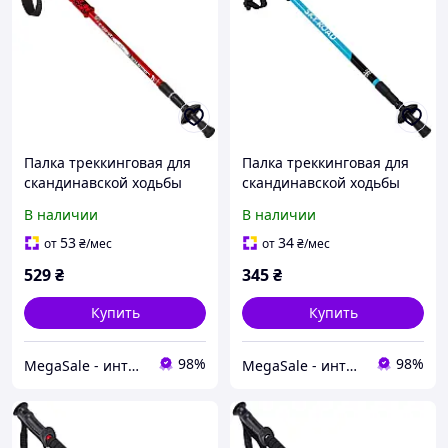
Палка треккинговая для
Палка треккинговая для
скандинавской ходьбы
скандинавской ходьбы
Salaman K-2 7075 длина
Sky Road 5526 длина 65-
В наличии
В наличии
65-135см Black-Red
135см Black-Blue
53
34
от
₴
/мес
от
₴
/мес
529
₴
345
₴
Купить
Купить
98%
98%
MegaSale - интернет-супермаркет
MegaSale - интернет-супермаркет