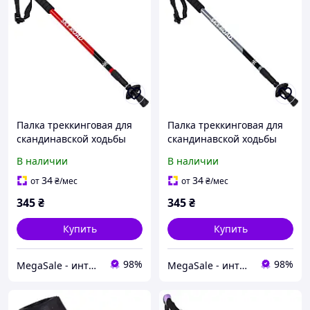
Палка треккинговая для
Палка треккинговая для
скандинавской ходьбы
скандинавской ходьбы
Sky Road 5526 длина 65-
Sky Road 5526 длина 65-
В наличии
В наличии
135см Black-Red
135см Black-Grey
34
34
от
₴
/мес
от
₴
/мес
345
₴
345
₴
Купить
Купить
98%
98%
MegaSale - интернет-супермаркет
MegaSale - интернет-супермаркет