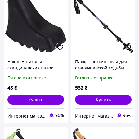
Наконечник для
Палка треккинговая для
скандинавских палок
скандинавской ходьбы
Zelart TY-5527 1шт
Exponent Zelart TY-4582
Готово к отправке
Готово к отправке
черный
цвет фиолетовый
48
₴
532
₴
Купить
Купить
96%
96%
Интернет магазин SportOK
Интернет магазин SportOK