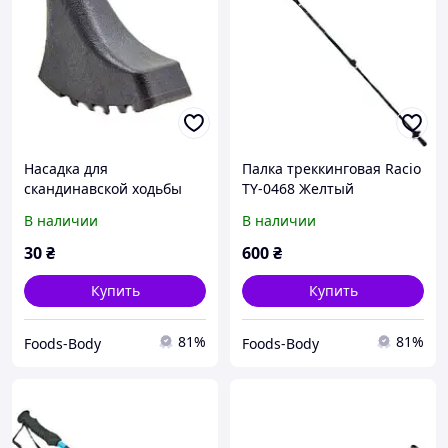
Насадка для
Палка треккинговая Racio
скандинавской ходьбы
TY-0468 Желтый
TY-5527 Черный
(59429226), No branding
В наличии
В наличии
(59429225), No branding
30
₴
600
₴
Купить
Купить
81%
81%
Foods-Body
Foods-Body