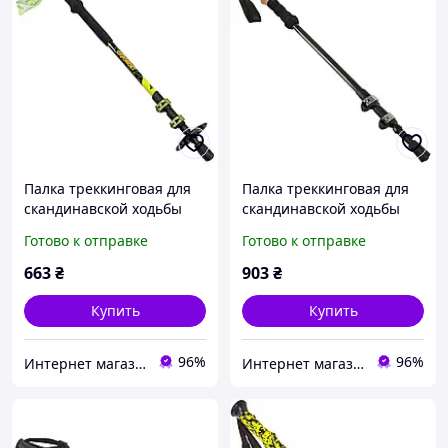
Палка треккинговая для
Палка треккинговая для
скандинавской ходьбы
скандинавской ходьбы
Exponent Zelart TY-6999
Bergsteiger Zelart TY-7013
Готово к отправке
Готово к отправке
цвет салатовый
цвет черный
663
₴
903
₴
Купить
Купить
96%
96%
Интернет магазин SportOK
Интернет магазин SportOK