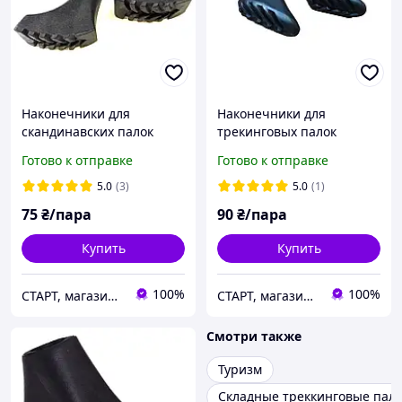
Наконечники для
Наконечники для
скандинавских палок
трекинговых палок
башмачки
резиновые башмачки
Готово к отправке
Готово к отправке
резинопластик, пара, для
универсальные черные
телескопических палок
10 мм
5.0
(3)
5.0
(1)
75
₴/пара
90
₴/пара
Купить
Купить
100%
100%
СТАРТ, магазин спортивных товаров
СТАРТ, магазин спортивных товаров
Смотри также
Туризм
Складные треккинговые пал