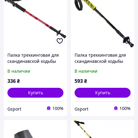
Палка треккинговая для
Палка треккинговая для
скандинавской ходьбы
скандинавской ходьбы
Zelart TY-6135 цвет
SALAMAN Zelart TY-7075
В наличии
В наличии
красный:- Gsport
цвет желтый - gsport:-
Gsport
336
₴
593
₴
Купить
Купить
100%
100%
Gsport
Gsport