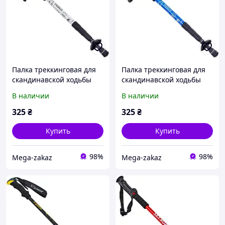
Палка треккинговая для
Палка треккинговая для
скандинавской ходьбы
скандинавской ходьбы
Zelart Energia 2915-2 50-
Zelart Energia 2915-2 50-
В наличии
В наличии
107см Silver
107см Blue
325
₴
325
₴
Купить
Купить
98%
98%
Mega-zakaz
Mega-zakaz