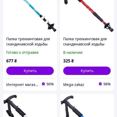
Палка треккинговая для
Палка треккинговая для
скандинавской ходьбы
скандинавской ходьбы
Zelart TY-0469 цвет
Zelart Energia 2915-2 50-
Готово к отправке
В наличии
голубой
107см Red
677
₴
325
₴
Купить
Купить
96%
98%
Интернет магазин SportOK
Mega-zakaz