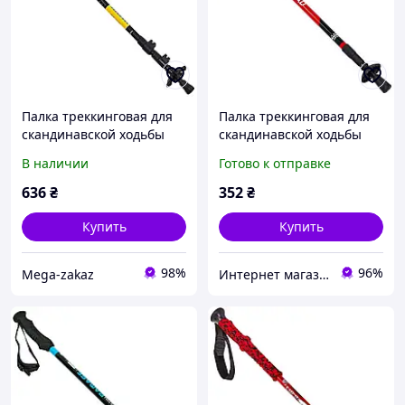
Палка треккинговая для
Палка треккинговая для
скандинавской ходьбы
скандинавской ходьбы
Zelart Exponent 8009 68-
SKY ROAD Zelart TY-5526
В наличии
Готово к отправке
140см Black-Yellow
цвет красный
636
₴
352
₴
Купить
Купить
98%
96%
Mega-zakaz
Интернет магазин SportOK