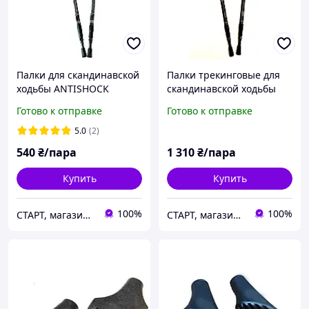
Палки для скандинавской
Палки трекинговые для
ходьбы ANTISHOCK
скандинавской ходьбы
телескопические
Wind Spirits
Готово к отправке
Готово к отправке
алюминиевые 63 135 см
телескопические 65 135
(пара) для туризма и
см | пробковая ручка | 3
5.0
(2)
фитнеса
секции
540
₴/пара
1 310
₴/пара
Купить
Купить
100%
100%
СТАРТ, магазин спортивных товаров
СТАРТ, магазин спортивных товаров