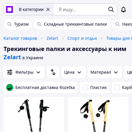
В категории
Туризм
Складные треккинговые палки
Нако
Каталог товаров
Zelart
Спорт и отдых
Товары для 
Трекинговые палки и аксессуары к ним
Zelart
в Украине
Фильтры
Цена
Материал
Цв
Бесплатная доставка Rozetka
Пластик
Карб