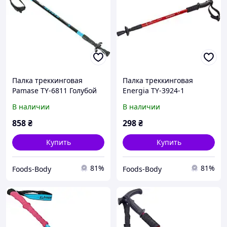
Палка треккинговая
Палка треккинговая
Pamase TY-6811 Голубой
Energia TY-3924-1
(59429228), No branding
Красный (59429244), No
В наличии
В наличии
branding
858
₴
298
₴
Купить
Купить
81%
81%
Foods-Body
Foods-Body