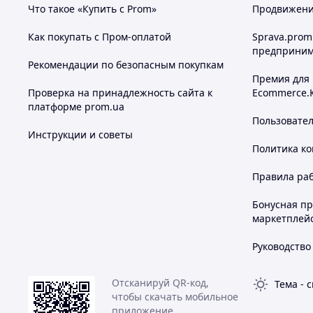
Что такое «Купить с Prom»
Продвижение
Как покупать с Пром-оплатой
Sprava.prom
предприним
Рекомендации по безопасным покупкам
Премия для
Проверка на принадлежность сайта к
Ecommerce.
платформе prom.ua
Пользовате
Инструкции и советы
Политика к
Правила ра
Бонусная п
маркетплей
Руководство
Отсканируй QR-код,
Тема
-
с
чтобы скачать мобильное
приложение