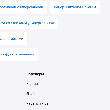
портивная универсальная
Наборы штанги + скамья
има со стойками универсальная
м со стойками
ногофункциональная
Партнеры
Bigl.ua
Shafa
Kabanchik.ua