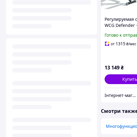
Регулируемая 
WCG Defender 
для штанги Bug
Готово к отпра
1315
от
₴
/мес
13 149
₴
Купит
Інтернет-магазин "Атлант Спорт"
Смотри такж
Многофункцио