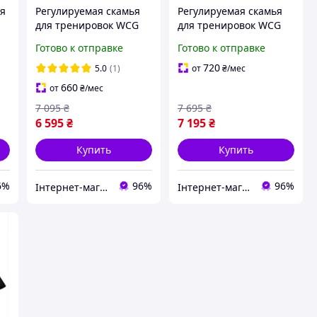
ая
Регулируемая скамья
Регулируемая скамья
для тренировок WCG
для тренировок WCG
Defender
Blade
Готово к отправке
Готово к отправке
720
5.0
(1)
от
₴
/мес
660
от
₴
/мес
7 095
₴
7 695
₴
6 595
₴
7 195
₴
Купить
Купить
6%
96%
96%
Інтернет-магазин "Атлант Спорт"
Інтернет-магазин "Атлант Спорт"