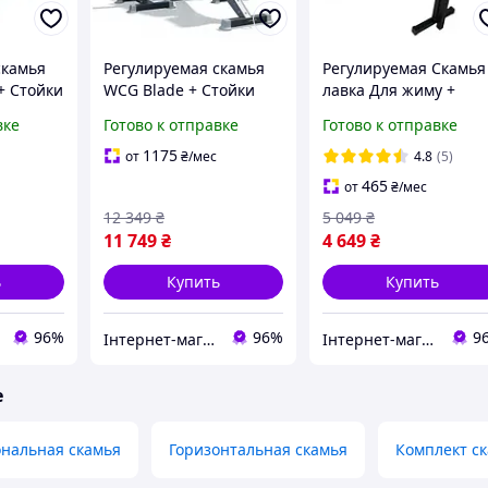
скамья
Регулируемая скамья
Регулируемая Скамья
+ Стойки
WCG Blade + Стойки
лавка Для жиму +
ai Pro
для штанги Bugai
стойки + Регулируема
вке
Готово к отправке
Готово к отправке
Скотта 003
1175
от
₴
/мес
4.8
(5)
465
от
₴
/мес
12 349
₴
5 049
₴
11 749
₴
4 649
₴
ь
Купить
Купить
96%
96%
9
Інтернет-магазин "Атлант Спорт"
Інтернет-магазин "Атлант Спорт"
е
нальная скамья
Горизонтальная скамья
Комплект ск