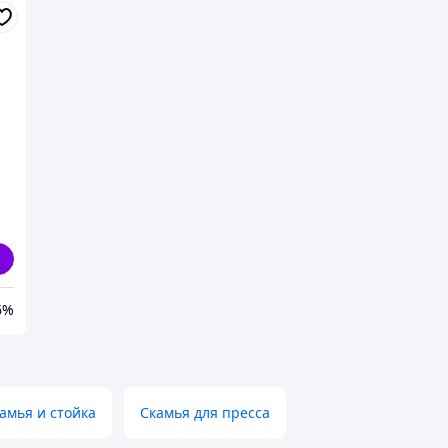
я
6%
амья и стойка
Скамья для пресса