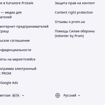
 в Каталоге ProSale
Защита прав на контент
 — медиа для
Content right protection
ателей
Отзывы о prom.ua
 интернет-предпринимателей
Кращі
Помощь Силам обороны
(Volonter by Prom)
льское соглашение
онфиденциальности
боты на маркетплейсе
рограмма электронный
с PROM
 Google Ads
ветлая
Русский
BETA