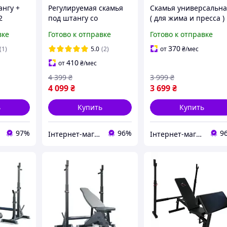
ангу +
Регулируемая скамья
Скамья универсальн
2
под штангу со
( для жима и пресса )
стойками WCG 004
WCG-1010
вке
Готово к отправке
Готово к отправке
370
(1)
5.0
(2)
от
₴
/мес
410
от
₴
/мес
4 399
₴
3 999
₴
4 099
₴
3 699
₴
ь
Купить
Купить
97%
96%
9
Інтернет-магазин "Атлант Спорт"
Інтернет-магазин "Атлант Спорт"