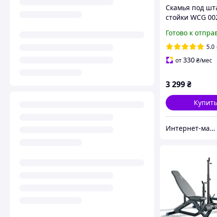
Скамья под шт
стойки WCG 00
Готово к отпра
5.0
330
от
₴
/мес
3 299
₴
Купит
Интернет-магазин "TRENAZHERY"