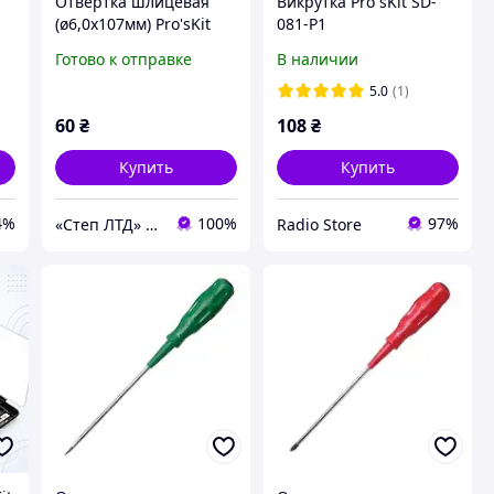
Отвертка шлицевая
Викрутка Pro`sKit SD-
(ø6,0х107мм) Pro'sKit
081-P1
я
89413A
Готово к отправке
В наличии
5.0
(1)
60
₴
108
₴
Купить
Купить
4%
100%
97%
«Cтеп ЛТД» ООО
Radio Store