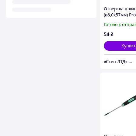
Отвертка шли
(ø6,0х57мм) Pro
89407A-L
Готово к отпра
54
₴
Купит
«Cтеп ЛТД» ООО