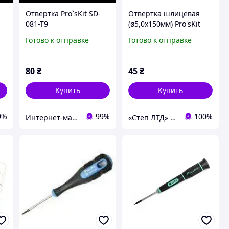
Отвертка Pro`sKit SD-
Отвертка шлицевая
081-T9
(ø5,0х150мм) Pro'sKit
89416A
Готово к отправке
Готово к отправке
80
₴
45
₴
Купить
Купить
9%
99%
100%
Интернет-магазин "RADIOMIR"
«Cтеп ЛТД» ООО