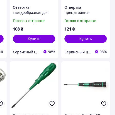
Отвертка
Отвертка
звездообразная для
прецизионная
-
ремонта телефонов
звездообразная для
Готово к отправке
Готово к отправке
Pro'sKit 9SD-200-T06H
ремонта телефонов
Pro'sKit SD-081-T7
108
₴
121
₴
Купить
Купить
8%
98%
98%
Сервисный центр Экран
Сервисный центр Экран