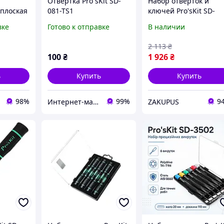
Отвертка Pro`sKit SD-
Набор отверток и
плоская
081-TS1
ключей Pro'sKit SD-
елефонов
2309 хром ванадиева
вке
Готово к отправке
В наличии
-S6
сталь 100мм Серый
2 113
₴
100
₴
1 926
₴
ь
Купить
Купить
98%
99%
9
Интернет-магазин "RADIOMIR"
ZAKUPUS