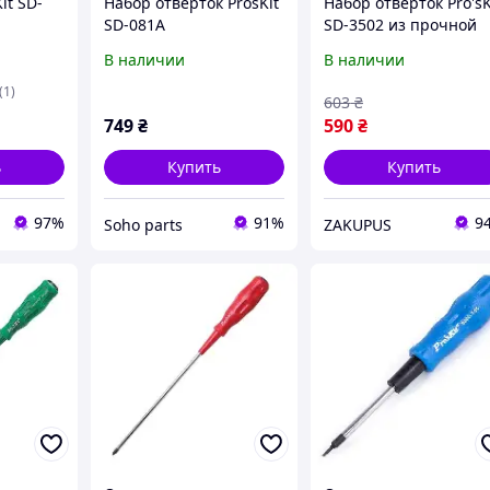
it SD-
Набор отверток ProsKit
Набор отверток Pro'sK
SD-081A
SD-3502 из прочной
хромованадиевой
В наличии
В наличии
стали AISI 8660
(1)
603
₴
749
₴
590
₴
ь
Купить
Купить
97%
91%
9
Soho parts
ZAKUPUS