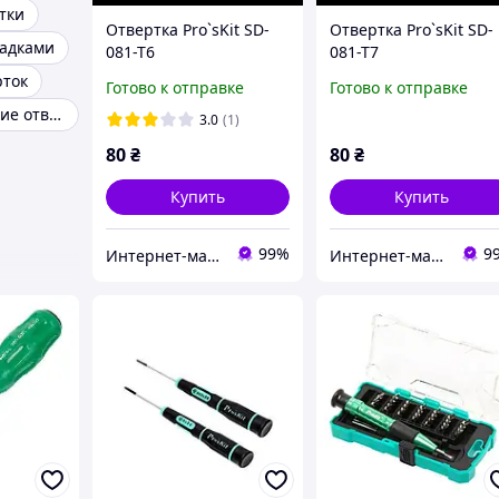
тки
Отвертка Pro`sKit SD-
Отвертка Pro`sKit SD-
садками
081-T6
081-T7
рток
Готово к отправке
Готово к отправке
Диэлектрические отвертки
3.0
(1)
80
₴
80
₴
Купить
Купить
99%
9
Интернет-магазин "RADIOMIR"
Интернет-магазин "RADIOMIR"