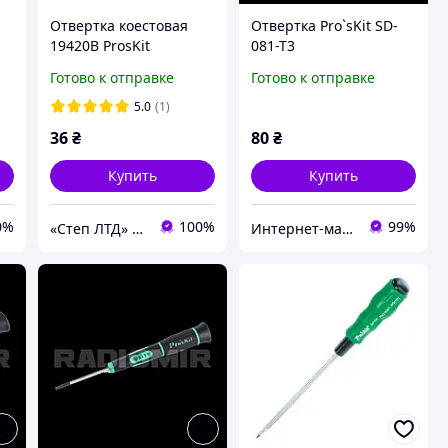
Отвертка коестовая
Отвертка Pro`sKit SD-
19420B ProsKit
081-T3
Готово к отправке
Готово к отправке
5.0
(1)
36
₴
80
₴
Купить
Купить
0%
100%
99%
«Cтеп ЛТД» ООО
Интернет-магазин "RADIOMIR"