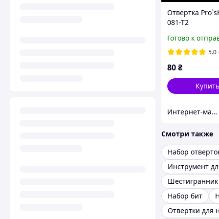
Отвертка Pro`sK
081-T2
Готово к отпра
5.0
80
₴
Купит
Интернет-магазин "RADIOMIR"
Смотри также
Набор отверто
Шестигранник
Набор бит
Отвертки для 