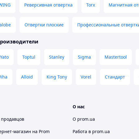
-WING
Реверсивная отвертка
Torx
Магнитная от
alobe
Отвертки плоские
Профессиональные отвертк
производители
Yato
Toptul
Stanley
Sigma
Mastertool
iha
Alloid
King Tony
Vorel
Стандарт
О нас
 продавцов
О prom.ua
ернет-магазин
на Prom
Работа в prom.ua