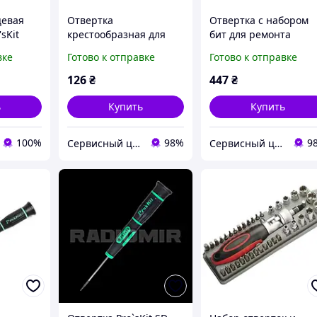
цевая
Отвертка
Отвертка с набором
'sKit
крестообразная для
бит для ремонта
ремонта телефонов
телефонов Pro'sKit SD
вке
Готово к отправке
Готово к отправке
Pro'sKit SD-081-P3
9608
126
₴
447
₴
ь
Купить
Купить
100%
98%
9
Сервисный центр Экран
Сервисный центр Экран