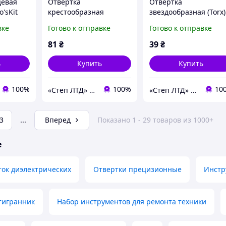
цевая
Отвертка
Отвертка
o'sKit
крестообразная
звездообразная (Torx)
(ø6,0х207мм) Pro'sKit
(ø1,4х50мм) Pro'sKit
вке
Готово к отправке
Готово к отправке
89417B
89400-T05
81
₴
39
₴
ь
Купить
Купить
100%
100%
10
«Cтеп ЛТД» ООО
«Cтеп ЛТД» ООО
3
...
Вперед
Показано 1 - 29 товаров из 1000+
е
ок диэлектрических
Отвертки прецизионные
Инстр
тигранник
Набор инструментов для ремонта техники