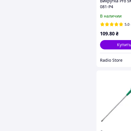
Викрутка Pro`sK
081-P4
В наличии
5.0
109
.80
₴
Купит
Radio Store