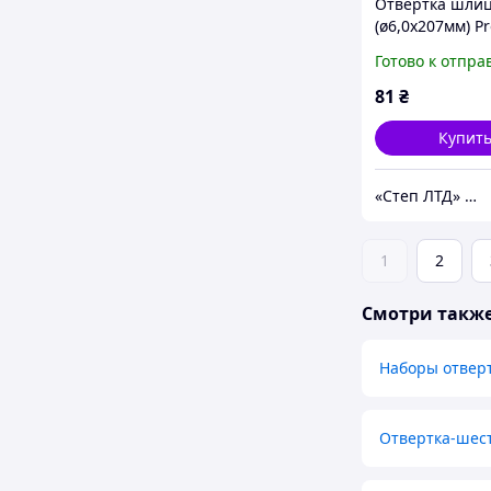
Отвертка шли
(ø6,0х207мм) Pr
89417A
Готово к отпра
81
₴
Купит
«Cтеп ЛТД» ООО
1
2
Смотри такж
Наборы отверт
Отвертка-шес