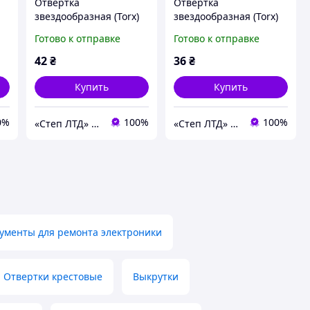
Отвертка
Отвертка
звездообразная (Torx)
звездообразная (Torx)
(ø1,7х50мм) Pro'sKit
(ø1,9х50мм) Pro'sKit
Готово к отправке
Готово к отправке
89400-T06
89400-T07
42
₴
36
₴
Купить
Купить
0%
100%
100%
«Cтеп ЛТД» ООО
«Cтеп ЛТД» ООО
ументы для ремонта электроники
Отвертки крестовые
Выкрутки