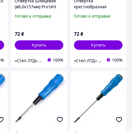
it
Отвертка шлицевая
Отвертка
(ø6,0х157мм) Pro'sKit
крестообразная
89414A
(ø6,0х157мм) Pro'sKit
Готово к отправке
Готово к отправке
89414B
72
₴
72
₴
Купить
Купить
4%
100%
100%
«Cтеп ЛТД» ООО
«Cтеп ЛТД» ООО