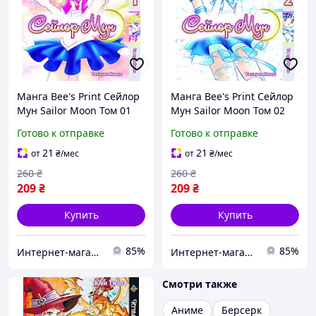
Манга Bee's Print Сейлор
Манга Bee's Print Сейлор
Мун Sailor Moon Том 01
Мун Sailor Moon Том 02
BP SM 01 TT
BP SM 02 TT
Готово к отправке
Готово к отправке
21
21
от
₴
/мес
от
₴
/мес
260
₴
260
₴
209
₴
209
₴
Купить
Купить
85%
85%
Интернет-магазин "Tik-tak"
Интернет-магазин "Tik-tak"
Смотри также
Аниме
Берсерк