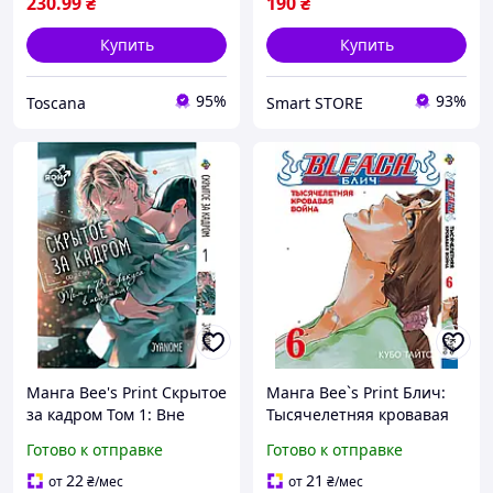
230
.99
₴
190
₴
Купить
Купить
95%
93%
Toscana
Smart STORE
Манга Bee's Print Скрытое
Манга Bee`s Print Блич:
за кадром Том 1: Вне
Тысячелетняя кровавая
фокуса в полутьме
война Bleach: Sennen
Готово к отправке
Готово к отправке
Tasogare Out Focus BP
Kessen-hen Том 06 BP
TOF 01
BSKH 06 TS
22
21
от
₴
/мес
от
₴
/мес