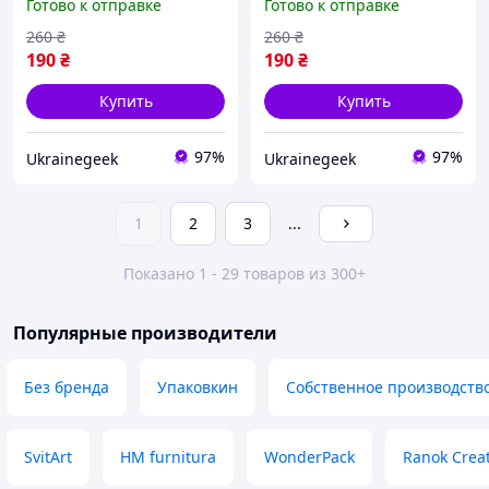
Готово к отправке
Готово к отправке
Kessen-hen Том 03 BP
Kessen-hen Том 04 BP
BSKH 03
BSKH 04
260
₴
260
₴
190
₴
190
₴
Купить
Купить
97%
97%
Ukrainegeek
Ukrainegeek
1
2
3
...
Показано 1 - 29 товаров из 300+
Популярные производители
Без бренда
Упаковкин
Собственное производств
SvitArt
HM furnitura
WonderPack
Ranok Creat