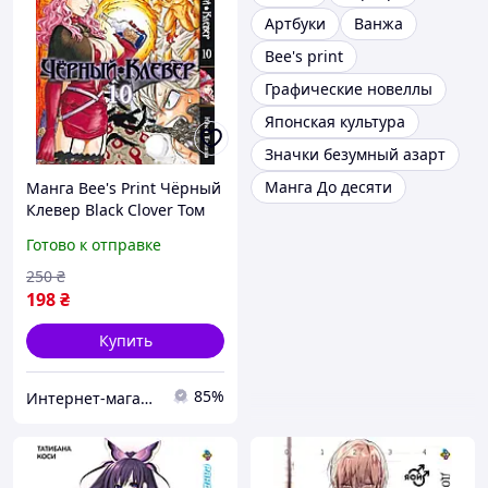
Артбуки
Ванжа
Bee's print
Графические новеллы
Японская культура
Значки безумный азарт
Манга До десяти
Манга Bee's Print Чёрный
Клевер Black Clover Том
10 BP BC 10 TT
Готово к отправке
250
₴
198
₴
Купить
85%
Интернет-магазин "Tik-tak"