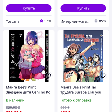
Купить
Купить
95%
85%
Toscana
Интернет-магазин "Tik-tak"
Манга Bee's Print
Манга Bee's Print Ты
Звёздное дитя Oshi no Ko
трудяга Sureba Erai you
Том 07 BP OnK 07 "Ts"
na Fuuchou Yamakumo
В наличии
Готово к отправке
Том 01 BP SEFY 01 Store
329
.98
₴
260
₴