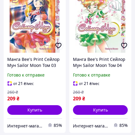
Манга Bee's Print Сейлор
Манга Bee's Print Сейлор
Мун Sailor Moon Том 03
Мун Sailor Moon Том 04
BP SM 03 TT
BP SM 04 TT
Готово к отправке
Готово к отправке
21
21
от
₴
/мес
от
₴
/мес
260
₴
260
₴
209
₴
209
₴
Купить
Купить
85%
85%
Интернет-магазин "Tik-tak"
Интернет-магазин "Tik-tak"