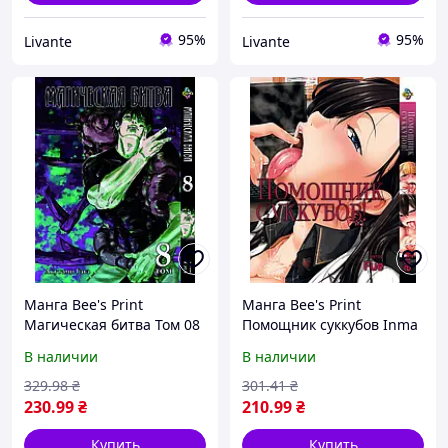
95%
95%
Livante
Livante
Манга Bee's Print
Манга Bee's Print
Магическая битва Том 08
Помощник суккубов Inma
BP SF 08 "Ts"
no Mikata! Том 01 BP HS 01
В наличии
В наличии
"Ts"
329
.98
₴
301
.41
₴
230
.99
₴
210
.99
₴
Купить
Купить