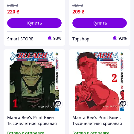
300
₴
260
₴
220
₴
209
₴
Купить
Купить
93%
92%
Smart STORE
Topshop
Манга Bee's Print Блич:
Манга Bee's Print Блич:
Тысячелетняя кровавая
Тысячелетняя кровавая
война Bleach: Sennen
война Bleach: Sennen
Готово к отправке
Готово к отправке