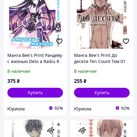
Манга Bee's Print Рандеву
Манга Bee's Print До
с жизнью Deto a Raibu R
десяти Ten Count Том 01
В наличии
В наличии
375
₴
255
₴
Купить
Купить
92%
92%
Юриола
Юриола