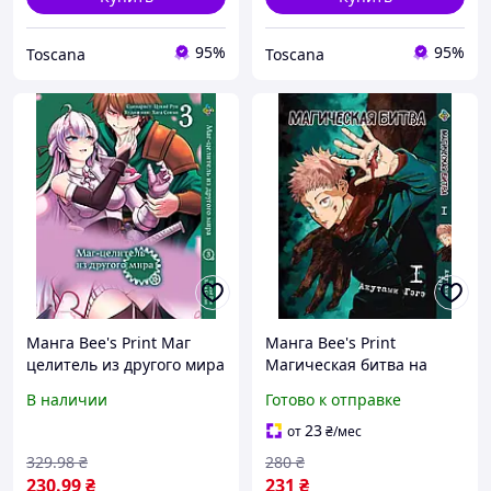
95%
95%
Toscana
Toscana
Манга Bee's Print Маг
Манга Bee's Print
целитель из другого мира
Магическая битва на
Kaifuku Jutsushi no
русском языке Том 01 BP
В наличии
Готово к отправке
Yarinaoshi Том 03 BP KJNY
SF 01 TT
03 "Ts"
23
от
₴
/мес
329
.98
₴
280
₴
230
.99
₴
231
₴