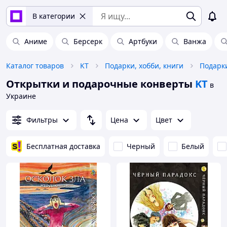
В категории
Аниме
Берсерк
Артбуки
Ванжа
Каталог товаров
KT
Подарки, хобби, книги
Подарк
Открытки и подарочные конверты
KT
в
Украине
Фильтры
Цена
Цвет
Бесплатная доставка
Черный
Белый