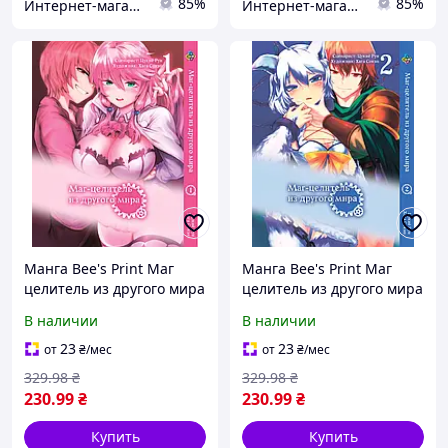
85%
85%
Интернет-магазин "Tik-tak"
Интернет-магазин "Tik-tak"
Манга Bee's Print Маг
Манга Bee's Print Маг
целитель из другого мира
целитель из другого мира
Kaifuku Jutsushi no
Kaifuku Jutsushi no
В наличии
В наличии
Yarinaoshi Том 01 BP KJNY
Yarinaoshi Том 02 BP KJNY
01 "Lv"
02 "Lv"
23
23
от
₴
/мес
от
₴
/мес
329
.98
₴
329
.98
₴
230
.99
₴
230
.99
₴
Купить
Купить