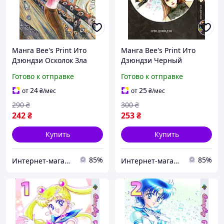
Манга Bee's Print Ито
Манга Bee's Print Ито
Дзюндзи Осколок Зла
Дзюндзи Черный
Сборник из 8
парадокс BP JI BP 01 TT
Готово к отправке
Готово к отправке
таинственных и
странных историй BP JI
24
25
от
₴
/мес
от
₴
/мес
TSE TT
290
₴
300
₴
242
₴
253
₴
Купить
Купить
85%
85%
Интернет-магазин "Tik-tak"
Интернет-магазин "Tik-tak"