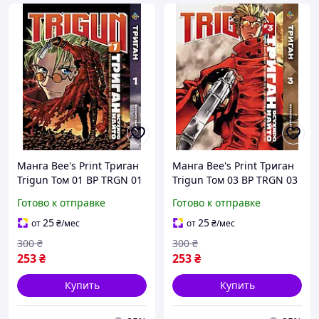
Манга Bee's Print Триган
Манга Bee's Print Триган
Trigun Том 01 BP TRGN 01
Trigun Том 03 BP TRGN 03
TT
TT
Готово к отправке
Готово к отправке
25
25
от
₴
/мес
от
₴
/мес
300
₴
300
₴
253
₴
253
₴
Купить
Купить