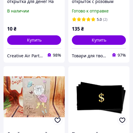
открытка для денег На
открыток с розовым
мечту золотое тиснение
тиснением 8 шт
В наличии
Готово к отправке
5.0
(2)
10
₴
135
₴
Купить
Купить
98%
97%
Creative Air Party - КРЕАТИВНА ПОВІТРЯНА ВЕЧІРКА
Товари для творчості та скрапбукінгу "Shine art"