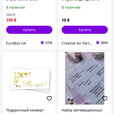
Designs "To A Wonderful
Днем рождения золотое
В наличии
В наличии
Grandson" (XCHAT02),
тиснение
15х15 см с конвертом
260
₴
195
₴
10
₴
Купить
Купить
92%
98%
EuroBox UA
Creative Air Party - КРЕАТИВНА ПОВІТРЯНА ВЕЧІРКА
Подарочный конверт
Набор мотивационных