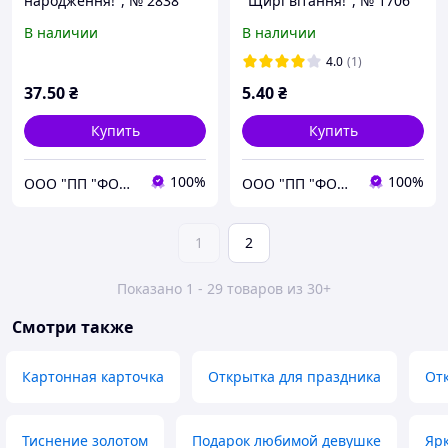
народження!", № 2838
"Щирі вітання!", № 1706
В наличии
В наличии
4.0
(1)
37
.50
₴
5
.40
₴
Купить
Купить
100%
100%
ООО "ПП "ФОЛИО ПЛЮС"
ООО "ПП "ФОЛИО ПЛЮС"
1
2
Показано 1 - 29 товаров из 30+
Смотри также
Картонная карточка
Открытка для праздника
От
Тиснение золотом
Подарок любимой девушке
Яр