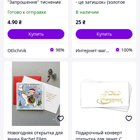
"Запрошення" тиснение
- це затишок» (золотое
золотом 2606
тиснение)
Готово к отправке
В наличии
4
.90
₴
25
₴
Купить
Купить
98%
100%
Otlichnik
Интернет-магазин AWATCH
Новогодняя открытка для
Подарочный конверт
внука Rachel Ellen
открытка для денег C