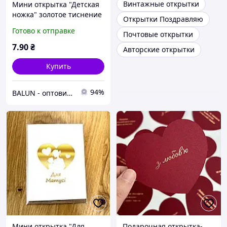
Винтажные открытки
Мини открытка "Детская
ножка" золотое тиснение
Открытки Поздравляю
1шт.
Готово к отправке
Почтовые открытки
7
.90
₴
Авторские открытки
Купить
94%
BALUN - оптовий постачальник товарів для свята🎈
Мини открытка "Для
Подарочная открытка-