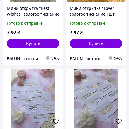
Мини открытка "Best
Мини открытка "Love"
Wishes" золотое тиснение
золотое тиснение 1шт.
1шт.
Готово к отправке
Готово к отправке
7
.97
₴
7
.97
₴
Купить
Купить
94%
94%
BALUN - оптовий постачальник товарів для свята🎈
BALUN - оптовий постачальник товарів для свята🎈