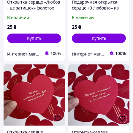
Открытка-сердце «Любов
Подарочная открытка-
- це затишок» (золотое
сердце «З любов'ю» из
тиснение)
дизайнерского картона с
В наличии
В наличии
тиснением золотом
25
₴
25
₴
Купить
Купить
100%
100%
Интернет-магазин AWATCH
Интернет-магазин AWATCH
Открытка-сердце
Открытка-сердце