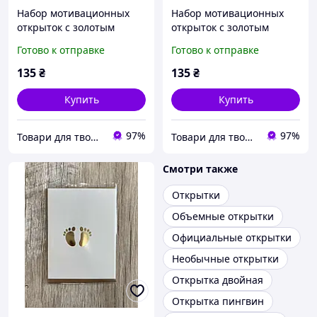
Набор мотивационных
Набор мотивационных
открыток с золотым
открыток с золотым
тиснением 8 шт
тиснением 8 шт 01
Готово к отправке
Готово к отправке
135
₴
135
₴
Купить
Купить
97%
97%
Товари для творчості та скрапбукінгу "Shine art"
Товари для творчості та скрапбукінгу "Shine art"
Смотри также
Открытки
Объемные открытки
Официальные открытки
Необычные открытки
Открытка двойная
Открытка пингвин