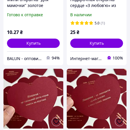
мамочки" золотое
сердце «З любов'ю» из
тиснение 1шт.
дизайнерского картона с
Готово к отправке
В наличии
тиснением золотом
5.0
(1)
10
.27
₴
25
₴
Купить
Купить
94%
100%
BALUN - оптовий постачальник товарів для свята🎈
Интернет-магазин AWATCH