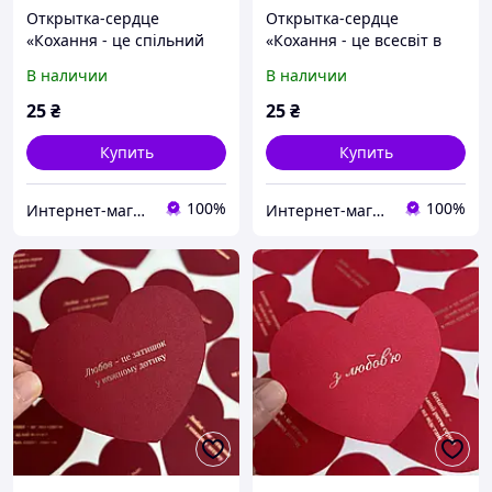
Открытка-сердце
Открытка-сердце
«Кохання - це спільний
«Кохання - це всесвіт в
ритм» с золотым
очах» с золотым
В наличии
В наличии
тиснением
тиснением
25
₴
25
₴
Купить
Купить
100%
100%
Интернет-магазин AWATCH
Интернет-магазин AWATCH