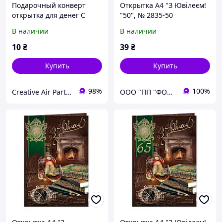
Подарочный конверт
Открытка A4 "З Ювілеєм!
открытка для денег C
"50", № 2835-50
первым причастием
В наличии
В наличии
золотое тиснение
10
₴
39
₴
Купить
Купить
98%
100%
Creative Air Party - КРЕАТИВНА ПОВІТРЯНА ВЕЧІРКА
ООО "ПП "ФОЛИО ПЛЮС"