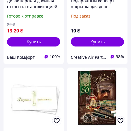
Дизайнерская двойная
Подарочный конверт
открытка с аппликацией
открытка для денег
и стразами 15х21 см
чорный Знак доллара
Готово к отправке
Под заказ
22
₴
13
.20
₴
10
₴
Купить
Купить
100%
98%
Ваш Комфорт
Creative Air Party - КРЕАТИВНА ПОВІТРЯНА ВЕЧІРКА