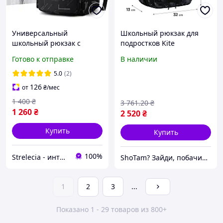
Универсальный
Школьный рюкзак для
школьный рюкзак с
подростков Kite
ортопедической спинкой,
ортопедический рюкзак
Готово к отправке
В наличии
Городской подростковый
для парня подростковый
портфель для школы
портфель для школы
5.0
(2)
126
от
₴
/мес
1 400
₴
3 761
.20
₴
1 260
₴
2 520
₴
Купить
Купить
100%
Strelecia - интернет-магазин
ShoTam? Зайди, побачиш сам!
1
2
3
...
Показано 1 - 29 товаров из 800+