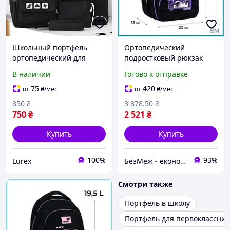
Школьный портфель
Ортопедический
ортопедический для
подростковый рюкзак
подростка набор 4в1
Kite Education teens K26-
В наличии
Готово к отправке
черный рюкзак
905M-1 школьный
подростковый
портфель для девочек
75
420
от
₴
/мес
от
₴
/мес
вместительный 1-11
BM1
850
₴
3 878
.50
₴
класс
750
₴
2 521
₴
Купить
Купить
100%
93%
Lurex
БезМеж - економія поруч!
Смотри также
Портфель в школу
Портфель для первоклассник