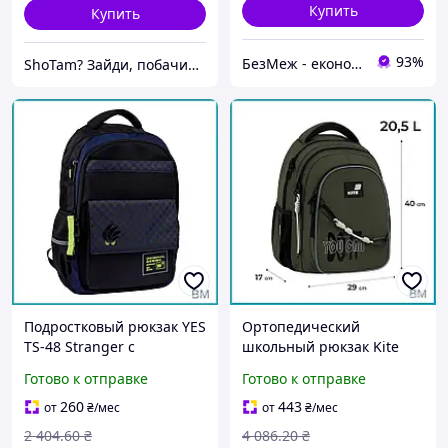
Купить
Купить
93%
БезМеж - економія поруч!
ShoTam? Зайди, побачиш сам!
Подростковый рюкзак YES
Ортопедический
TS-48 Stranger с
школьный рюкзак Kite
ортопедической спинкой
Education teens K26-
Готово к отправке
Готово к отправке
городской портфель для
8001M-2 подростковый
мальчика BM1
портфель для учебы BM1
260
443
от
₴
/мес
от
₴
/мес
2 404
.60
₴
4 086
.20
₴