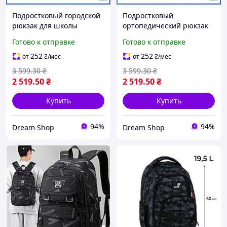
Подростковый городской
Подростковый
рюкзак для школы
ортопедический рюкзак
ортопедический
для девочки стильный
Готово к отправке
Готово к отправке
портфель для парней
школьный портфель для
стильный ранец для
учебы и прогулок шоп1
252
252
от
₴
/мес
от
₴
/мес
учеников шоп1
3 599
.30
₴
3 599
.30
₴
2 519
.50
₴
2 519
.50
₴
Купить
Купить
94%
94%
Dream Shop
Dream Shop