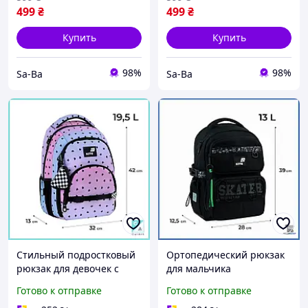
зеленый 1-11 класс
11 класс
499
₴
499
₴
Купить
Купить
98%
98%
Sa-Ba
Sa-Ba
Стильный подростковый
Ортопедический рюкзак
рюкзак для девочек с
для мальчика
ортопедической спинкой
подростковый школьный
Готово к отправке
Готово к отправке
вместительный портфель
портфель и детский