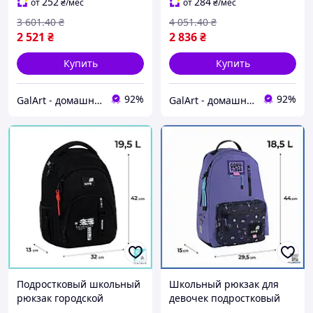
для школы гал1
ранец для учебы стор1
252
284
от
₴
/мес
от
₴
/мес
3 601
.40
₴
4 051
.40
₴
2 521
₴
2 836
₴
Купить
Купить
92%
92%
GalArt - домашний уют
GalArt - домашний уют
Подростковый школьный
Школьный рюкзак для
рюкзак городской
девочек подростковый
ортопедический
городской портфель с