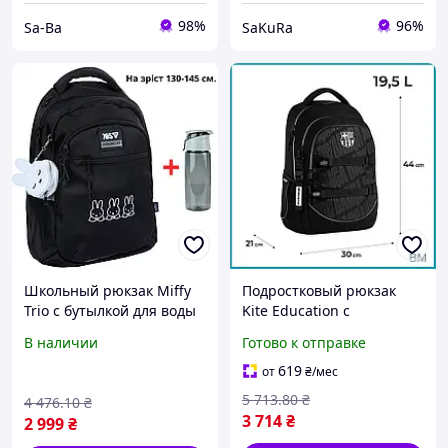
98%
96%
Sa-Ba
SaKuRa
Школьный рюкзак Miffy
Подростковый рюкзак
Trio с бутылкой для воды
Kite Education с
подростковый рюкзак для
ортопедической спинкой
В наличии
Готово к отправке
девушек ортопедический
вместительный
портфель
школьный портфель BM1
619
от
₴
/мес
5 713
.80
₴
4 476
.10
₴
3 714
₴
2 999
₴