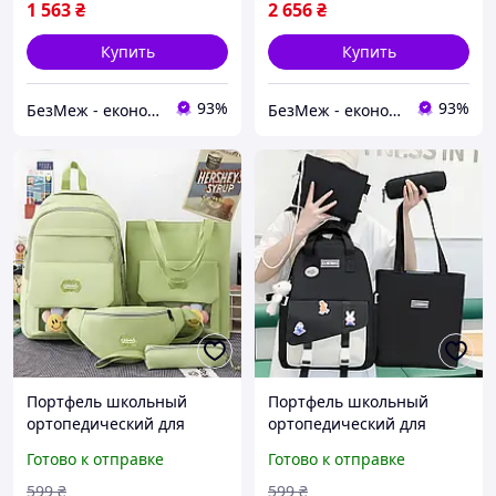
1 563
₴
2 656
₴
Купить
Купить
93%
93%
БезМеж - економія поруч!
БезМеж - економія поруч!
Портфель школьный
Портфель школьный
ортопедический для
ортопедический для
подростка 4в1 набор
подростка набор 4в1
Готово к отправке
Готово к отправке
вместительный
плотный рюкзак
подростковый рюкзак
подростковый черный 1-
599
₴
599
₴