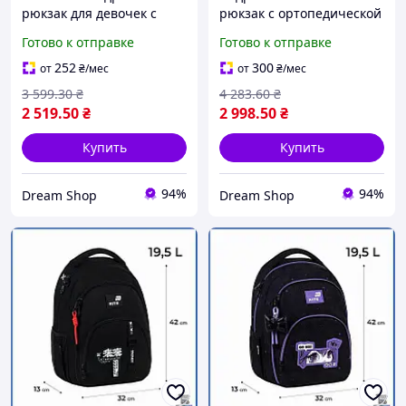
рюкзак для девочек с
рюкзак с ортопедической
ортопедической спинкой
спинкой для мальчика
Готово к отправке
Готово к отправке
вместительный портфель
мягкий портфель для
для учебы шоп1
учебы и прогулок шоп1
252
300
от
₴
/мес
от
₴
/мес
3 599
.30
₴
4 283
.60
₴
2 519
.50
₴
2 998
.50
₴
Купить
Купить
94%
94%
Dream Shop
Dream Shop