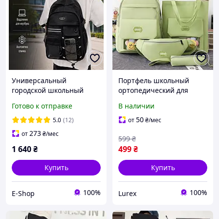
Универсальный
Портфель школьный
городской школьный
ортопедический для
рюкзак, Ортопедический
подростка 4в1 набор
Готово к отправке
В наличии
подростковый портфель
вместительный
для школы Черный
подростковый рюкзак
50
5.0
(12)
от
₴
/мес
зеленый 1-11 класс
273
от
₴
/мес
599
₴
1 640
₴
499
₴
Купить
Купить
100%
100%
E-Shop
Lurex