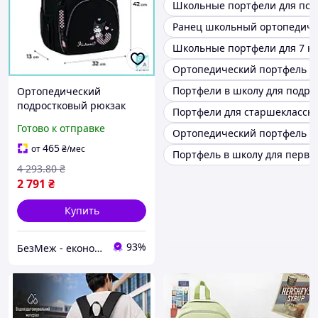
Школьные портфели для под
Ранец школьный ортопедич
Школьные портфели для 7 кл
Ортопедический портфель
Портфели в школу для подро
Ортопедический
подростковый рюкзак
Портфели для старшеклассн
Kite Kuromi
Готово к отправке
Ортопедический портфель 
вместительный
школьный портфель для
465
от
₴
/мес
Портфель в школу для перво
девочек ранец Гал1
4 293
.80
₴
2 791
₴
Купить
93%
БезМеж - економія поруч!