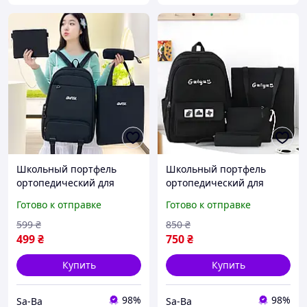
Школьный портфель
Школьный портфель
ортопедический для
ортопедический для
подростка 4в1 набор
подростка набор 4в1
Готово к отправке
Готово к отправке
вместительный рюкзак
черный рюкзак
подростковый черный 1-
подростковый
599
₴
850
₴
11 класс
вместительный 1-11
499
₴
750
₴
класс
Купить
Купить
98%
98%
Sa-Ba
Sa-Ba