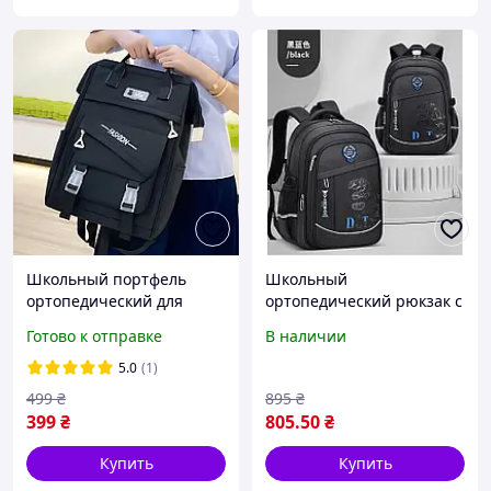
Школьный портфель
Школьный
ортопедический для
ортопедический рюкзак с
подростка черный
динозавром для
Готово к отправке
В наличии
рюкзак подростковый
мальчика, подростковый
молодежный для
черный, синий портфель
5.0
(1)
ноутбука
для начальных и средних
499
₴
895
₴
классов
399
₴
805
.50
₴
Купить
Купить