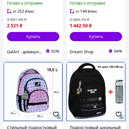
Готово к отправке
Готово к отправке
портфель для парня
ортопедической спинкой
стильный аксессуар для
для комфорта шоп1
252
144
от
₴
/мес
от
₴
/мес
школы гал1
3 601
.40
₴
2 060
.70
₴
2 521
₴
1 442
.50
₴
Купить
Купить
92%
94%
GalArt - домашний уют
Dream Shop
Стильный подростковый
Подростковый школьный