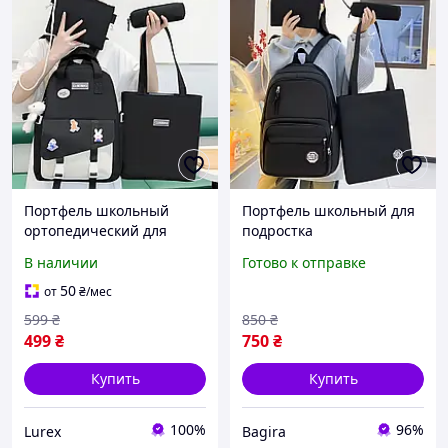
Портфель школьный
Портфель школьный для
ортопедический для
подростка
подростка набор 4в1
ортопедический черный
В наличии
Готово к отправке
плотный рюкзак
4в1 набор плотный
подростковый черный 1-
рюкзак подростковый 1-
50
от
₴
/мес
11 класс
11 класс
599
₴
850
₴
499
₴
750
₴
Купить
Купить
100%
96%
Lurex
Bagira