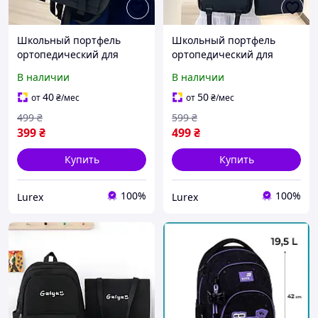
Школьный портфель
Школьный портфель
ортопедический для
ортопедический для
подростка черный
подростка 4в1 набор
В наличии
В наличии
рюкзак подростковый
вместительный рюкзак
молодежный для
подростковый черный 1-
40
50
от
₴
/мес
от
₴
/мес
ноутбука
11 класс
499
₴
599
₴
399
₴
499
₴
Купить
Купить
100%
100%
Lurex
Lurex