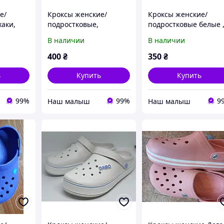
е/
Кроксы женские/
Кроксы женские/
хаки,
подростковые,
подростковые белые 
- 41
бирюзовые с
Dago (Даго),36-41
В наличии
В наличии
орнаментом, Dago
размер.
(Даго),36-41 размеры.
400
₴
350
₴
ь
Купить
Купить
99%
99%
9
‏Наш малыш
‏Наш малыш