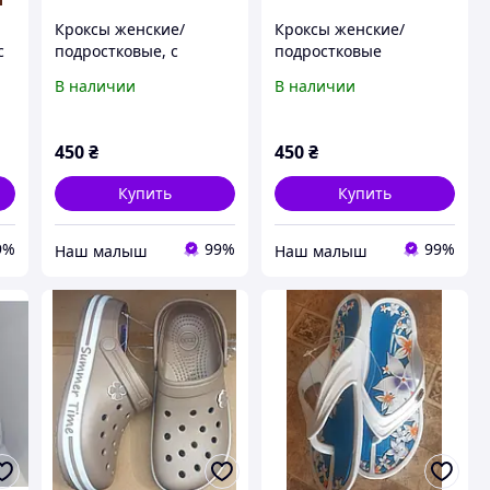
Кроксы женские/
Кроксы женские/
с
подростковые, с
подростковые
36
орнаментом, розовые,
салатовые , Dago
В наличии
В наличии
Dago (Даго),36-41
(Даго),41 размер.
размеры.
450
₴
450
₴
Купить
Купить
9%
99%
99%
‏Наш малыш
‏Наш малыш