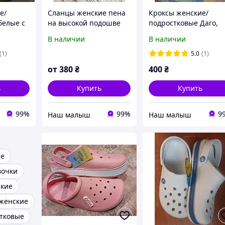
е/
Сланцы женские пена
Кроксы женские/
белые с
на высокой подошве
подростковые Даго,
(Даго),
(платформе) , черные,
голубые, 36 - 40
В наличии
В наличии
37-41 размер.
размеры.
(1)
5.0
(1)
от
380
₴
400
₴
ь
Купить
Купить
99%
99%
9
‏Наш малыш
‏Наш малыш
ие
вочки
ские
женские
тковые