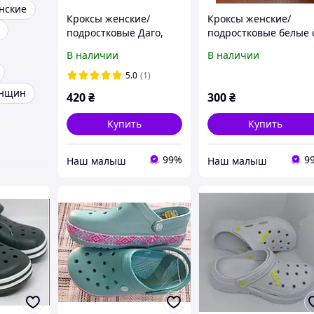
нские
Кроксы женские/
Кроксы женские/
подростковые Даго,
подростковые белые 
розовые, 37 - 41
голуьым, Dago (Даго),
В наличии
В наличии
размеры.
размеры.
5.0
(1)
енщин
420
₴
300
₴
Купить
Купить
99%
9
‏Наш малыш
‏Наш малыш