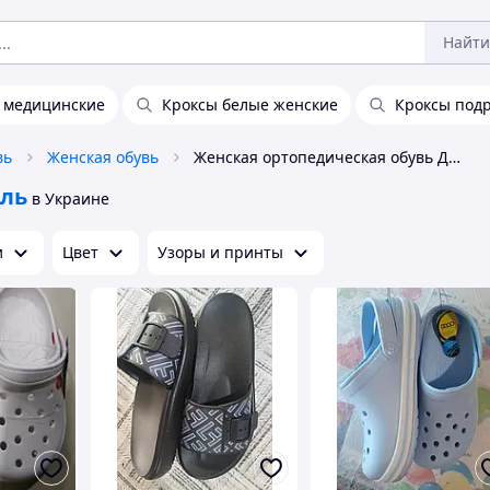
Найти
 медицинские
Кроксы белые женские
Кроксы под
вь
Женская обувь
Женская ортопедическая обувь Даго Стиль
иль
в Украине
и
Цвет
Узоры и принты