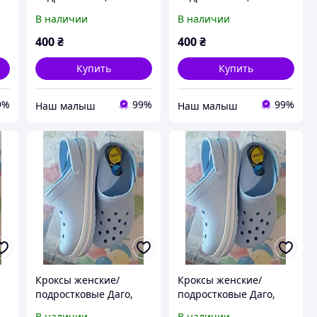
фиолетовые с
орнаментом, Dago
В наличии
В наличии
орнаментом, Dago
(Даго),36-41 размеры.
(Даго),36-41 размеры.
400
₴
400
₴
Купить
Купить
9%
99%
99%
‏Наш малыш
‏Наш малыш
Кроксы женские/
Кроксы женские/
подростковые Даго,
подростковые Даго,
голубые, 36 - 40
голубые, 36 - 40
В наличии
В наличии