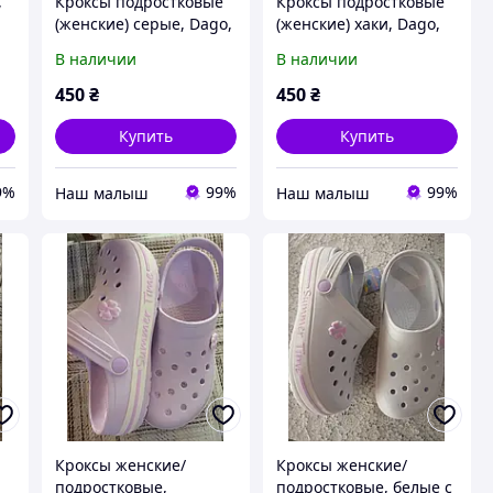
,
Кроксы подростковые
Кроксы подростковые
(женские) серые, Dago,
(женские) хаки, Dago,
(Даго),37-41 размеры.
(Даго),37-41 размеры.
В наличии
В наличии
450
₴
450
₴
Купить
Купить
9%
99%
99%
‏Наш малыш
‏Наш малыш
Кроксы женские/
Кроксы женские/
подростковые,
подростковые, белые с