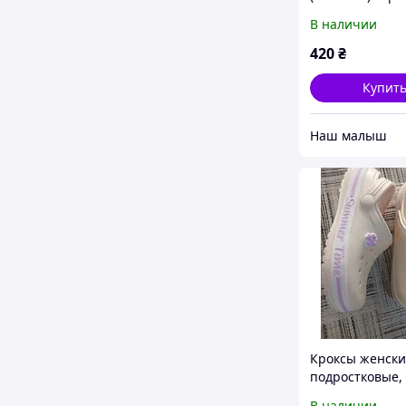
(Даго),36-41 р
В наличии
420
₴
Купит
‏Наш малыш
Кроксы женски
подростковые,
кремовые с
В наличии