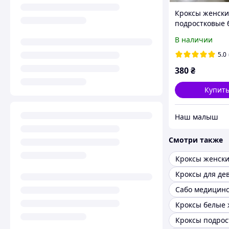
Кроксы женски
подростковые 
красным, Dago 
В наличии
41 размеры.
5.0
380
₴
Купит
‏Наш малыш
Смотри также
Кроксы женск
Кроксы для де
Сабо медицин
Кроксы белые 
Кроксы подрос