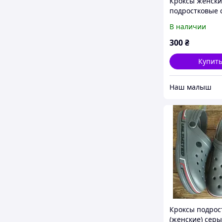
Кроксы женски
подростковые 
Dago, (Даго),36
В наличии
размеры.
300
₴
Купит
‏Наш малыш
Кроксы подрос
(женские) серы