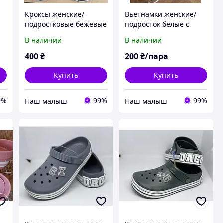
Кроксы женские/
Вьетнамки женские/
,
подростковые бежевые
подросток белые с
, Dago (Даго),36-41
голубым, размеры
В наличии
В наличии
размер.
36,37..
400
₴
200
₴/пара
Купить
Купить
9%
99%
99%
‏Наш малыш
‏Наш малыш