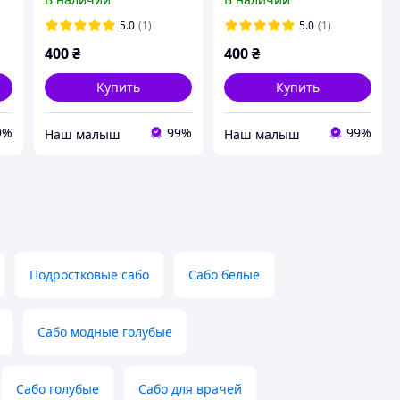
размеры. 38
размеры. 39
5.0
(1)
5.0
(1)
400
₴
400
₴
Купить
Купить
9%
99%
99%
‏Наш малыш
‏Наш малыш
Подростковые сабо
Сабо белые
Сабо модные голубые
Сабо голубые
Сабо для врачей