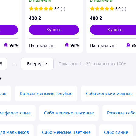
ago
размеры. 36
размеры. 37
азмеры.
5.0
(1)
5.0
(1)
400
₴
400
₴
ь
Купить
Купить
99%
99%
9
‏Наш малыш
‏Наш малыш
3
...
Вперед
Показано 1 - 29 товаров из 100+
е
ров
Кроксы женские голубые
Сабо женские модные
ие фиолетовые
Сабо женские пляжные
Розовые сабо
для мальчиков
Сабо женские цветные
Сабо синие