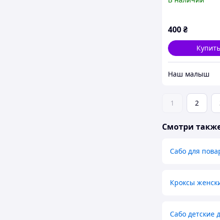
орнаментом, D
(Даго),36-41 р
400
₴
Купит
‏Наш малыш
1
2
Смотри такж
Сабо для пова
Кроксы женск
Сабо детские 