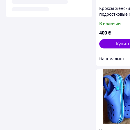
Кроксы женски
подростковые 
Dago (Даго), 36 
В наличии
размеры.
400
₴
Купит
‏Наш малыш