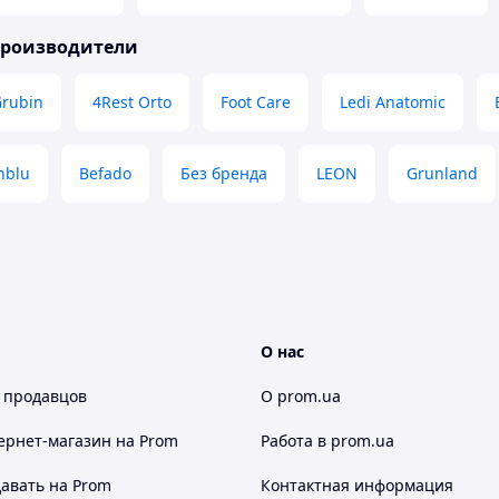
производители
rubin
4Rest Orto
Foot Care
Ledi Anatomic
nblu
Befado
Без бренда
LEON
Grunland
О нас
 продавцов
О prom.ua
ернет-магазин
на Prom
Работа в prom.ua
авать на Prom
Контактная информация