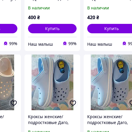
азмеры.
голубые, 36 - 41
Dago, (Даго), 37-41
В наличии
В наличии
размеры.
размер.
400
₴
420
₴
ь
Купить
Купить
99%
99%
9
‏Наш малыш
‏Наш малыш
е/
Кроксы женские/
Кроксы женские/
подростковые Даго,
подростковые Даго,
голубые, 36 - 40
голубые, 36 - 40
В наличии
В наличии