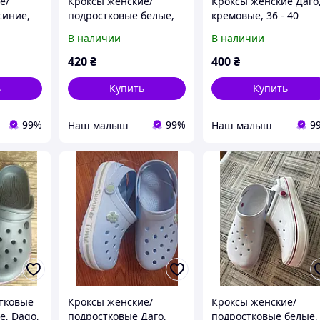
е/
Кроксы женские/
Кроксы женские Даго
синие,
подростковые белые,
кремовые, 36 - 40
-40
Dago, (Даго), 37-41
размеры.
В наличии
В наличии
размер.
420
₴
400
₴
ь
Купить
Купить
99%
99%
9
‏Наш малыш
‏Наш малыш
тковые
Кроксы женские/
Кроксы женские/
е, Dago,
подростковые Даго,
подростковые белые,