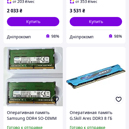
203
353
от
₴
/мес
от
₴
/мес
2 033
₴
3 531
₴
Купить
Купить
98%
98%
Дніпрокомп
Дніпрокомп
Оперативная память
Оперативная память
Samsung DDR4 SO-DIMM
G.Skill Ares DDR3 8 ГБ
4ГБ 2133МГц 1.2В 2шт для
2400 МГц CL11 синий 2
Готово к отправке
Готово к отправке