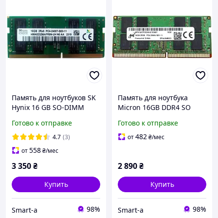
Память для ноутбуков SK
Память для ноутбука
Hynix 16 GB SO-DIMM
Micron 16GB DDR4 SO
DDR4 2400 MHz
DIMM 2Rx8 PC4-2666
Готово к отправке
Готово к отправке
(HMA82GS6AFR8N-UH)
(MTA16ATF2G64HZ-2G6E1)
Гарантія 12 міс.
482
4.7
(3)
от
₴
/мес
558
от
₴
/мес
3 350
₴
2 890
₴
Купить
Купить
98%
98%
Smart-a
Smart-a