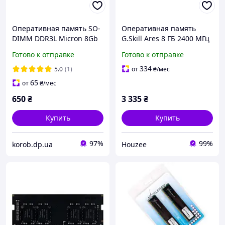
Оперативная память SO-
Оперативная память
DIMM DDR3L Micron 8Gb
G.Skill Ares 8 ГБ 2400 МГц
1600Mhz "Б/У"
DDR3 для ПК высокая
Готово к отправке
Готово к отправке
производительность
стабильная работа
334
5.0
(1)
от
₴
/мес
65
от
₴
/мес
650
₴
3 335
₴
Купить
Купить
97%
99%
korob.dp.ua
Houzee