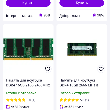
Купить
Купить
95%
98%
Інтернет магазин
Дніпрокомп
Пам'ять для ноутбука
Пам'ять для ноутбука
DDR4 16GB 2100-2400MHz
DDR4 16GB 2666 MHz в
в ассорт. б/в
асортименті б/в
Готово к отправке
Готово к отправке
5.0
(1)
5.0
(1)
310
321
от
₴
/мес
от
₴
/мес