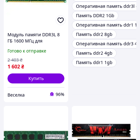
Оперативная память ddr3l 4
Память DDR2 1Gb
Оперативная память ddr1 1
Память ddr2 8gb
Модуль памяти DDR3L 8
ГБ 1600 МГц для
Оперативная память ddr3 4
компьютера и ноутбука
Готово к отправке
Память ddr2 4gb
высокая
производительность для
2 403
₴
Память ddr1 1gb
игр и работы FLAME
1 602
₴
Купить
96%
Веселка