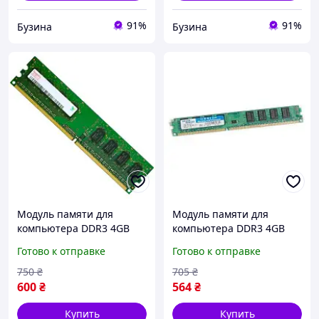
91%
91%
Бузина
Бузина
Модуль памяти для
Модуль памяти для
компьютера DDR3 4GB
компьютера DDR3 4GB
1600 MHz Hynix
1600 MHz Golden Memory
Готово к отправке
Готово к отправке
HMT451U6BFR8C-PB
GM16N11/4 buzyna
buzyna
750
₴
705
₴
600
₴
564
₴
Купить
Купить