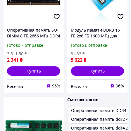
Оперативная память SO-
Модуль памяти DDR3 16
DIMM 8 ГБ 2666 МГц DDR4
ГБ 2x8 ГБ 1600 МГц для
для ноутбуков и ПК
компьютера высокая
Готово к отправке
Готово к отправке
высокая
производительность для
производительность
игр и работы FLAME
3 511
.50
₴
8 433
₴
низкое
2 341
₴
5 622
₴
энергопотребление
FLAME
Купить
Купить
96%
96%
Веселка
Веселка
Смотри также
Оперативная память DDR4
Оперативная память ddr2 4
Оперативная память ddr4 дл