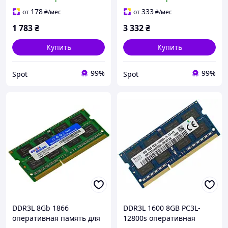
ноутбука новая
шт комплект для ПК
178
333
от
₴
/мес
от
₴
/мес
1 783
₴
3 332
₴
Купить
Купить
99%
99%
Spot
Spot
DDR3L 8Gb 1866
DDR3L 1600 8GB PC3L-
оперативная память для
12800s оперативная