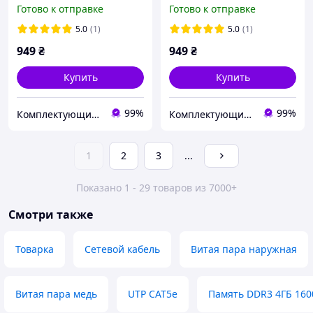
ноутбука SODIMM 1.35V
память для ноутбука
Готово к отправке
Готово к отправке
PC3L-14900s Golden
SODIMM SK hynix
Memory GM18LS13/8
HMT41GS6BFR8A-PB
5.0
(1)
5.0
(1)
949
₴
949
₴
Купить
Купить
99%
99%
Комплектующие для компьютерной техники 2400
Комплектующие для компьютерной техники 2400
1
2
3
...
Показано 1 - 29 товаров из 7000+
Смотри также
Товарка
Сетевой кабель
Витая пара наружная
Витая пара медь
UTP CAT5e
Память DDR3 4ГБ 160