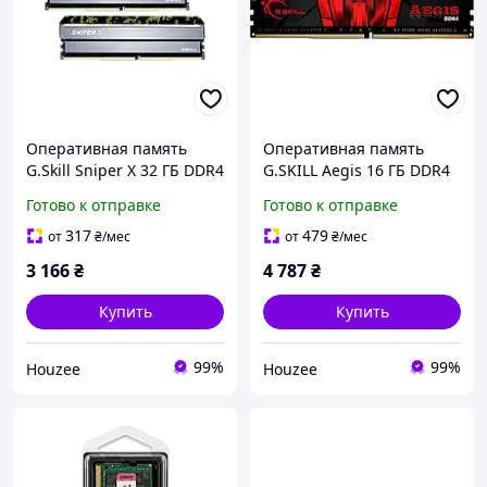
Оперативная память
Оперативная память
G.Skill Sniper X 32 ГБ DDR4
G.SKILL Aegis 16 ГБ DDR4
3600 МГц для игрового ПК
3200 МГц для настольного
Готово к отправке
Готово к отправке
двухканальный комплект
ПК высокая
производительность
317
479
от
₴
/мес
от
₴
/мес
3 166
₴
4 787
₴
Купить
Купить
99%
99%
Houzee
Houzee