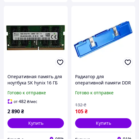
Оперативная память для
Радиатор для
ноутбука SK hynix 16 ГБ
оперативной памяти DDR
DDR4 SO-DIMM 2666 МГц
DDR2 DDR3 DDR4 buzyna
Готово к отправке
Готово к отправке
PC4-21300
HMA82GS6CJR8N-VK
482
от
₴
/мес
132
₴
2 890
₴
105
₴
Купить
Купить
98%
91%