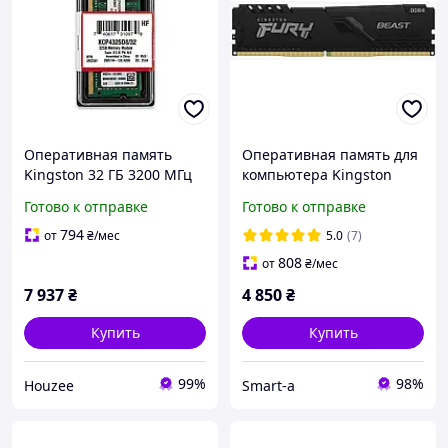
Оперативная память
Оперативная память для
Kingston 32 ГБ 3200 МГц
компьютера Kingston
DDR4 SO-DIMM для
Fury 16Gb DDR4 3200 MHz
Готово к отправке
Готово к отправке
ноутбуков и мини-ПК
Beast Black,
повышения
KF432C16BB/16
794
от
₴
/мес
5.0
(7)
производительности
808
от
₴
/мес
7 937
₴
4 850
₴
Купить
Купить
99%
98%
Houzee
Smart-a