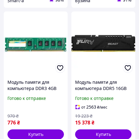
Smart-a
Бузина
Модуль памяти для
Модуль памяти для
компьютера DDR3 4GB
компьютера DDR5 16GB
1600 MHz Silicon Power
5600 MHz Beast Black
Готово к отправке
Готово к отправке
SP004GBLTU160N02
Kingston Fury ex.HyperX
buzyna
KF556C40BB-16 buzyna
2563
от
₴
/мес
970
₴
19 223
₴
776
₴
15 378
₴
Купить
Купить