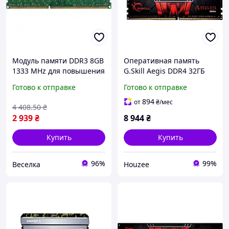
Модуль памяти DDR3 8GB
Оперативная память
1333 MHz для повышения
G.Skill Aegis DDR4 32ГБ
производительности
3200МТ/с для игровых и
Готово к отправке
Готово к отправке
компьютера и работы с
настольных компьютеров
играми и приложениями
894
от
₴
/мес
4 408
.50
₴
FLAME
2 939
₴
8 944
₴
Купить
Купить
96%
99%
Веселка
Houzee