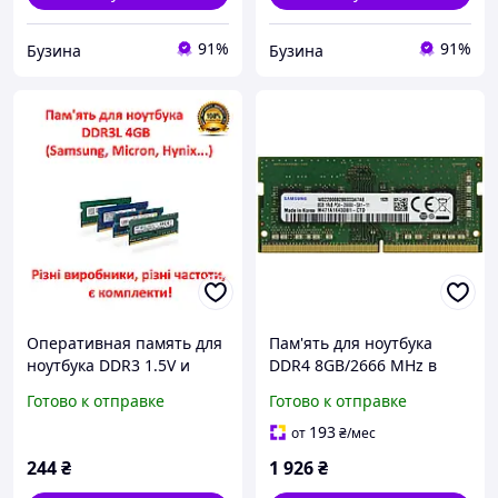
91%
91%
Бузина
Бузина
Оперативная память для
Пам'ять для ноутбука
ноутбука DDR3 1.5V и
DDR4 8GB/2666 MHz в
DDR3L 4GB 1.35V
ассорт. б/в
Готово к отправке
Готово к отправке
(Kingston, Samsung,
Micron, Hynix, Elpida )
193
от
₴
/мес
244
₴
1 926
₴