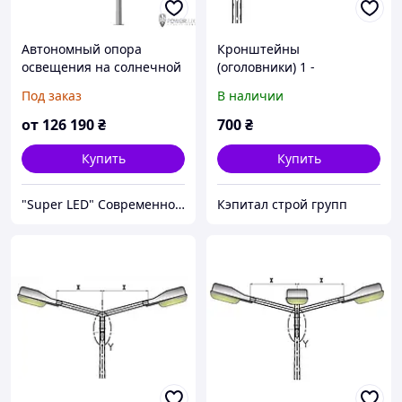
Автономный опора
Кронштейны
освещения на солнечной
(оголовники) 1 -
панели DRIVE 2х50W 7м
рожковый сварной для
Под заказ
В наличии
опор уличного
освещения 1,0 м
от
126 190
₴
700
₴
Купить
Купить
"Super LED" Современное Освещение, Уличные Гирлянды
Кэпитал строй групп