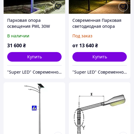
Парковая опора
Современная Парковая
освещения PWL 30W
светодиодная опора
GREENPARK-002C1 3.5м
освещения Sofia
В наличии
Под заказ
31 600
₴
от
13 640
₴
Купить
Купить
"Super LED" Современное Освещение, Уличные Гирлянды
"Super LED" Современное Освещение, Уличные Гирлянды