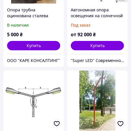
Опора трубна
Автономная опора
оцинкована сталева
освещения на солнечной
панели 50W 7м
В наличии
Под заказ
5 000
₴
от
92 000
₴
Купить
Купить
ООО "КАРЕ КОНСАЛТИНГ"
"Super LED" Современное Освещение, Уличные Гирлянды