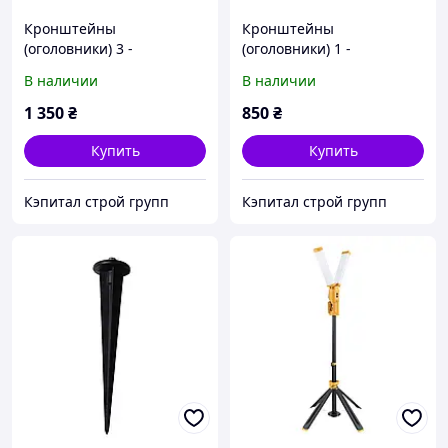
Кронштейны
Кронштейны
(оголовники) 3 -
(оголовники) 1 -
рожковый сварной для
рожковый сварной для
В наличии
В наличии
опор уличного
опор уличного
освещения 1,5 м
освещения 2,0 м.
1 350
₴
850
₴
Купить
Купить
Кэпитал строй групп
Кэпитал строй групп