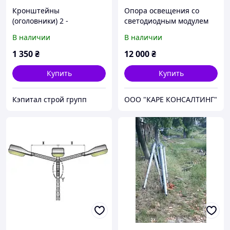
Кронштейны
Опора освещения со
(оголовники) 2 -
светодиодным модулем
рожковый сварной для
В наличии
В наличии
опор уличного
освещения 2,0 м
1 350
₴
12 000
₴
Купить
Купить
Кэпитал строй групп
ООО "КАРЕ КОНСАЛТИНГ"