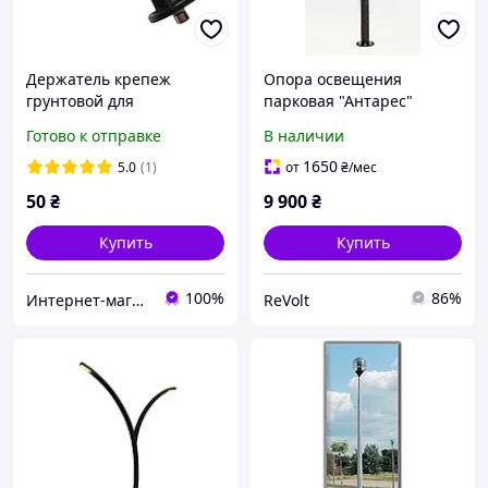
Держатель крепеж
Опора освещения
грунтовой для
парковая "Антарес"
прожекторов и
Готово к отправке
В наличии
светильников Код.59258
1650
5.0
(1)
от
₴
/мес
50
₴
9 900
₴
Купить
Купить
100%
86%
Интернет-магазин "Ledmyr"
ReVolt