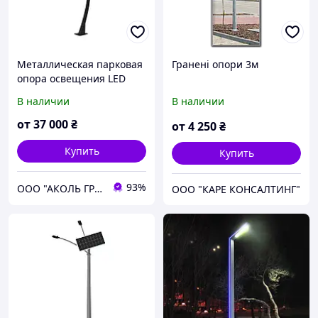
Металлическая парковая
Граненi опори 3м
опора освещения LED
"Веллингтон" 3 м 60 ВТ
В наличии
В наличии
от
37 000
₴
от
4 250
₴
Купить
Купить
93%
ООО "АКОЛЬ ГРУП"
ООО "КАРЕ КОНСАЛТИНГ"