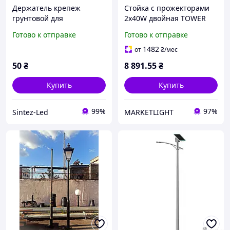
Держатель крепеж
Стойка c прожекторами
грунтовой для
2х40W двойная TOWER
прожекторов и
Horoz Electric c
Готово к отправке
Готово к отправке
светильников Код.59258
розеткой+выключатель
IP54
1482
от
₴
/мес
50
₴
8 891
.55
₴
Купить
Купить
99%
97%
Sintez-Led
MARKETLIGHT