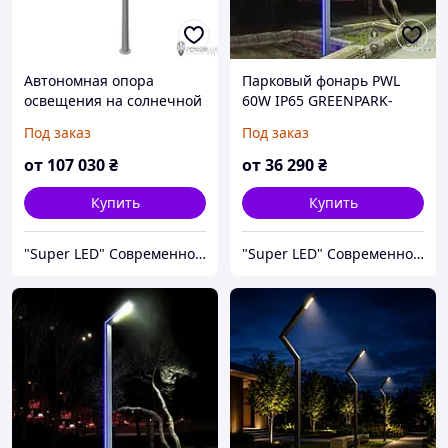
Автономная опора
Парковый фонарь PWL
освещения на солнечной
60W IP65 GREENPARK-
панели 2x50W 7м
002A1 5м
Под заказ
Под заказ
от
107 030
₴
от
36 290
₴
Купить
Купить
"Super LED" Современное Освещение, Уличные Гирлянды
"Super LED" Современное Освещение, Уличные Гирлянды