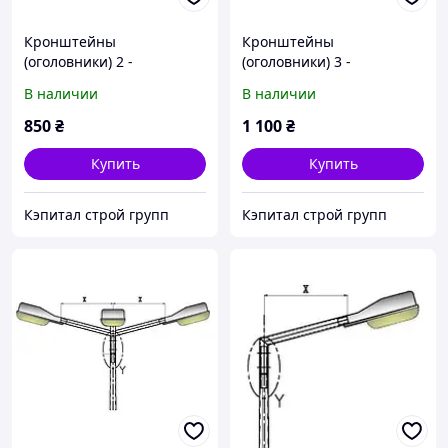
Кронштейны
Кронштейны
(оголовники) 2 -
(оголовники) 3 -
рожковый сварной для
рожковый сварной для
В наличии
В наличии
опор уличного
опор уличного
освещения 1,0 м
освещения 1,0 м
850
₴
1 100
₴
Купить
Купить
Кэпитал строй групп
Кэпитал строй групп