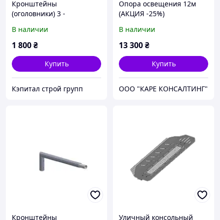
Кронштейны
Опора освещения 12м
(оголовники) 3 -
(АКЦИЯ -25%)
рожковый сварной для
В наличии
В наличии
опор уличного
освещения 2,0м.
1 800
₴
13 300
₴
Купить
Купить
Кэпитал строй групп
ООО "КАРЕ КОНСАЛТИНГ"
Кронштейны
Уличный консольный