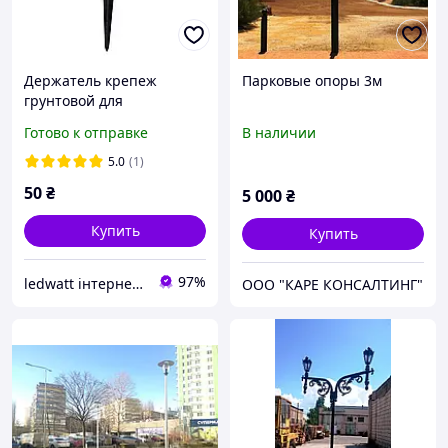
Держатель крепеж
Парковые опоры 3м
грунтовой для
прожекторов и
Готово к отправке
В наличии
светильников Код.59258
5.0
(1)
50
₴
5 000
₴
Купить
Купить
97%
ledwatt інтернет-магазин світлодіодного освітлення
ООО "КАРЕ КОНСАЛТИНГ"