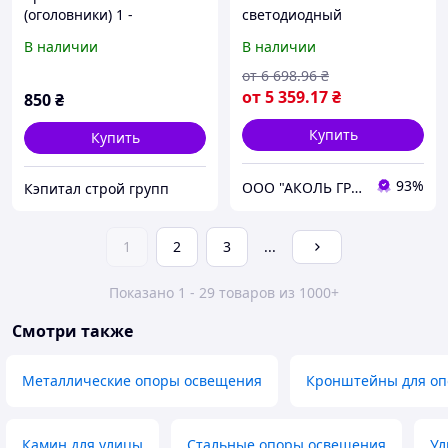
(оголовники) 1 -
светодиодный
рожковый сварной для
светильник W-60
В наличии
В наличии
опор уличного
освещения 1,0 м.
от
6 698
.96
₴
от
5 359
.17
₴
850
₴
Купить
Купить
93%
ООО "АКОЛЬ ГРУП"
Кэпитал строй групп
1
2
3
...
Показано 1 - 29 товаров из 1000+
Смотри также
Металлические опоры освещения
Кронштейны для оп
Камин для улицы
Стальные опоры освещения
Ул