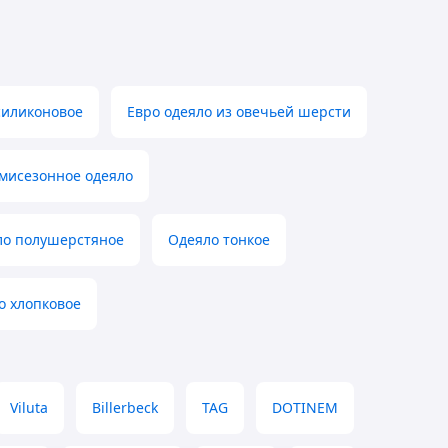
силиконовое
Евро одеяло из овечьей шерсти
мисезонное одеяло
ло полушерстяное
Одеяло тонкое
о хлопковое
Viluta
Billerbeck
TAG
DOTINEM