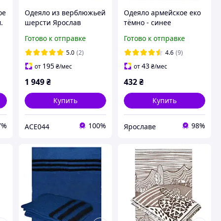
ое
Одеяло из верблюжьей
Одеяло армейское еко
.
шерсти Ярослав
тёмно - синее
140х205
полушерстяное
Готово к отправке
Готово к отправке
140х205 см. от
производителя
5.0
(2)
4.6
(9)
Ярослав Украина
195
43
от
₴
/мес
от
₴
/мес
1 949
₴
432
₴
Купить
Купить
7%
100%
98%
ACE044
Ярославе