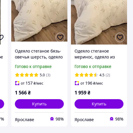
Одеяло стеганое бязь-
Одеяло стеганое
ое
овечья шерсть, одеяло
меринос, одеяло из
шерстяное стёганое
шерсти мериноса
Готово к отправке
Готово к отправке
170х205 от
зимнее 140х205 от
производителя
производитея Ярослав
5.0
(3)
4.5
(2)
Ярослав
Украина
157
196
от
₴
/мес
от
₴
/мес
1 566
₴
1 959
₴
Купить
Купить
7%
98%
98%
Ярославе
Ярославе