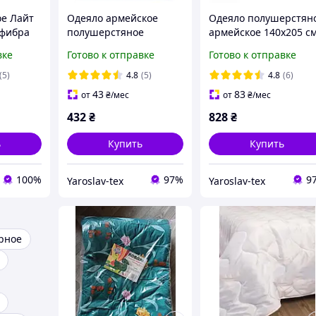
ое Лайт
Одеяло армейское
Одеяло полушерстян
офибра
полушерстяное
армейское 140х205 см
в
140х205 см. от
от производителя
вке
Готово к отправке
Готово к отправке
производителя
Ярослав
Ярослав Украина
(5)
4.8
(5)
4.8
(6)
43
83
от
₴
/мес
от
₴
/мес
432
₴
828
₴
ь
Купить
Купить
100%
97%
9
Yaroslav-tex
Yaroslav-tex
рное