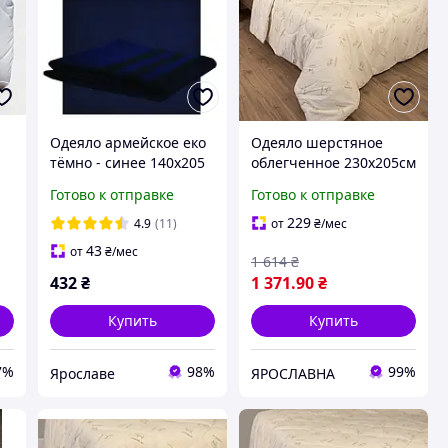
Одеяло армейское еко
Одеяло шерстяное
тёмно - синее 140х205
облегченное 230х205см
см. от производителя
(бязь) тм Ярослав
Готово к отправке
Готово к отправке
Ярослав Украина
229
4.9
(11)
от
₴
/мес
43
от
₴
/мес
1 614
₴
432
₴
1 371
.90
₴
Купить
Купить
7%
98%
99%
Ярославе
ЯРОСЛАВНА