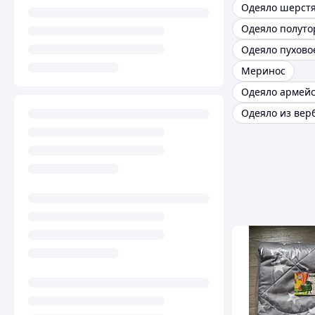
Одеяло шерст
Одеяло пухово
Меринос
Одеяло армейс