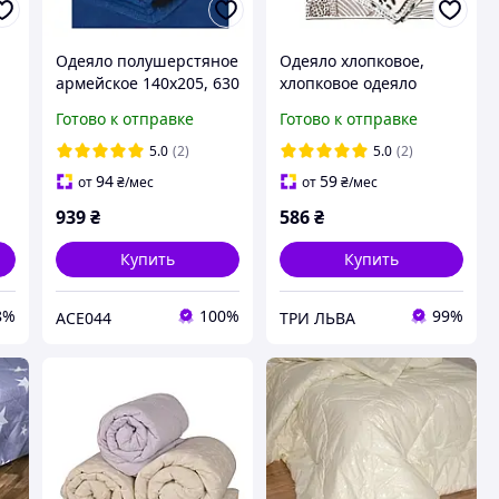
Одеяло полушерстяное
Одеяло хлопковое,
армейское 140х205, 630
хлопковое одеяло
г/м2 Ярослав
Ярослав
Готово к отправке
Готово к отправке
5.0
(2)
5.0
(2)
94
59
от
₴
/мес
от
₴
/мес
939
₴
586
₴
Купить
Купить
8%
100%
99%
ACE044
ТРИ ЛЬВА