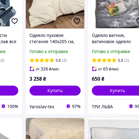
сти
Одеяло пуховое
Одеяло ватное,
лав все
стеганое 140х205 см,
ватиновое одеяло
пуховое одеяло зимнее
140х205 Ярослав
вке
Готово к отправке
Готово к отправке
тик/пух Ярослав
(3)
5.0
(2)
5.0
(2)
326
65
от
₴
/мес
от
₴
/мес
3 258
₴
650
₴
ь
Купить
Купить
100%
97%
9
Yaroslav-tex
ТРИ ЛЬВА