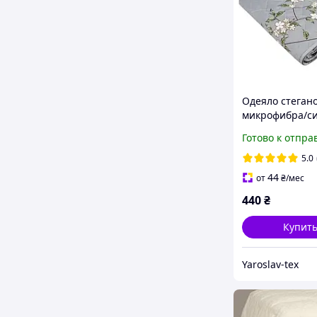
Одеяло стеган
микрофибра/с
Лайт Ярослав, 
Готово к отпра
одеяло
5.0
44
от
₴
/мес
440
₴
Купит
Yaroslav-tex