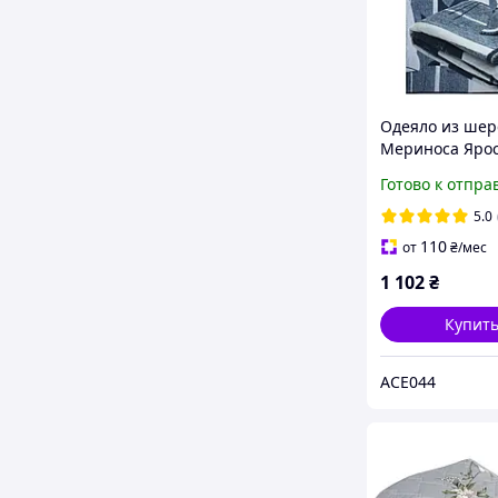
Одеяло из шер
Мериноса Ярос
размеры
Готово к отпра
5.0
110
от
₴
/мес
1 102
₴
Купит
ACE044