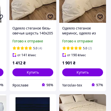
Одеяло стеганое бязь-
Одеяло стеганое
овечья шерсть 140х205
меринос, одеяло из
полутор, одеяло
шерсти мериноса
Готово к отправке
Готово к отправке
шерстяное стёганое от
зимнее 140х205 от
производителя
производителя
5.0
(4)
5.0
(2)
Ярослав
Ярослав Украина
141
190
от
₴
/мес
от
₴
/мес
1 412
₴
1 901
₴
Купить
Купить
9%
98%
97%
Ярославе
Yaroslav-tex