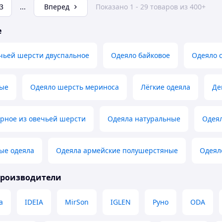
3
...
Вперед
Показано 1 - 29 товаров из 400+
е
чьей шерсти двуспальное
Одеяло байковое
Одеяло 
ные
Одеяло шерсть мериноса
Лёгкие одеяла
Де
орное из овечьей шерсти
Одеяла натуральные
Одея
ые одеяла
Одеяла армейские полушерстяные
Одеял
производители
a
IDEIA
MirSon
IGLEN
Руно
ODA