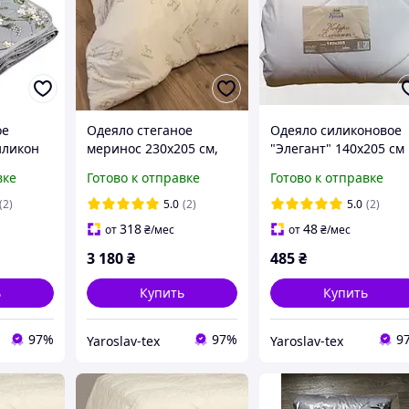
ое
Одеяло стеганое
Одеяло силиконовое
иликон
меринос 230х205 см,
"Элегант" 140х205 см
стеганое
одеяло из шерсти
Ярослав
вке
Готово к отправке
Готово к отправке
мериноса зимнее
Ярослав
(2)
5.0
(2)
5.0
(2)
318
48
от
₴
/мес
от
₴
/мес
3 180
₴
485
₴
ь
Купить
Купить
97%
97%
9
Yaroslav-tex
Yaroslav-tex