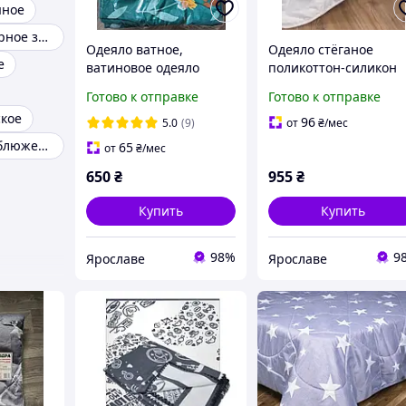
яное
Одеяло полуторное зимнее
Одеяло ватное,
Одеяло стёганое
е
ватиновое одеяло
поликоттон-силикон
140х205 от
my dream 230х205 от
Готово к отправке
Готово к отправке
производителя
производителя
кое
Ярослав Украина
Ярослав Украина
96
5.0
(9)
от
₴
/мес
Одеяло из верблюжей шерсти
65
от
₴
/мес
650
₴
955
₴
Купить
Купить
98%
9
Ярославе
Ярославе