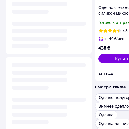
Одеяло стеган
силикон микр
Ярослав, цвет 
Готово к отпра
ассортименте
4.6
44
от
₴
/мес
438
₴
Купит
ACE044
Смотри также
Одеяло полуто
Зимнее одеяло
Одеяла
Одеяла летние