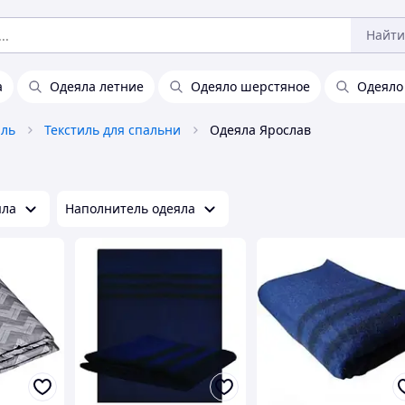
Найти
а
Одеяла летние
Одеяло шерстяное
Одеяло
иль
Текстиль для спальни
Одеяла Ярослав
яла
Наполнитель одеяла