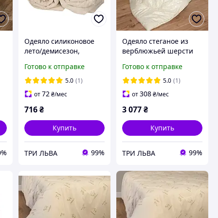
Одеяло силиконовое
Одеяло стеганое из
лето/демисезон,
верблюжьей шерсти
силиконовое одеяло
170х205 см Ярослав
Готово к отправке
Готово к отправке
5.0
(1)
5.0
(1)
72
308
от
₴
/мес
от
₴
/мес
716
₴
3 077
₴
Купить
Купить
0%
99%
99%
ТРИ ЛЬВА
ТРИ ЛЬВА