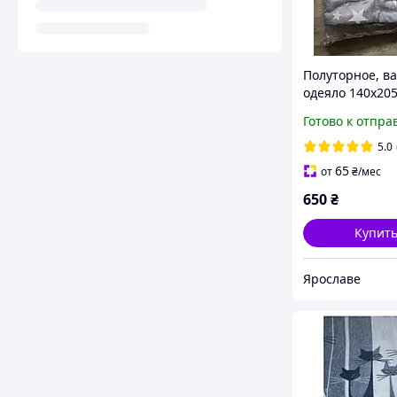
Полуторное, в
одеяло 140х205
производителя
Готово к отпра
Ярослав Украи
5.0
65
от
₴
/мес
650
₴
Купит
Ярославе