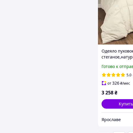
Одеяло пухово
стеганое,нату
пуховое одеял
Готово к отпра
140х205 от
производителя
5.0
Ярослав Украи
326
от
₴
/мес
3 258
₴
Купит
Ярославе