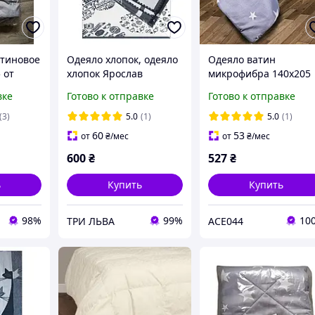
атиновое
Одеяло хлопок, одеяло
Одеяло ватин
 от
хлопок Ярослав
микрофибра 140х205
Ярослав, цвет в
вке
Готово к отправке
Готово к отправке
на
ассортименте
(3)
5.0
(1)
5.0
(1)
60
53
от
₴
/мес
от
₴
/мес
600
₴
527
₴
ь
Купить
Купить
98%
99%
10
ТРИ ЛЬВА
ACE044