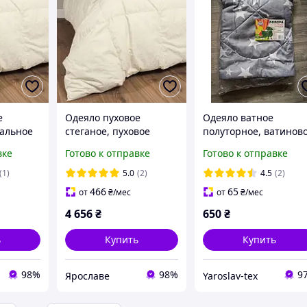
е
Одеяло пуховое
Одеяло ватное
ральное
стеганое, пуховое
полуторное, ватинов
о зимнее
одеяло зимнее 220х205
одеяло 140х205 от
вке
Готово к отправке
Готово к отправке
от производителя
производителя
Ярослав
Ярослав Украина
(1)
5.0
(2)
4.5
(2)
на
466
65
от
₴
/мес
от
₴
/мес
4 656
₴
650
₴
ь
Купить
Купить
98%
98%
9
Ярославе
Yaroslav-tex