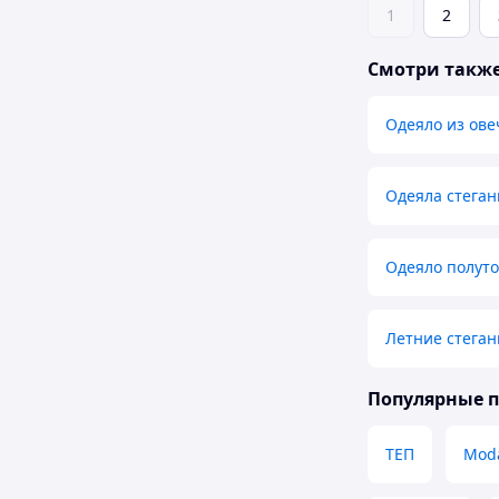
1
2
Смотри такж
Одеяло из ове
Одеяла стега
Одеяло полут
Летние стеган
Популярные 
ТЕП
Mod