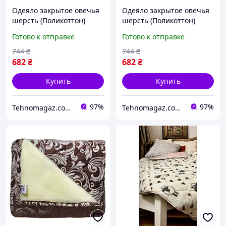
Одеяло закрытое овечья
Одеяло закрытое овечья
шерсть (Поликоттон)
шерсть (Поликоттон)
Двуспальное 180х210
Двуспальное 180х210
Готово к отправке
Готово к отправке
51028 fresh
51029
744
₴
744
₴
682
₴
682
₴
Купить
Купить
97%
97%
Tehnomagaz.com.ua - это передовой интернет-магазин, специализирующийся на продаже техники
Tehnomagaz.com.ua - это передовой интернет-магазин, специализирующийся на продаже техники