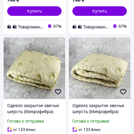
Купить
Купить
97%
97%
🛍️ 🛍️ Товаромания 🛍️ 🛍️
🛍️ 🛍️ Товаромания 🛍️ 🛍️
Одеяло закрытое овечья
Одеяло закрытое овечья
шерсть (Микрофибра)
шерсть (Микрофибра)
PURE WOOL Двуспальное
PURE WOOL Двуспальное
Готово к отправке
Готово к отправке
175х210 55083 pelican
175х210 55084 pelican
133
133
от
₴
/мес
от
₴
/мес