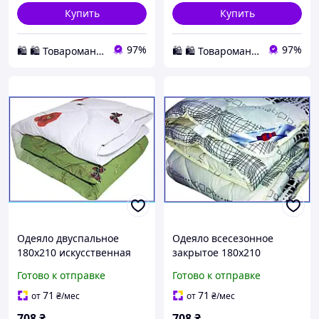
Купить
Купить
97%
97%
🛍️ 🛍️ Товаромания 🛍️ 🛍️
🛍️ 🛍️ Товаромания 🛍️ 🛍️
Одеяло двуспальное
Одеяло всесезонное
180х210 искусственная
закрытое 180х210
овечья шерсть
искусственная овечья
Готово к отправке
Готово к отправке
поликоттон всесезонное
шерсть поликоттон
теплое легкое Украина
двуспальное легкое
71
71
от
₴
/мес
от
₴
/мес
одеяло
дышащее
708
₴
708
₴