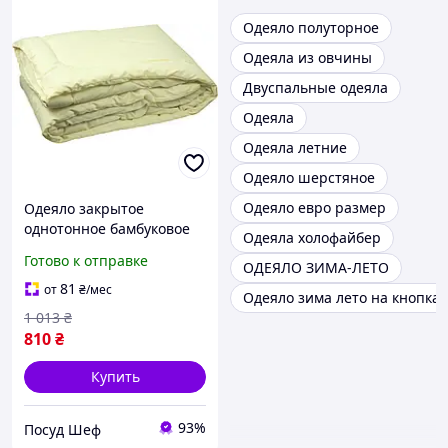
Одеяло полуторное
Одеяла из овчины
Двуспальные одеяла
Одеяла
Одеяла летние
Одеяло шерстяное
Одеяло евро размер
Одеяло закрытое
однотонное бамбуковое
Одеяла холофайбер
волокно (Микрофибра)
Готово к отправке
ОДЕЯЛО ЗИМА-ЛЕТО
Двуспальное Евро
200х220 34814 ID 1526083
81
от
₴
/мес
Одеяло зима лето на кнопках
1 013
₴
810
₴
Купить
93%
Посуд Шеф