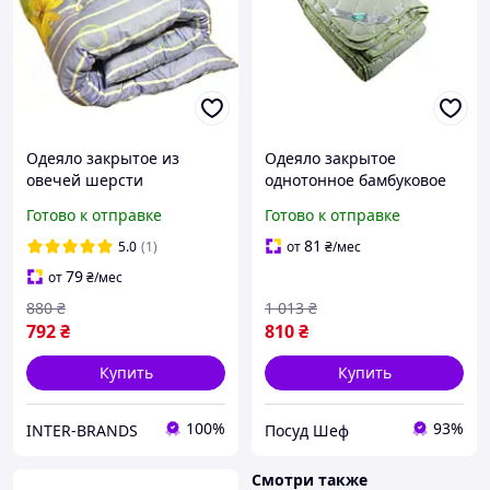
Одеяло закрытое из
Одеяло закрытое
овечей шерсти
однотонное бамбуковое
Двухспальное Евро
волокно (Микрофибра)
Готово к отправке
Готово к отправке
Поликоттон T-51103
Двуспальное Евро
200х220 55038 ID 3094583
81
5.0
(1)
от
₴
/мес
79
от
₴
/мес
880
₴
1 013
₴
792
₴
810
₴
Купить
Купить
100%
93%
INTER-BRANDS
Посуд Шеф
Смотри также