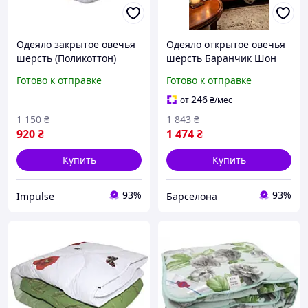
Одеяло закрытое овечья
Одеяло открытое овечья
шерсть (Поликоттон)
шерсть Баранчик Шон
Двуспальное 180х210
(Микрофибра)
Готово к отправке
Готово к отправке
1011 impulse
Двуспальное 175х210
55239 barca
246
от
₴
/мес
1 150
₴
1 843
₴
920
₴
1 474
₴
Купить
Купить
93%
93%
Impulse
Барселона