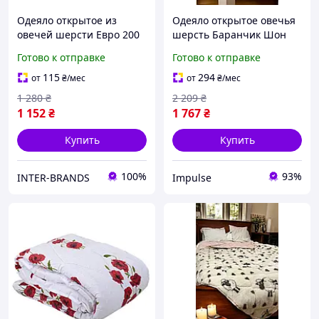
Одеяло открытое из
Одеяло открытое овечья
овечей шерсти Евро 200
шерсть Баранчик Шон
х 220 см Поликоттон
(Микрофибра)
Готово к отправке
Готово к отправке
Двуспальное 175х210
55239 impulse
115
294
от
₴
/мес
от
₴
/мес
1 280
₴
2 209
₴
1 152
₴
1 767
₴
Купить
Купить
100%
93%
INTER-BRANDS
Impulse