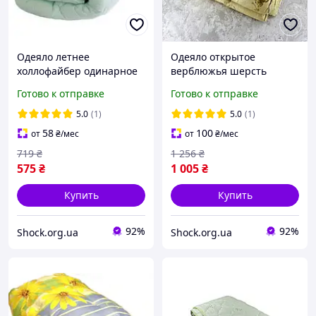
Одеяло летнее
Одеяло открытое
холлофайбер одинарное
верблюжья шерсть
однотонное с узором
(Микрофибра)
Готово к отправке
Готово к отправке
(Микрофибра)
Полуторное 145х210
Полуторное 150х210
55052 3903520
5.0
(1)
5.0
(1)
54841
58
100
от
₴
/мес
от
₴
/мес
719
₴
1 256
₴
575
₴
1 005
₴
Купить
Купить
92%
92%
Shock.org.ua
Shock.org.ua