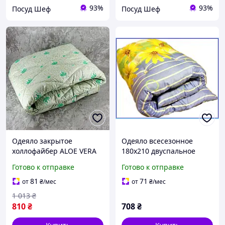
93%
93%
Посуд Шеф
Посуд Шеф
Одеяло закрытое
Одеяло всесезонное
холлофайбер ALOE VERA
180х210 двуспальное
(Микрофибра)
искусственная овечья
Готово к отправке
Готово к отправке
Двуспальное Евро
шерсть поликоттон
200х220 55075 ID 3903543
дышащее мягкое
81
71
от
₴
/мес
от
₴
/мес
Украина
1 013
₴
810
₴
708
₴