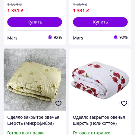
1 664
₴
1 664
₴
1 331
₴
1 331
₴
Купить
Купить
92%
92%
Mars
Mars
Одеяло закрытое овечья
Одеяло закрытое овечья
шерсть (Микрофибра)
шерсть (Поликоттон)
PURE WOOL Двуспальное
Двуспальное 180х210
Готово к отправке
Готово к отправке