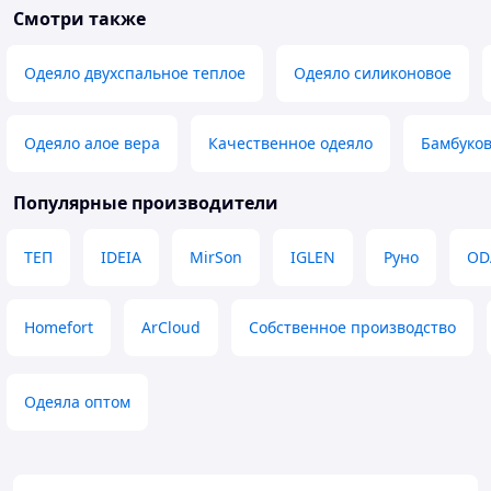
Смотри также
Одеяло двухспальное теплое
Одеяло силиконовое
Одеяло алое вера
Качественное одеяло
Бамбуков
Популярные производители
ТЕП
IDEIA
MirSon
IGLEN
Руно
OD
Homefort
ArCloud
Собственное производство
Одеяла оптом