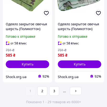
Одеяло закрытое овечья
Одеяло закрытое овечья
шерсть (Поликоттон)
шерсть (Поликоттон)
Полуторное 150х210
Полуторное 150х210
Готово к отправке
Готово к отправке
51106 ID 1504365
51109 ID 1504232
58
58
от
₴
/мес
от
₴
/мес
731
₴
731
₴
585
₴
585
₴
Купить
Купить
92%
92%
Shock.org.ua
Shock.org.ua
1
2
3
...
Показано 1 - 29 товаров из 6000+