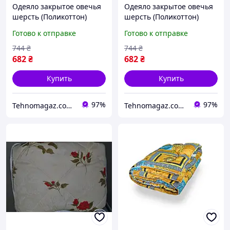
Одеяло закрытое овечья
Одеяло закрытое овечья
шерсть (Поликоттон)
шерсть (Поликоттон)
Двуспальное 180х210
Двуспальное 180х210
Готово к отправке
Готово к отправке
51021
51026 fresh
744
₴
744
₴
682
₴
682
₴
Купить
Купить
97%
97%
Tehnomagaz.com.ua - это передовой интернет-магазин, специализирующийся на продаже техники
Tehnomagaz.com.ua - это передовой интернет-магазин, специализирующийся на продаже техники