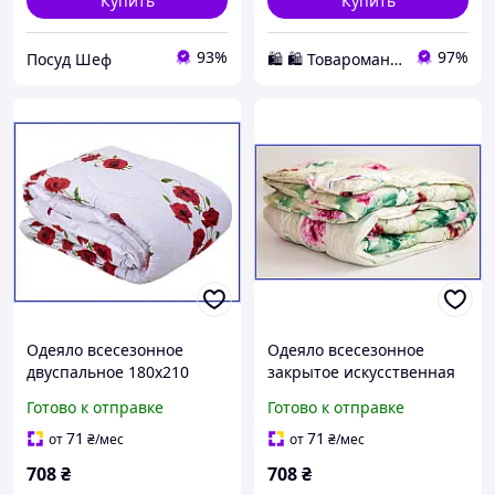
Купить
Купить
93%
97%
Посуд Шеф
🛍️ 🛍️ Товаромания 🛍️ 🛍️
Одеяло всесезонное
Одеяло всесезонное
двуспальное 180х210
закрытое искусственная
искусственная овечья
овечья шерсть
Готово к отправке
Готово к отправке
шерсть поликоттон
поликоттон 180х210 см
дышащее мягкое
легкое дышащее Украина
71
71
от
₴
/мес
от
₴
/мес
Украина
708
₴
708
₴