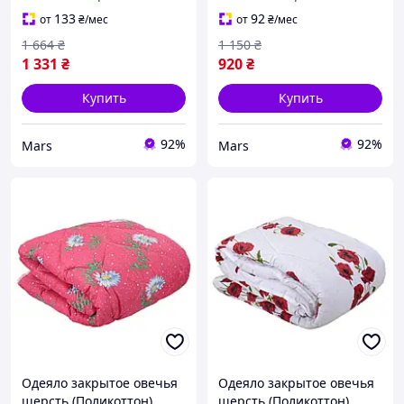
175х210 55087 pelican
1011 mars
133
92
от
₴
/мес
от
₴
/мес
1 664
₴
1 150
₴
1 331
₴
920
₴
Купить
Купить
92%
92%
Mars
Mars
Одеяло закрытое овечья
Одеяло закрытое овечья
шерсть (Поликоттон)
шерсть (Поликоттон)