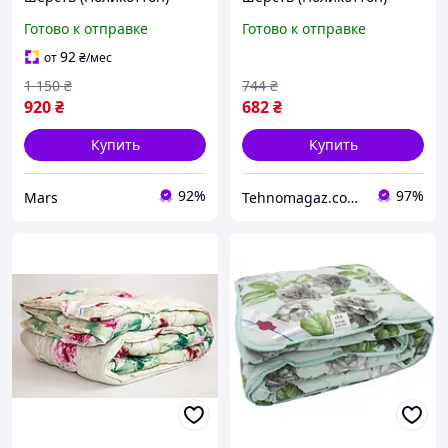
Двуспальное 180х210
Двуспальное 180х210
Готово к отправке
Готово к отправке
51020 mars
51020 fresh
92
от
₴
/мес
1 150
₴
744
₴
920
₴
682
₴
Купить
Купить
92%
97%
Mars
Tehnomagaz.com.ua - это передовой интернет-магазин, специализирующийся на продаже техники