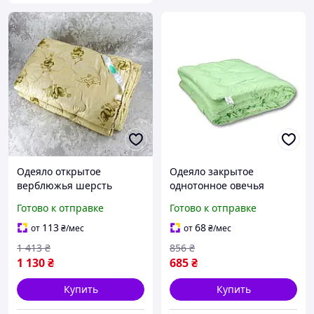
Одеяло открытое
Одеяло закрытое
верблюжья шерсть
однотонное овечья
(Микрофибра)
шерсть (Микрофибра)
Готово к отправке
Готово к отправке
Двуспальное Евро
Полуторное 150х210
200х220 55062 ID 3903530
54808 ID 1460265
113
68
от
₴
/мес
от
₴
/мес
1 413
₴
856
₴
1 130
₴
685
₴
Купить
Купить