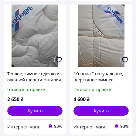
Теплое, зимнее одеяло из
"Корона " натуральное,
овечьей шерсти Наталия
шерстяное зимнее
140х205 Billerbeck
одеяло Billerbeck
Готово к отправке
Готово к отправке
полуторное.
2 650
₴
4 600
₴
Купить
Купить
93%
93%
Интернет-магазин Абрикос.com.ua
Интернет-магазин Абрикос.com.ua