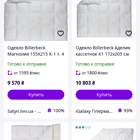
Одеяло Billerbeck
Одеяло Billerbeck Аделия
Магнолия 155Х215 К-1 т. 4
кассетное К1 172х205 см
0590-21/02
Готово к отправке
Готово к отправке
1595
1800
от
₴
/мес
от
₴
/мес
9 570
₴
10 803
₴
Купить
Купить
100%
93%
Satyn.lviv.ua - Магазин Сатин
iGalaxy Гіпермаркет подарунків