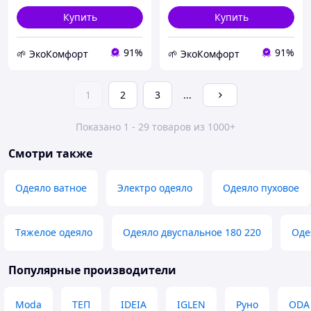
Купить
Купить
91%
91%
🌱 ЭкоКомфорт
🌱 ЭкоКомфорт
1
2
3
...
Показано 1 - 29 товаров из 1000+
Смотри также
Одеяло ватное
Электро одеяло
Одеяло пуховое
Тяжелое одеяло
Одеяло двуспальное 180 220
Оде
Популярные производители
Moda
ТЕП
IDEIA
IGLEN
Руно
ODA