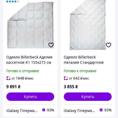
Одеяло Billerbeck Аделия
Одеяло Billerbeck
кассетное К1 155х215 см
Наталия Стандартное
0590-21/05
200х220 см 0104-20/03
Готово к отправке
Готово к отправке
1648
642
от
₴
/мес
от
₴
/мес
9 891
₴
3 855
₴
Купить
Купить
93%
93%
iGalaxy Гіпермаркет подарунків
iGalaxy Гіпермаркет подарунків