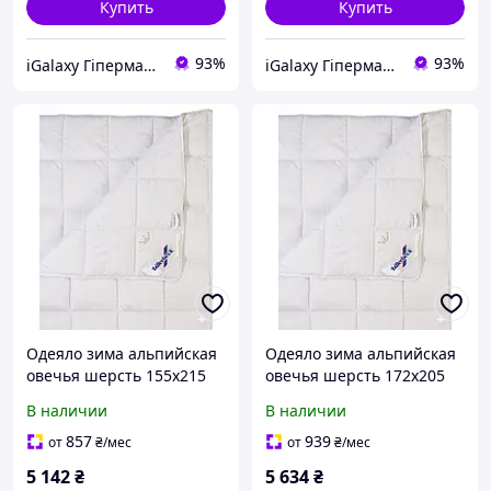
Купить
Купить
93%
93%
iGalaxy Гіпермаркет подарунків
iGalaxy Гіпермаркет подарунків
Одеяло зима альпийская
Одеяло зима альпийская
овечья шерсть 155х215
овечья шерсть 172х205
Корона Billerbek
Корона Billerbek
В наличии
В наличии
857
939
от
₴
/мес
от
₴
/мес
5 142
₴
5 634
₴