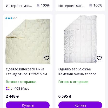
100%
100%
Интернет-магазин мебели украинского производства
Интернет-магазин мебели украинского производства
Одеяло Billerbeck Нина
Одеяло верблюжье
Стандартное 155х215 см
Камелия очень теплое
0204-20/05 бежевий
Белербек Billerbeck, все
Готово к отправке
Готово к отправке
размеры
408
от
₴
/мес
2 448
₴
6 595
₴
Купить
Купить