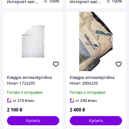
100%
100%
Интернет-магазин мебели украинского производства
Интернет-магазин мебели украинского производства
Ковдра антиалергійна
Ковдра антиалергійна
Ніна+ 172х205
Ніна+ 200х220
Готово к отправке
Готово к отправке
210
240
от
₴
/мес
от
₴
/мес
2 100
₴
2 400
₴
Купить
Купить