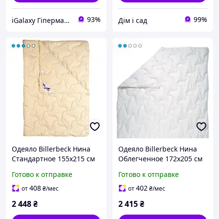
93%
99%
iGalaxy Гіпермаркет подарунків
Дім і сад
Одеяло Billerbeck Нина
Одеяло Billerbeck Нина
Стандартное 155х215 см
Облегченное 172х205 см
0204-20/05_b
0204-21/02
Готово к отправке
Готово к отправке
408
402
от
₴
/мес
от
₴
/мес
2 448
₴
2 415
₴