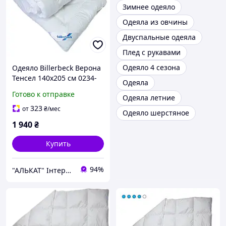
Зимнее одеяло
Одеяла из овчины
Двуспальные одеяла
Плед с рукавами
Одеяло 4 сезона
Одеяло Billerbeck Верона
Тенсел 140х205 см 0234-
Одеяла
10/01
Готово к отправке
Одеяла летние
323
от
₴
/мес
Одеяло шерстяное
1 940
₴
Купить
94%
"АЛЬКАТ" Інтернет магазин