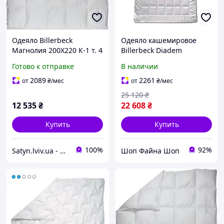
Одеяло Billerbeck
Одеяло кашемировое
Магнолия 200Х220 К-1 т. 4
Billerbeck Diadem
Superlight легкое летнее
Готово к отправке
В наличии
200x220 см
2089
2261
от
₴
/мес
от
₴
/мес
25 120
₴
12 535
₴
22 608
₴
Купить
Купить
100%
92%
Satyn.lviv.ua - Магазин Сатин
Шоп Файна Шоп