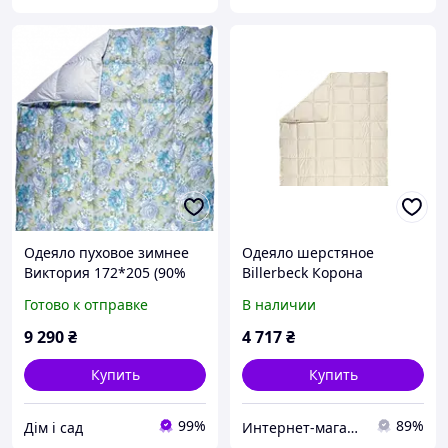
Одеяло пуховое зимнее
Одеяло шерстяное
Виктория 172*205 (90%
Billerbeck Корона
пух) Billerbeck Билербек
стандартное теплое
Готово к отправке
В наличии
К2
9 290
₴
4 717
₴
Купить
Купить
99%
89%
Дім і сад
Интернет-магазин "ЮСОН"