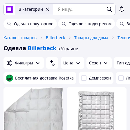
В категории
Одеяло полуторное
Одеяло с подогревом
З
Каталог товаров
Billerbeck
Товары для дома
Текст
Одеяла
Billerbeck
в Украине
Фильтры
Цена
Сезон
Тип о
Бесплатная доставка Rozetka
Демисезон
Л