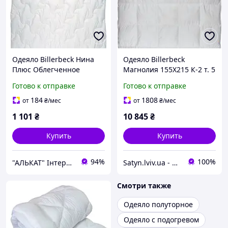
Одеяло Billerbeck Нина
Одеяло Billerbeck
Плюс Облегченное
Магнолия 155Х215 К-2 т. 5
140х205 см 0205-31/01
Готово к отправке
Готово к отправке
184
1808
от
₴
/мес
от
₴
/мес
1 101
₴
10 845
₴
Купить
Купить
94%
100%
"АЛЬКАТ" Інтернет магазин
Satyn.lviv.ua - Магазин Сатин
Смотри также
Одеяло полуторное
Одеяло с подогревом