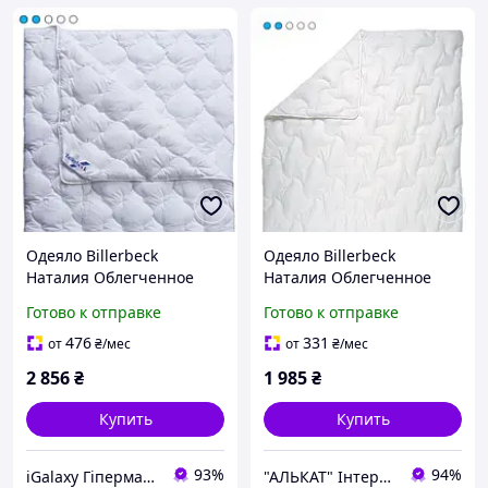
Одеяло Billerbeck
Одеяло Billerbeck
Наталия Облегченное
Наталия Облегченное
172х205 см
140х205 см 0104-21/01
Готово к отправке
Готово к отправке
476
331
от
₴
/мес
от
₴
/мес
2 856
₴
1 985
₴
Купить
Купить
93%
94%
iGalaxy Гіпермаркет подарунків
"АЛЬКАТ" Інтернет магазин