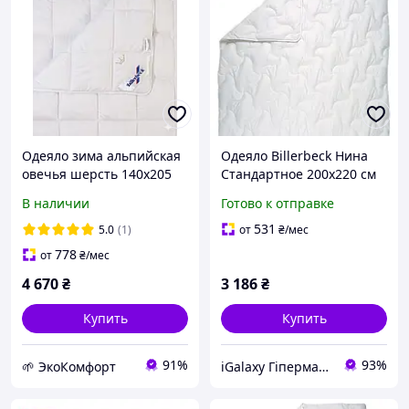
Одеяло зима альпийская
Одеяло Billerbeck Нина
овечья шерсть 140х205
Стандартное 200х220 см
Корона Billerbek
0204-20/03 білий
В наличии
Готово к отправке
531
5.0
(1)
от
₴
/мес
778
от
₴
/мес
4 670
₴
3 186
₴
Купить
Купить
91%
93%
🌱 ЭкоКомфорт
iGalaxy Гіпермаркет подарунків