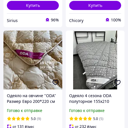
Купить
Купить
96%
100%
Sirius
Chicory
Одеяло на овчине "ODA"
Одеяло 4 сезона ODA
Размер Евро 200*220 см
полуторное 155x210
Ковдра вовняна.
серый
Готово к отправке
Готово к отправке
Стеганое одеяло.
5.0
(9)
5.0
(5)
131
232
от
₴
/мес
от
₴
/мес