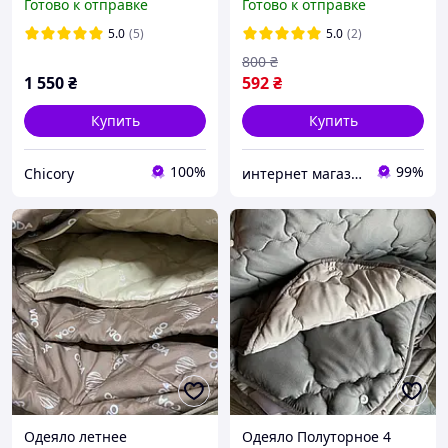
Готово к отправке
Готово к отправке
ковдра 4 сезони на
Легкое стеганное одеяло
кнопках
ТМ ODA.
5.0
(5)
5.0
(2)
800
₴
1 550
₴
592
₴
Купить
Купить
100%
99%
Chicory
интернет магазин " Интер Маркет"
Одеяло летнее
Одеяло Полуторное 4