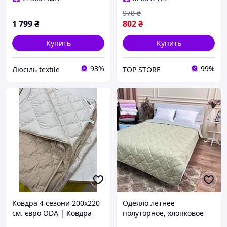
978
₴
1 799
₴
802
₴
Купить
Купить
93%
99%
Люсіль textile
TOP STORE
Ковдра 4 сезони 200х220
Одеяло летнее
см. євро ODA | Ковдра
полуторное, хлопковое
зима літо на кнопках |
волокно 155х215см.