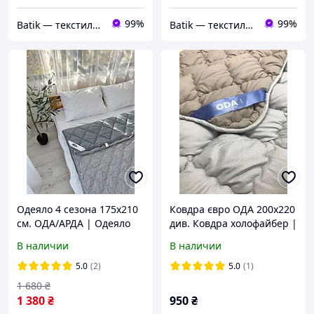
99%
99%
Batik — текстиль, который дарит уют вашему дому!
Batik — текстиль, который дарит уют вашему дому!
Одеяло 4 сезона 175х210
Ковдра євро ОДА 200х220
см. ОДА/АРДА | Одеяло
див. Ковдра холофайбер |
зима-лето | Двойное
Ковдра зимова ODA |
В наличии
В наличии
одеяло |
Тепла ковдра
Антиаллергенное
5.0
(2)
5.0
(1)
волокно холлофайбер
1 680
₴
1 380
₴
950
₴