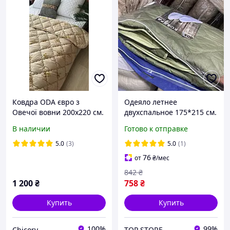
Ковдра ODA євро з
Одеяло летнее
Овечої вовни 200х220 см.
двухспальное 175*215 см.
| Одеяла шерстяне Ода |
Стеганое одеяло ODA
В наличии
Готово к отправке
Ковдра на овчині
фабричное
сертифицированное
5.0
(3)
5.0
(1)
76
от
₴
/мес
842
₴
1 200
₴
758
₴
Купить
Купить
100%
99%
Chicory
TOP STORE