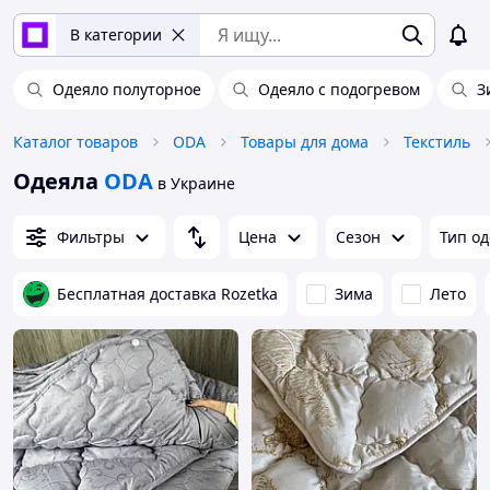
В категории
Одеяло полуторное
Одеяло с подогревом
З
Каталог товаров
ODA
Товары для дома
Текстиль
Одеяла
ODA
в Украине
Фильтры
Цена
Сезон
Тип о
Бесплатная доставка Rozetka
Зима
Лето