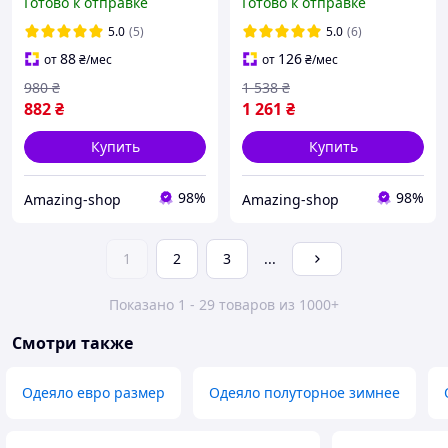
Готово к отправке
Готово к отправке
наполнитель хлопок
размер 200х220см., ОДА
(Хлопкопон)
5.0
(5)
5.0
(6)
88
126
от
₴
/мес
от
₴
/мес
980
₴
1 538
₴
882
₴
1 261
₴
Купить
Купить
98%
98%
Amazing-shop
Amazing-shop
1
2
3
...
Показано 1 - 29 товаров из 1000+
Смотри также
Одеяло евро размер
Одеяло полуторное зимнее