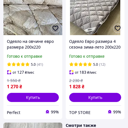
Одеяло на овчине евро
Одеяло Евро размера 4
размера 200х220
сезона зима-лето 200х220
Качественное, теплое
ОДА стеганное на
Готово к отправке
Готово к отправке
зимнее одеяло ODA
кнопках 3 в 1,
5.0
(41)
5.0
(12)
127
183
от
₴
/мес
от
₴
/мес
1 550
₴
2 230
₴
1 270
₴
1 828
₴
Купить
Купить
99%
99%
Perfect
TOP STORE
Смотри также