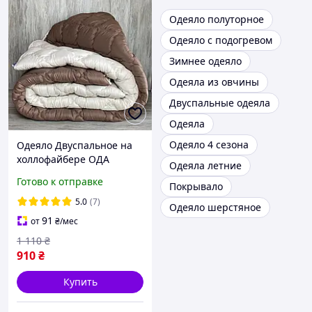
Одеяло полуторное
Одеяло с подогревом
Зимнее одеяло
Одеяла из овчины
Двуспальные одеяла
Одеяла
Одеяло 4 сезона
Одеяло Двуспальное на
холлофайбере ОДА
Одеяла летние
размера 175х210
Готово к отправке
Покрывало
Стеганное зимнее одеяло
ODA высокого качества
5.0
(7)
Одеяло шерстяное
91
от
₴
/мес
1 110
₴
910
₴
Купить