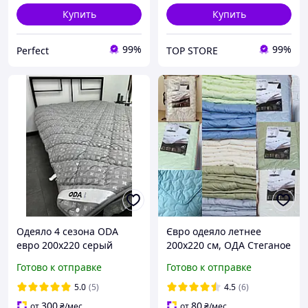
Купить
Купить
99%
99%
Perfect
TOP STORE
Одеяло 4 сезона ODA
Євро одеяло летнее
евро 200x220 серый
200х220 см, ОДА Стеганое
легкое одеяло ODA
Готово к отправке
Готово к отправке
наполнитель хлопок
(Хлопкопон)
5.0
(5)
4.5
(6)
300
80
от
₴
/мес
от
₴
/мес