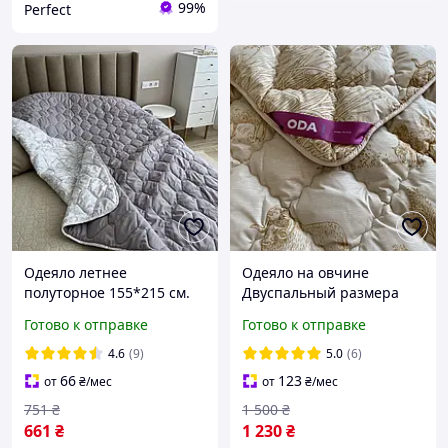
99%
Perfect
Одеяло летнее
Одеяло на овчине
полуторное 155*215 см.
Двуспальный размера
Одеяло ODA
175х210 Качественное,
Готово к отправке
Готово к отправке
Качественное стеганое
теплое зимнее одеяло
летнее одеяло Ода
ODA
4.6
(9)
5.0
(6)
66
123
от
₴
/мес
от
₴
/мес
751
₴
1 500
₴
661
₴
1 230
₴