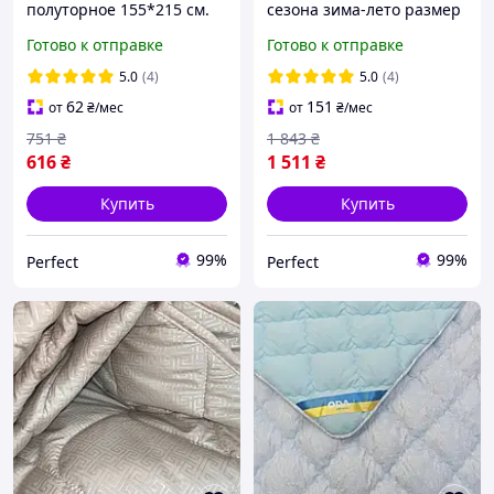
полуторное 155*215 см.
сезона зима-лето размер
Одеяло ODA
155х210 ОДА стеганное
Готово к отправке
Готово к отправке
Качественное стеганое
на кнопках 3 в 1, Цвет -
летнее одеяло Ода
Серый
5.0
(4)
5.0
(4)
62
151
от
₴
/мес
от
₴
/мес
751
₴
1 843
₴
616
₴
1 511
₴
Купить
Купить
99%
99%
Perfect
Perfect