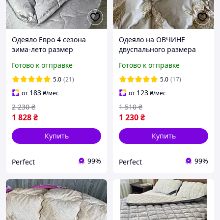
Одеяло Евро 4 сезона
Одеяло на ОВЧИНЕ
зима-лето размер
двуспального размера
200х220 ОДА стеганное
175х210 Качественное,
Готово к отправке
Готово к отправке
на кнопках 3 в 1, Цвет -
теплое зимнее одеяло
серый
ODA
5.0
(21)
5.0
(17)
183
123
от
₴
/мес
от
₴
/мес
2 230
₴
1 510
₴
1 828
₴
1 230
₴
Купить
Купить
99%
99%
Perfect
Perfect