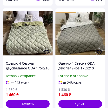
Одеяло 4 Сезона
Одеяло 4 Сезона ODA
двуспальное ODA 175х210
двуспальное 175х210
холлофайбер, Двойное
холлофайбер, Двойное
Готово к отправке
Готово к отправке
одеяло зима-лето
одеяло зима-лето серого
оливкового цвета
цвета
243
243
от
₴
/мес
от
₴
/мес
1 530
₴
1 530
₴
1 460
₴
1 460
₴
Купить
Купить