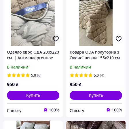
Одеяло евро ОДА 200х220
Ковдра ODA полуторна з
см. | Антиаллергенное
Овечої вовни 155х210 см.
волокно Холлофайбер |
| Одеяла шерстяне Ода |
В наличии
В наличии
Одеяло стёганное теплое
Ковдра на овчині
ODA
5.0
(6)
5.0
(4)
950
₴
950
₴
Купить
Купить
100%
100%
Chicory
Chicory