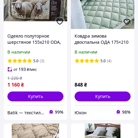
Одеяло полуторное
Ковдра зимова
шерстяное 155х210 ODA,
двоспальна ОДА 175×210
Теплое зимнее одеяло на
Тепла
В наличии
В наличии
овчине бежевого цвета
5.0
(3)
5.0
(4)
193
от
₴
/мес
1 220
₴
1 160
₴
848
₴
Купить
Купить
99%
98%
Batik — текстиль, который дарит уют вашему дому!
Юкон