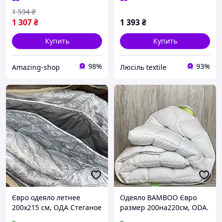
1 594
₴
1 307
₴
1 393
₴
Купить
Купить
98%
93%
Amazing-shop
Люсіль textile
Євро одеяло летнее
Одеяло BAMBOO Євро
200х215 см, ОДА Стеганое
размер 200на220см, ODA.
легкое одеяло ODA
Бамбуковое одеяло