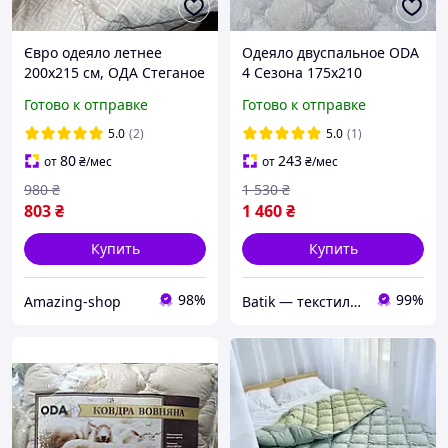
Євро одеяло летнее
Одеяло двуспальное ODA
200х215 см, ОДА Стеганое
4 Сезона 175х210
легкое одеяло ODA
холлофайбер, Теплое
Готово к отправке
Готово к отправке
наполнитель хлопок
двойное одеяло зима-
(Хлопкопон)
лето голубого цвета
5.0
(2)
5.0
(1)
80
243
от
₴
/мес
от
₴
/мес
980
₴
1 530
₴
803
₴
1 460
₴
Купить
Купить
98%
99%
Amazing-shop
Batik — текстиль, который дарит уют вашему дому!