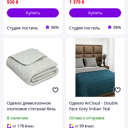
930
₴
1 379
₴
Купить
Купить
98%
98%
Студия постиль
Студия постиль
Одеяло демисезонное
Одеяло ArCloud - Double
хлопковое стеганая бязь
Face Grey Indian Teal
ArCloud Cotton Евро
170*205 двуспальное (350
В наличии
Готово к отправке
200x220 см
гр/м2)
178
99
от
₴
/мес
от
₴
/мес