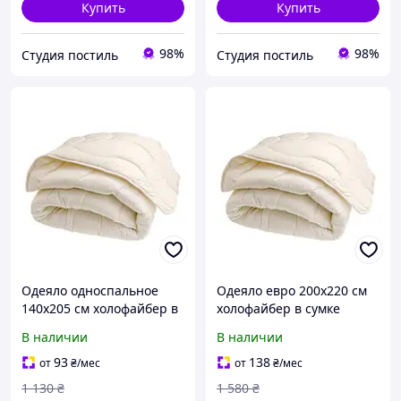
Купить
Купить
98%
98%
Студия постиль
Студия постиль
Одеяло односпальное
Одеяло евро 200х220 см
140х205 см холофайбер в
холофайбер в сумке
сумке
В наличии
В наличии
93
138
от
₴
/мес
от
₴
/мес
1 130
₴
1 580
₴