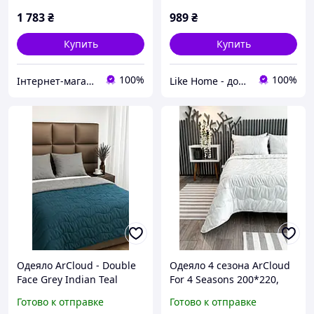
1 783
₴
989
₴
Купить
Купить
100%
100%
Інтернет-магазин "Домашній"
Like Home - домашний уют для всей семьи. Будьте как дома 🤗
Одеяло ArCloud - Double
Одеяло 4 сезона ArCloud
Face Grey Indian Teal
For 4 Seasons 200*220,
200*220 евро (350 гр/м2)
1023_4_seasons_white
Готово к отправке
Готово к отправке