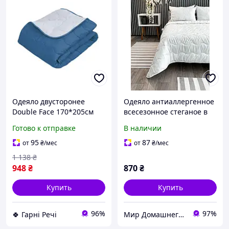
Одеяло двусторонее
Одеяло антиаллергенное
Double Face 170*205см
всесезонное стеганое в
4738_grey_infinity ArCloud
микрофибре ArCloud 4
Готово к отправке
В наличии
Seasons White
односпальное 140x205 см
95
87
от
₴
/мес
от
₴
/мес
1 138
₴
948
₴
870
₴
Купить
Купить
96%
97%
🍀 Гарні Речі
Мир Домашнего Уюта