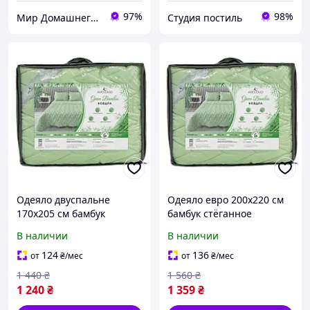
97%
98%
Мир Домашнего Уюта
Студия постиль
Одеяло двуспальне
Одеяло евро 200х220 см
170х205 см бамбук
бамбук стёганное
стёганное наполнитель
наполнитель бамбуковое
В наличии
В наличии
бамбуковое волокно в
волокно в сумке
сумке
124
136
от
₴
/мес
от
₴
/мес
1 440
₴
1 560
₴
1 240
₴
1 359
₴