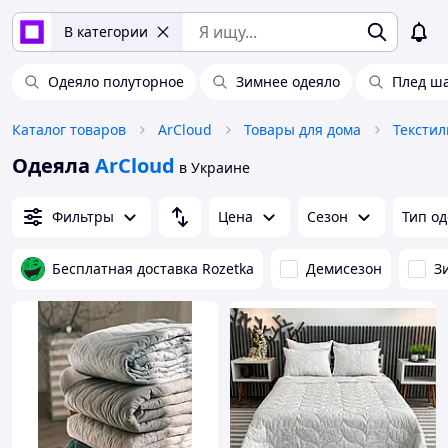
В категории
Одеяло полуторное
Зимнее одеяло
Плед ш
Каталог товаров
ArCloud
Товары для дома
Текстил
Одеяла
ArCloud
в Украине
Фильтры
Цена
Сезон
Тип о
Бесплатная доставка Rozetka
Демисезон
З