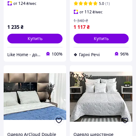
124
от
₴
/мес
5.0
(1)
112
от
₴
/мес
1 340
₴
1 235
₴
1 117
₴
Купить
Купить
100%
96%
Like Home - домашний уют для всей семьи. Будьте как дома 🤗
🍀 Гарні Речі
Одеяло ArCloud Double
Одеяло шерстяное