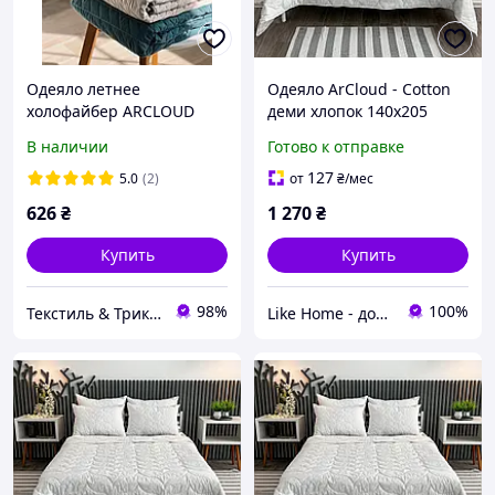
Одеяло летнее
Одеяло ArCloud - Cotton
холофайбер ARCLOUD
деми хлопок 140x205
180х215 см
полуторное (250 гр/м2)
В наличии
Готово к отправке
127
5.0
(2)
от
₴
/мес
626
₴
1 270
₴
Купить
Купить
98%
100%
Текстиль & Трикотаж — текстиль для всей семьи
Like Home - домашний уют для всей семьи. Будьте как дома 🤗