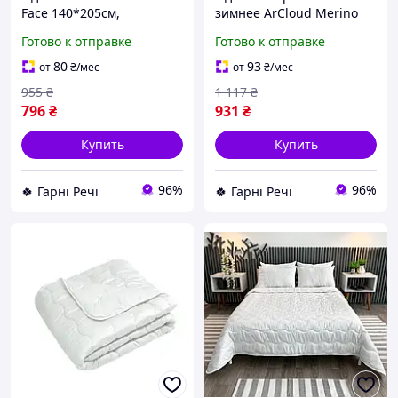
Face 140*205см,
зимнее ArCloud Merino
4737_grey_infinity
140x205см белый,
Готово к отправке
Готово к отправке
4734_merino_white
80
93
от
₴
/мес
от
₴
/мес
955
₴
1 117
₴
796
₴
931
₴
Купить
Купить
96%
96%
🍀 Гарні Речі
🍀 Гарні Речі