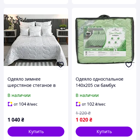
Одеяло зимнее
Одеяло односпальное
шерстяное стеганое в
140х205 см бамбук
микрофибре ArCloud
стёганное наполнитель
В наличии
В наличии
Merino White
бамбуковое волокно в
односпальное 140x205 см
сумке
104
102
от
₴
/мес
от
₴
/мес
1 220
₴
1 040
₴
1 020
₴
Купить
Купить