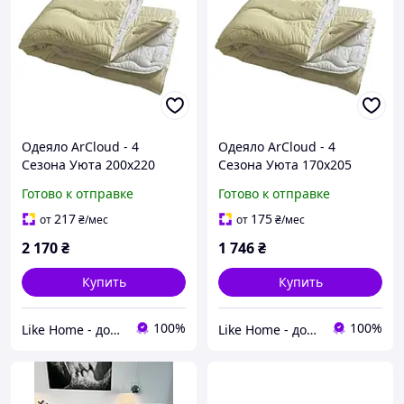
Одеяло ArCloud - 4
Одеяло ArCloud - 4
Сезона Уюта 200x220
Сезона Уюта 170x205
евро (250+150 гр/м2)
двуспальное (250+150 гр/
Готово к отправке
Готово к отправке
м2)
217
175
от
₴
/мес
от
₴
/мес
2 170
₴
1 746
₴
Купить
Купить
100%
100%
Like Home - домашний уют для всей семьи. Будьте как дома 🤗
Like Home - домашний уют для всей семьи. Будьте как дома 🤗