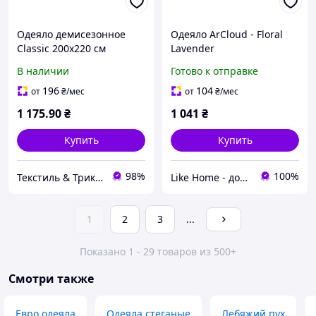
Одеяло демисезонное
Одеяло ArCloud - Floral
Classic 200х220 см
Lavender
антиаллергенное 140*205
В наличии
Готово к отправке
полуторное (350 гр/м2)
196
104
от
₴
/мес
от
₴
/мес
1 175
.90
₴
1 041
₴
Купить
Купить
98%
100%
Текстиль & Трикотаж — текстиль для всей семьи
Like Home - домашний уют для всей семьи. Будьте как дома 🤗
1
2
3
...
Показано 1 - 29 товаров из 500+
Смотри также
Евро одеяла
Одеяла стеганые
Лебяжий пух