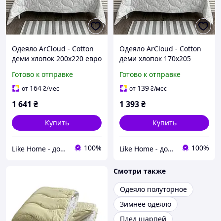
Одеяло ArCloud - Cotton
Одеяло ArCloud - Cotton
деми хлопок 200x220 евро
деми хлопок 170x205
(250 гр/м2)
двуспальное (250 гр/м2)
Готово к отправке
Готово к отправке
164
139
от
₴
/мес
от
₴
/мес
1 641
₴
1 393
₴
Купить
Купить
100%
100%
Like Home - домашний уют для всей семьи. Будьте как дома 🤗
Like Home - домашний уют для всей семьи. Будьте как дома 🤗
Смотри также
Одеяло полуторное
Зимнее одеяло
Плед шарпей