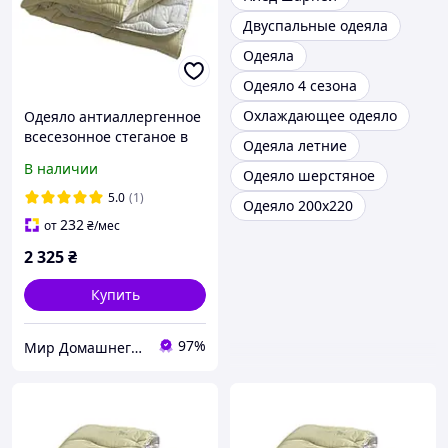
Двуспальные одеяла
Одеяла
Одеяло 4 сезона
Охлаждающее одеяло
Одеяло антиаллергенное
всесезонное стеганое в
Одеяла летние
микрофибре ArCloud 4
В наличии
Одеяло шерстяное
Сезона Уюта Евро
200x220 см
5.0
(1)
Одеяло 200х220
232
от
₴
/мес
2 325
₴
Купить
97%
Мир Домашнего Уюта