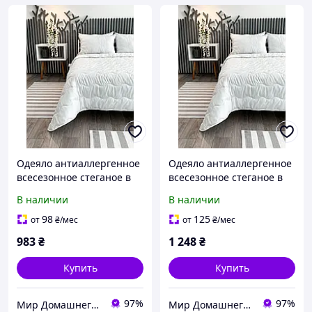
Одеяло антиаллергенное
Одеяло антиаллергенное
всесезонное стеганое в
всесезонное стеганое в
микрофибре ArCloud 4
микрофибре ArCloud 4
В наличии
В наличии
Seasons White
Seasons White Евро
двуспальное 170x205 см
200x220 см
98
125
от
₴
/мес
от
₴
/мес
983
₴
1 248
₴
Купить
Купить
97%
97%
Мир Домашнего Уюта
Мир Домашнего Уюта