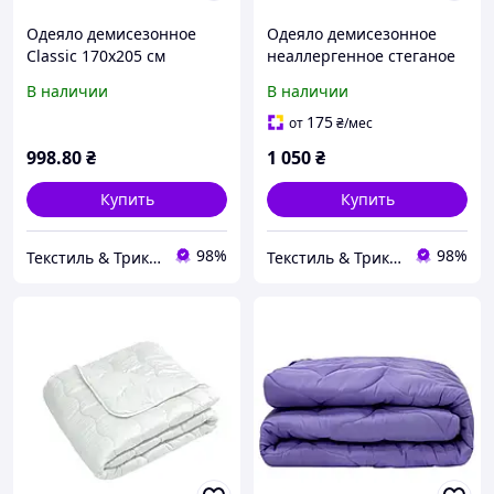
Одеяло демисезонное
Одеяло демисезонное
Classic 170х205 см
неаллергенное стеганое
евро большое For 4
В наличии
В наличии
seasons 200х220 см
175
от
₴
/мес
998
.80
₴
1 050
₴
Купить
Купить
98%
98%
Текстиль & Трикотаж — текстиль для всей семьи
Текстиль & Трикотаж — текстиль для всей семьи