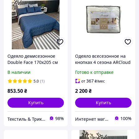
Одеяло демисезонное
Одеяло всесезонное на
Double Face 170х205 см
кнопках 4 сезона ARCloud
евро 200*220
В наличии
Готово к отправке
367
5.0
(1)
от
₴
/мес
853
.50
₴
2 200
₴
Купить
Купить
98%
100%
Текстиль & Трикотаж — текстиль для всей семьи
Интернет магазин тканин "Улюблена Постіль"