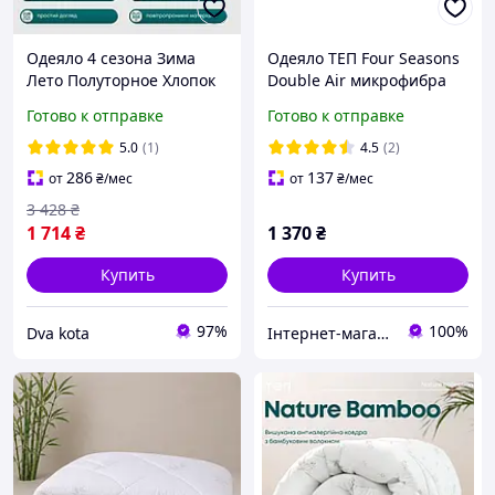
Одеяло 4 сезона Зима
Одеяло ТЕП Four Seasons
Лето Полуторное Хлопок
Double Air микрофибра
стеганое из Микрофибры
180-210 см белое.
Готово к отправке
Готово к отправке
ТЕП 150x210 см белое
5.0
(1)
4.5
(2)
286
137
от
₴
/мес
от
₴
/мес
3 428
₴
1 714
₴
1 370
₴
Купить
Купить
97%
100%
Dva kota
Інтернет-магазин "Венеція".