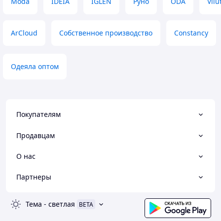
Moda
IDEIA
IGLEN
Руно
ODA
Vilu
ArCloud
Собственное производство
Constancy
Одеяла оптом
Покупателям
Продавцам
О нас
Партнеры
Тема
-
светлая
BETA