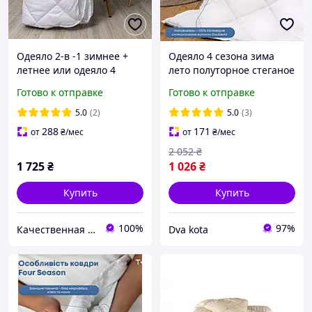
Одеяло 2-в -1 зимнее +
Одеяло 4 сезона зима
летнее или одеяло 4
лето полуторное стеганое
СЕЗОНА на кнопках (ТЕП)
из микрофибры белое
Готово к отправке
Готово к отправке
ТЕП 140x205 см
5.0
(2)
5.0
(3)
288
171
от
₴
/мес
от
₴
/мес
2 052
₴
1 725
₴
1 026
₴
Купить
Купить
100%
97%
Качественная постель
Dva kota