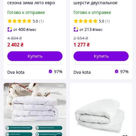
сезона зима лето евро
шерсти двуспальное
стеганое белое ТЕП
теплое зимнее стеганое
Готово к отправке
Готово к отправке
MEMBRANA PRINT
ТЕП 180*210 см бежевое
BAMBOO 200x210 см
5.0
(1)
5.0
(1)
400
213
от
₴
/мес
от
₴
/мес
4 804
₴
2 554
₴
2 402
₴
1 277
₴
Купить
Купить
97%
97%
Dva kota
Dva kota