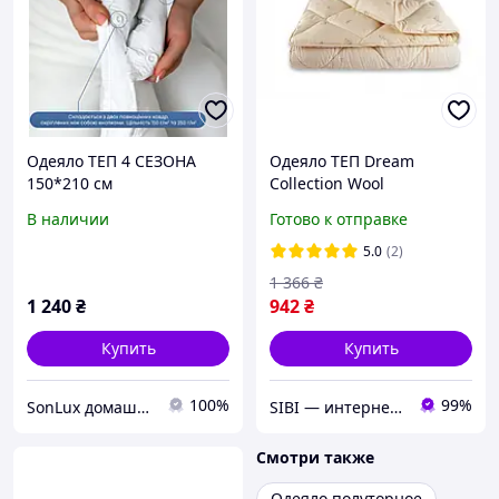
Одеяло ТЕП 4 СЕЗОНА
Одеяло ТЕП Dream
150*210 см
Collection Wool
двуспальное 180х210
В наличии
Готово к отправке
5.0
(2)
1 366
₴
1 240
₴
942
₴
Купить
Купить
100%
99%
SonLux домашний текстиль и одежда для дома
SIBI — интернет-магазин товаров для дома: текстиль, одежда для всей семьи
Смотри также
Одеяло полуторное