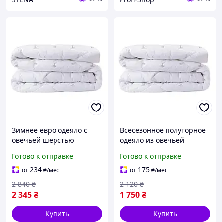
Зимнее евро одеяло с
Всесезонное полуторное
овечьей шерстью
одеяло из овечьей
200*210 см, 350 гр/м2
шерсти 140*210 см, 350
Готово к отправке
Готово к отправке
гипоаллергенное ТЕП
гр/м2 гипоаллергенное
Белое (26400200210)
PURE WOOL ТЕП Белое
234
175
от
₴
/мес
от
₴
/мес
(12210140210)
2 840
₴
2 120
₴
2 345
₴
1 750
₴
Купить
Купить