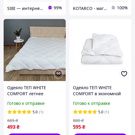
99%
100%
SIBI — интернет-магазин товаров для дома: текстиль, одежда для всей семьи
KOTARCO - магазин постільних приналежностей
Одеяло ТЕП WHITE
Одеяло ТЕП WHITE
COMFORT летнее
COMFORT в экономной
полуторное 140х205
упаковке полуторное
Готово к отправке
Готово к отправке
140х205
5.0
(1)
5.0
(1)
685
₴
880
₴
493
₴
595
₴