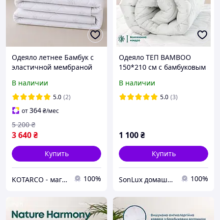
Одеяло летнее Бамбук с
Одеяло ТЕП BAMBOO
эластичной мембраной
150*210 см с бамбуковым
Евро размер 200х210 см
волокном
В наличии
В наличии
5.0
(2)
5.0
(3)
364
от
₴
/мес
5 200
₴
3 640
₴
1 100
₴
Купить
Купить
100%
100%
KOTARCO - магазин постільних приналежностей
SonLux домашний текстиль и одежда для дома