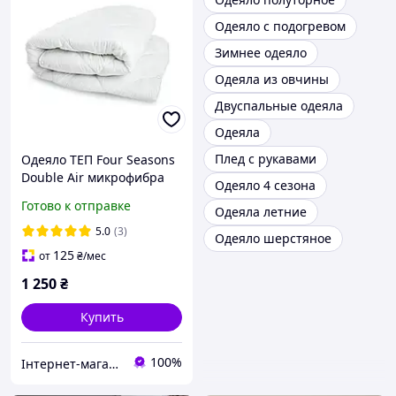
Одеяло с подогревом
Зимнее одеяло
Одеяла из овчины
Двуспальные одеяла
Одеяла
Плед с рукавами
Одеяло ТЕП Four Seasons
Double Air микрофибра
Одеяло 4 сезона
150-210 см белое
Готово к отправке
Одеяла летние
5.0
(3)
Одеяло шерстяное
125
от
₴
/мес
1 250
₴
Купить
100%
Інтернет-магазин "Венеція".