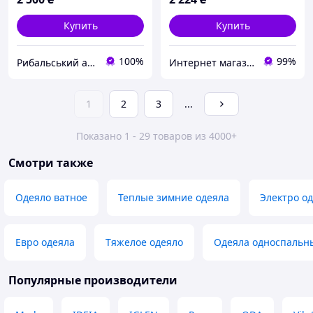
Купить
Купить
100%
99%
Рибальський арсенал
Интернет магазин "Постельное"
1
2
3
...
Показано 1 - 29 товаров из 4000+
Смотри также
Одеяло ватное
Теплые зимние одеяла
Электро о
Евро одеяла
Тяжелое одеяло
Одеяла односпальн
Популярные производители