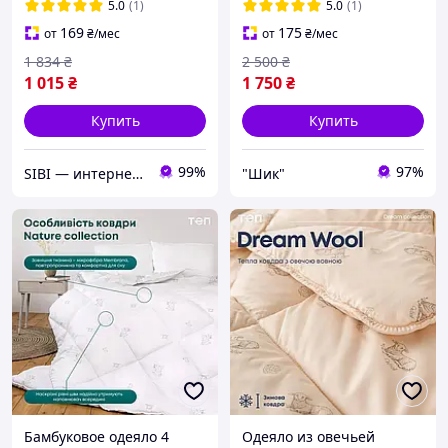
Всесезонное одеяло.
5.0
(1)
5.0
(1)
169
175
от
₴
/мес
от
₴
/мес
1 834
₴
2 500
₴
1 015
₴
1 750
₴
Купить
Купить
99%
97%
SIBI — интернет-магазин товаров для дома: текстиль, одежда для всей семьи
"Шик"
Бамбуковое одеяло 4
Одеяло из овечьей