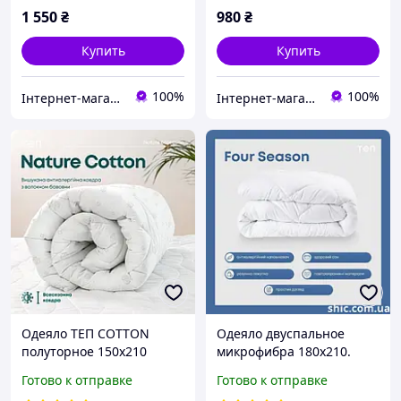
1 550
₴
980
₴
Купить
Купить
100%
100%
Інтернет-магазин "Венеція".
Інтернет-магазин "Венеція".
Одеяло ТЕП COTTON
Одеяло двуспальное
полуторное 150х210
микрофибра 180х210.
Одеяло двушка 4 сезона.
Готово к отправке
Готово к отправке
Одеяла стеганые.