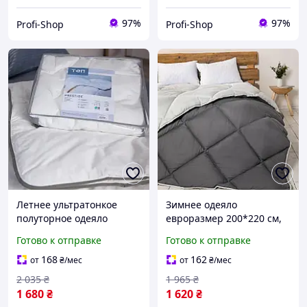
97%
97%
Profi-Shop
Profi-Shop
Летнее ультратонкое
Зимнее одеяло
полуторное одеяло
евроразмер 200*220 см,
140*200 см, 200 гр/м2
450 гр/м2
Готово к отправке
Готово к отправке
гипоаллергенное Prestige
гипоаллергенное
light ТЕП Белое
FRIENDLY "ALASKA" ТЕП
168
162
от
₴
/мес
от
₴
/мес
(11740140200)
Серое (29780200220)
2 035
₴
1 965
₴
1 680
₴
1 620
₴