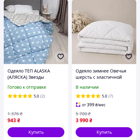
Одеяло ТЕП ALASKA
Одеяло зимнее Овечья
(АЛЯСКА) Звезды
шерсть с эластичной
полуторное 150х205
мембраной Евро размер
Готово к отправке
В наличии
200х210 см
5.0
(2)
5.0
(7)
399
от
₴
/мес
1 376
₴
5 700
₴
943
₴
3 990
₴
Купить
Купить