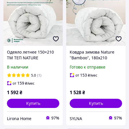
Одеяло летнее 150×210
Ковдра зимова Nature
TM ТЕП NATURE
"Bamboo", 180x210
HARMONY SUMMER LINE,
В наличии
Готово к отправке
антиаллергенное,
микрофибра Membrana,
153
5.0
(1)
от
₴
/мес
250 г/м² (1-03936_25636)
159
от
₴
/мес
1 592
₴
1 528
₴
Купить
Купить
97%
97%
Lirona Home
SYLNA