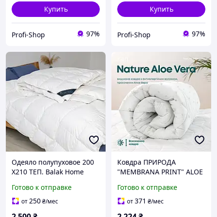
Купить
Купить
97%
97%
Profi-Shop
Profi-Shop
Одеяло полупуховое 200
Ковдра ПРИРОДА
Х210 ТЕП. Balak Home
"MEMBRANA PRINT" ALOE
Cote Blanc Feather
VERA 150*210 см 350г
Готово к отправке
Готово к отправке
250
371
от
₴
/мес
от
₴
/мес
2 500
₴
2 224
₴