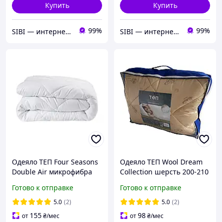
Купить
Купить
99%
99%
SIBI — интернет-магазин товаров для дома: текстиль, одежда для всей семьи
SIBI — интернет-магазин товаров для дома: текстиль, одежда для всей семьи
Одеяло ТЕП Four Seasons
Одеяло ТЕП Wool Dream
Double Air микрофибра
Collection шерсть 200-210
200-210 см белое
см бежевое
Готово к отправке
Готово к отправке
5.0
(2)
5.0
(2)
155
98
от
₴
/мес
от
₴
/мес