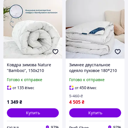
Ковдра зимова Nature
Зимнее двуспальное
"Bamboo", 150x210
одеяло пуховое 180*210
см, 250гр/м2
Готово к отправке
Готово к отправке
гипоаллергенное Feather
ТЕП Белое (11670180210)
135
450
от
₴
/мес
от
₴
/мес
5 460
₴
1 349
₴
4 505
₴
Купить
Купить
97%
97%
SYLNA
Profi-Shop