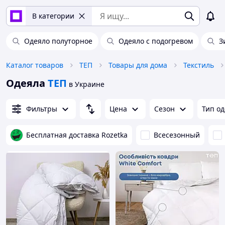
В категории
Одеяло полуторное
Одеяло с подогревом
З
Каталог товаров
ТЕП
Товары для дома
Текстиль
Одеяла
ТЕП
в Украине
Фильтры
Цена
Сезон
Тип о
Бесплатная доставка Rozetka
Всесезонный