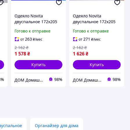
Одеяло Novita
Одеяло Novita
двуспальное 172х205
двуспальное 172х205
см шерстяное стеганое
см шерстяное стеганое
Готово к отправке
Готово к отправке
бязь бежевый
бязь бежевый
Орнамент 40-0916
Орнамент 40-0917 red
263
271
от
₴
/мес
от
₴
/мес
brown
2 162
₴
2 162
₴
1 578
₴
1 626
₴
Купить
Купить
8%
98%
98%
ДОМ Домашний Текстиль и Организация пространства
ДОМ Домашний Текстиль и Организация пространства
вуспальное
Органайзер для дома