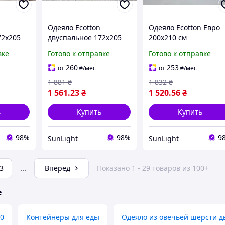
Одеяло Ecotton
Одеяло Ecotton Евро
72х205
двуспальное 172х205
200х210 см
стеганое
см антиаллергенное
антиаллергенное
вке
Готово к отправке
Готово к отправке
0-0256
стеганое из бязи белое
Полисатин белое
N KLB
40-0968 white
рис.Ecotton NTN KLB
260
253
от
₴
/мес
от
₴
/мес
1 881
₴
1 832
₴
1 561
.23
₴
1 520
.56
₴
ь
Купить
Купить
98%
98%
9
SunLight
SunLight
3
...
Вперед
Показано 1 - 29 товаров из 100+
е
20
Контейнеры для еды
Одеяло из овечьей шерсти д