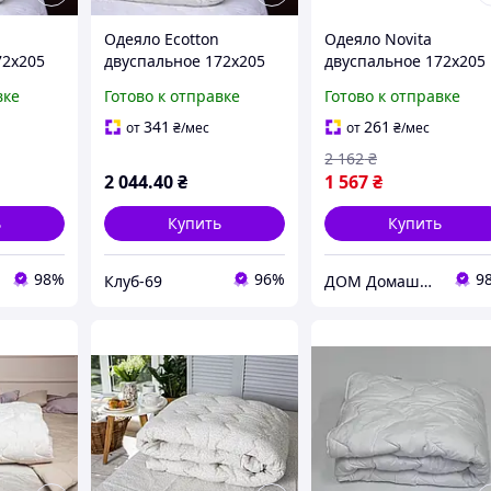
Одеяло Ecotton
Одеяло Novita
72х205
двуспальное 172х205
двуспальное 172х205
стеганое
см шерстяное стеганое
см шерстяное стеган
вке
Готово к отправке
Готово к отправке
 6644
бязь Орнамент 6644
бязь бежевый 20-115
white NTN KLB
beige
341
261
от
₴
/мес
от
₴
/мес
2 162
₴
2 044
.40
₴
1 567
₴
ь
Купить
Купить
98%
96%
9
Клуб-69
ДОМ Домашний Текстиль и Организация пространства