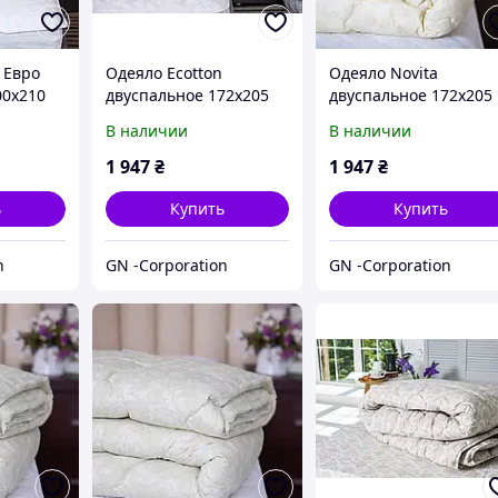
 Евро
Одеяло Ecotton
Одеяло Novita
00х210
двуспальное 172х205
двуспальное 172х205
стеганое
см шерстяное стеганое
см шерстяное стеган
В наличии
В наличии
-0709
бязь бежевое 40-0867
бязь бежевое 20-1154
Papirus
papyrus
1 947
₴
1 947
₴
ь
Купить
Купить
n
GN -Corporation
GN -Corporation