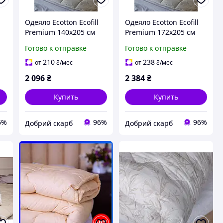
Одеяло Ecotton Ecofill
Одеяло Ecotton Ecofill
Premium 140х205 см
Premium 172х205 см
 с
полуторное
двуспальное
Готово к отправке
Готово к отправке
антиалергенное с
антиаллергенное с
биопухом белое в
био-пухом белое в
210
238
от
₴
/мес
от
₴
/мес
чехле для хранения
чехле для хранения
2 096
₴
2 384
₴
MDR
Купить
Купить
6%
96%
96%
Добрий скарб
Добрий скарб