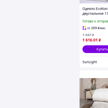
Одеяло Ecotton
двуспальное 1
см шерстяное 
Готово к отпра
бязь Орнамент
white
269
от
₴
/мес
1 947
₴
1 616
.01
₴
Купит
SunLight