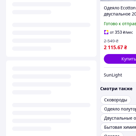
Одеяло Ecotton
двуспальное 2
см шерстяное 
Готово к отпра
сатин белое 20
White NTN KLB
353
от
₴
/мес
2 549
₴
2 115
.67
₴
Купит
SunLight
Смотри также
Сковороды
Одеяло полуто
Двуспальные о
Бытовая хими