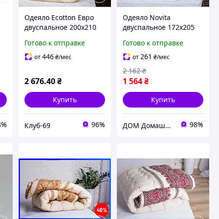
Одеяло Ecotton Евро
Одеяло Novita
двуспальное 200х210
двуспальное 172х205
ое
см шерстяное
см шерстяное стеганое
Готово к отправке
Готово к отправке
4
стеганное желтого
сатин белый 20-0709
цвета REMONT.NICK
White
446
261
от
₴
/мес
от
₴
/мес
2 162
₴
2 676
.40
₴
1 564
₴
Купить
Купить
8%
96%
98%
Клуб-69
ДОМ Домашний Текстиль и Организация пространства