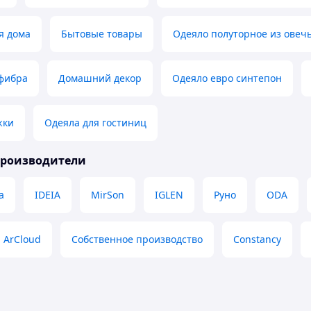
я дома
Бытовые товары
Одеяло полуторное из овеч
фибра
Домашний декор
Одеяло евро синтепон
жки
Одеяла для гостиниц
производители
a
IDEIA
MirSon
IGLEN
Руно
ODA
ArCloud
Собственное производство
Constancy