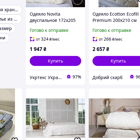
Контейнеры для хранения вещей
Одеяло Novita
Одеяло Ecotton Ecofill
Постельное белье из велюра
двуспальное 172х205
Premium 200х210 см
см шерстяное стеганое
Евро антиалергенное
азмер
Готово к отправке
Готово к отправке
бязь бежевое 20-1154
биопухом белое в
хни
papyrus NTN KLB
чехле для хранения
324
266
от
₴
/мес
от
₴
/мес
1 947
₴
2 657
₴
Купить
Купить
97%
9
Укртекс Украинский текстиль от Харьковского производителя
Добрий скарб