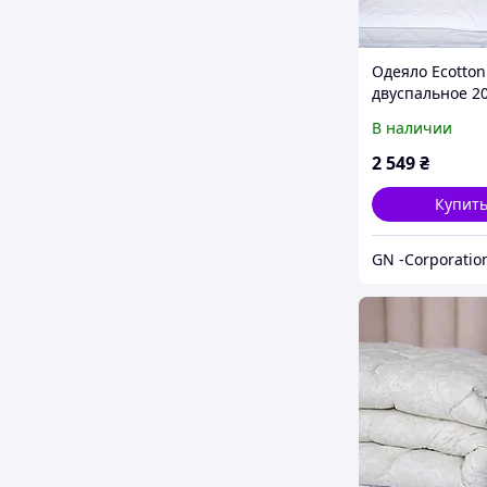
Одеяло Ecotton
двуспальное 2
см шерстяное 
В наличии
сатин белое 20
White
2 549
₴
Купит
GN -Corporatio