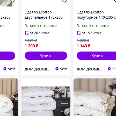
Одеяло Ecotton
Одеяло Ecotton
72х205
двуспальное 172х205
полуторное 140х205 
енное
см антиаллергенное
шерстяное стеганое
вке
Готово к отправке
Готово к отправке
ое 50-
хлопковое белое 20-
бязь молочное 20-02
1371 White
Ivory paste
202
192
от
₴
/мес
от
₴
/мес
1 691
₴
1 898
₴
1 209
₴
1 149
₴
ь
Купить
Купить
98%
98%
9
ДОМ Домашний Текстиль и Организация пространства
ДОМ Домашний Текстиль и Организация пространства