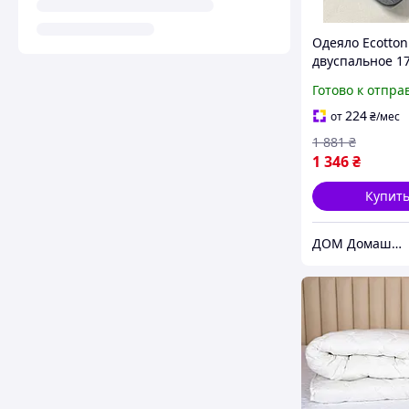
Одеяло Ecotton
двуспальное 1
см антиаллерг
Готово к отпра
стеганое голуб
0012 Blue
224
от
₴
/мес
1 881
₴
1 346
₴
Купит
ДОМ Домашний Текстиль и Организация пространства