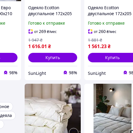
 Евро
Одеяло Ecotton
Одеяло Ecotton
00х210
двуспальное 172х205
двуспальное 172х205
стеганое
см шерстяное стеганое
см антиаллергенное
вке
Готово к отправке
Готово к отправке
-0709
бязь бежевое 40-0867
стеганое из бязи бел
Papirus
20-1455 Pink
269
260
от
₴
/мес
от
₴
/мес
1 947
₴
1 881
₴
1 616
.01
₴
1 561
.23
₴
ь
Купить
Купить
98%
98%
9
SunLight
SunLight
рное
деяла
я