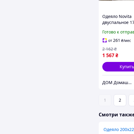
Одеяло Novita
двуспальное 1
см шерстяное 
Готово к отпра
бязь бежевое 2
Ivory Paste NT
261
от
₴
/мес
2 162
₴
1 567
₴
Купит
ДОМ Домашний Текстиль и Организация пространства
1
2
Смотри такж
Одеяло 200х2