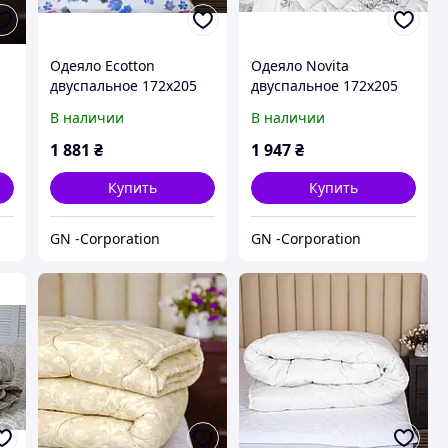
Одеяло Ecotton
Одеяло Novita
двуспальное 172х205
двуспальное 172х205
ое
см антиаллергенное
см шерстяное стеганое
В наличии
В наличии
стеганое из бязи белое
бязь серое 40-0965
20-1455 Pink
Grey
1 881
₴
1 947
₴
Купить
Купить
GN -Corporation
GN -Corporation