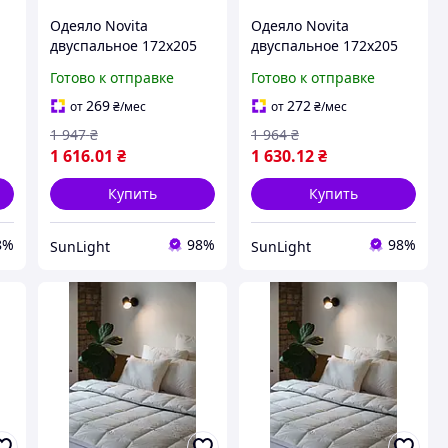
Одеяло Novita
Одеяло Novita
двуспальное 172х205
двуспальное 172х205
см шерстяное стеганое
см шерстяное стеганое
Готово к отправке
Готово к отправке
ое
бязь серое 40-0965
бязь бежевое 40-0915
Grey
beige санлайт
269
272
от
₴
/мес
от
₴
/мес
1 947
₴
1 964
₴
1 616
.01
₴
1 630
.12
₴
Купить
Купить
8%
98%
98%
SunLight
SunLight