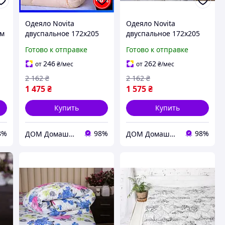
Одеяло Novita
Одеяло Novita
см
двуспальное 172х205
двуспальное 172х205
см шерстяное стеганое
см шерстяное стеганое
Готово к отправке
Готово к отправке
56
бязь бежевый 00-0060
бязь бежевый 20-0709
beige
cream
246
262
от
₴
/мес
от
₴
/мес
2 162
₴
2 162
₴
1 475
₴
1 575
₴
Купить
Купить
8%
98%
98%
ДОМ Домашний Текстиль и Организация пространства
ДОМ Домашний Текстиль и Организация пространства