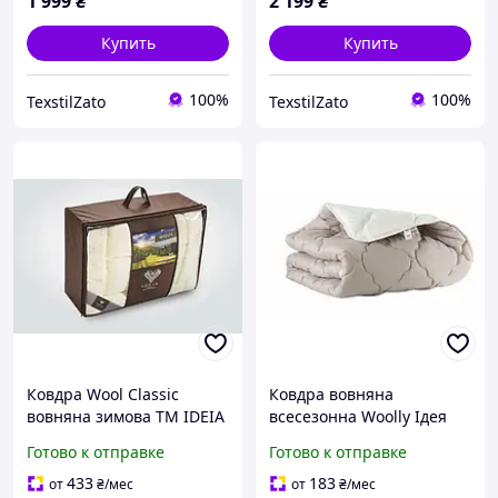
1 999
₴
2 199
₴
Купить
Купить
100%
100%
TexstilZato
TexstilZato
Ковдра Wool Classic
Ковдра вовняна
вовняна зимова TM IDEIA
всесезонна Woolly Ідея
200/220
140/210
Готово к отправке
Готово к отправке
433
183
от
₴
/мес
от
₴
/мес