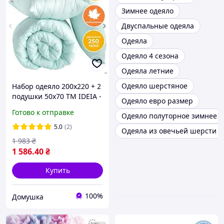
Зимнее одеяло
Двуспальные одеяла
Одеяла
Одеяло 4 сезона
Одеяла летние
Одеяло шерстяное
Набор одеяло 200х220 + 2
подушки 50х70 TM IDEIA -
Одеяло евро размер
TROPICAL мята
Готово к отправке
Одеяло полуторное зимнее
5.0
(2)
Одеяла из овечьей шерсти о
1 983
₴
1 586
.40
₴
Купить
100%
Домушка