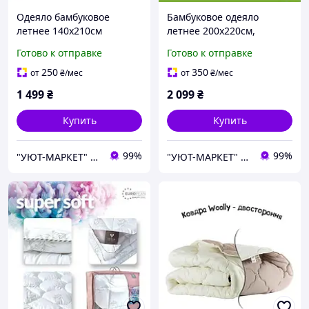
Одеяло бамбуковое
Бамбуковое одеяло
летнее 140х210см
летнее 200х220см,
Botanical Bamboo
стеганное
Готово к отправке
Готово к отправке
250
350
от
₴
/мес
от
₴
/мес
1 499
₴
2 099
₴
Купить
Купить
99%
99%
"УЮТ-МАРКЕТ" интернет-магазин
"УЮТ-МАРКЕТ" интернет-магазин