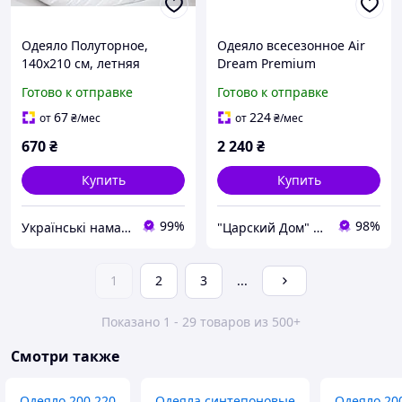
Одеяло Полуторное,
Одеяло всесезонное Air
140х210 см, летняя
Dream Premium
Готово к отправке
Готово к отправке
67
224
от
₴
/мес
от
₴
/мес
670
₴
2 240
₴
Купить
Купить
99%
98%
Українські наматрацники
"Царский Дом" - производитель постельного белья из натуральных тканей
1
2
3
...
Показано 1 - 29 товаров из 500+
Смотри также
Одеяло 200 220
Одеяла синтепоновые
Одеяло 20