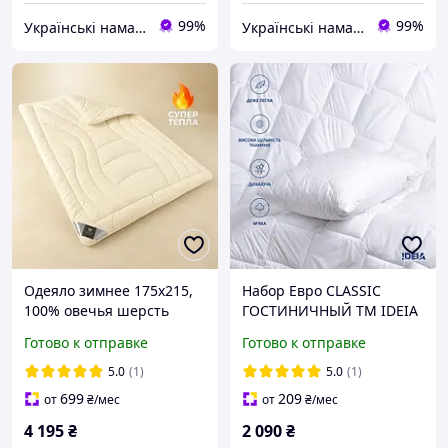
99%
99%
Українські наматрацники
Українські наматрацники
Одеяло зимнее 175х215,
Набор Евро CLASSIC
100% овечья шерсть
ГОСТИНИЧНЫЙ ТМ IDEIA
двухлойное WOOL
одеяло 200Х220 СМ +
Готово к отправке
Готово к отправке
PREMIUM
подушки 2шт -50Х70 см
5.0
(1)
5.0
(1)
699
209
от
₴
/мес
от
₴
/мес
4 195
₴
2 090
₴