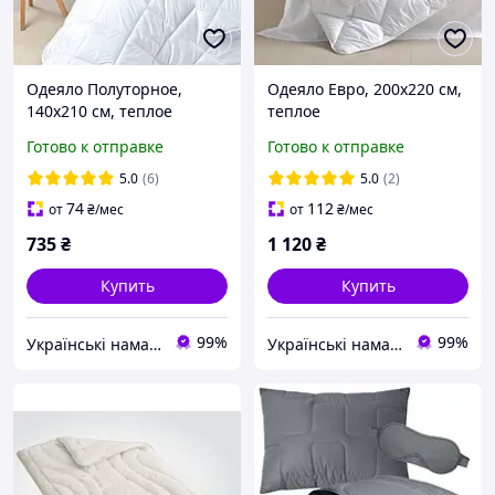
Одеяло Полуторное,
Одеяло Евро, 200х220 см,
140х210 см, теплое
теплое
Готово к отправке
Готово к отправке
5.0
(6)
5.0
(2)
74
112
от
₴
/мес
от
₴
/мес
735
₴
1 120
₴
Купить
Купить
99%
99%
Українські наматрацники
Українські наматрацники