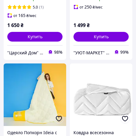
антиаллергенное
250
5.0
(1)
от
₴
/мес
165
от
₴
/мес
1 650
₴
1 499
₴
Купить
Купить
98%
99%
"Царский Дом" - производитель постельного белья из натуральных тканей
"УЮТ-МАРКЕТ" интернет-магазин
Одеяло Попкорн Ideia с
Ковдра всесезонна