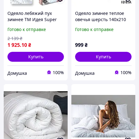
Одеяло лебяжий пух
Одеяло зимнее теплое
зимнее ТМ Идея Super
овечья шерсть 140х210
Soft Classic двуспальное
ТМ IDEIA - Woolly
Готово к отправке
Готово к отправке
175х210
2 139
₴
1 925
.10
₴
999
₴
Купить
Купить
100%
100%
Домушка
Домушка