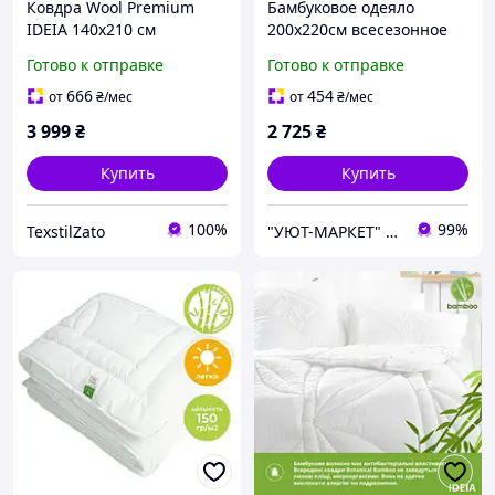
Ковдра Wool Premium
Бамбуковое одеяло
IDEIA 140х210 см
200х220см всесезонное
двошарова вовняна
стеганное
Готово к отправке
Готово к отправке
зимова, бавовна щіл.400
666
454
от
₴
/мес
от
₴
/мес
3 999
₴
2 725
₴
Купить
Купить
100%
99%
TexstilZato
"УЮТ-МАРКЕТ" интернет-магазин