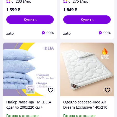
233
275
от
₴
/мес
от
₴
/мес
1 399
₴
1 649
₴
Купить
Купить
99%
99%
zato
zato
Набор Лаванда ТМ IDEIA
Одеяло всесезонное Air
одеяло 200х220 см +
Dream Exclusive 140х210
подушки 50х70-2 шт
см IDEIA
Готово к отправке
Готово к отправке