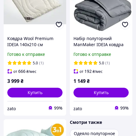
Ковдра Wool Premium
Набір полуторний
IDEIA 140х210 см
ManMaker IDEIA ковдра
двошарова вовняна
140х210 та подушка 50х70
Готово к отправке
Готово к отправке
зимова, бавовна щіл.400
см
5.0
(1)
5.0
(1)
666
192
от
₴
/мес
от
₴
/мес
3 999
₴
1 149
₴
Купить
Купить
99%
99%
zato
zato
Смотри также
Одеяло полуторное