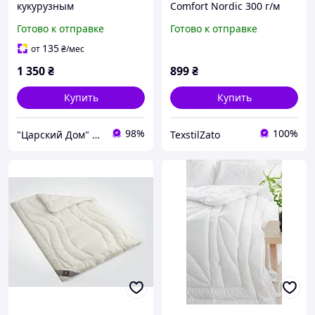
кукурузным
Comfort Nordic 300 г/м
наполнителем 140*210
Ідея 140/210
Готово к отправке
Готово к отправке
135
от
₴
/мес
1 350
₴
899
₴
Купить
Купить
98%
100%
"Царский Дом" - производитель постельного белья из натуральных тканей
TexstilZato