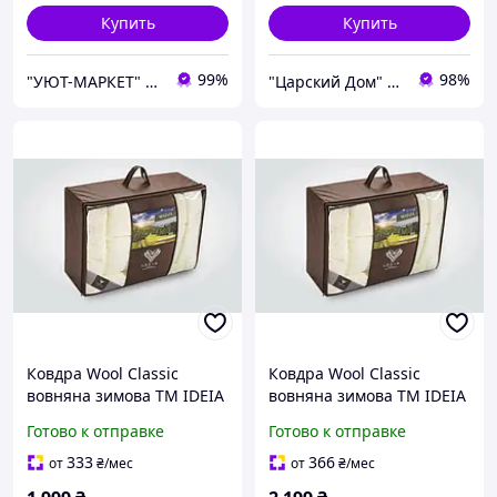
Купить
Купить
99%
98%
"УЮТ-МАРКЕТ" интернет-магазин
"Царский Дом" - производитель постельного белья из натуральных тканей
Ковдра Wool Classic
Ковдра Wool Classic
вовняна зимова TM IDEIA
вовняна зимова TM IDEIA
155х210 см
175/210
Готово к отправке
Готово к отправке
333
366
от
₴
/мес
от
₴
/мес