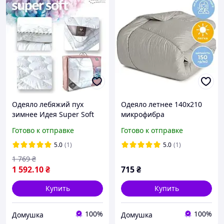
Одеяло лебяжий пух
Одеяло летнее 140х210
зимнее Идея Super Soft
микрофибра
Classic полуторное
силиконизированное
Готово к отправке
Готово к отправке
140х210
волокно ТМ IDEIA NORDIC
COMFORT Серое
5.0
(1)
5.0
(1)
1 769
₴
1 592
.10
₴
715
₴
Купить
Купить
100%
100%
Домушка
Домушка