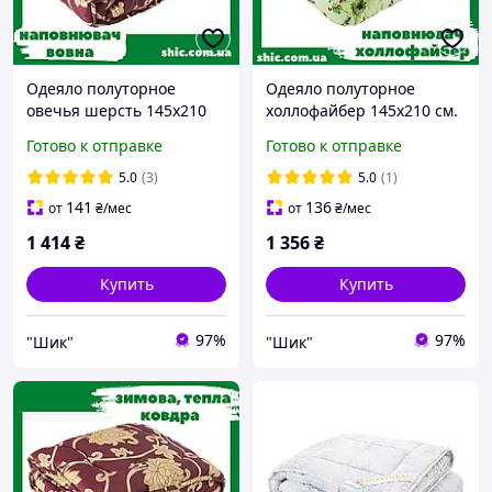
Одеяло полуторное
Одеяло полуторное
овечья шерсть 145х210
холлофайбер 145х210 см.
см. Одеяло зимнее
Одеяло полуторка.
Готово к отправке
Готово к отправке
полуторка. Одеяло
Стеганые одеяла. Одеяло
шерстяное полуторное.
зимнее.
5.0
(3)
5.0
(1)
141
136
от
₴
/мес
от
₴
/мес
1 414
₴
1 356
₴
Купить
Купить
97%
97%
"Шик"
"Шик"