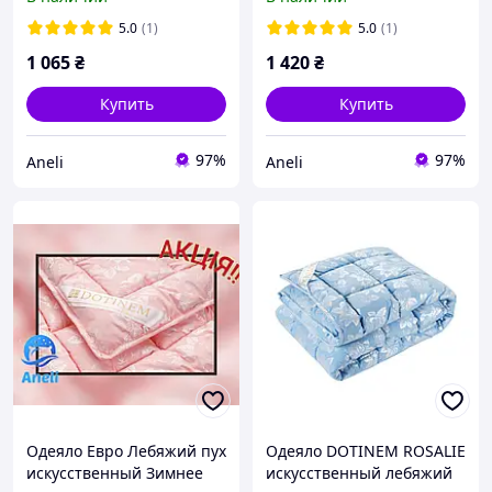
GRANDIS Микрофибра
5.0
(1)
5.0
(1)
1 065
₴
1 420
₴
Купить
Купить
97%
97%
Aneli
Aneli
Одеяло Евро Лебяжий пух
Одеяло DOTINEM ROSALIE
искусственный Зимнее
искусственный лебяжий