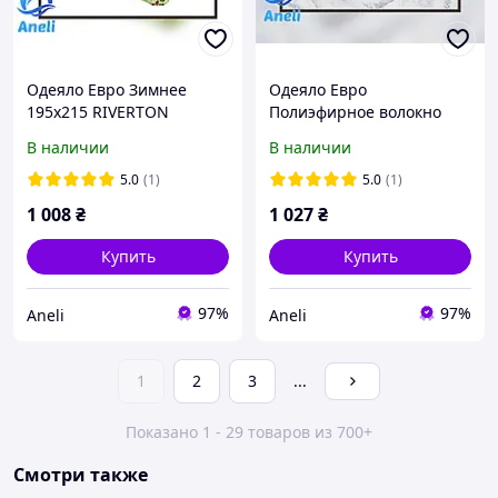
Одеяло Евро Зимнее
Одеяло Евро
195х215 RIVERTON
Полиэфирное волокно
Холлофайбер Полиэстер
Облегченное 195х215
В наличии
В наличии
CASSIA GRANDIS
Микрофибра
5.0
(1)
5.0
(1)
1 008
₴
1 027
₴
Купить
Купить
97%
97%
Aneli
Aneli
1
2
3
...
Показано 1 - 29 товаров из 700+
Смотри также