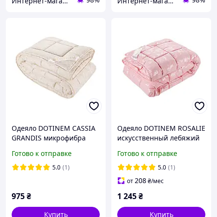
Интернет-магазин домашнего текстиля DOTINEM
Интернет-магазин домашнего текстиля DOTINEM
Одеяло DOTINEM CASSIA
Одеяло DOTINEM ROSALIE
GRANDIS микрофибра
искусственный лебяжий
зимнее 145х210 см
пух 145х210 см розовое
Готово к отправке
Готово к отправке
(211378-2)
(211076-3)
5.0
(1)
5.0
(1)
208
от
₴
/мес
975
₴
1 245
₴
Купить
Купить