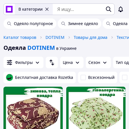
В категории
Одеяло полуторное
Зимнее одеяло
Одеяла
Каталог товаров
DOTINEM
Товары для дома
Текст
Одеяла
DOTINEM
в Украине
Фильтры
Цена
Сезон
Тип о
Бесплатная доставка Rozetka
Всесезонный