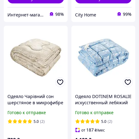
98%
99%
Интернет-магазин домашнего текстиля DOTINEM
City Home
Одеяло Чарівний сон
Одеяло DOTINEM ROSALIE
шерстяное в микрофибре
искусственный лебяжий
145х210 см
пух 145х210 см голубое
Готово к отправке
Готово к отправке
5.0
(2)
5.0
(2)
187
от
₴
/мес