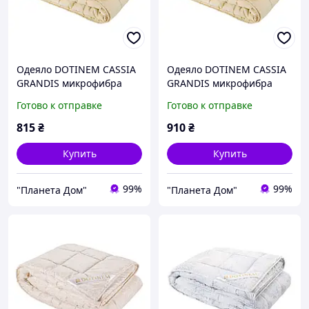
Одеяло DOTINEM CASSIA
Одеяло DOTINEM CASSIA
GRANDIS микрофибра
GRANDIS микрофибра
облегчённое летнее
облегчённое летнее
Готово к отправке
Готово к отправке
145х210 см (212172-3)
175х210 см (212173-3)
815
₴
910
₴
Купить
Купить
99%
99%
"Планета Дом"
"Планета Дом"