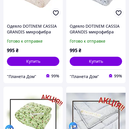
Одеяло DOTINEM CASSIA
Одеяло DOTINEM CASSIA
GRANDIS микрофибра
GRANDIS микрофибра
облегчённое летнее
облегчённое летнее
Готово к отправке
Готово к отправке
195х215 см (212174-2)
195х215 см (212174-1)
995
₴
995
₴
Купить
Купить
99%
99%
"Планета Дом"
"Планета Дом"