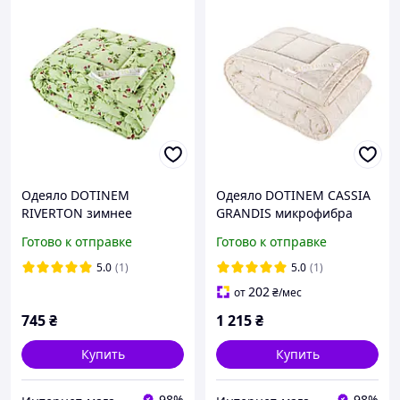
Одеяло DOTINEM
Одеяло DOTINEM CASSIA
RIVERTON зимнее
GRANDIS микрофибра
холлофайбер
зимнее 195х215 см
Готово к отправке
Готово к отправке
полутороспальное
(211380-2)
145х210 см (214904-1)
5.0
(1)
5.0
(1)
202
от
₴
/мес
745
₴
1 215
₴
Купить
Купить
98%
98%