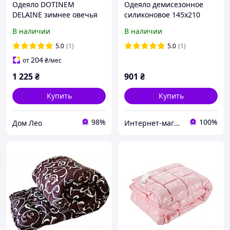
Одеяло DOTINEM
Одеяло демисезонное
DELAINE зимнее овечья
силиконовое 145х210
шерсть
"Чарiвний сон" (210058)
В наличии
В наличии
полутороспальное
145х210 см (214869-1)
5.0
(1)
5.0
(1)
204
от
₴
/мес
1 225
₴
901
₴
Купить
Купить
98%
100%
Дом Лео
Интернет-магазин «Ивушка» Текстильные принадлежности для домашнего уюта