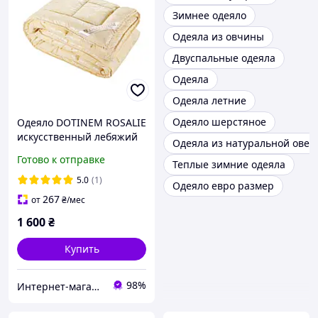
Зимнее одеяло
Одеяла из овчины
Двуспальные одеяла
Одеяла
Одеяла летние
Одеяло шерстяное
Одеяло DOTINEM ROSALIE
искусственный лебяжий
Одеяла из натуральной ове
пух 195х215 см желтое
Готово к отправке
Теплые зимние одеяла
(211130-1)
5.0
(1)
Одеяло евро размер
267
от
₴
/мес
1 600
₴
Купить
98%
Интернет-магазин домашнего текстиля DOTINEM