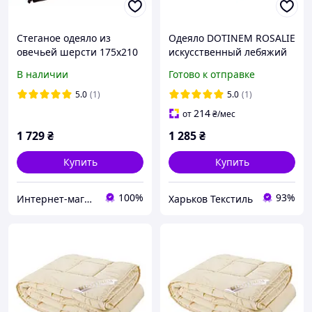
Стеганое одеяло из
Одеяло DOTINEM ROSALIE
овечьей шерсти 175х210
искусственный лебяжий
"Уют" в сатине (211710-1)
пух 175х210 см розовое
В наличии
Готово к отправке
5.0
(1)
5.0
(1)
214
от
₴
/мес
1 729
₴
1 285
₴
Купить
Купить
100%
93%
Интернет-магазин «Ивушка» Текстильные принадлежности для домашнего уюта
Харьков Текстиль