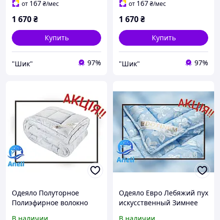
стеганые. Зимнее одеяло.
зимнее Касия Грандис.
167
167
от
₴
/мес
от
₴
/мес
1 670
₴
1 670
₴
Купить
Купить
97%
97%
"Шик"
"Шик"
Одеяло Полуторное
Одеяло Евро Лебяжий пух
Полиэфирное волокно
искусственный Зимнее
Зимнее 145х205 CASSIA
195х215 ROSALIE Тик
В наличии
В наличии