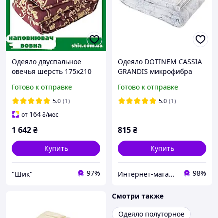
Одеяло двуспальное
Одеяло DOTINEM CASSIA
овечья шерсть 175х210
GRANDIS микрофибра
см. Одеяло зимнее
облегчённое летнее
Готово к отправке
Готово к отправке
двушка. Одеяло
145х210 см (212172-1)
шерстяное двуспальное.
5.0
(1)
5.0
(1)
164
от
₴
/мес
1 642
₴
815
₴
Купить
Купить
97%
98%
"Шик"
Интернет-магазин домашнего текстиля DOTINEM
Смотри также
Одеяло полуторное