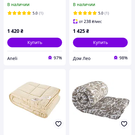
195х215 ROSALIE Тик
пух 175х210 см голубое
В наличии
В наличии
5.0
(1)
5.0
(1)
238
от
₴
/мес
1 420
₴
1 425
₴
Купить
Купить
97%
98%
Aneli
Дом Лео