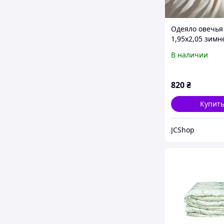
Одеяло овечья
1,95x2,05 зимн
В наличии
820
₴
Купит
JCShop