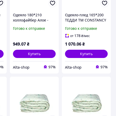
е
Одеяло 180*210
Одеяло-плед 165*200
холлофайбер Алое -
ТЕДДИ ТМ CONSTANCY
Вера ТМ CONSTANCY
"Wr"
Готово к отправке
Готово к отправке
178
от
₴
/мес
949
.07
₴
1 070
.06
₴
Купить
Купить
9%
97%
97%
Alta-shop
Alta-shop