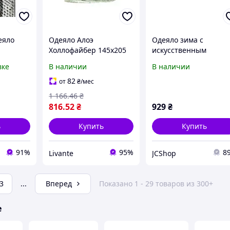
еяло
Одеяло Алоэ
Одеяло зима с
Холлофайбер 145х205
искусственным
на и
см, ТМ CONSTANCY "Lv"
овечьим мехом
вке
В наличии
В наличии
145х205
82
от
₴
/мес
гм2
1 166
.46
₴
816
.52
₴
929
₴
ь
Купить
Купить
91%
95%
8
Livante
JCShop
3
...
Вперед
Показано 1 - 29 товаров из 300+
е