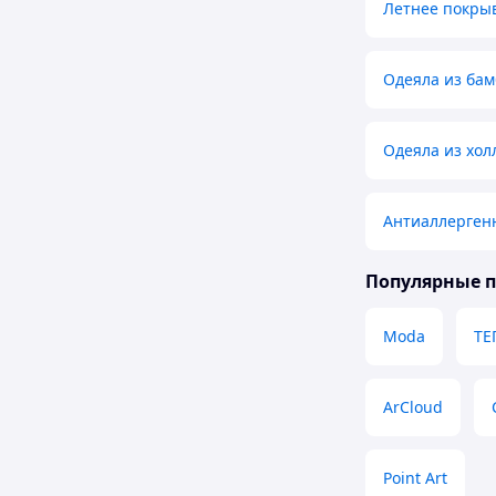
Летнее покры
Одеяла из бам
Одеяла из хо
Антиаллерген
Популярные 
Moda
ТЕ
ArCloud
Point Art