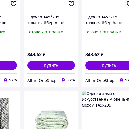
5
Одеяло 145*205
Одеяло 145*215
лое -
холлофайбер Алое -
холлофайбер Алое -
TANCY
Вера ТМ CONSTANCY
Вера ТМ CONSTANCY
вке
Готово к отправке
Готово к отправке
843
.62
₴
843
.62
₴
ь
Купить
Купить
97%
97%
9
All-in-OneShop
All-in-OneShop