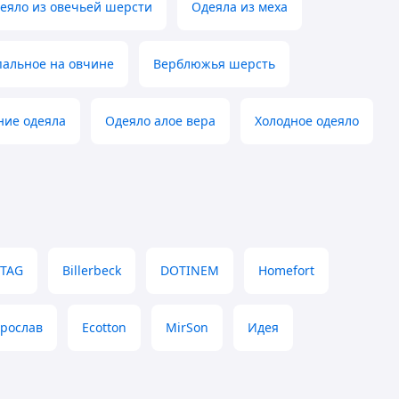
деяло из овечьей шерсти
Одеяла из меха
пальное на овчине
Верблюжья шерсть
ние одеяла
Одеяло алое вера
Холодное одеяло
TAG
Billerbeck
DOTINEM
Homefort
рослав
Ecotton
MirSon
Идея