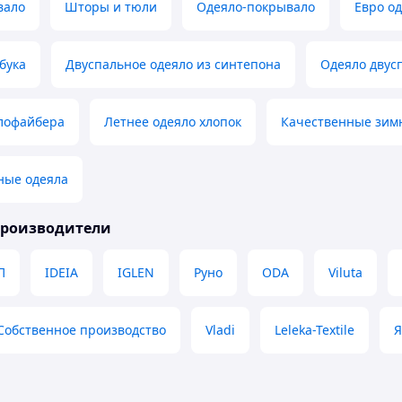
вало
Шторы и тюли
Одеяло-покрывало
Евро о
бука
Двуспальное одеяло из синтепона
Одеяло двус
ллофайбера
Летнее одеяло хлопок
Качественные зим
ные одеяла
производители
П
IDEIA
IGLEN
Руно
ODA
Viluta
Собственное производство
Vladi
Leleka-Textile
Я