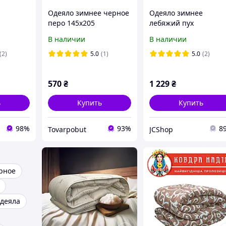
Одеяло зимнее черное
Одеяло зимнее
перо 145х205
лебяжий пух
nstancy
искусственный
В наличии
В наличии
торный
220х240см
(2)
5.0
(1)
5.0
(2)
570
₴
1 229
₴
ь
Купить
Купить
98%
93%
8
Tovarpobut
JCShop
рное
деяла