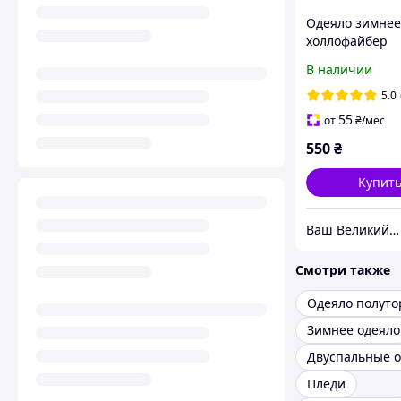
Одеяло зимнее
холлофайбер
(поликотон) Co
В наличии
1.45/2.05 полу
размер
5.0
55
от
₴
/мес
550
₴
Купит
Ваш Великий Вибір
Смотри также
Одеяло полуто
Зимнее одеяло
Двуспальные о
Пледи