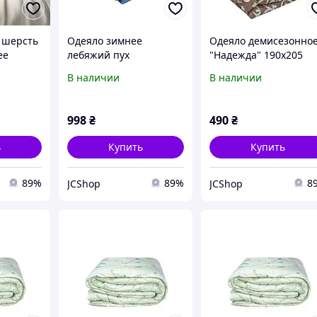
 шерсть
Одеяло зимнее
Одеяло демисезонно
ее
лебяжий пух
"Надежда" 190х205
искусственный
В наличии
В наличии
200х220см
998
₴
490
₴
ь
Купить
Купить
89%
89%
8
JCShop
JCShop