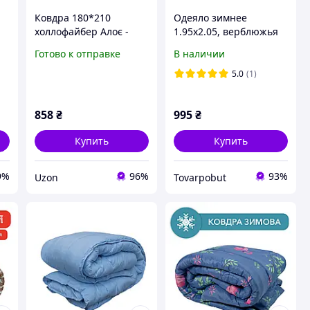
Ковдра 180*210
Одеяло зимнее
холлофайбер Алоє -
1.95х2.05, верблюжья
Віра ТМ CONSTANCY
шерсть
Готово к отправке
В наличии
5.0
(1)
858
₴
995
₴
Купить
Купить
9%
96%
93%
Uzon
Tovarpobut