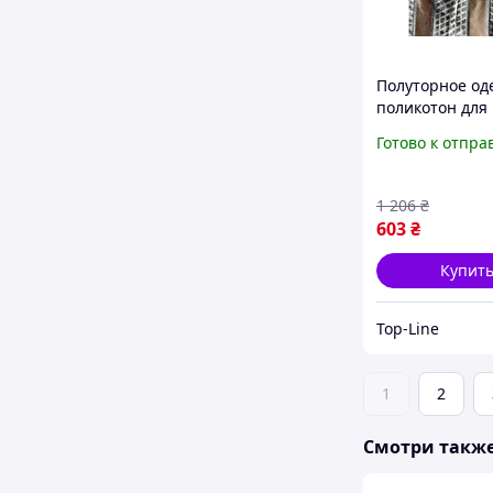
Полуторное од
поликотон для
комфортного с
Готово к отпра
отдыха легкое
дышащее с
плотностью 75
1 206
₴
603
₴
Купит
Top-Line
1
2
Смотри такж