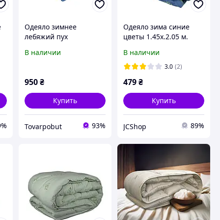
е
Одеяло зимнее
Одеяло зима синие
лебяжий пух
цветы 1.45х.2.05 м.
искусственный
В наличии
В наличии
180х220см
3.0
(2)
950
₴
479
₴
Купить
Купить
9%
93%
89%
Tovarpobut
JCShop