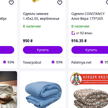
Одеяло зимнее
Одеяло CONSTANCY
мбук
1.45х2.05, верблюжья
Алоэ-Вера 175*205
шерсть
холлофайбер
В наличии
В наличии
92
от
₴
/мес
950
₴
916
.35
₴
ь
Купить
Купить
93%
93%
9
Tovarpobut
Patelnya.net