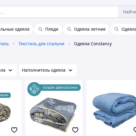
Найти
альные одеяла
Пледи
Одеяла летние
Одеял
тиль
Текстиль для спальни
Одеяла Constancy
яла
Наполнитель одеяла