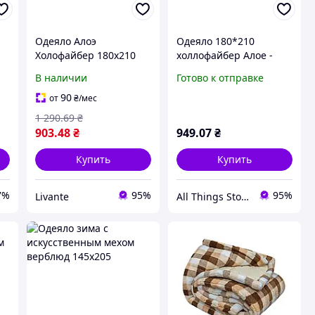
Одеяло Алоэ
Одеяло 180*210
Холофайбер 180х210
холлофайбер Алое -
см, легкое и теплое, ТМ
Вера ТМ CONSTANCY
В наличии
Готово к отправке
CONSTANCY "Lv"
90
от
₴
/мес
1 290
.69
₴
903
.48
₴
949
.07
₴
Купить
Купить
7%
95%
95%
Livante
All Things Store