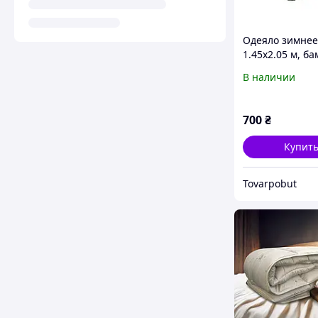
Одеяло зимнее
1.45x2.05 м, ба
В наличии
700
₴
Купит
Tovarpobut