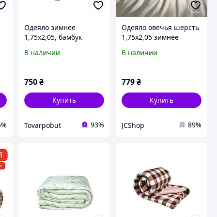
Одеяло зимнее
Одеяло овечья шерсть
1,75x2,05, бамбук
1,75x2,05 зимнее
В наличии
В наличии
750
₴
779
₴
Купить
Купить
5%
93%
89%
Tovarpobut
JCShop