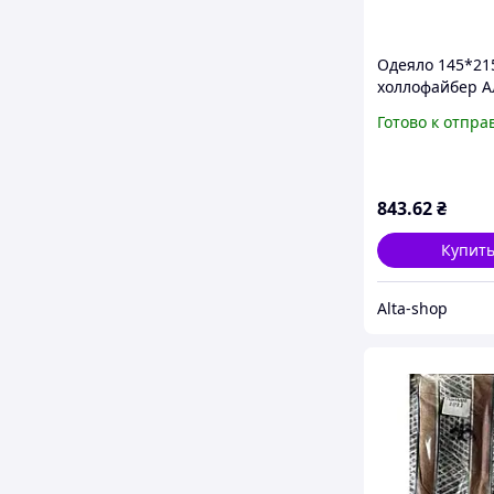
Одеяло 145*21
холлофайбер А
Вера ТМ CONS
Готово к отпра
843
.62
₴
Купит
Alta-shop