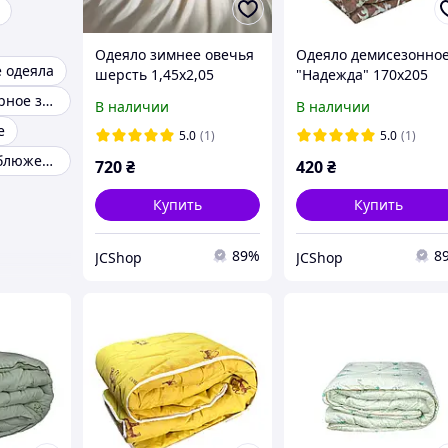
Одеяло зимнее овечья
Одеяло демисезонно
 одеяла
шерсть 1,45x2,05
"Надежда" 170х205
Одеяло полуторное зимнее
В наличии
В наличии
е
5.0
(1)
5.0
(1)
Одеяло из верблюжей шерсти
720
₴
420
₴
Купить
Купить
89%
8
JCShop
JCShop