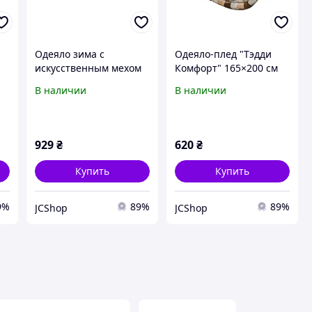
Одеяло зима с
Одеяло-плед "Тэдди
искусственным мехом
Комфорт" 165×200 см
верблюд 145х205
В наличии
В наличии
929
₴
620
₴
Купить
Купить
9%
89%
89%
JCShop
JCShop