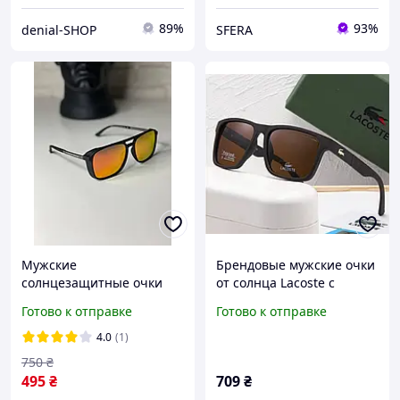
89%
93%
denial-SHOP
SFERA
Мужские
Брендовые мужские очки
солнцезащитные очки
от солнца Lacoste с
PORSCHE оранжевые
поляризацией (69044)
Готово к отправке
Готово к отправке
зеркальные с шторками
коричневые
POLAROID
4.0
(1)
прямоугольные с
750
₴
поляризацией от солнца
495
₴
709
₴
для мужчин