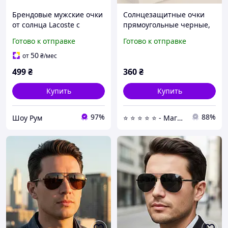
Брендовые мужские очки
Солнцезащитные очки
от солнца Lacoste с
прямоугольные черные,
поляризацией (69044)
очки от солнца с
Готово к отправке
Готово к отправке
коричневые
поляризацией унисекс
(мужские/женские)
50
от
₴
/мес
складные
499
₴
360
₴
Купить
Купить
97%
88%
Шоу Рум
⭐ ⭐ ⭐ ⭐ ⭐ - Магазин якісних товарів