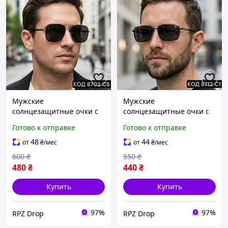
Мужские
Мужские
солнцезащитные очки с
солнцезащитные очки с
поляризацией, черные,
поляризацией, черные,
Готово к отправке
Готово к отправке
авиаторы, пластиковая
прямоугольные, металл
оправа 8702 С5
8712 С1
48
44
от
₴
/мес
от
₴
/мес
600
₴
550
₴
480
₴
440
₴
Купить
Купить
97%
97%
RPZ Drop
RPZ Drop