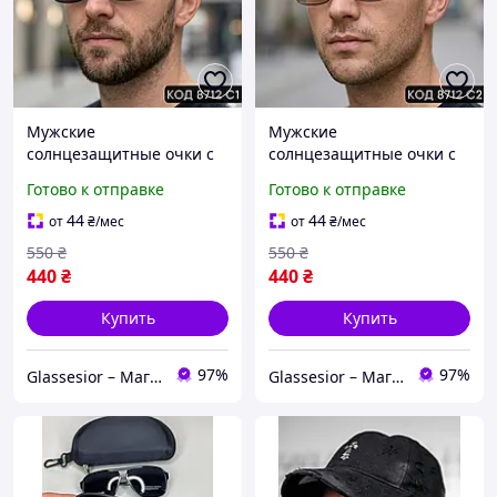
Мужские
Мужские
солнцезащитные очки с
солнцезащитные очки с
поляризацией, черные,
поляризацией,
Готово к отправке
Готово к отправке
прямоугольные, металл
коричневые,
8712 С1
прямоугольная форма,
44
44
от
₴
/мес
от
₴
/мес
металл 8712 С2
550
₴
550
₴
440
₴
440
₴
Купить
Купить
97%
97%
Glassesior – Магазин оптики
Glassesior – Магазин оптики