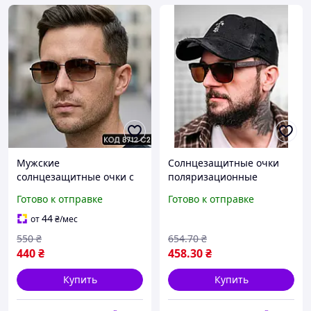
Мужские
Солнцезащитные очки
солнцезащитные очки с
поляризационные
поляризацией,
коричневые очки от
Готово к отправке
Готово к отправке
коричневые,
солнца с поляризацией
прямоугольная форма,
мужские и женские
44
от
₴
/мес
металл 8712 С2
аксессуары
550
₴
654
.70
₴
440
₴
458
.30
₴
Купить
Купить