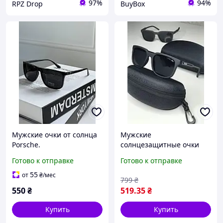
97%
94%
RPZ Drop
BuyBox
Мужские очки от солнца
Мужские
Porsche.
солнцезащитные очки
Солнцезащитные очки
LACOSTE Polarized с
Готово к отправке
Готово к отправке
ободковые. Очки с
поляризацией очки от
поляризацией.
солнца для мужчин
55
от
₴
/мес
799
₴
Полароид
550
₴
519
.35
₴
Купить
Купить