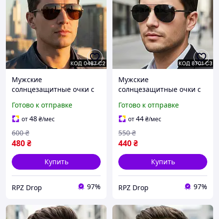
Мужские
Мужские
солнцезащитные очки с
солнцезащитные очки с
поляризацией,
поляризацией, черные,
Готово к отправке
Готово к отправке
металлическая оправа,
металлические, авиаторы
коричневый цвет, форма
8701 С3
48
44
от
₴
/мес
от
₴
/мес
авиатор. Код 0487 С2
600
₴
550
₴
480
₴
440
₴
Купить
Купить
97%
97%
RPZ Drop
RPZ Drop