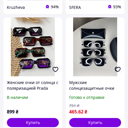
94%
93%
Kruzheva
SFERA
Женские очки от солнца с
Мужские
поляризацией Prada
солнцезащитные очки
GUCCI с поляризацией
В наличии
Готово к отправке
черные очки от солнца
для мужчин Polarized
751
₴
899
₴
465
.62
₴
Купить
Купить