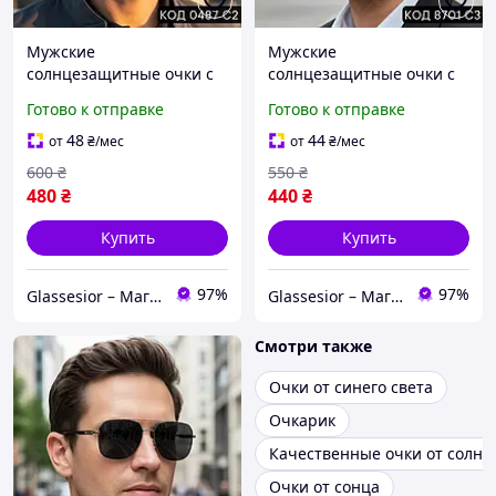
Мужские
Мужские
солнцезащитные очки с
солнцезащитные очки с
поляризацией,
поляризацией, черные,
Готово к отправке
Готово к отправке
металлическая оправа,
металлические, авиаторы
коричневый цвет, форма
8701 С3
48
44
от
₴
/мес
от
₴
/мес
авиатор. Код 0487 С2
600
₴
550
₴
480
₴
440
₴
Купить
Купить
97%
97%
Glassesior – Магазин оптики
Glassesior – Магазин оптики
Смотри также
Очки от синего света
Очкарик
Качественные очки от солнц
Очки от сонца