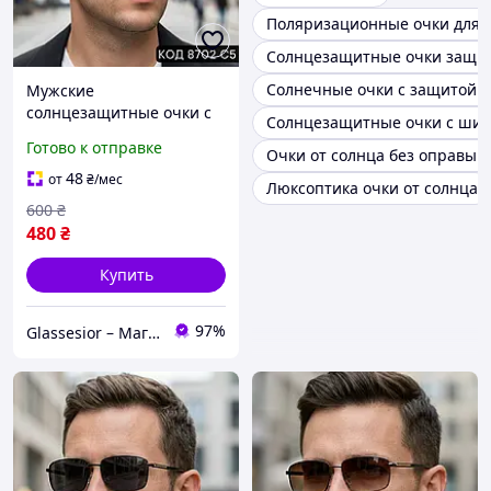
Поляризационные очки для 
Солнцезащитные очки защита
Солнечные очки с защитой о
Мужские
солнцезащитные очки с
Солнцезащитные очки с шир
поляризацией, черные,
Готово к отправке
Очки от солнца без оправы 
авиаторы, пластиковая
оправа 8702 С5
48
от
₴
/мес
Люксоптика очки от солнца
600
₴
480
₴
Купить
97%
Glassesior – Магазин оптики