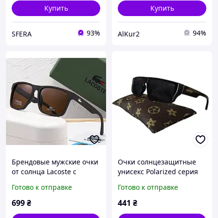
Купить
Купить
93%
94%
SFERA
AlKur2
Брендовые мужские очки
Очки солнцезащитные
от солнца Lacoste с
унисекс Polarized серия
поляризацией (69044)
Ferrari летние очки от
Готово к отправке
Готово к отправке
коричневые
солнца. Линза:
поликарбонат с
699
₴
441
₴
поляризацией Уровень