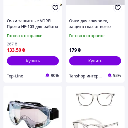
Очки защитные VOREL
Очки для соляриев,
Профи HF-103 для работы
защита глаз от всего
и защиты глаз от пыли и
спектра УФ, в
Готово к отправке
Готово к отправке
осколков
индивидуальной
упаковке
267
₴
133
.50
₴
179
₴
Купить
Купить
90%
93%
Top-Line
Tanshop интернет-магазин кремов для солярия, для автозагара, после загара