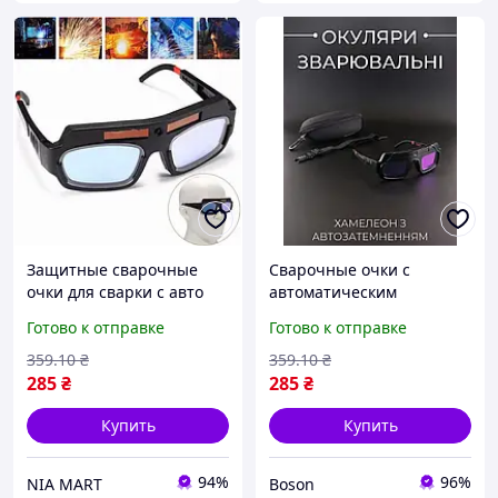
Защитные сварочные
Сварочные очки с
очки для сварки с авто
автоматическим
затемнением защита от
затемнением и
Готово к отправке
Готово к отправке
УФ и ИК лучей
защитным футляром -
идеальная защита для
359
.10
₴
359
.10
₴
глаз во время сварочных
285
₴
285
₴
работ
Купить
Купить
94%
96%
NIA MART
Boson