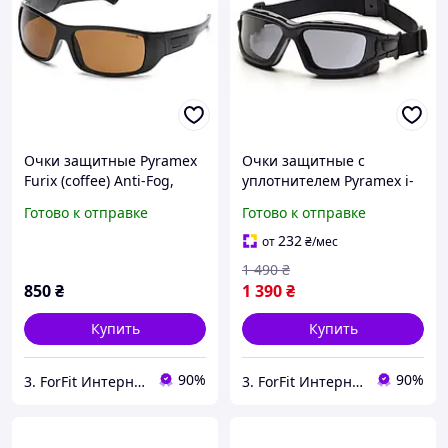
Очки защитные Pyramex
Очки защитные с
Furix (соffee) Anti-Fog,
уплотнителем Pyramex i-
коричневые анти-фог
Force XL (gray) Anti-Fog,
Готово к отправке
Готово к отправке
покрытия (защита от
черный Anti-Fog
запотевания)
покрытие (защита от
232
от
₴
/мес
светофильтр UV400
запотевания);
1 490
₴
850
₴
1 390
₴
Купить
Купить
90%
90%
3. ForFit Интернет-магазин спортивных товаров
3. ForFit Интернет-магазин спортивных товаров