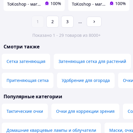
100%
100%
ToKoshop - магазин для лучших покупок!
ToKoshop - магазин для лучших покупок!
1
2
3
...
Показано 1 - 29 товаров из 8000+
Смотри также
Сетка затеняющая
Затеняющая сетка для растений
Притеняющая сетка
Удобрение для огорода
Очки
Популярные категории
Тактические очки
Очки для коррекции зрения
Со
Домашние кварцевые лампы и облучатели
Маски, очк