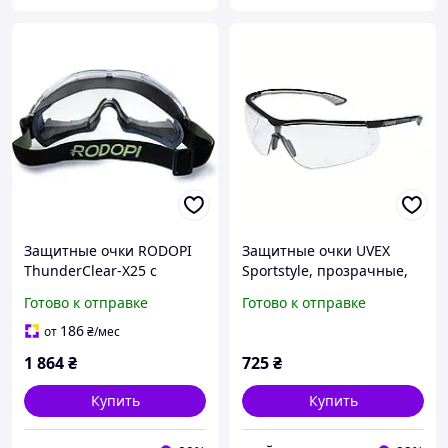
Защитные очки RODOPI
Защитные очки UVEX
ThunderClear-X25 с
Sportstyle, прозрачные,
защитой от запотевания
антифог и защита от
Готово к отправке
Готово к отправке
для работы на
царапин с обеих сторон
строительных площадках
(9193080)
186
от
₴
/мес
11 шт
1 864
₴
725
₴
Купить
Купить