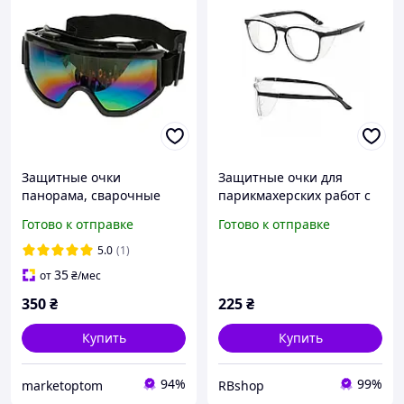
Защитные очки
Защитные очки для
панорама, сварочные
парикмахерских работ с
очки хамелеон, очки для
термостойким
Готово к отправке
Готово к отправке
работы с металлом, очки
покрытием,черные
от пыли и искр
5.0
(1)
35
от
₴
/мес
350
₴
225
₴
Купить
Купить
94%
99%
marketoptom
RBshop