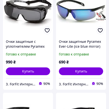
Очки защитные с
Очки защитные Pyramex
уплотнителем Pyramex
Ever-Lite (ice blue mirror)
Cappture-Plus (gray) Super
зеркальные синие
Готово к отправке
Готово к отправке
Anti-Fog H2MAX, серые
максимальный защита от
максимальная защита от
ультрафиолета UV400
990
₴
690
₴
ультрафиолета UV400
Купить
Купить
90%
90%
3. ForFit Интернет-магазин спортивных товаров
3. ForFit Интернет-магазин спортивных товаров