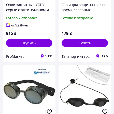
Очки защитные YATO
Очки для защиты глаз во
серые с анти-туманом и
время лазерных
эластичным пояском для
процедур
Готово к отправке
Готово к отправке
защиты глаз от осколков
при работе с металлом и
92
от
₴
/мес
деревом
915
₴
179
₴
Купить
Купить
91%
93%
ProMarket
Tanshop интернет-магазин кремов для солярия, для автозагара, после загара