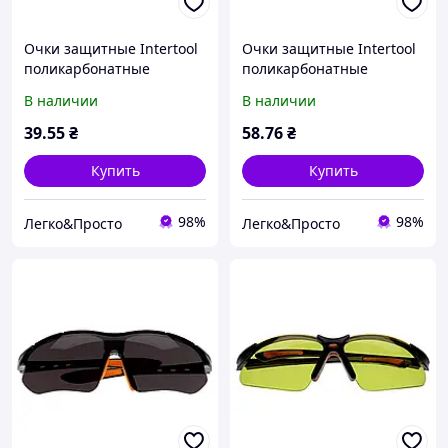
Очки защитные Intertool
Очки защитные Intertool
поликарбонатные
поликарбонатные
желтые для работы,
желтые рабочие для
В наличии
В наличии
защиты глаз от пыли,
защиты глаз от пыли,
стружки, осколков, УФ и
стружки, осколков, УФ и
39
.55
₴
58
.76
₴
улучшения контраста
улучшения видимости
Купить
Купить
98%
98%
Легко&Просто
Легко&Просто