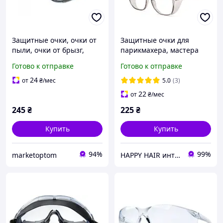
Защитные очки, очки от
Защитные очки для
пыли, очки от брызг,
парикмахера, мастера
антизапотевающие очки,
маникюра с
Готово к отправке
Готово к отправке
защитные очки для глаз
незапотевающим
покрытием и защитой UV
24
от
₴
/мес
5.0
(3)
400 серые
22
от
₴
/мес
245
₴
225
₴
Купить
Купить
94%
99%
marketoptom
HAPPY HAIR интернет-магазин профессиональной косметики для волос