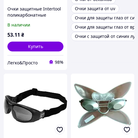
Очки защита от uv
Очки защитные Intertool
поликарбонатные
Очки для защиты глаз от син
затемненные для защиты
В наличии
Очки для защиты глаз от вр
глаз от пыли, стружки,
осколков, солнца и
53
.11
₴
Очки с защитой от синих лу
повреждений
Купить
98%
Легко&Просто