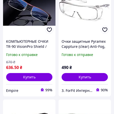
КОМПЬЮТЕРНЫЕ ОЧКИ
Очки защитные Pyramex
TR-90 VisionPro Shield /
Cappture (clear) Anti-Fog,
антиблик, 5H защита от
прозрачные
Готово к отправке
Готово к отправке
царапин, фильтр синего
максимальная защита от
света
ультрафиолета UV400
670
₴
636
.50
₴
490
₴
Купить
Купить
99%
90%
Empire
3. ForFit Интернет-магазин спортивных товаров