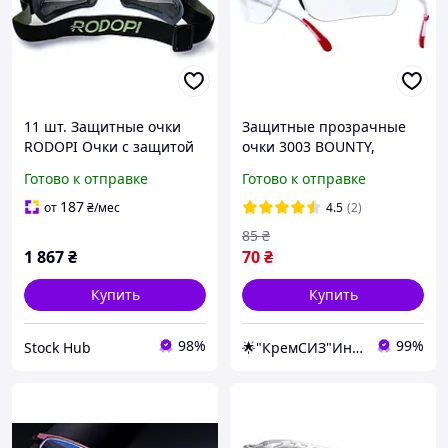
11 шт. Защитные очки
Защитные прозрачные
RODOPI Очки с защитой
очки 3003 BOUNTY,
от запотевания для
защита от
Готово к отправке
Готово к отправке
работы на строительных
ультрафиолета, царапин
площадках
и запотевания, очки
187
от
₴
/мес
4.5
(2)
рабочие
85
₴
1 867
₴
70
₴
Купить
Купить
98%
99%
Stock Hub
🌟"КремСИЗ"Интернет-магазин