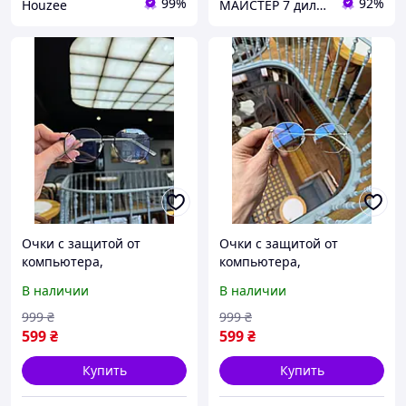
99%
92%
Houzee
МАЙСТЕР 7 дилер UVEХ safety GROUP
Очки с защитой от
Очки с защитой от
компьютера,
компьютера,
ультрафиолета, антиблик
ультрафиолета, антиблик
В наличии
В наличии
(унисекс) черные
(унисекс) серые
999
₴
999
₴
599
₴
599
₴
Купить
Купить