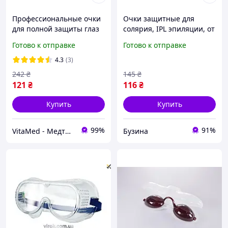
Профессиональные очки
Очки защитные для
для полной защиты глаз
солярия, IPL эпиляции, от
от всего спектра
лазера buzyna
Готово к отправке
Готово к отправке
ультрафиолетовых лучей
BactoSfera Uv Block
4.3
(3)
242
₴
145
₴
121
₴
116
₴
Купить
Купить
99%
91%
VitaMed - Медтехніка для дому, товари для здоров'я та краси!
Бузина