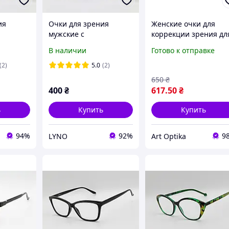
ия
Очки для зрения
Женские очки для
мужские с
коррекции зрения дл
металлической
чтения титановая
В наличии
Готово к отправке
е Blue
оправой черные Blue
металлическая оправ
ия и
Block для чтения и
с футляром розовый
(2)
5.0
(2)
.5
компьютера +0.5
титан VESTA CT 01
650
₴
400
₴
617
.50
₴
ь
Купить
Купить
94%
92%
9
LYNO
Art Optika