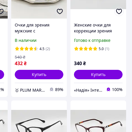
Очки для зрения
Женские очки для
мужские с
коррекции зрения
металлической
плюсы
В наличии
Готово к отправке
оправой черные для
чтения и компьютера
4.5
(2)
5.0
(1)
+0.75
540
₴
432
₴
340
₴
Купить
Купить
2%
89%
100%
🥇 PLUM MARKET
«Надія» Інтернет-Магазин