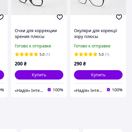
Очки для коррекции
Окуляри для корекції
зрения плюсы
зору плюсы
Готово к отправке
Готово к отправке
5.0
(1)
5.0
(1)
200
₴
290
₴
Купить
Купить
0%
100%
100%
«Надія» Інтернет-Магазин
«Надія» Інтернет-Магазин