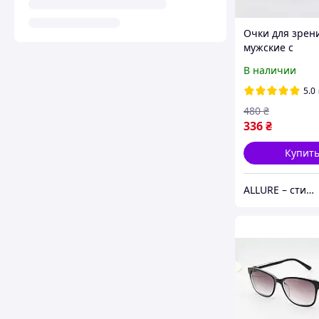
Очки для зрен
мужские с
металлической
В наличии
оправой черны
Block для чтен
5.0
компьютера +0
480
₴
336
₴
Купит
ALLURE – стиль, комфорт