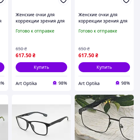
Женские очки для
Женские очки для
я
коррекции зрения для
коррекции зрения для
чтения титановая
чтения титановая
Готово к отправке
Готово к отправке
а
металлическая оправа
металлическая оправа
с футляром черный
с футляром
титан VESTA CT 01
фиолетовый титан
650
₴
650
₴
VESTA CT 01
617
.50
₴
617
.50
₴
Купить
Купить
8%
98%
98%
Art Optika
Art Optika