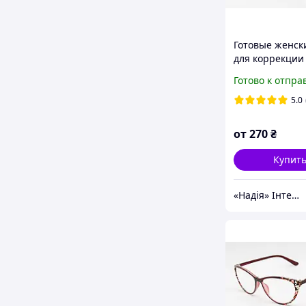
Готовые женск
для коррекции
(тонировка) м
Готово к отпра
5.0
от
270
₴
Купит
«Надія» Інтернет-Магазин