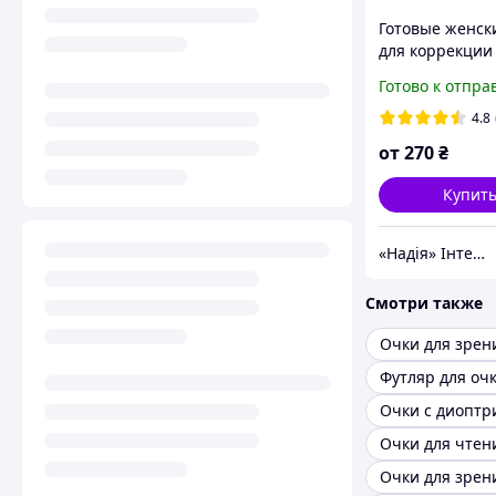
Готовые женск
для коррекции
плюсы и мину
Готово к отпра
4.8
от
270
₴
Купит
«Надія» Інтернет-Магазин
Смотри также
Очки для зрен
Футляр для оч
Очки с диоптр
Очки для чтен
Очки для зрени