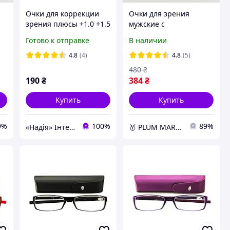
Очки для коррекции
Очки для зрения
зрения плюсы +1.0 +1.5
мужские с
+3.5 +4.0
металлической
Готово к отправке
В наличии
оправой черные Blue
Block для чтения и
4.8
(4)
4.8
(5)
компьютера +0.5
480
₴
190
₴
384
₴
Купить
Купить
9%
100%
89%
«Надія» Інтернет-Магазин
🥇 PLUM MARKET