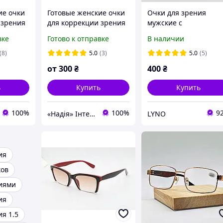
ие очки
Готовые женские очки
Очки для зрения
 зрения
для коррекции зрения
мужские с
сы
плюсы и минусы
металлической
вке
Готово к отправке
В наличии
оправой черные Blue
Block для чтения и
(8)
5.0
(3)
5.0
(5)
компьютера +0.5
от
300
₴
400
₴
ь
Купить
Купить
100%
100%
9
«Надія» Інтернет-Магазин
LYNO
ия
ков
иями
ия
я 1.5