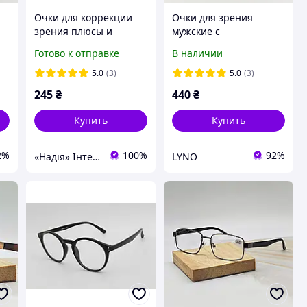
Очки для коррекции
Очки для зрения
зрения плюсы и
мужские с
минусы
металлической
Готово к отправке
В наличии
оправой черные для
чтения и компьютера
5.0
(3)
5.0
(3)
+0.75
245
₴
440
₴
Купить
Купить
2%
100%
92%
«Надія» Інтернет-Магазин
LYNO