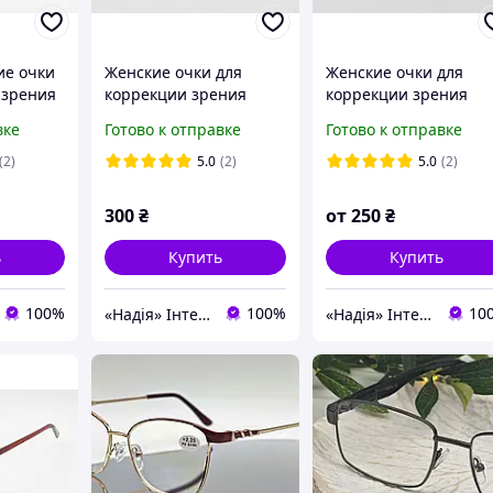
ие очки
Женские очки для
Женские очки для
 зрения
коррекции зрения
коррекции зрения
инусы
плюсы
плюсы +1,0 +1,75 +2,
вке
Готово к отправке
Готово к отправке
+4,0
(2)
5.0
(2)
5.0
(2)
300
₴
от
250
₴
ь
Купить
Купить
100%
100%
10
«Надія» Інтернет-Магазин
«Надія» Інтернет-Магазин