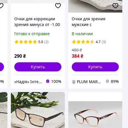
Очки для коррекции
Очки для зрения
зрения минуса от -1.00
мужские с
75
до -4.50
металлической
Готово к отправке
В наличии
оправой черные Blue
Block для чтения и
5.0
(2)
4.7
(3)
компьютера +0.5
480
₴
290
₴
384
₴
Купить
Купить
0%
100%
89%
«Надія» Інтернет-Магазин
🥇 PLUM MARKET