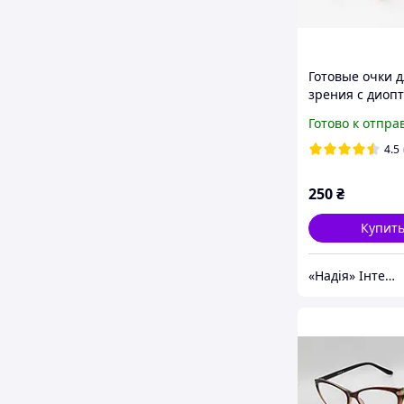
Готовые очки д
зрения с диоп
плюс +1.0
Готово к отпра
4.5
250
₴
Купит
«Надія» Інтернет-Магазин