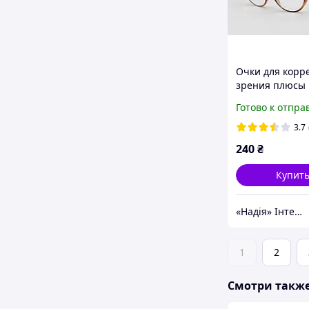
Очки для корр
зрения плюсы
Готово к отпра
3.7
240
₴
Купит
«Надія» Інтернет-Магазин
1
2
Смотри такж