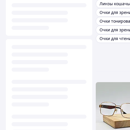
Линзы кошачьи
Очки тониров
Очки для чтени