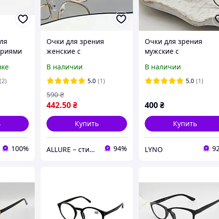
ля
Очки для зрения
Очки для зрения
триями
женские с
мужские с
металлической
металлической
вке
В наличии
В наличии
оправой черные Blue
оправой черные Blue
Block для чтения и
Block для чтения и
(2)
5.0
(1)
5.0
(1)
компьютера +0.5
компьютера +0.5
590
₴
442
.50
₴
400
₴
ь
Купить
Купить
100%
94%
9
ALLURE – стиль, комфорт
LYNO