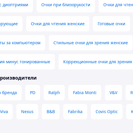
 с диоптриями
Очки при близорукости
Очки для чтен
тирующие
Очки для чтения женские
Готовые очки
оты за компьютером
Стильные очки для зрения женские
ния минус тонированные
Коррекционные очки для зрения
производители
з бренда
PD
Ralph
Fabia Monti
V&V
R
Viva
Nexus
B&B
Fabrika
Covis Optic