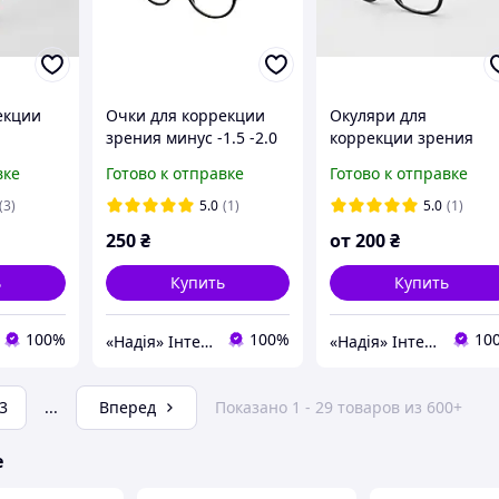
екции
Очки для коррекции
Окуляри для
зрения минус -1.5 -2.0
коррекции зрения
-2.5
плюсы
вке
Готово к отправке
Готово к отправке
(3)
5.0
(1)
5.0
(1)
250
₴
от
200
₴
ь
Купить
Купить
100%
100%
10
«Надія» Інтернет-Магазин
«Надія» Інтернет-Магазин
3
...
Вперед
Показано 1 - 29 товаров из 600+
е