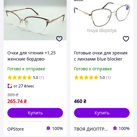
Очки для чтения +1,25
Готовые очки для зрения
женские бордово-
с линзами blue blocker
золотистые Gvest
Готово к отправке
Готово к отправке
5.0
(1)
5.0
(1)
27
от
₴
/мес
309
₴
265
.74
₴
460
₴
Купить
Купить
100%
100%
OPStore
ТВОЯ ДИОПТРИЯ