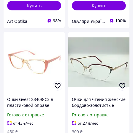
Купить
Купить
98%
100%
Art Optika
Окуляри Україна
Очки Gvest 23408-C3 в
Очки для чтения женские
пластиковой оправе
бордово-золотистые
минус -1.0
Gvest +2
Готово к отправке
Готово к отправке
43
27
от
₴
/мес
от
₴
/мес
450
₴
309
₴