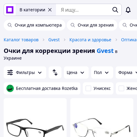
В категории
Очки для компьютера
Очки для зрения
Оч
Каталог товаров
Gvest
Красота и здоровье
Оптика
Очки для коррекции зрения
Gvest
в
Украине
Фильтры
Цена
Пол
Форма
Бесплатная доставка Rozetka
Унисекс
Жен