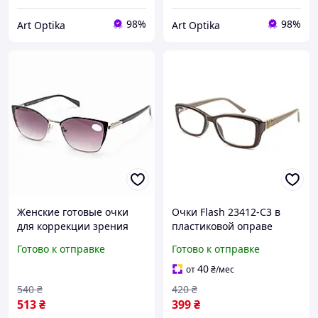
98%
98%
Art Optika
Art Optika
Женские готовые очки
Очки Flash 23412-C3 в
для коррекции зрения
пластиковой оправе
для чтения и дали
минус -2.0
Готово к отправке
Готово к отправке
металлическая оправа
тонированные черные
40
от
₴
/мес
Gvest 24415-C3
540
₴
420
₴
513
₴
399
₴