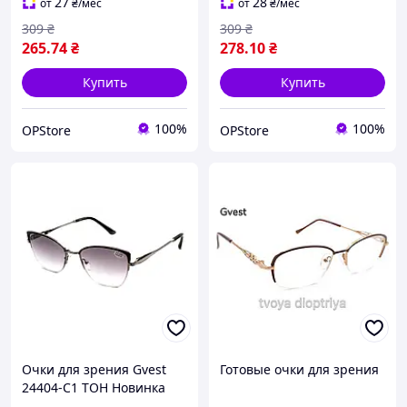
27
28
от
₴
/мес
от
₴
/мес
309
₴
309
₴
265
.74
₴
278
.10
₴
Купить
Купить
100%
100%
OPStore
OPStore
Очки для зрения Gvest
Готовые очки для зрения
24404-C1 ТОН Новинка
2025