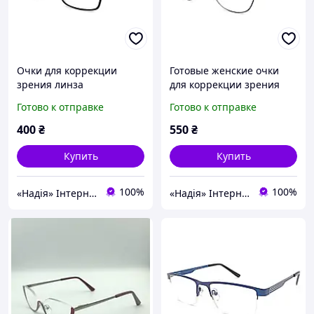
Очки для коррекции
Готовые женские очки
зрения линза
для коррекции зрения
полимерная плюсы и
Blueblocker минуса от -0,5
Готово к отправке
Готово к отправке
минусы от 0.5 до 9.5
до -4,00
400
₴
550
₴
Купить
Купить
100%
100%
«Надія» Інтернет-Магазин
«Надія» Інтернет-Магазин