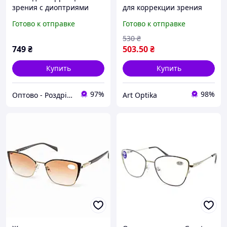
зрения с диоптриями
для коррекции зрения
GVEST 24418 C2
для чтения и дали
Готово к отправке
Готово к отправке
золотистые
металлическая оправа
золотистая Gvest 24415-
530
₴
C4
749
₴
503
.50
₴
Купить
Купить
97%
98%
Оптово - Роздрібний інтернет - магазин "MONDO"
Art Optika