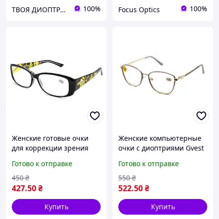
100%
100%
ТВОЯ ДИОПТРИЯ
Focus Optics
Женские готовые очки
Женские компьютерные
для коррекции зрения
очки с диоптриями Gvest
для чтения белая линза
24403-C1 Blueblocker в
Готово к отправке
Готово к отправке
пластиковая оправа
металлической оправе
черные Gvest 21419-C2
450
₴
550
₴
+8.0
427
.50
₴
522
.50
₴
Купить
Купить