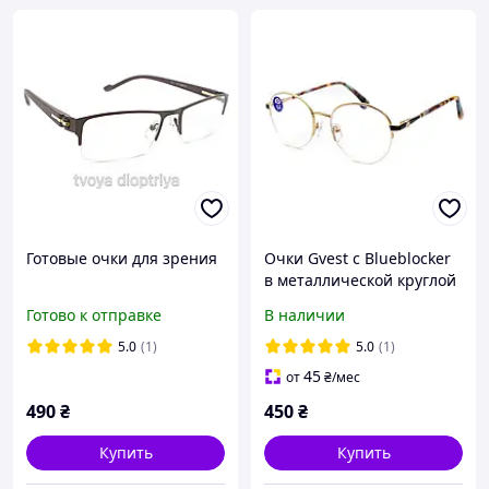
Готовые очки для зрения
Очки Gvest с Blueblocker
в металлической круглой
золотистой
Готово к отправке
В наличии
полуободковой оправе
5.0
(1)
5.0
(1)
45
от
₴
/мес
490
₴
450
₴
Купить
Купить