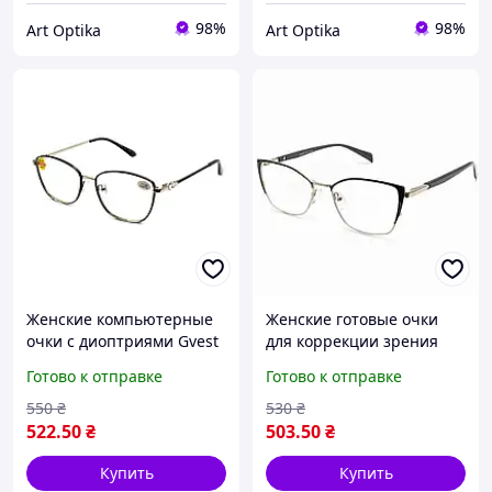
98%
98%
Art Optika
Art Optika
Женские компьютерные
Женские готовые очки
очки с диоптриями Gvest
для коррекции зрения
Blueblocker в
для чтения и дали
Готово к отправке
Готово к отправке
металлической оправе
металлическая оправа
24403-C1
черные Gvest 24415-C3
550
₴
530
₴
522
.50
₴
503
.50
₴
Купить
Купить