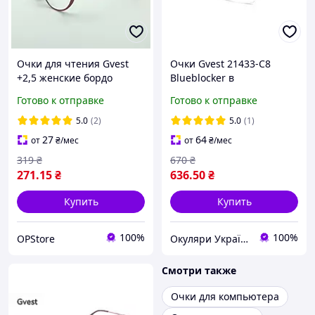
Очки для чтения Gvest
Очки Gvest 21433-C8
+2,5 женские бордо
Blueblocker в
металлической оправе
Готово к отправке
Готово к отправке
минус от -1.25
5.0
(2)
5.0
(1)
27
64
от
₴
/мес
от
₴
/мес
319
₴
670
₴
271
.15
₴
636
.50
₴
Купить
Купить
100%
100%
OPStore
Окуляри Україна
Смотри также
Очки для компьютера