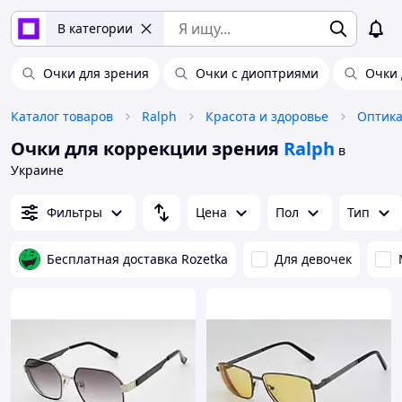
В категории
Очки для зрения
Очки с диоптриями
Очки 
Каталог товаров
Ralph
Красота и здоровье
Оптика
Очки для коррекции зрения
Ralph
в
Украине
Фильтры
Цена
Пол
Тип
Бесплатная доставка Rozetka
Для девочек