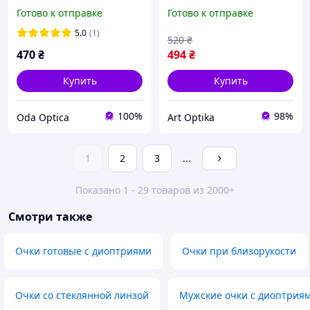
защита от синего света
Готово к отправке
Готово к отправке
черные RALPH RP8006
5.0
(1)
520
₴
470
₴
494
₴
Купить
Купить
100%
98%
Oda Optica
Art Optika
1
2
3
...
Показано 1 - 29 товаров из 2000+
Смотри также
Очки готовые с диоптриями
Очки при близорукости
Очки со стеклянной линзой
Мужские очки с диоптрия