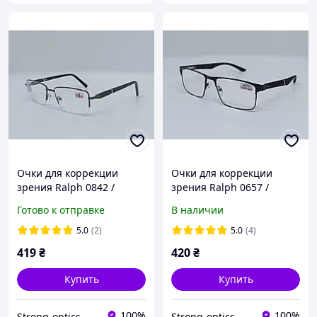
Очки для коррекции
Очки для коррекции
зрения Ralph 0842 /
зрения Ralph 0657 /
чтения от +0.5 до +4.0 от
чтения от +1.0 до +6.0 от
Готово к отправке
В наличии
-0.75 до -6.0 (Плюс/Минус)
-1.0 до -4.0 (Плюс/Минус)
5.0
(2)
5.0
(4)
419
₴
420
₴
Купить
Купить
100%
100%
Strong-optics
Strong-optics