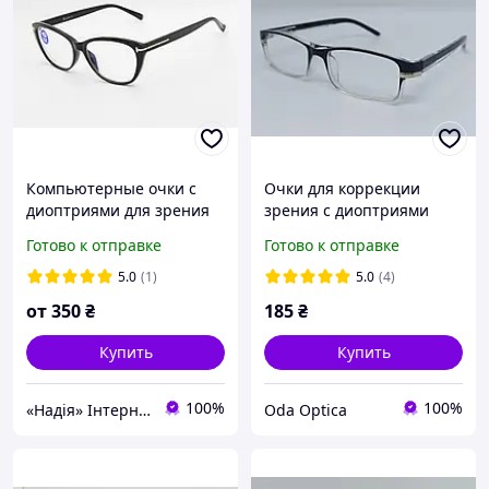
Компьютерные очки с
Очки для коррекции
диоптриями для зрения
зрения с диоптриями
Blue Blocker плюсы и
WG1020 +1.0
Готово к отправке
Готово к отправке
минусы
5.0
(1)
5.0
(4)
от
350
₴
185
₴
Купить
Купить
100%
100%
«Надія» Інтернет-Магазин
Oda Optica