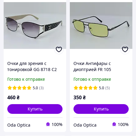
Очки для зрения с
Очки Антифары с
тонировкой GG 8718 C2
диоптрией FR 105
Готово к отправке
Готово к отправке
5.0
(3)
5.0
(5)
460
₴
350
₴
Купить
Купить
100%
100%
Oda Optica
Oda Optica