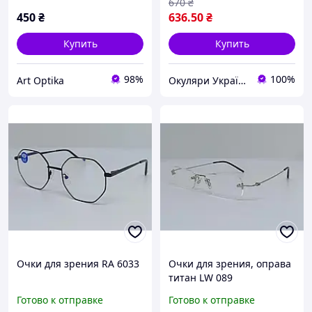
670
₴
450
₴
636
.50
₴
Купить
Купить
98%
100%
Art Optika
Окуляри Україна
Очки для зрения RA 6033
Очки для зрения, оправа
титан LW 089
Готово к отправке
Готово к отправке