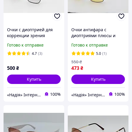
Очки с диоптрией для
Очки антифара с
коррекции зрения
диоптриями плюсы и
тонированы плюсы и
минусы +3.0 -2.5 -3.0 -4.0
Готово к отправке
Готово к отправке
минусы
4.7
(3)
5.0
(1)
550
₴
500
₴
473
₴
Купить
Купить
100%
100%
«Надія» Інтернет-Магазин
«Надія» Інтернет-Магазин