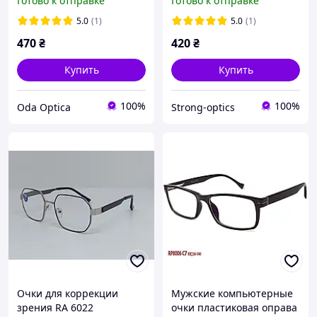
Готово к отправке
Готово к отправке
5.0
(1)
5.0
(1)
470
₴
420
₴
Купить
Купить
100%
100%
Oda Optica
Strong-optics
Очки для коррекции
Мужские компьютерные
зрения RA 6022
очки пластиковая оправа