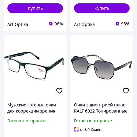
Купить
Купить
98%
98%
Art Optika
Art Optika
Мужские готовые очки
Очки з диоптрией плюс
для коррекции зрения
RALF 6022 Тонированные
для дали белая линза
Готово к отправке
Готово к отправке
пластиковая оправа
матовые шершавые
64
от
₴
/мес
черные RALPH RA3757