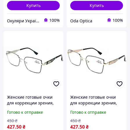
Купить
Купить
100%
100%
Окуляри Україна
Oda Optica
Женские готовые очки
Женские готовые очки
для коррекции зрения,
для коррекции зрения,
чтения белая линза
чтения белая линза
Готово к отправке
Готово к отправке
металлическая оправа
металлическая оправа
черные RALPH 6021
золотистые RALPH 6021
450
₴
450
₴
427
.50
₴
427
.50
₴