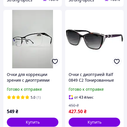
Очки для коррекции
Очки с диоптрией Ralf
зрения с диоптриями
0849 C2 Тонированные
Ralph Eyewear RA 6035 С2
Готово к отправке
Готово к отправке
43
5.0
(1)
от
₴
/мес
450
₴
549
₴
427
.50
₴
Купить
Купить