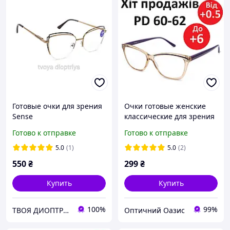
Готовые очки для зрения
Очки готовые женские
Sense
классические для зрения
лисичка с полимерной
Готово к отправке
Готово к отправке
линзой PD 60-64 очки по
рецепту
5.0
(1)
5.0
(2)
550
₴
299
₴
Купить
Купить
100%
99%
ТВОЯ ДИОПТРИЯ
Оптичний Оазис