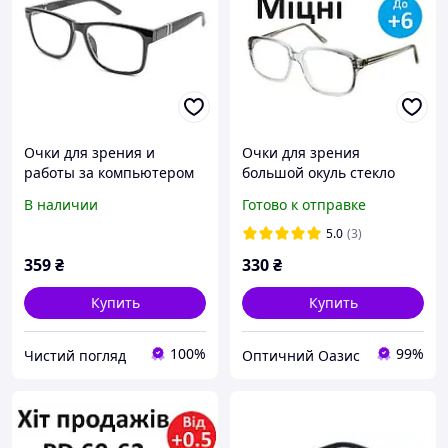
Очки для зрения и
Очки для зрения
работы за компьютером
большой окуль стекло
(черные, в классической
очки защитные с
В наличии
Готово к отправке
оправе)+2
диоптрией широкая
оправа мощные крепкие
5.0
(3)
359
₴
330
₴
Купить
Купить
100%
99%
Чистий погляд
Оптичний Оазис