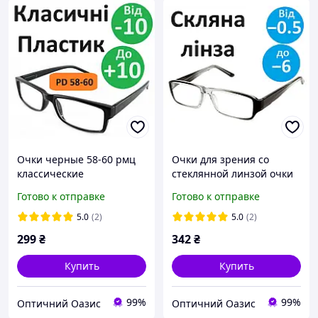
Очки черные 58-60 рмц
Очки для зрения со
классические
стеклянной линзой очки
пластиковые очки для
для коррекции зрения
Готово к отправке
Готово к отправке
коррекции дужки флекс
универсальная оправа
Черные PD 58-60
Украина МИНУСОВЫЕ
5.0
(2)
5.0
(2)
299
₴
342
₴
Купить
Купить
99%
99%
Оптичний Оазис
Оптичний Оазис