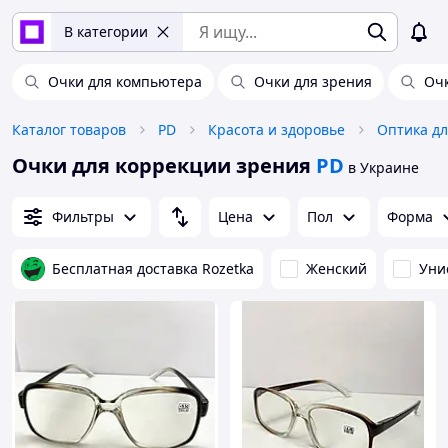
В категории
Очки для компьютера
Очки для зрения
Очк
Каталог товаров
PD
Красота и здоровье
Оптика дл
Очки для коррекции зрения
PD
в Украине
Фильтры
Цена
Пол
Форма
Бесплатная доставка Rozetka
Женский
Уни