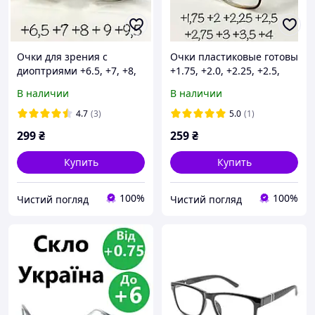
Очки для зрения с
Очки пластиковые готовы
диоптриями +6.5, +7, +8,
+1.75, +2.0, +2.25, +2.5,
+9, +9.5
+2.75, +3.0, +3.5, +4.0
В наличии
В наличии
4.7
(3)
5.0
(1)
299
₴
259
₴
Купить
Купить
100%
100%
Чистий погляд
Чистий погляд