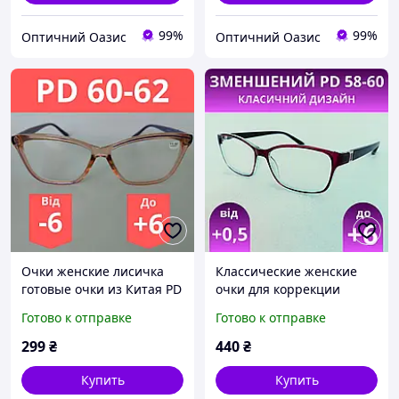
99%
99%
Оптичний Оазис
Оптичний Оазис
Очки женские лисичка
Классические женские
готовые очки из Китая PD
очки для коррекции
60-64 очки по рецепту
зрения с диоптриями
Готово к отправке
Готово к отправке
для зрения Очки плюс
плюс+. Пластиковые.
Уменьшенное
299
₴
440
₴
межцентровое
расстояние РМЦ(PD) 58-60
Купить
Купить