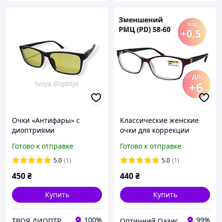
Очки «Антифары» с
Классические женские
диоптриями
очки для коррекции
зрения с диоптриями
Готово к отправке
Готово к отправке
плюс+. Пластиковые.
Уменьшенное
5.0
(1)
5.0
(1)
межцентровое
450
₴
440
₴
расстояние РМЦ(PD) 58-60
Купить
Купить
100%
99%
ТВОЯ ДИОПТРИЯ
Оптичний Оазис