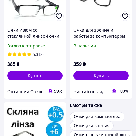
Очки Изюм со
Очки для зрения и
стеклянной линзой очки
работы за компьютером
производства Украина с
(черные, в классической
Готово к отправке
В наличии
РМЦ 58-60мм. Очки
оправе)+1
стекло. Очки на плюс
5.0
(8)
385
₴
359
₴
Купить
Купить
99%
100%
Оптичний Оазис
Чистий погляд
Смотри также
Очки для компьютера
Очки для зрения
Очки с регулировкой линз