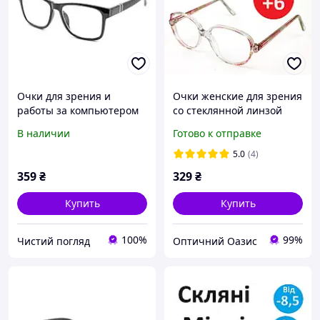
Очки для зрения и
Очки женские для зрения
работы за компьютером
со стеклянной линзой
(черные, в классической
Женские очки для чтения
В наличии
Готово к отправке
оправе)+1,5
очки стекло оптические
очки прозрачные
5.0
(4)
359
₴
329
₴
Купить
Купить
100%
99%
Чистий погляд
Оптичний Оазис