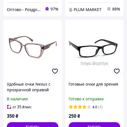
97%
88%
Оптово - Роздрібний інтернет - магазин "MONDO"
🥇 PLUM MARKET
Удобные очки Nexus с
Готовые очки для зрения
прозрачной оправой
сиреневого оттенка для
В наличии
Готово к отправке
чтения
35
от
₴
/мес
4.0
(1)
350
₴
250
₴
Купить
Купить