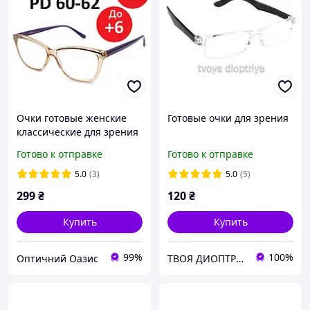
Очки готовые женские
Готовые очки для зрения
классические для зрения
лисичка с полимерной
Готово к отправке
Готово к отправке
линзой уменьшенный PD
60-62 очки по рецепту
5.0
(3)
5.0
(5)
299
₴
120
₴
Купить
Купить
99%
100%
Оптичний Оазис
ТВОЯ ДИОПТРИЯ