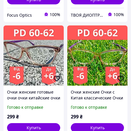
100%
100%
Focus Optics
ТВОЯ ДИОПТРИЯ
Очки женские готовые
Очки женские Очки с
очки очки китайские очки
Китая классические Очки
с диоптрией PD 60-64
на плюс PD 60-64 очки
Готово к отправке
Готово к отправке
очки по рецепту Очки
для зрения очки с
плюс
диоптрией
299
₴
299
₴
Купить
Купить