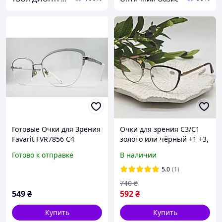
Готовые Очки для Зрения
Очки для зрения C3/C1
Favarit FVR7856 C4
золото или чёрный +1 +3,
Серебристые, с
фильтр Blue Block,
Готово к отправке
В наличии
Антибликом и Флексами
компьютерные,
(от +0.50 до +6.00 / от
металлическая оправа
5.0
(1)
-1.00 до -4.00)
740
₴
549
₴
592
₴
Купить
Купить