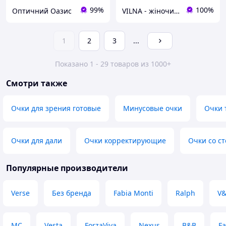
99%
100%
Оптичний Оазис
VILNA - жіночий одяг, окуляри та парфумерія
1
2
3
...
Показано 1 - 29 товаров из 1000+
Смотри также
Очки для зрения готовые
Минусовые очки
Очки 
Очки для дали
Очки корректирующие
Очки со с
Популярные производители
Verse
Без бренда
Fabia Monti
Ralph
V
MC
Vesta
ForzaViva
Nexus
B&B
Fa