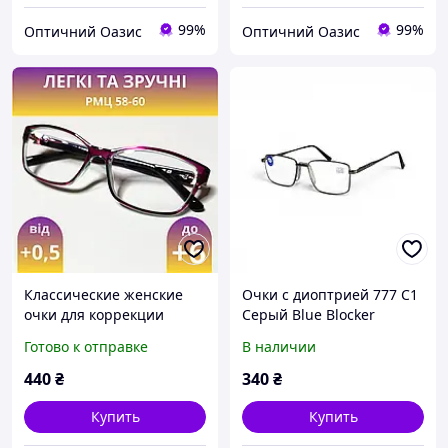
99%
99%
Оптичний Оазис
Оптичний Оазис
Классические женские
Очки с диоптрией 777 С1
очки для коррекции
Серый Blue Blocker
зрения с диоптриями
Готово к отправке
В наличии
плюс+. Пластиковые.
Уменьшенное
440
₴
340
₴
межцентровое
расстояние РМЦ(PD) 58-60
Купить
Купить