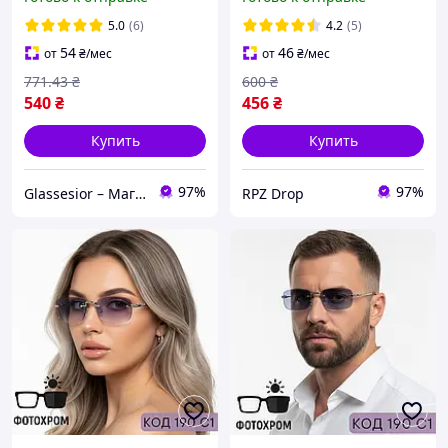
полимерные линзы. Код
оправой. Код: 575 С2
24014 С2
5.0
(6)
4.2
(5)
54
46
от
₴
/мес
от
₴
/мес
771
.43
₴
600
₴
540
₴
456
₴
Купить
Купить
97%
97%
Glassesior – Магазин оптики
RPZ Drop