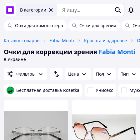
В категории
Очки для компьютера
Очки для зрения
Оч
Каталог товаров
Fabia Monti
Красота и здоровье
О
Очки для коррекции зрения
Fabia Monti
в Украине
Фильтры
Цена
Пол
Тип
Бесплатная доставка Rozetka
Унисекс
Муж