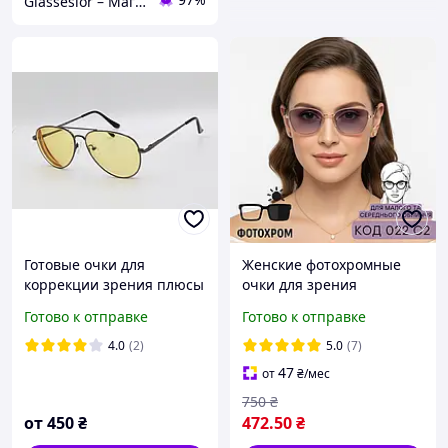
Glassesior – Магазин оптики
Готовые очки для
Женские фотохромные
коррекции зрения плюсы
очки для зрения
и минусы
элегантная бабочка в
Готово к отправке
Готово к отправке
тёмно-бежевой
металлической оправе.
4.0
(2)
5.0
(7)
Код 022 С2
47
от
₴
/мес
750
₴
от
450
₴
472
.50
₴