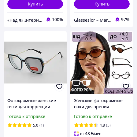
Купить
Купить
100%
97%
«Надія» Інтернет-Магазин
Glassesior – Магазин оптики
Фотохромные женские
Женские фотохромные
очки для коррекции
очки для зрения
зрения (хамелеон серый)
овальная форма и оправа
Готово к отправке
Готово к отправке
плюсы и минусы
Print Leo. Код 2846 С2
5.0
(1)
4.8
(5)
48
от
₴
/мес