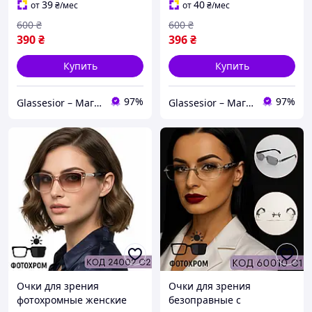
39
40
от
₴
/мес
от
₴
/мес
600
₴
600
₴
390
₴
396
₴
Купить
Купить
97%
97%
Glassesior – Магазин оптики
Glassesior – Магазин оптики
Очки для зрения
Очки для зрения
фотохромные женские
безоправные с