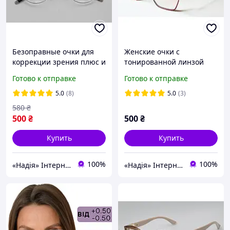
Безоправные очки для
Женские очки с
коррекции зрения плюс и
тонированной линзой
минус
для коррекции зрения
Готово к отправке
Готово к отправке
плюсы
5.0
(8)
5.0
(3)
580
₴
500
₴
500
₴
Купить
Купить
100%
100%
«Надія» Інтернет-Магазин
«Надія» Інтернет-Магазин