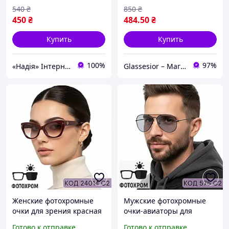
540
₴
850
₴
450
₴
484
.50
₴
Купить
Купить
100%
97%
«Надія» Інтернет-Магазин
Glassesior – Магазин оптики
Женские фотохромные
Мужские фотохромные
очки для зрения красная
очки-авиаторы для
оправа, коричневые
зрения с металлической
Готово к отправке
Готово к отправке