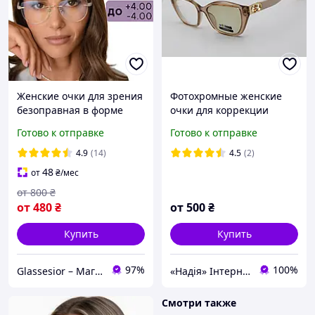
Женские очки для зрения
Фотохромные женские
безоправная в форме
очки для коррекции
«кошачий глаз» с
зрения (хамелеон
Готово к отправке
Готово к отправке
ультралёгкими
коричневый) плюсы и
силиконовыми дужками.
минусы
4.9
(14)
4.5
(2)
Код 8952 С2
48
от
₴
/мес
от
800
₴
от
480
₴
от
500
₴
Купить
Купить
97%
100%
Glassesior – Магазин оптики
«Надія» Інтернет-Магазин
Смотри также