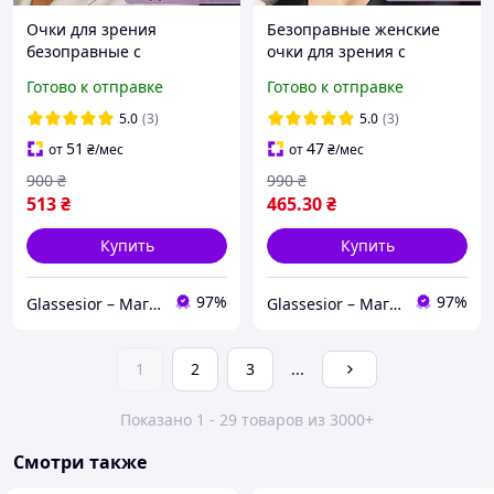
Очки для зрения
Безоправные женские
безоправные с
очки для зрения с
фотохромными линзами
фотохромными линзами.
Готово к отправке
Готово к отправке
и защитой от
Код: 6005 С1
компьютера форма
5.0
(3)
5.0
(3)
прямоугольная. Код
51
47
от
₴
/мес
от
₴
/мес
60010 C1
900
₴
990
₴
513
₴
465
.30
₴
Купить
Купить
97%
97%
Glassesior – Магазин оптики
Glassesior – Магазин оптики
1
2
3
...
Показано 1 - 29 товаров из 3000+
Смотри также