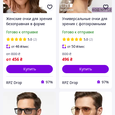
Женские очки для зрения
Универсальные очки для
безоправная в форме
зрения с фотохромными
«кошачий глаз» с
линзами и Blue Blocker
Готово к отправке
Готово к отправке
ультралёгкими
безоправные, золотая
силиконовыми дужками.
оправа. Код: 190 C2
5.0
(2)
5.0
(2)
Код 8952 С2
46
50
от
₴
/мес
от
₴
/мес
от
800
₴
800
₴
от
456
₴
496
₴
Купить
Купить
97%
97%
RPZ Drop
RPZ Drop