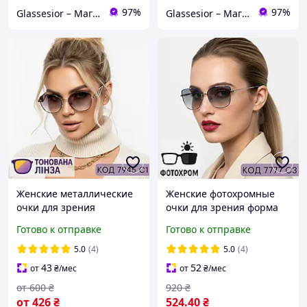
97%
97%
Glassesior – Магазин оптики
Glassesior – Магазин оптики
Женские металлические
Женские фотохромные
очки для зрения
очки для зрения форма
элегантность в серебре.
«кошачий глаз»,
Готово к отправке
Готово к отправке
Код: 7945 С1
серебристая оправа,
синяя основа. Код: 7777
5.0
(4)
5.0
(4)
С3
43
52
от
₴
/мес
от
₴
/мес
от
600
₴
920
₴
от
426
₴
524
.40
₴