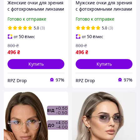
Женские очки для зрения
Мужские очки для зрения
с фотохромными линзами
с фотохромными линзами
и Blue Blocker
и Blue Blocker
Готово к отправке
Готово к отправке
элегантность без оправы.
элегантность без оправы.
Код 190 C1
Код 190 C1
5.0
(3)
5.0
(3)
50
50
от
₴
/мес
от
₴
/мес
800
₴
800
₴
496
₴
496
₴
Купить
Купить
97%
97%
RPZ Drop
RPZ Drop