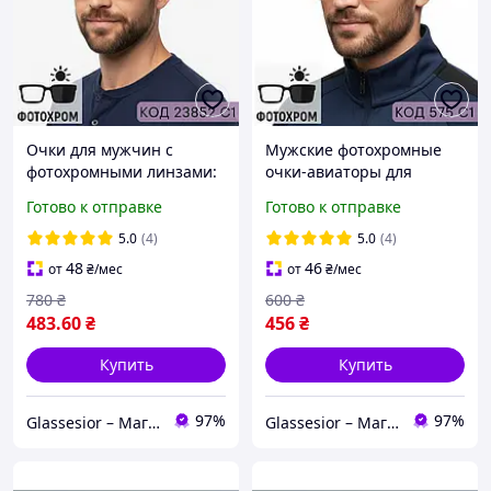
Очки для мужчин с
Мужские фотохромные
фотохромными линзами:
очки-авиаторы для
защита от солнца и
зрения с металлической
Готово к отправке
Готово к отправке
удобство для зрения. Код
оправой. Код: 575 С1
23852 С1
5.0
(4)
5.0
(4)
48
46
от
₴
/мес
от
₴
/мес
780
₴
600
₴
483
.60
₴
456
₴
Купить
Купить
97%
97%
Glassesior – Магазин оптики
Glassesior – Магазин оптики