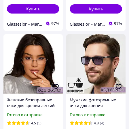
Купить
Купить
97%
97%
Glassesior – Магазин оптики
Glassesior – Магазин оптики
Женские безоправные
Мужские фотохромные
очки для зрения лёгкий
очки для зрения
стиль и удобство. Код: 205
прямоугольной формы.
Готово к отправке
Готово к отправке
C1
Код: 8890 С1
4.5
(5)
4.8
(4)