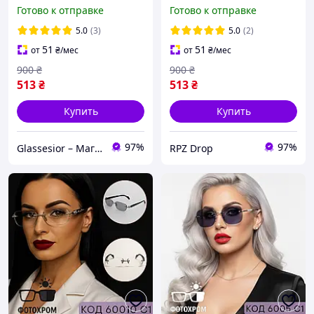
пластиковая оправа,
фотохромными линзами
Готово к отправке
Готово к отправке
светло-коричневый цвет.
и защитой от
Код 24002 С2 +0.5
компьютера форма
5.0
(3)
5.0
(2)
прямоугольная. Код
51
51
от
₴
/мес
от
₴
/мес
60010 C1
900
₴
900
₴
513
₴
513
₴
Купить
Купить
97%
97%
Glassesior – Магазин оптики
RPZ Drop