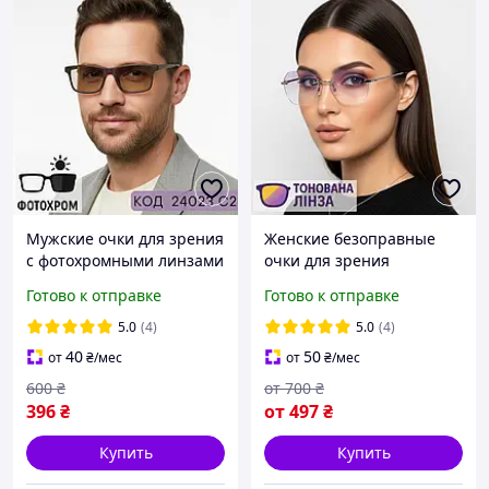
Мужские очки для зрения
Женские безоправные
с фотохромными линзами
очки для зрения
в коричневой оправе.
стильный шестигранник
Готово к отправке
Готово к отправке
Код: 24023 С2
с сиреневым акцентом.
Код 7899 С1
5.0
(4)
5.0
(4)
40
50
от
₴
/мес
от
₴
/мес
600
₴
от
700
₴
396
₴
от
497
₴
Купить
Купить