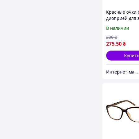
Красные очки 
диоприей для 
женские
В наличии
290
₴
275
.50
₴
Купит
Интернет-магазин Счастливый Клуб