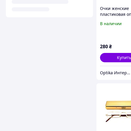
Очки женские
пластиковая о
серого оттенка
В наличии
плюсовая дио
280
₴
Купит
Optika Интернет Магазин