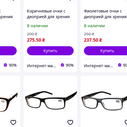
с
Коричневые очки с
Фиолетовые очки с
зрения
диоприей для зрения
диоприей для зрения
женские
женские
В наличии
В наличии
290
₴
250
₴
275
.50
₴
237
.50
₴
ь
Купить
Купить
90%
90%
9
Интернет-магазин Счастливый Клуб
Интернет-магазин Счастливый Клуб