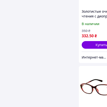
Золотистые оч
чтения с диоп
+3,25; +3,50; +4
В наличии
350
₴
332
.50
₴
Купит
Интернет-магазин Счастливый Клуб