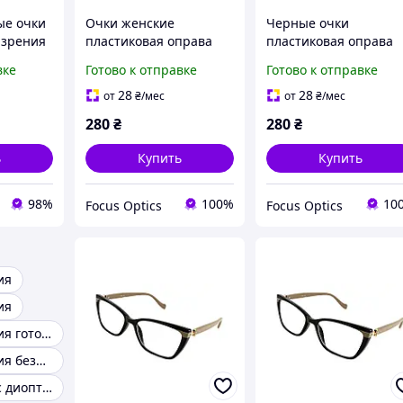
ые очки
Очки женские
Черные очки
 зрения
пластиковая оправа
пластиковая оправа
серого оттенка
для женщин диоптри
вке
Готово к отправке
Готово к отправке
права
плюсовая диоптрия
+1...+6
2
28
28
от
₴
/мес
от
₴
/мес
280
₴
280
₴
ь
Купить
Купить
98%
100%
10
Focus Optics
Focus Optics
ия
ия
Очки для зрения готовые
Очки для зрения безоправные
Очки готовые с диоптриями