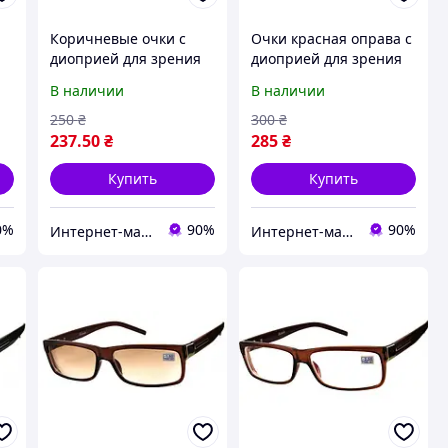
Коричневые очки с
Очки красная оправа с
диоприей для зрения
диоприей для зрения
женские
женские
В наличии
В наличии
250
₴
300
₴
237
.50
₴
285
₴
Купить
Купить
0%
90%
90%
Интернет-магазин Счастливый Клуб
Интернет-магазин Счастливый Клуб