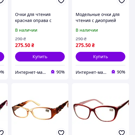
Очки для чтения
Модельные очки для
красная оправа с
чтения с диоприей
диоприей VESTA
VESTA
В наличии
В наличии
290
₴
290
₴
275
.50
₴
275
.50
₴
Купить
Купить
0%
90%
90%
Интернет-магазин Счастливый Клуб
Интернет-магазин Счастливый Клуб