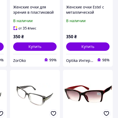
Женские очки для
Женские очки Estel с
зрения в пластиковой
металлической
оправе +-4
полуободковой
В наличии
В наличии
оправой плюсовые и
минусовые диоптрии
35
от
₴
/мес
+1.5
350
₴
350
₴
Купить
Купить
0%
99%
98%
ZorOko
Optika Интернет Магазин