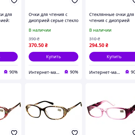
ки для
Очки для чтения с
Стеклянные очки для
рией:
диоприей серые стекло
чтения с диоприей
,00
В наличии
В наличии
390
₴
310
₴
370
.50
₴
294
.50
₴
ь
Купить
Купить
90%
90%
9
Интернет-магазин Счастливый Клуб
Интернет-магазин Счастливый Клуб