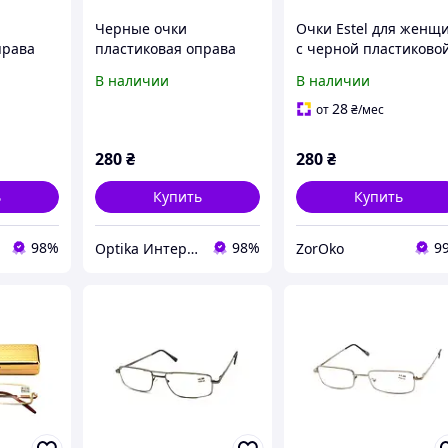
Черные очки
Очки Estel для женщ
права
пластиковая оправа
с черной пластиково
для женщин диоптрия
оправой
В наличии
В наличии
птрия
+1...+6
28
от
₴
/мес
280
₴
280
₴
ь
Купить
Купить
98%
98%
9
Optika Интернет Магазин
ZorOko