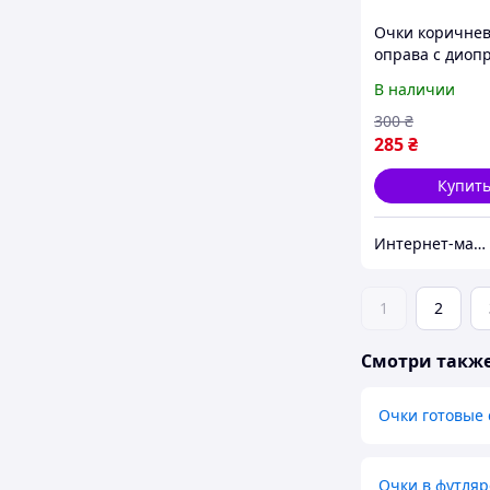
Очки коричне
оправа с диоп
зрения женски
В наличии
300
₴
285
₴
Купит
Интернет-магазин Счастливый Клуб
1
2
Смотри такж
Очки готовые 
Очки в футляр