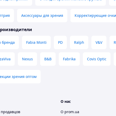
птрия
Аксессуары для зрения
Корректирующие очки
производители
з бренда
Fabia Monti
PD
Ralph
V&V
R
zaViva
Nexus
B&B
Fabrika
Covis Optic
екции зрения оптом
О нас
 продавцов
О prom.ua