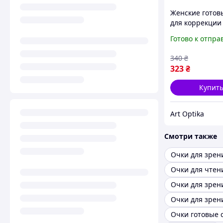
Женские готов
для коррекции
для чтения
Готово к отпра
пластиковая о
серые Estel 00
340
₴
323
₴
Купит
Art Optika
Смотри также
Очки для зрен
Очки для чтен