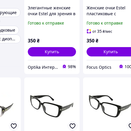
Элегантные женские
Женские очки Estel
ирующие
очки Estel для зрения в
пластиковые с
пластиковой оправе
плюсовыми и
Готово к отправке
Готово к отправке
минусовыми
одковые
диоптриями
35
от
₴
/мес
Женские очки с диоптриями
350
₴
350
₴
Купить
Купить
98%
10
Optika Интернет Магазин
Focus Optics