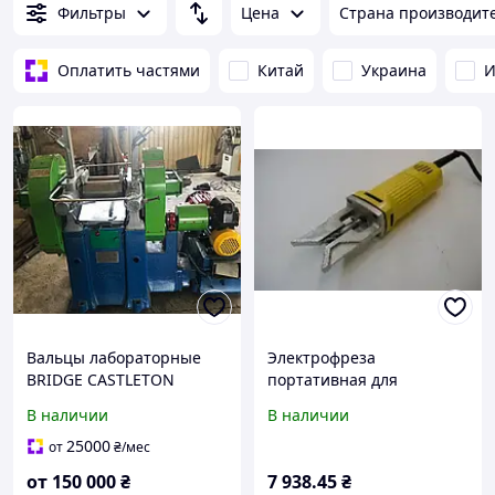
пластика
Фильтры
Цена
Страна производит
Оплатить частями
Китай
Украина
И
Вальцы лабораторные
Электрофреза
BRIDGE CASTLETON
портативная для
ROCHDALE длина валов
зачистки сварочного шва
В наличии
В наличии
300мм, диаметр 150мм б/
внешнего угла
у
25000
от
₴
/мес
от
150 000
₴
7 938
.45
₴