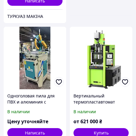
Написать
ТУРКУАЗ МАКIНА
Одноголовая пила для
Вертикальный
ПВХ и алюминия с
термопластавтомат
верхней подачей
Yizumi серво серия
В наличии
В наличии
UN40V4
Цену уточняйте
от
621 000
₴
Написать
Купить