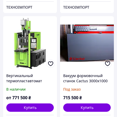
ТЕХНОІМПОРТ
ТЕХНОІМПОРТ
Вертикальный
Вакуум формовочный
термопластавтомат
станок Cactus 3000х1000
Yizumi серво серия
(Серый + Красный)
В наличии
Под заказ
UN60V4
от
771 500
₴
715 500
₴
Купить
Купить