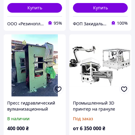
Купить
Купить
95%
100%
ООО «Резинопласт». Завод РТИ. Резинотехнические изделия, металообработка
ФОП Закидальський Олександр Анатолійович
Пресс гидравлический
Промышленный 3D
вулканизационный
принтер на грануле
"Тамбовец" 250т 600х600
Yizumi SpaceA-900E-500-S-
В наличии
Под заказ
2 эт
FP
400 000
₴
от
6 350 000
₴