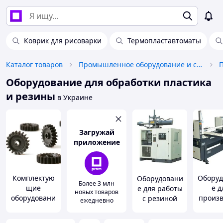
Коврик для рисоварки
Термопластавтоматы
Каталог товаров
Промышленное оборудование и станки
Оборудование для обработки пластика
и резины
в Украине
Загружай
приложение
Комплектую
Оборуд
Оборудовани
Более 3 млн
щие
е д
е для работы
новых товаров
оборудовани
произв
с резиной
ежедневно
я для
а око
обработки