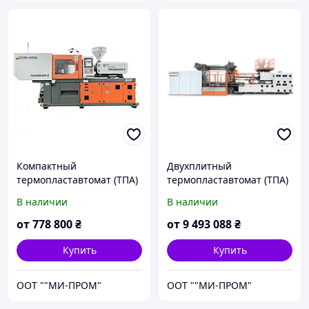
Компактный
Двухплитный
термопластавтомат (ТПА)
термопластавтомат (ТПА)
Focus 60-H-SVP/2 | МИ-
SM700-ТР-SVP/2 | МИ-
В наличии
В наличии
ПРОМ
ПРОМ
от
778 800
₴
от
9 493 088
₴
Купить
Купить
ООТ ""МИ-ПРОМ"
ООТ ""МИ-ПРОМ"