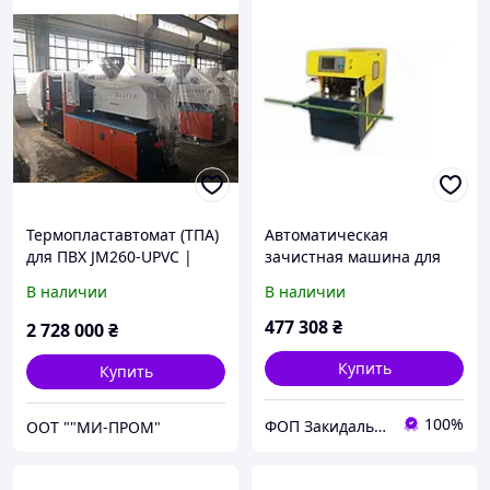
Термопластавтомат (ТПА)
Автоматическая
для ПВХ JM260-UPVC |
зачистная машина для
МИ-ПРОМ
углов ПВХ профиля
В наличии
В наличии
477 308
₴
2 728 000
₴
Купить
Купить
100%
ФОП Закидальський Олександр Анатолійович
ООТ ""МИ-ПРОМ"