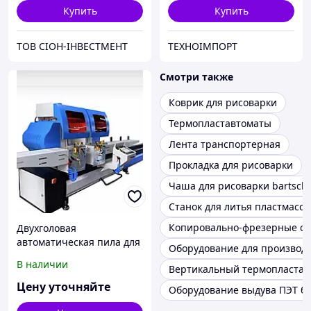
Купить
Купить
ТОВ СІОН-ІНВЕСТМЕНТ
ТЕХНОІМПОРТ
Смотри также
Коврик для рисоварки
Термопластавтоматы
Лента транспортерная
Прокладка для рисоварки
Чаша для рисоварки bartsch
Станок для литья пластмасс
Копировально-фрезерные ст
Двухголовая
автоматическая пила для
Оборудование для производс
резки ПВХ и Алюминия
В наличии
Вертикальный термопластав
(550 мм) (TURKUAZ)
Цену уточняйте
Оборудование выдува ПЭТ б