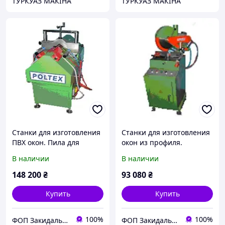
ТУРКУАЗ МАКIНА
ТУРКУАЗ МАКIНА
Станки для изготовления
Станки для изготовления
ПВХ окон. Пила для
окон из профиля.
порезки штапика
Одноголовая пила для
В наличии
В наличии
ПВХ и алюминия с
верхней подачей. Диск
148 200
₴
93 080
₴
350мм полуавтомат.
Купить
Купить
100%
100%
ФОП Закидальський Олександр Анатолійович
ФОП Закидальський Олександр Анатолійович