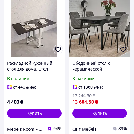
Раскладной кухонный
Обеденный стол с
стол для дома. Стол
керамической
складной обеденный в
столешницей раскладной
В наличии
В наличии
стиле лофт
прямоугольный в
современном стиле для
440
1360
от
₴
/мес
от
₴
/мес
кухни гостиной TM-76
17 244
.50
₴
петра грей+чёрный
4 400
₴
13 604
.50
₴
Купить
Купить
94%
89%
Mebels Room – ми за комфорт та зручність для вас
Світ Меблів