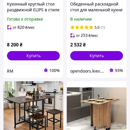
Кухонный круглый стол
Обеденный раскладной
раздвижной ELIPS в стиле
стол для маленькой кухни
Loft, обеденный
на колесах "Соло"
Готово к отправке
В наличии
стильный овальный лофт
(915x600x730) Белый
стол трансформер
Гамма стиль
820
от
₴
/мес
5.0
(1)
253
от
₴
/мес
8 200
₴
2 532
₴
Купить
Купить
100%
93%
RM
opendoors.kiev.ua – Кухни, Мебель для дома, Двери