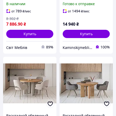
стол белый 120х80 см
гостиную "КАРПАТЫ"
В наличии
Готово к отправке
овальный на кухню в
200+40+40/100 см /
классическом стиле
Овальный стол из дерева
789
1494
от
₴
/мес
от
₴
/мес
Турин
8 302
₴
7 886
.90
₴
14 940
₴
Купить
Купить
89%
100%
Світ Меблів
Kaminskijmebli - Производство и продажа столов и стульев
Раскладной обеденный
Раскладной обеденный