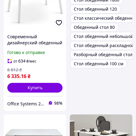
Стол обеденный 120
Стол классический обеденн
Обеденный стол 80
Стол обеденный небольшой
Современный
дизайнерский обеденный
Стол обеденный раскладной
стол раскладной Соло
Готово к отправке
Разборный обеденный стол
белый металл/базальт в
стиле лофт Микс Мебель
634
от
₴
/мес
Стол обеденный 100 см
6 812
₴
6 335
.16
₴
Купить
98%
Office Systems 24 - меблі для всіх! Україна! Підбираємо з любов'ю!