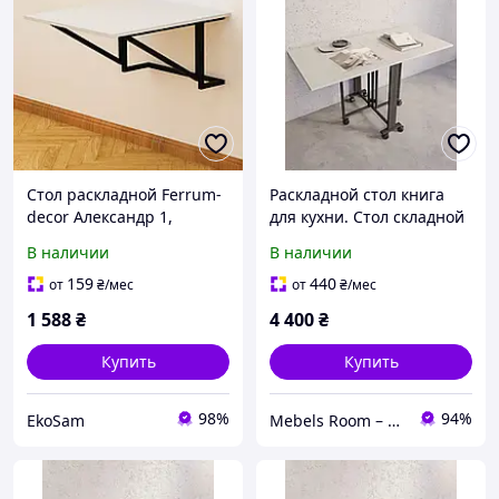
Стол раскладной Ferrum-
Раскладной стол книга
decor Александр 1,
для кухни. Стол складной
60х70х75 см, обеденный/
обеденный в стиле лофт
В наличии
В наличии
письменный стол в стиле
лофт, белый/черный
159
440
от
₴
/мес
от
₴
/мес
1 588
₴
4 400
₴
Купить
Купить
98%
94%
EkoSam
Mebels Room – ми за комфорт та зручність для вас