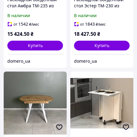
стол Амбра TM-235 из
стол Эстер TM-230 из
шпонированного МДФ в
шпонированного МДФ в
В наличии
В наличии
цвете ясень / теплый
цвете ясень
песок
1542
1843
от
₴
/мес
от
₴
/мес
15 424
.50
₴
18 427
.50
₴
Купить
Купить
domero_ua
domero_ua