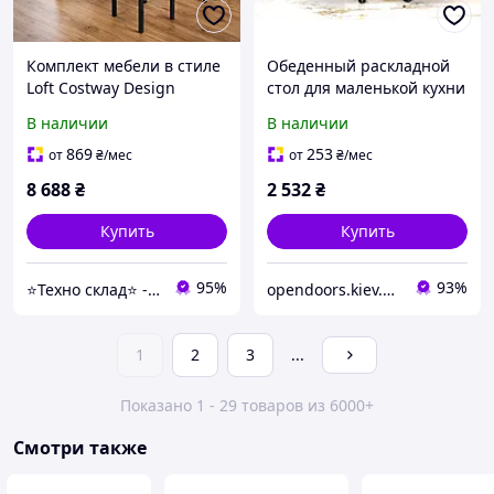
Комплект мебели в стиле
Обеденный раскладной
Loft Costway Design
стол для маленькой кухни
раскладной обеденный
на колесах "Соло"
В наличии
В наличии
стол-трансформер на
(915x600x730) Дуб Сонома
колесах со стульями и
Гамма стиль
869
253
от
₴
/мес
от
₴
/мес
полками коричневый
8 688
₴
2 532
₴
Купить
Купить
95%
93%
⭐️Техно склад⭐️ - лідери продажів продукції, завдяки новим технологіям.
opendoors.kiev.ua – Кухни, Мебель для дома, Двери
1
2
3
...
Показано 1 - 29 товаров из 6000+
Смотри также