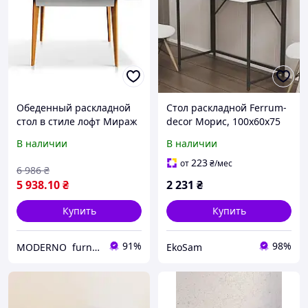
Обеденный раскладной
Стол раскладной Ferrum-
стол в стиле лофт Мираж
decor Морис, 100х60х75
98-130 см белый
см, письменный/
В наличии
В наличии
обеденный стол в стиле
лофт, белый/черный
223
от
₴
/мес
6 986
₴
5 938
.10
₴
2 231
₴
Купить
Купить
91%
98%
MODERNO furnitures
EkoSam