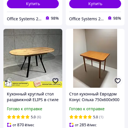
Купить
Купить
98%
98%
Office Systems 24 - меблі для всіх! Україна! Підбираємо з любов'ю!
Office Systems 24 - меблі для всіх! Україна! Підбираємо з любов'ю!
Кухонный круглый стол
Стол кухонный Евродом
раздвижной ELIPS в стиле
Конус Ольха 750х600х900
Loft, обеденный
мм Раскладной кухонный
Готово к отправке
Готово к отправке
современный овальный
стол Обеденный стол в
стол трансформер RMX
гостиную
5.0
(6)
5.0
(1)
870
285
от
₴
/мес
от
₴
/мес