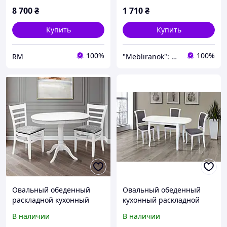
8 700
₴
1 710
₴
Купить
Купить
100%
100%
RM
"Mebliranok": Производитель мебели для дома, офиса, салона
Овальный обеденный
Овальный обеденный
раскладной кухонный
кухонный раскладной
стол белый 100 см для
стол белый 110х70 см
В наличии
В наличии
маленькой кухни в
деревянный на кухню в