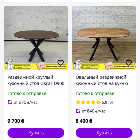
Раздвижной круглый
Овальный раздвижной
кухонный стол Oscar D900
кухонный стол на кухню
современный обеденный
Ronni 1100 современный
Готово к отправке
Готово к отправке
стол на кухню в стиле
обеденный стол в стиле
Loft,лофт столик RMX
Loft, для кухни RMX
970
от
₴
/мес
5.0
(3)
840
от
₴
/мес
9 700
₴
8 400
₴
Купить
Купить