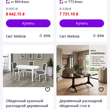
классическом стиле
классическом стиле
864
773
от
₴
/мес
от
₴
/мес
Анжелика
Турин
9 097
₴
8 138
₴
8 642
.15
₴
7 731
.10
₴
Купить
Купить
89%
89%
Світ Меблів
Світ Меблів
Обеденный кухонный
Деревянный раскладной
раскладной деревянный
обеденный стол в