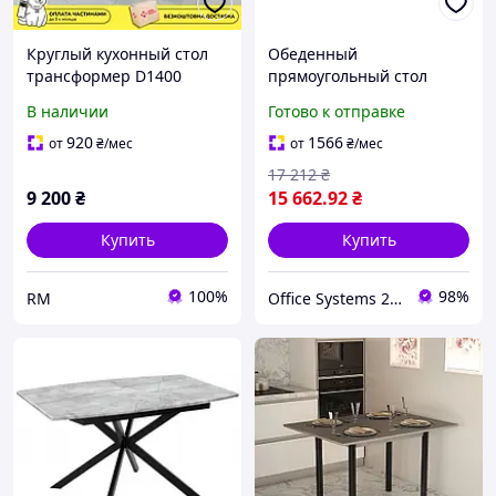
Круглый кухонный стол
Обеденный
трансформер D1400
прямоугольный стол
стильный раскладной
раскладной в стиле
В наличии
Готово к отправке
обеденный стол в стиле
модерн с керамической
Loft,столик для кухни RMX
столешницей Квант
920
1566
от
₴
/мес
от
₴
/мес
Серый Микс Мебель
17 212
₴
9 200
₴
15 662
.92
₴
Купить
Купить
100%
98%
RM
Office Systems 24 - меблі для всіх! Україна! Підбираємо з любов'ю!