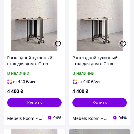
Раскладной кухонный
Раскладной кухонный
стол для дома. Стол
стол для дома. Стол
складной обеденный в
складной обеденный в
В наличии
В наличии
стиле лофт
стиле лофт
440
440
от
₴
/мес
от
₴
/мес
4 400
₴
4 400
₴
Купить
Купить
94%
94%
Mebels Room – ми за комфорт та зручність для вас
Mebels Room – ми за комфорт та зручність для вас