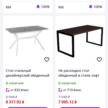
100%
100%
RM
RM
Стол стильный
Не раскладно стол
дизайнерский обеденный
обеденный в стиле лофт
раскладной Хьюстон
Беседа Дуб Венге
В наличии
В наличии
белый / серый в стиле
1600х800х750 мм со
лофт для гостиной Микс
столешницей ДСП 32мм и
832
710
от
₴
/мес
от
₴
/мес
Мебель
ножками из металла
8 944
₴
7 548
₴
Gamma Style
8 317
.92
₴
7 095
.12
₴