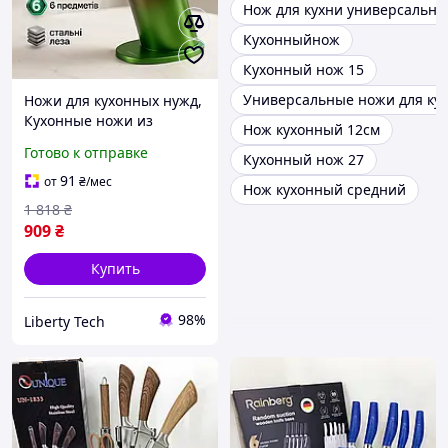
Нож для кухни универсальн
Кухонныйнож
Кухонный нож 15
Универсальные ножи для кух
Ножи для кухонных нужд,
Кухонные ножи из
Нож кухонный 12см
хорошей стали, Красивые
Готово к отправке
Кухонный нож 27
кухонные ножи Товары
для кухни QK-56
91
от
₴
/мес
Нож кухонный средний
1 818
₴
909
₴
Купить
98%
Liberty Tech