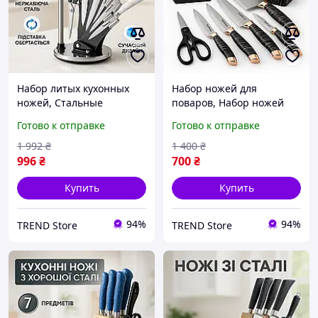
Набор литых кухонных
Набор ножей для
ножей, Стальные
поваров, Набор ножей
кухонные ножи, Набор
для домашнего повара
Готово к отправке
Готово к отправке
ножей для новой кухни
Хорошие ножи поваров
кулинарных KF-71
TR-13
1 992
₴
1 400
₴
996
₴
700
₴
Купить
Купить
94%
94%
TREND Store
TREND Store