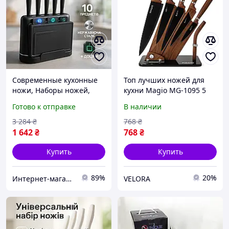
Современные кухонные
Топ лучших ножей для
ножи, Наборы ножей,
кухни Magio MG-1095 5
Кухонные ножи для
предметов, Кухонный
Готово к отправке
В наличии
готовки, Кухонный нож
нож из нержавеющей
универсальный AW-91
стали металлический GI-
3 284
₴
768
₴
68 KLB
1 642
₴
768
₴
Купить
Купить
89%
20%
Интернет-магазин 1001USEfulness
VELORA