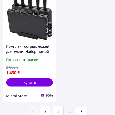
Комплект острых ножей
для кухни, Набор ножей
кухонные ножи
Готово к отправке
поварские набор литых
для кухни SG-20
2 860
₴
1 430
₴
Купить
95%
Miami Store
1
2
3
...