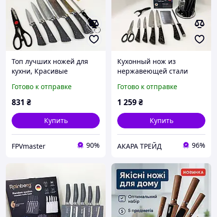
Топ лучших ножей для
Кухонный нож из
кухни, Красивые
нержавеющей стали
кухонные ножи,
металлический, Набор
Готово к отправке
Готово к отправке
Кухонные ножи для
литых ножей для кухни,
готовки Хорошие поваров
Набор ножей для готовки
831
₴
1 259
₴
EZ-59
MJ-85
Купить
Купить
90%
96%
FPVmaster
АКАРА ТРЕЙД