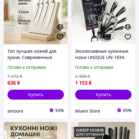
Топ лучших ножей для
Эксклюзивные кухонные
кухни, Современные
ножи UNIQUE UN-1834,
кухонные ножи,
Кухонные ножи для
Готово к отправке
Готово к отправке
Эксклюзивные кухонные
домашнего
ножи IM-65
использования QD-15
1 272
₴
2 306
₴
636
₴
1 153
₴
Купить
Купить
93%
95%
amoore
Miami Store