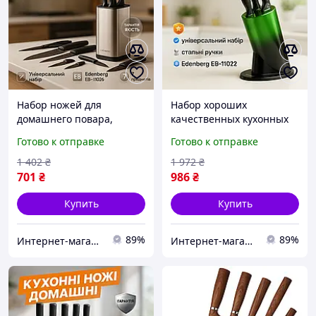
Набор ножей для
Набор хороших
домашнего повара,
качественных кухонных
Набор ножей бытовой
ножей,
Готово к отправке
Готово к отправке
хороших качественных
Професиональный
кухонных HK-56
кухонный набор ножей,
1 402
₴
1 972
₴
Стальные кухонные ножи
701
₴
986
₴
SU-43
Купить
Купить
89%
89%
Интернет-магазин 1001USEfulness
Интернет-магазин 1001USEfulness