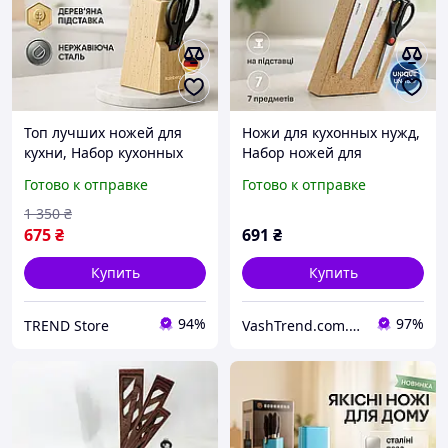
Топ лучших ножей для
Ножи для кухонных нужд,
кухни, Набор кухонных
Набор ножей для
ножей премиум,
приготовления пищи
Готово к отправке
Готово к отправке
Кухонный нож
Кухонные ножи
универсальный OZ-61
нарезания XW-61
1 350
₴
675
₴
691
₴
Купить
Купить
94%
97%
TREND Store
VashTrend.com.ua - Рознично-оптовый интернет магазин!