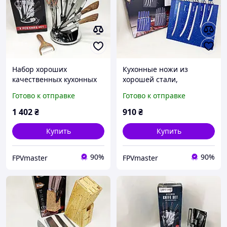
Набор хороших
Кухонные ножи из
качественных кухонных
хорошей стали,
ножей UNIQUE UN-1833,
Эксклюзивные кухонные
Готово к отправке
Готово к отправке
Кухонный набор ножей
ножи Товары для кухни
для нарезки JE-92
RT-29
1 402
₴
910
₴
Купить
Купить
90%
90%
FPVmaster
FPVmaster