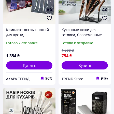
Комплект острых ножей
Кухонные ножи для
для кухни,
готовки, Современные
Профессиональные ножи
кухонные ножи, Набор
Готово к отправке
Готово к отправке
для домашней кухни,
ножей бытовой
Набор кухонных ножей
Бюджетные VR-29
1 508
₴
премиум XF-58
1 354
₴
754
₴
Купить
Купить
96%
94%
АКАРА ТРЕЙД
TREND Store