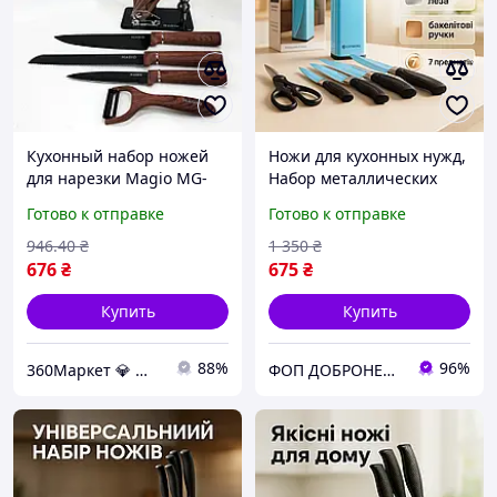
Кухонный набор ножей
Ножи для кухонных нужд,
для нарезки Magio MG-
Набор металлических
1095 5 предметов Набор
ножей, Набор хороших
Готово к отправке
Готово к отправке
ножей кухонные ножи
качественных кухонных
поварские WZ-34
ножей SN-81
946
.40
₴
1 350
₴
Отличное качество
676
₴
675
₴
Купить
Купить
88%
96%
360Маркет 💎 — всё, что нужно под рукой ✅
ФОП ДОБРОНЕЦЬКА С.М.