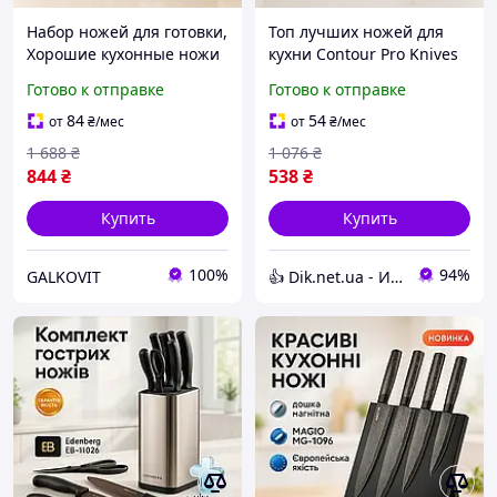
Набор ножей для готовки,
Топ лучших ножей для
Хорошие кухонные ножи
кухни Contour Pro Knives
для бытового
13, Кухонные ножи для
Готово к отправке
Готово к отправке
использования,
нарезания, Набор
Современные кухонные
кулинарных ножей HM-62
84
54
от
₴
/мес
от
₴
/мес
ножи FX-16
1 688
₴
1 076
₴
844
₴
538
₴
Купить
Купить
100%
94%
GALKOVIT
👍 Dik.net.ua - Интернет магазин