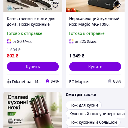
Качественные ножи для
Нержавеющий кухонный
дома, Ножи кухонные
нож Magio MG-1096,
профессиональные,
Кухонные ножи
Готово к отправке
Готово к отправке
Универсальный набор
домашние,
ножей XN-36
Универсальный набор
80
225
от
₴
/мес
от
₴
/мес
ножей NP-69
1 604
₴
802
₴
1 349
₴
Купить
Купить
94%
88%
👍 Dik.net.ua - Интернет магазин
EC Маркет
Смотри также
Нож для кухни
Кухонный нож универсальн
Нож кухонный большой