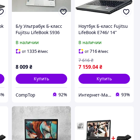
ok
Б/у Ультрабук Б-класс
Ноутбук Б-класс Fujitsu
Fujitsu LifeBook S936
LifeBook E746/ 14"
13.3" 1920x1080| Core
(1920x1080)/ Core i5-
В наличии
В наличии
i7-6600U| 8 GB RAM|
6300U/ 8 GB RAM/ 256
128 GB SSD| HD 520
GB SSD/ HD 520
1335
716
от
₴
/мес
от
₴
/мес
7 616
₴
8 009
₴
7 159
.04
₴
Купить
Купить
3%
92%
93%
CompTop
Интернет-Магазин "КомпБест": Брендовые Компьютеры из Европы