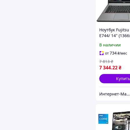
Ноутбук Fujitsu
E744/ 14" (1366
Core i5-4210M/
В наличии
RAM/ 120 GB S
4600
734
от
₴
/мес
7 813
₴
7 344
.22
₴
Купит
Интернет-Магазин "КомпБест": Брендовые Компьютеры из Европы