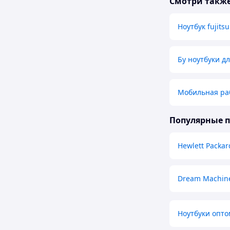
Смотри такж
Ноутбук fujitsu
Бу ноутбуки д
Мобильная ра
Популярные 
Hewlett Packar
Dream Machin
Ноутбуки опто