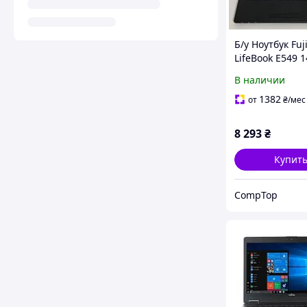
Б/у Ноутбук Fuj
LifeBook E549 1
1920x1080| Cor
В наличии
8265U| 8 GB R
GB SSD| UHD
1382
от
₴
/мес
8 293
₴
Купит
CompTop