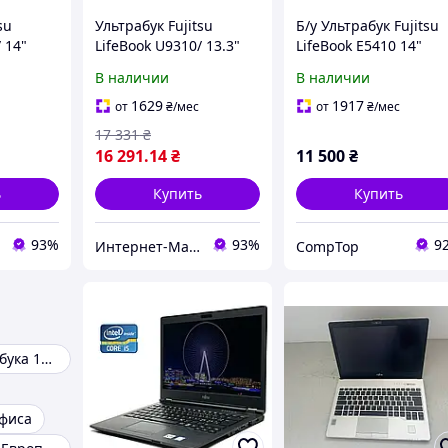
su
Ультрабук Fujitsu
Б/у Ультрабук Fujitsu
 14"
LifeBook U9310/ 13.3"
LifeBook E5410 14"
re i5-
(1920x1080)/ Core i5-
1366x768| Core i5-
В наличии
В наличии
 RAM/
10210U/ 16 GB RAM/
10310U| 8 GB RAM| 2
Me/
512 GB SSD/ UHD
GB SSD| UHD
1629
1917
от
₴
/мес
от
₴
/мес
оврик
17 331
₴
16 291
.14
₴
11 500
₴
ь
Купить
Купить
93%
93%
9
Интернет-Магазин "КомпБест": Брендовые Компьютеры из Европы
CompTop
Чехол для ноутбука 14 дюймов
офиса