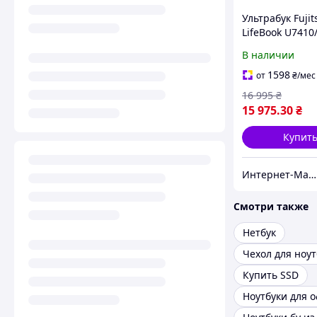
Ультрабук Fujit
LifeBook U7410/
(1920x1080)/ Co
В наличии
10210U/ 16 GB
512 GB SSD NV
1598
от
₴
/мес
UHD+Мышь и к
16 995
₴
15 975
.30
₴
Купит
Интернет-Магазин "КомпБест": Брендовые Компьютеры из Европы
Смотри также
Нетбук
Купить SSD
Ноутбуки для 