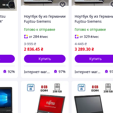
itsu
Ноутбук бу из Германии
Ноутбук бу из Герман
4"
Fujitsu-Siemens
Fujitsu-Siemens
e i5-
Lifebook S7110
Lifebook S7110 + сумк
Готово к отправке
Готово к отправке
AM| 256
и мышь в подарок
284
329
от
₴
/мес
от
₴
/мес
3 995
₴
4 445
₴
2 836
.45
₴
3 289
.30
₴
ь
Купить
Купить
92%
97%
9
Інтернет-магазин товарів з Німеччини та Європи
Інтернет-магазин товарів з Німеччини та Європи