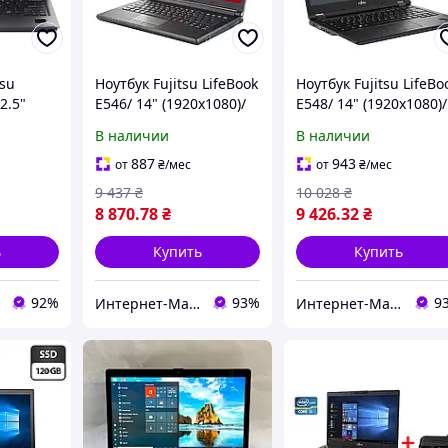
tsu
Ноутбук Fujitsu LifeBook
Ноутбук Fujitsu LifeBo
2.5"
E546/ 14" (1920x1080)/
E548/ 14" (1920x1080)/
e i3-
Core i5-6200U/ 8 GB
Core i5-7200U/ 8 GB
В наличии
В наличии
AM| 256
RAM/ 256 GB SSD/ HD
RAM/ 256 GB SSD/ HD
20
520
620
887
943
от
₴
/мес
от
₴
/мес
9 437
₴
10 028
₴
8 870
.78
₴
9 426
.32
₴
ь
Купить
Купить
92%
93%
9
Интернет-Магазин "КомпБест": Брендовые Компьютеры из Европы
Интернет-Магазин "КомпБест": Брендовые Компьютеры из Европы