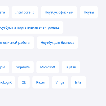
ета
Intel core i5
Ноутбук офисный
Ноуты
Ноутбуки и портативная электроника
ля офисной работы
Ноутбук для бизнеса
ple
Gigabyte
Microsoft
Fujitsu
roLogiX
2E
Razer
Vinga
Intel