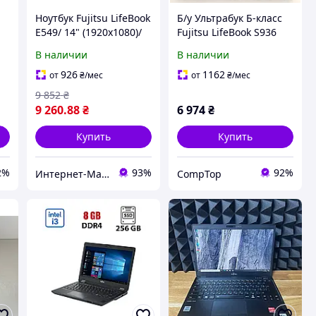
Ноутбук Fujitsu LifeBook
Б/у Ультрабук Б-класс
E549/ 14" (1920x1080)/
Fujitsu LifeBook S936
Core i5-8265U/ 8 GB
13.3" 1920x1080
В наличии
В наличии
56
RAM/ 256 GB SSD/ UHD
Сенсорный| Core i5-
6300U| 8 GB RAM| 256
926
1162
от
₴
/мес
от
₴
/мес
GB SSD| HD
9 852
₴
9 260
.88
₴
6 974
₴
Купить
Купить
2%
93%
92%
Интернет-Магазин "КомпБест": Брендовые Компьютеры из Европы
CompTop