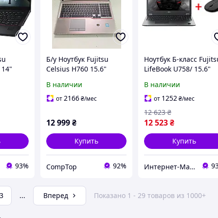
su
Б/у Ноутбук Fujitsu
Ноутбук Б-класс Fujits
 14"
Celsius H760 15.6"
LifeBook U758/ 15.6"
re i5-
1920x1080| Core i7-
(1366x768)/ Core i5-
В наличии
В наличии
AM/ 256
6820HQ| 16 GB RAM|
8350U/ 16 GB RAM/ 25
256 GB SSD| Quadro
GB SSD/ UHD
2166
1252
от
₴
/мес
от
₴
/мес
M1000M 2GB
620+Беспроводная
12 623
₴
мышь USB
12 999
₴
12 523
₴
ь
Купить
Купить
93%
92%
9
CompTop
Интернет-Магазин "КомпБест": Брендовые Компьютеры из Европы
3
...
Вперед
Показано 1 - 29 товаров из 1000+