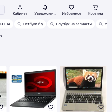
Кабинет
Уведомления
Избранное
Корзина
пы-США
Нетбуки б у
Ноутбук на запчасти
Уль
ns