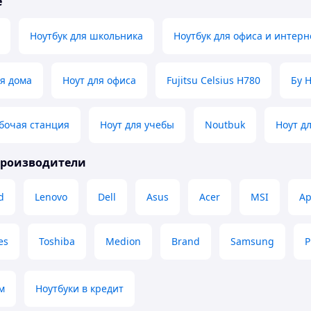
е
Ноутбук для школьника
Ноутбук для офиса и интерн
ля дома
Ноут для офиса
Fujitsu Celsius H780
Бу 
бочая станция
Ноут для учебы
Noutbuk
Ноут д
производители
d
Lenovo
Dell
Asus
Acer
MSI
Ap
es
Toshiba
Medion
Brand
Samsung
P
м
Ноутбуки в кредит