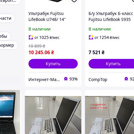
Ноутбуки бу из Европы-США
Ультрабук Fujitsu
Б/у Ультрабук Б-класс
пчасти
LifeBook U748/ 14"
Fujitsu LifeBook S935
(1920x1080)/ Core i5-
13.3" 1920x1080| Cor
В наличии
В наличии
8350U/ 8 GB RAM/ 256
i7-5600U| 8 GB RAM|
чебы
GB SSD/ UHD 620
256 GB SSD| HD 5500
1025
1254
от
₴
/мес
от
₴
/мес
формер
10 899
₴
10 245
.06
₴
7 521
₴
Купить
Купить
93%
9
Интернет-Магазин "КомпБест": Брендовые Компьютеры из Европы
CompTop