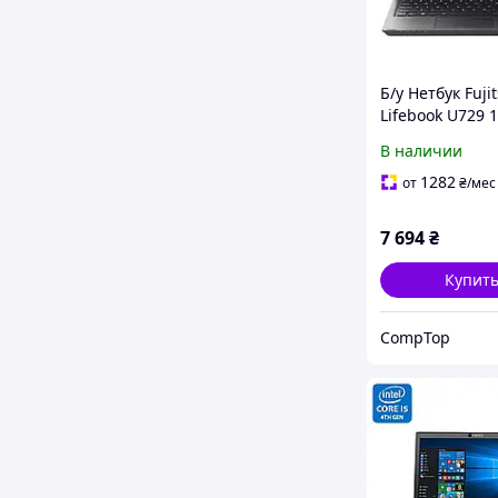
Б/у Нетбук Fuji
Lifebook U729 1
1920x1080| Cor
В наличии
8130U| 8 GB R
GB SSD| UHD 6
1282
от
₴
/мес
7 694
₴
Купит
CompTop