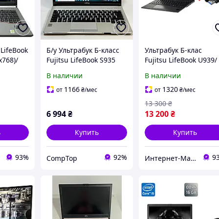
 LifeBook
Б/у Ультрабук Б-класс
Ультрабук Б-клас
x768)/
Fujitsu LifeBook S935
Fujitsu LifeBook U939/
 8 GB
13.3" 1920x1080 Touch|
13.3" (1920x1080)/ Cor
В наличии
В наличии
SD/ HD
i5-5300U| 8GB RAM|
i5-8265U/ 16 GB RAM/
256GB SSD| HD 5500
256 GB SSD/
1166
1320
от
₴
/мес
от
₴
/мес
UHD+Флешка 64GB
13 300
₴
6 994
₴
13 200
₴
ь
Купить
Купить
93%
92%
9
CompTop
Интернет-Магазин "КомпБест": Брендовые Компьютеры из Европы