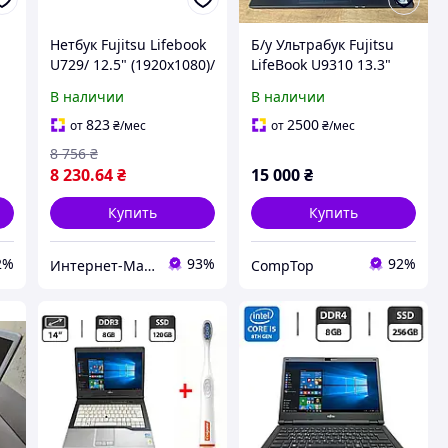
Нетбук Fujitsu Lifebook
Б/у Ультрабук Fujitsu
U729/ 12.5" (1920x1080)/
LifeBook U9310 13.3"
e
Core i3-8130U/ 8 GB
1920x1080| Core i5-
В наличии
В наличии
RAM/ 256 GB SSD/ UHD
10210U| 16 GB RAM|
620
512 GB SSD| UHD
823
2500
от
₴
/мес
от
₴
/мес
8 756
₴
8 230
.64
₴
15 000
₴
Купить
Купить
2%
93%
92%
Интернет-Магазин "КомпБест": Брендовые Компьютеры из Европы
CompTop