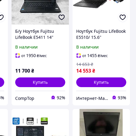
Б/у Ноутбук Fujitsu
Ноутбук Fujitsu LifeBook
LifeBook E5411 14"
E5510/ 15.6"
e
1920x1080| Core i3-
(1920x1080)/ Core i5-
В наличии
В наличии
1115G4| 16 GB RAM|
10210U/ 8 GB RAM/ 256
256 GB SSD| UHD
GB SSD/ UHD+Флешка
1950
1455
от
₴
/мес
от
₴
/мес
64 GB
14 653
₴
11 700
₴
14 553
₴
Купить
Купить
3%
92%
93%
CompTop
Интернет-Магазин "КомпБест": Брендовые Компьютеры из Европы