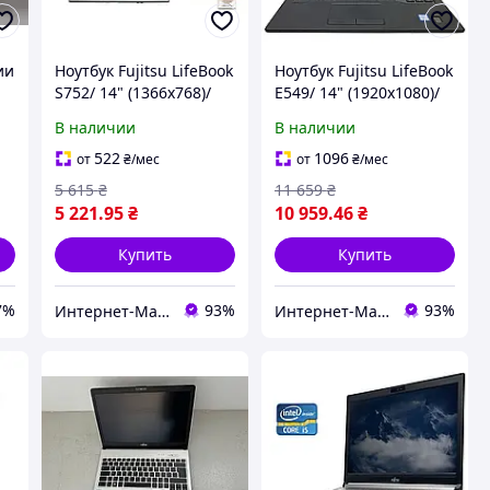
ии
Ноутбук Fujitsu LifeBook
Ноутбук Fujitsu LifeBook
S752/ 14" (1366x768)/
E549/ 14" (1920x1080)/
а
Core i5-3340M/ 8 GB
Core i5-8265U/ 8 GB
В наличии
В наличии
RAM/ 120 GB SSD/ HD
RAM/ 256 GB SSD/ UHD
4000+Зубная щетка
522
1096
от
₴
/мес
от
₴
/мес
5 615
₴
11 659
₴
5 221
.95
₴
10 959
.46
₴
Купить
Купить
7%
93%
93%
Интернет-Магазин "КомпБест": Брендовые Компьютеры из Европы
Интернет-Магазин "КомпБест": Брендовые Компьютеры из Европы