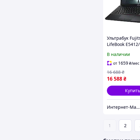
Ультрабук Fujit
LifeBook E5412/
(1920x1080)/ Co
В наличии
1235U/ 16 GB R
GB SSD/ Iris Xe
1659
от
₴
/мес
16 688
₴
16 588
₴
Купит
Интернет-Магазин "КомпБест": Брендовые Компьютеры из Европы
1
2