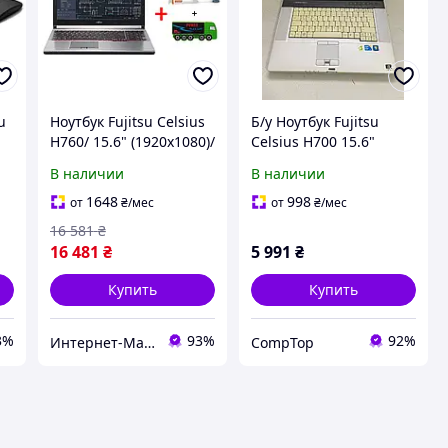
u
Ноутбук Fujitsu Celsius
Б/у Ноутбук Fujitsu
H760/ 15.6" (1920x1080)/
Celsius H700 15.6"
Core i7-6820HQ/ 16GB
1920x1080| Core i7-
В наличии
В наличии
6
RAM/ 500GB SSD/
620M| 8 GB RAM| 128
Quadro
GB SSD| Quadro FX
1648
998
от
₴
/мес
от
₴
/мес
M1000M+Зубная щетка
880M 1GB
16 581
₴
и павербанк
16 481
₴
5 991
₴
Купить
Купить
3%
93%
92%
Интернет-Магазин "КомпБест": Брендовые Компьютеры из Европы
CompTop