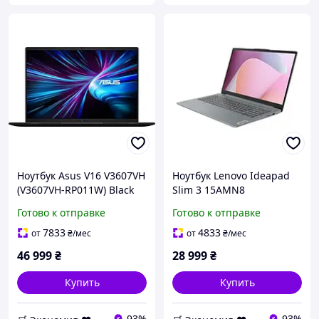
Ноутбук Asus V16 V3607VH
Ноутбук Lenovo Ideapad
(V3607VH-RP011W) Black
Slim 3 15AMN8
(82XQ01K2RA) Arctic Gray
Готово к отправке
Готово к отправке
7833
4833
от
₴
/мес
от
₴
/мес
46 999
₴
28 999
₴
Купить
Купить
93%
93%