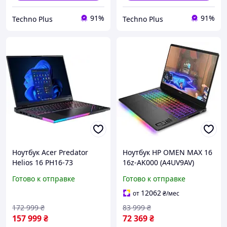
91%
91%
Techno Plus
Techno Plus
Ноутбук Acer Predator
Ноутбук HP OMEN MAX 16
Helios 16 PH16-73
16z-AK000 (A4UV9AV)
(NH.QW1EU.002) Abyssal
Shadow Black
Готово к отправке
Готово к отправке
Black
12062
от
₴
/мес
172 999
₴
83 999
₴
157 999
₴
72 369
₴