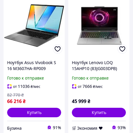
Ноутбук Asus Vivobook S
Ноутбук Lenovo LOQ
16 M3607HA-RP009
15AHP10 (83JG003DPB)
(90NB16F1-M000H0) Matte
Luna Gray
Готово к отправке
Готово к отправке
Gray
11036
7666
от
₴
/мес
от
₴
/мес
82 770
₴
66 216
₴
45 999
₴
Купить
Купить
91%
93%
Бузина
🛒 Экономия ❤️