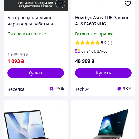
Беспроводная мышь
Ноутбук Asus TUF Gaming
черная для работы и
A16 FA607NUG
учебы легкая с
(FA607NUG-RL117)
Готово к отправке
Готово к отправке
длительным временем
работы от батареи
5.0
(1)
BROWN
8166
от
₴
/мес
1 639
.50
₴
1 093
₴
48 999
₴
Купить
Купить
95%
93%
Веселка
Tech24