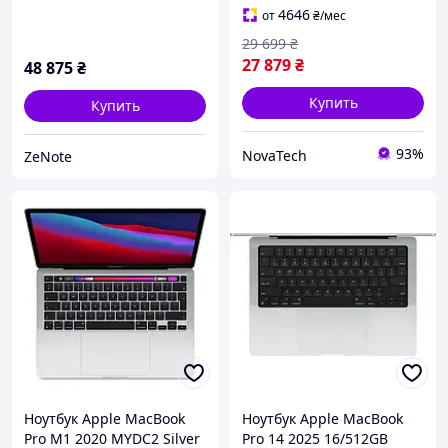
4646
от
₴
/мес
29 699
₴
27 879
₴
48 875
₴
Купить
Купить
93%
NovaTech
ZeNote
Ноутбук Apple MacBook
Ноутбук Apple MacBook
Pro M1 2020 MYDC2 Silver
Pro 14 2025 16/512GB