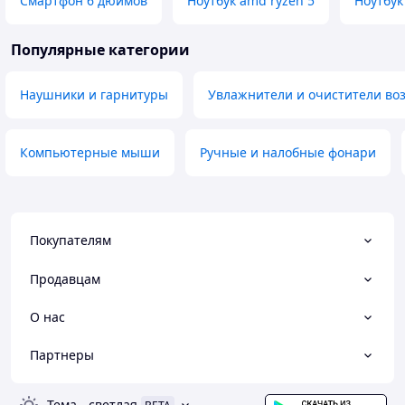
Смартфон 6 дюймов
Ноутбук amd ryzen 5
Ноутбук
Популярные категории
Наушники и гарнитуры
Увлажнители и очистители воз
Компьютерные мыши
Ручные и налобные фонари
Покупателям
Продавцам
О нас
Партнеры
Тема
-
светлая