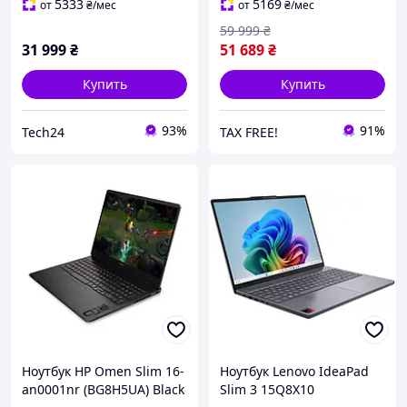
5333
5169
от
₴
/мес
от
₴
/мес
59 999
₴
31 999
₴
51 689
₴
Купить
Купить
93%
91%
Tech24
TAX FREE!
Ноутбук HP Omen Slim 16-
Ноутбук Lenovo IdeaPad
an0001nr (BG8H5UA) Black
Slim 3 15Q8X10