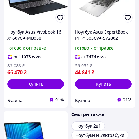
Ноутбук Asus Vivobook 16
Ноутбук Asus ExpertBook
X1607CA-MB058
P1 P1503CVA-S72802
(90NB15A1-M00660) Quiet
(90NX0881-M03700) Misty
Готово к отправке
Готово к отправке
Blue
Gray
11078
7474
от
₴
/мес
от
₴
/мес
83 088
₴
56 052
₴
66 470
₴
44 841
₴
Купить
Купить
91%
91%
Бузина
Бузина
Смотри также
Ноутбук 2в1
Ноутбуки и Ультрабуки