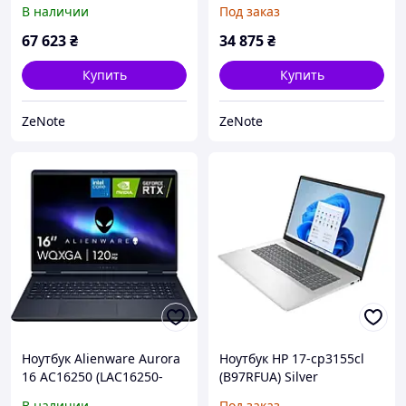
(83N30002US) Luna Gray
В наличии
Под заказ
67 623
₴
34 875
₴
Купить
Купить
ZeNote
ZeNote
Ноутбук Alienware Aurora
Ноутбук HP 17-cp3155cl
16 AC16250 (LAC16250-
(B97RFUA) Silver
7193BLU-PUS) Blue
В наличии
Под заказ