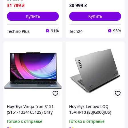
31 789
₴
30 999
₴
Купить
Купить
91%
93%
Techno Plus
Tech24
Ноутбук Vinga Iron S151
Ноутбук Lenovo LOQ
(S151-133416512S) Gray
15AHP10 (83JG000JUS)
Luna Gray
Готово к отправке
Готово к отправке