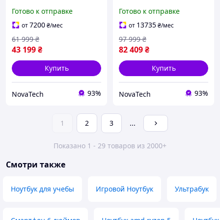
13" 512 GB
Silver (MDE44)
Готово к отправке
Готово к отправке
7200
13735
от
₴
/мес
от
₴
/мес
61 999
₴
97 999
₴
43 199
₴
82 409
₴
Купить
Купить
93%
93%
NovaTech
NovaTech
1
2
3
...
Показано 1 - 29 товаров из 2000+
Смотри также
Ноутбук для учебы
Игровой Ноутбук
Ультрабук