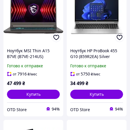
Ноутбук MSI Thin A15
Ноутбук HP ProBook 455
B7VE (B7VE-214US)
G10 (859R2EA) Silver
Готово к отправке
Готово к отправке
7916
5750
от
₴
/мес
от
₴
/мес
47 499
₴
34 499
₴
Купить
Купить
94%
94%
OTD Store
OTD Store