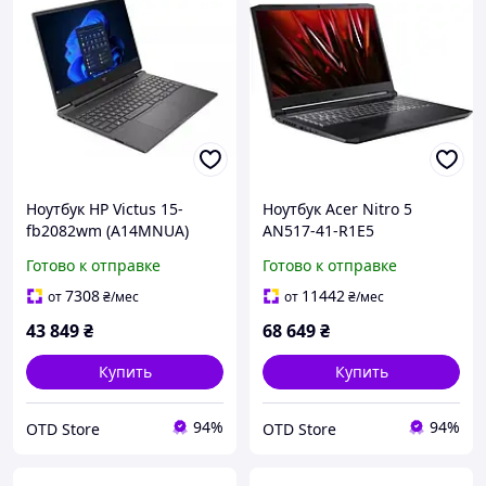
Ноутбук HP Victus 15-
Ноутбук Acer Nitro 5
fb2082wm (A14MNUA)
AN517-41-R1E5
(NH.QBHEX.007)
Готово к отправке
Готово к отправке
7308
11442
от
₴
/мес
от
₴
/мес
43 849
₴
68 649
₴
Купить
Купить
94%
94%
OTD Store
OTD Store