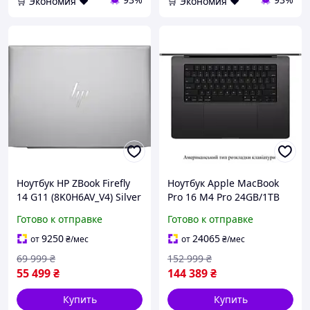
🛒 Экономия ❤️
🛒 Экономия ❤️
Ноутбук HP ZBook Firefly
Ноутбук Apple MacBook
14 G11 (8K0H6AV_V4) Silver
Pro 16 M4 Pro 24GB/1TB
Space Black (Z1FT000CV)
Готово к отправке
Готово к отправке
9250
24065
от
₴
/мес
от
₴
/мес
69 999
₴
152 999
₴
55 499
₴
144 389
₴
Купить
Купить