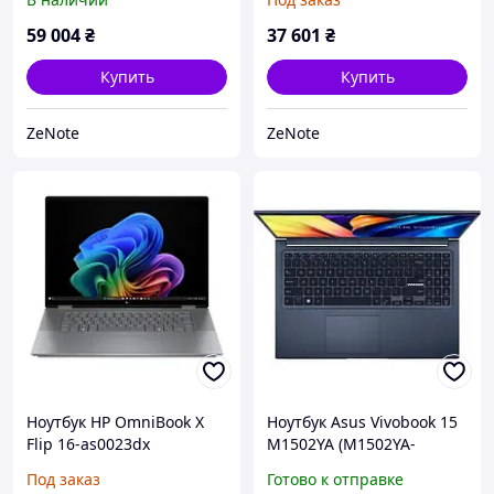
59 004
₴
37 601
₴
Купить
Купить
ZeNote
ZeNote
Ноутбук HP OmniBook X
Ноутбук Asus Vivobook 15
Flip 16-as0023dx
M1502YA (M1502YA-
(B5UH1UA) Gray
BQ579) Quiet Blue
Под заказ
Готово к отправке