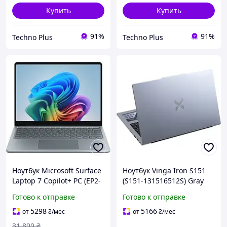
Купить
Купить
91%
91%
Techno Plus
Techno Plus
Ноутбук Microsoft Surface
Ноутбук Vinga Iron S151
Laptop 7 Copilot+ PC (EP2-
(S151-131516512S) Gray
33432) Ocean
Готово к отправке
Готово к отправке
5298
5166
от
₴
/мес
от
₴
/мес
31 899
₴