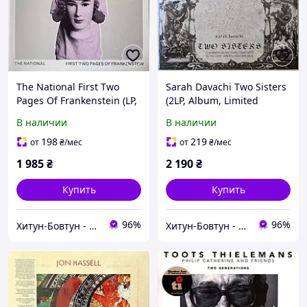
The National First Two
Sarah Davachi Two Sisters
Pages Of Frankenstein (LP,
(2LP, Album, Limited
Album, Limited Edition,
Edition, Booklet, Green
В наличии
В наличии
Red Vinyl)
Vinyl)
198
219
от
₴
/мес
от
₴
/мес
1 985
₴
2 190
₴
Купить
Купить
96%
96%
Хитун-Бовтун - книги та вініл
Хитун-Бовтун - книги та вініл