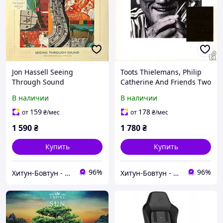
Jon Hassell Seeing
Toots Thielemans, Philip
Through Sound
Catherine And Friends Two
(Pentimento Volume Two)
Generations (LP, Limited
В наличии
В наличии
(LP, Album, Vinyl)
Edition, Numbered,
Stereo, White Vinyl)
159
178
от
₴
/мес
от
₴
/мес
1 590
₴
1 780
₴
Купить
Купить
96%
96%
Хитун-Бовтун - книги та вініл
Хитун-Бовтун - книги та вініл