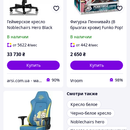
Геймерское кресло
Фигурка Пеннивайз (В
Noblechairs Hero Black
брызгах крови) Funko Pop!
Edition (NBL-HRO-PU-BED)
MOVIES: IT CHAPTER TWO
В наличии
В наличии
PENNYWISE BLOOD
SPLATTER (LIMITED
5622
442
от
₴
/мес
от
₴
/мес
EDITION EXCLUSIVE)
33 730
₴
2 650
₴
Купить
Купить
90%
98%
arsi.com.ua - магазин техники
Vroom
Смотри также
Кресло белое
Черно-белое кресло
Noblechairs hero