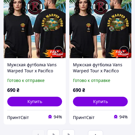
Мужская футболка Vans
Мужская футболка Vans
Warped Tour x Pacifico
Warped Tour x Pacifico
Beer 2026 Limited Edition
Beer 2026 Limited Edition
Готово к отправке
Готово к отправке
Two Sided, Черный, M
Two Sided, Черный, L
690
₴
690
₴
Купить
Купить
94%
94%
ПринтСвіт
ПринтСвіт