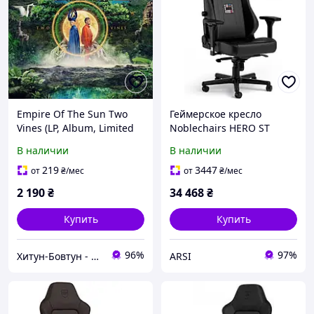
Empire Of The Sun Two
Геймерское кресло
Vines (LP, Album, Limited
Noblechairs HERO ST
Edition, Transparent Green
Darth Vader Edition
В наличии
В наличии
Vinyl)
219
3447
от
₴
/мес
от
₴
/мес
2 190
₴
34 468
₴
Купить
Купить
96%
97%
Хитун-Бовтун - книги та вініл
ARSI