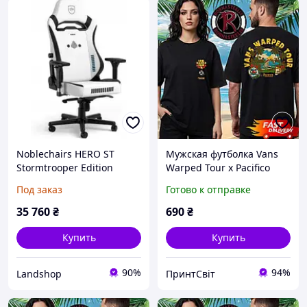
Noblechairs HERO ST
Мужская футболка Vans
Stormtrooper Edition
Warped Tour x Pacifico
кресло
Beer 2026 Limited Edition
Под заказ
Готово к отправке
Two Sided, Черный, S
35 760
₴
690
₴
Купить
Купить
90%
94%
Landshop
ПринтСвіт