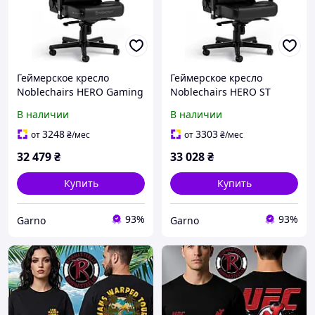
Геймерское кресло
Геймерское кресло
Noblechairs HERO Gaming
Noblechairs HERO ST
Skyrim 10th Anniversary
Darth Vader Edition
В наличии
В наличии
Edition (NBLHROPUSKY)
черное
3248
3303
от
₴
/мес
от
₴
/мес
32 479
₴
33 028
₴
Купить
Купить
93%
93%
Garno
Garno