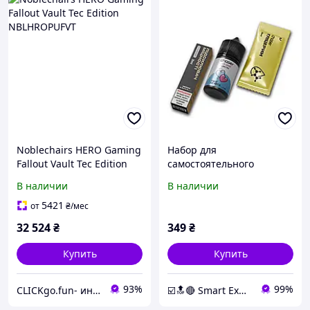
Noblechairs HERO Gaming
Набор для
Fallout Vault Tec Edition
самостоятельного
NBLHROPUFVT
изготовления Chaser
В наличии
В наличии
Limited Edition You Me
Salt 50 Two Hearts 30 мл
5421
от
₴
/мес
32 524
₴
349
₴
Купить
Купить
93%
99%
CLICKgo.fun- интернет магазин
☑️🔝🔴 Smart Expert Store ✔️🧿