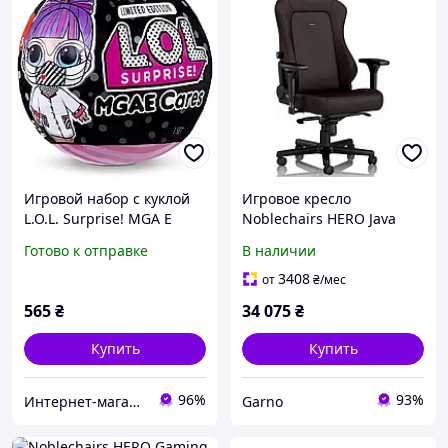
Игровой набор с куклой
Игровое кресло
L.O.L. Surprise! MGA E
Noblechairs HERO Java
Cares Limited Edition
Edition
Готово к отправке
В наличии
Frontline Hero (572480)
3408
от
₴
/мес
565
₴
34 075
₴
Купить
Купить
96%
93%
Интернет-магазин "Pegas"
Garno