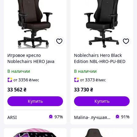
Игровое кресло
Noblechairs Hero Black
Noblechairs HERO Java
Edition NBL-HRO-PU-BED
Edition
В наличии
В наличии
3356
3373
от
₴
/мес
от
₴
/мес
33 562
₴
33 730
₴
Купить
Купить
97%
91%
ARSI
Malina- лучшая техника в наличии