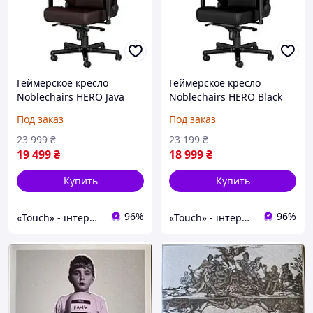
Геймерское кресло
Геймерское кресло
Noblechairs HERO Java
Noblechairs HERO Black
Edition (NBL-HRO-PU-JED)
Edition (NBL-HRO-PU-BED)
Под заказ
Под заказ
[165704]
[165685]
23 999
₴
23 199
₴
19 499
₴
18 999
₴
Купить
Купить
96%
96%
«Touch» - інтернет-магазин електроніки та гаджетів
«Touch» - інтернет-магазин електроніки та гаджетів