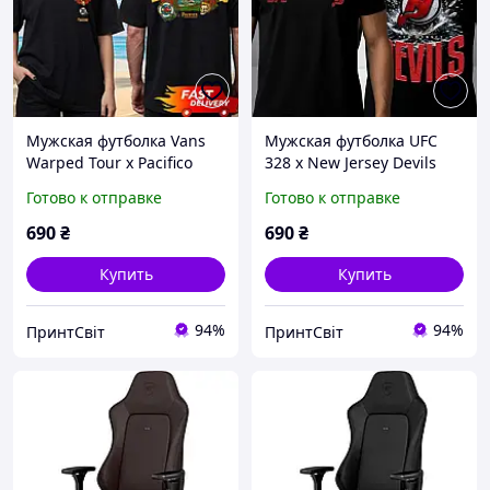
Мужская футболка Vans
Мужская футболка UFC
Warped Tour x Pacifico
328 x New Jersey Devils
Beer 2026 Limited Edition
Limited Edition Two Sided,
Готово к отправке
Готово к отправке
Two Sided, Черный, XS
Черный, XS
690
₴
690
₴
Купить
Купить
94%
94%
ПринтСвіт
ПринтСвіт