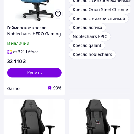
Кресло с синхромеханизмом
Кресло Orion Steel Chrome
Кресло с низкой спинкой
Кресло логика
Геймерское кресло
Noblechairs HERO Gaming
Noblechairs EPIC
Fallout Vault Tec Edition
В наличии
Кресло galant
(NBLHROPUFVT)
3211
от
₴
/мес
Кресло noblechairs
32 110
₴
Купить
93%
Garno