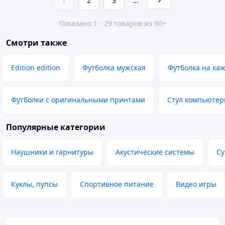
1
2
3
...
Показано 1 - 29 товаров из 90+
Смотри также
Edition edition
Футболка мужская
Футболка на ка
Футболки с оригинальными принтами
Стул компьюте
Популярные категории
Наушники и гарнитуры
Акустические системы
Су
Куклы, пупсы
Спортивное питание
Видео игры