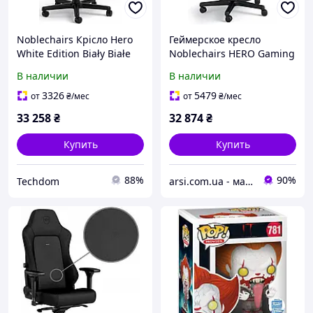
Noblechairs Крісло Hero
Геймерское кресло
White Edition Biały Białe
Noblechairs HERO Gaming
Obszycie
DOOM Edition
В наличии
В наличии
3326
5479
от
₴
/мес
от
₴
/мес
33 258
₴
32 874
₴
Купить
Купить
88%
90%
Techdom
arsi.com.ua - магазин техники