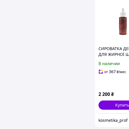
СИРОВАТКА Д
ДЛЯ ЖИРНОЇ 
SKIN CLEAR SPF
В наличии
Histomer
367
от
₴
/мес
2 200
₴
Купит
kosmetika_prof