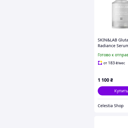
SKIN&LAB Gluta
Radiance Serum
Освітлювальна
Готово к отпра
сироватка з
глутатіоном
183
от
₴
/мес
1 100
₴
Купит
Celestia Shop