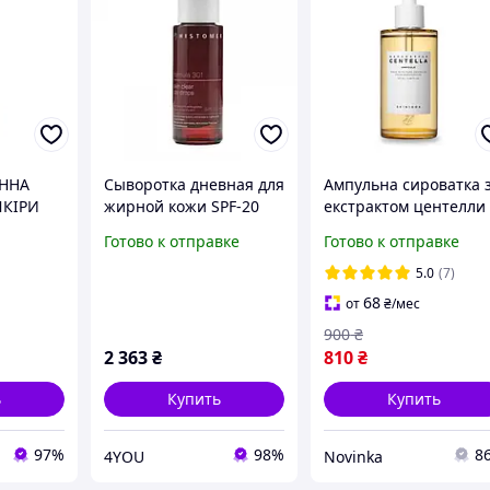
ЕННА
Сыворотка дневная для
Ампульна сироватка 
ШКІРИ
жирной кожи SPF-20
екстрактом центелли
 20
Histomer Formula 301
SKIN1004 Madagasca
Готово к отправке
Готово к отправке
Skin Clear Day Drops, 27
Centella Ampoule 100
мл
(Прим'яте паковання!
5.0
(7)
68
от
₴
/мес
900
₴
2 363
₴
810
₴
ь
Купить
Купить
97%
98%
8
4YOU
Novinka