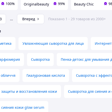
100%
99%
9
Originalbeauty
Beauty Chic
3
...
Вперед
Показано 1 - 29 товаров из 2000+
е
метика
Увлажняющая сыворотка для лица
Интернет 
парфюмерия
Сыворотка
Пенка-детокс для умывания 
 обличчя
Гиалуроновая кислота
Сыворотка с эффект
я защиты и восстановления кожи
Сыворотка для сияния и
 сияния кожи glow serum