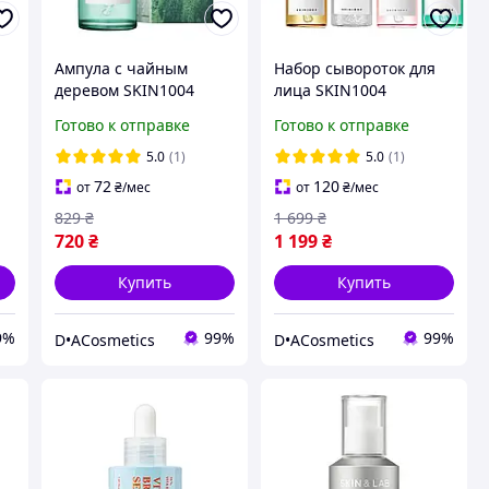
Ампула с чайным
Набор сывороток для
деревом SKIN1004
лица SKIN1004
MADAGASCAR
Madagascar Centella
Готово к отправке
Готово к отправке
ml
CENTELLA TEA-TRICA
Ampoule Kit 30 мл*4pcs
RELIEF AMPOULE
5.0
(1)
5.0
(1)
72
120
от
₴
/мес
от
₴
/мес
829
₴
1 699
₴
720
₴
1 199
₴
Купить
Купить
9%
99%
99%
D•ACosmetics
D•ACosmetics