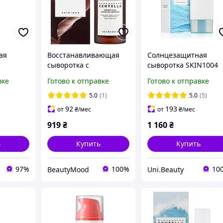
ая
Восстанавливающая
Солнцезащитная
сыворотка с
сыворотка SKIN1004
пробиотиками и
Madagascar Centella
вке
Готово к отправке
Готово к отправке
gascar
центеллой - SKIN1004
Hyalu-Cica Water-Fit
-Cica
Madagascar Centella
Sun Serum SPF50+
5.0
(1)
5.0
(5)
ule
Probio-Cica Intensive
PA++++, 50 ml
92
193
от
₴
/мес
от
₴
/мес
50 мл
919
₴
1 160
₴
ь
Купить
Купить
97%
100%
10
BeautyMood
Uni.Beauty