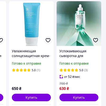
Увлажняющая
Успокаивающая
м-
солнцезащитная крем-
сыворотка для
сыворотка с центелой
проблемной кожи
Готово к отправке
Готово к отправке
Benton CICA Gel
SKIN1004 Madagascar
un
Sunscreen Serum
Centella Tea Trica Relief
5.0
(1)
5.0
(3)
SPF50/PA++++ 50 мл
Ampoule 100 ml
52
от
₴
/мес
700
₴
650
₴
630
₴
Купить
Купить