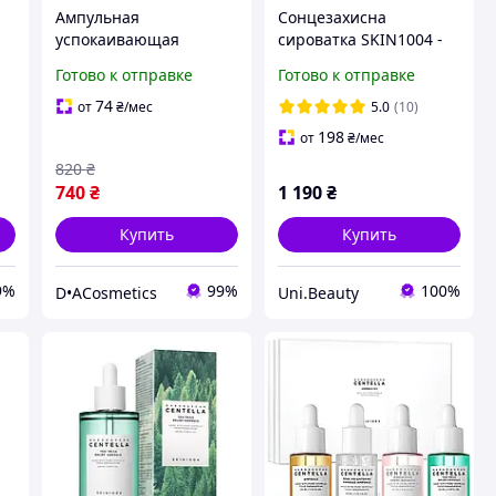
Ампульная
Сонцезахисна
успокаивающая
сироватка SKIN1004 -
сыворотка для лица с
Madagascar Centella
Готово к отправке
Готово к отправке
азиатской центеллой
Hyalu-Cica Water-Fit
Skin 1004 Madagascar
Sun Serum SPF50+
74
от
₴
/мес
5.0
(10)
Centella Ampoule 100
PA++++ (50ml x 2 pcs)
198
от
₴
/мес
ml
820
₴
740
₴
1 190
₴
Купить
Купить
9%
99%
100%
D•ACosmetics
Uni.Beauty