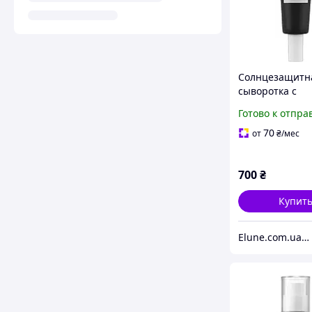
Солнцезащитн
сыворотка с
пробиотиками
Готово к отпра
SKIN1004 Mada
Centella Probio
70
от
₴
/мес
Glow Sun Ampo
SPF50+ PA++++ 
700
₴
Купит
Elune.com.ua Косметика и Духи