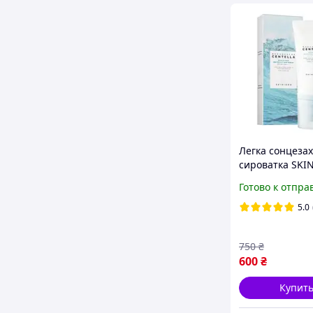
Легка сонцеза
сироватка SKI
Madagascar Cen
Готово к отпра
Hyalu-Cica Wate
Sun Serum
5.0
750
₴
600
₴
Купит