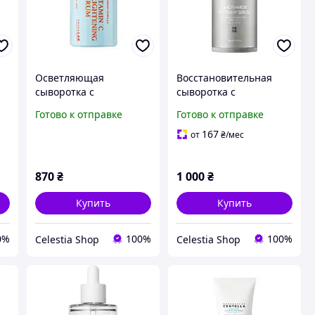
Осветляющая
Восстановительная
сыворотка с
сыворотка с
витамином С SKIN&LAB
ниацинамидом
Готово к отправке
Готово к отправке
Vitamin C Brightening
SKIN&LAB Niacinamide
Serum 30 ml
Recovery Serum 30 ml
167
от
₴
/мес
z115-2024
870
₴
1 000
₴
Купить
Купить
0%
100%
100%
Celestia Shop
Celestia Shop