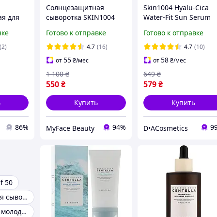
Солнцезащитная
Skin1004 Hyalu-Cica
я для
сыворотка SKIN1004
Water-Fit Sun Serum
Madagascar Centella
SPF50 -
вке
Готово к отправке
Готово к отправке
tella
Hyalu Cica Water Fit Sun
Солнцезащитная
r-Fit
Serum (SPF50+ PA++++)
сыворотка, 50мл
(2)
4.7
(16)
4.7
(10)
50+ 50
50ml
55
58
от
₴
/мес
от
₴
/мес
1 100
₴
649
₴
550
₴
579
₴
ь
Купить
Купить
86%
94%
9
MyFace Beauty
D•ACosmetics
f 50
Антивозрастная сыворотка bioaqua
Сыворотка для молодой кожи лица