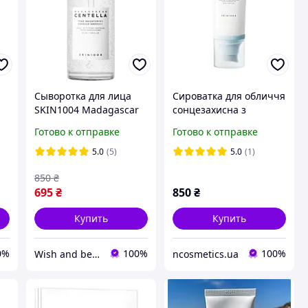
Сыворотка для лица
Сироватка для обличчя
r
SKIN1004 Madagascar
сонцезахисна з
Centella Tone
гіалуроновою кислотою
Готово к отправке
Готово к отправке
Brightening Capsule
та екстрактом
Ampoule 100 мл
азіатської центелли
5.0
(5)
5.0
(1)
SKIN1004 Madagascar
850
₴
Centella
695
₴
850
₴
Купить
Купить
0%
100%
100%
Wish and beauty
ncosmetics.ua