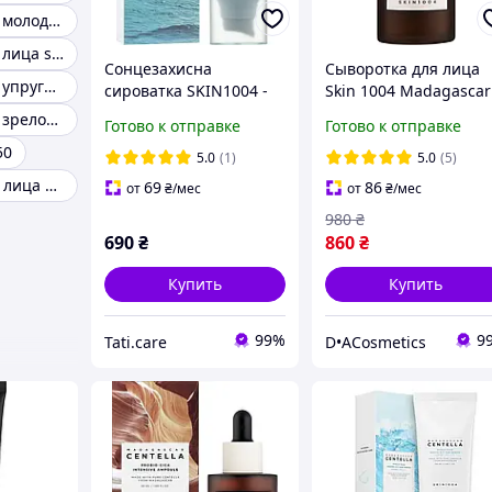
Сыворотка для молодой кожи
Сыворотка для лица skin
Сонцезахисна
Сыворотка для лица
Сыворотка для упругости кожи лица
сироватка SKIN1004 -
Skin 1004 Madagascar
Madagascar Centella
Centella Probio-Cica
Сыворотка для зрелой кожи лица
Готово к отправке
Готово к отправке
Hyalu-Cica Water-Fit
Intensive Ampoule 95
50
Sun Serum SPF50+
5.0
(1)
5.0
(5)
PA++++ (50ml)
Сыворотки для лица derma
69
86
от
₴
/мес
от
₴
/мес
980
₴
690
₴
860
₴
Купить
Купить
99%
9
Tati.care
D•ACosmetics