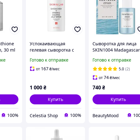
thione
Успокаивающая
Сыворотка для лица
, 30 ml
гелевая сыворотка с
SKIN1004 Madagasca
гликолевой кислотой и
Centella HYALU-CICA
вке
Готово к отправке
Готово к отправке
витамином C SKIN&LAB
Blue Serum 50ml
Glycolic Acid Vitamin C
167
от
₴
/мес
5.0
(2)
Calming Jelly Serum 30
74
от
₴
/мес
мл
1 000
₴
740
₴
ь
Купить
Купить
100%
100%
10
Celestia Shop
BeautyMood