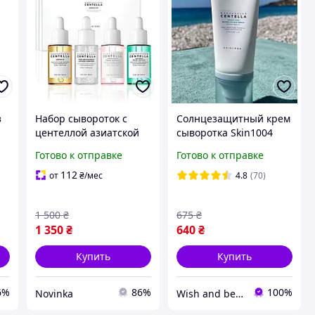
з
Набор сывороток с
Солнцезащитный крем
центеллой азиатской
сыворотка Skin1004
r
Madagascar Centella
Madagascar Centella
Готово к отправке
Готово к отправке
ml
Ampoule Kit SKIN1004
Hyalu-cica Water-fit Sun
)
Serum SPF50+ PA++++
112
от
₴
/мес
4.8
(70)
50 ml
1 500
₴
675
₴
1 350
₴
640
₴
Купить
Купить
6%
86%
100%
Novinka
Wish and beauty