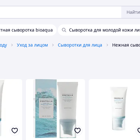
Найти
тная сыворотка bioaqua
Сыворотка для молодой кожи л
оду
Уход за лицом
Сыворотки для лица
Нежная сыво