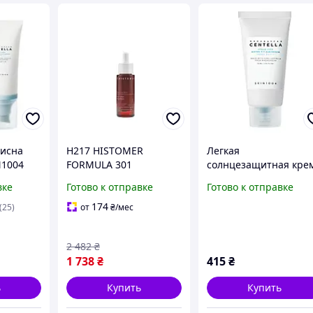
хисна
H217 HISTOMER
Легкая
N1004
FORMULA 301
солнцезащитная кре
tella
Сироватка денна для
сыворотка Skin1004
вке
Готово к отправке
Готово к отправке
r-Fit
жирної шкіри SKIN
Madagascar Centella
CLEAR DAY DROPS SPF
Hyalu-cica Water-fit S
174
(25)
от
₴
/мес
20, 27 мл
Serum SPF50+ PA++++
15 ml
2 482
₴
1 738
₴
415
₴
ь
Купить
Купить