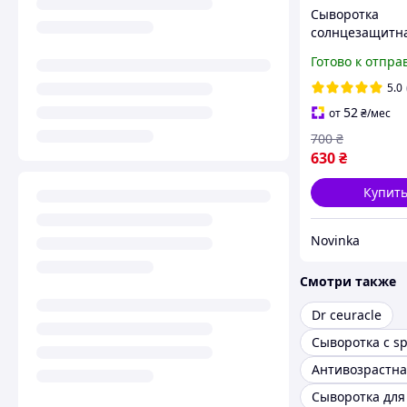
Сыворотка
солнцезащитна
лица SKIN1004
Готово к отпра
Madagascar Cen
Hyalu-Cica Wate
5.0
Sun Serum SPF
52
от
₴
/мес
мл
700
₴
630
₴
Купит
Novinka
Смотри также
Dr ceuracle
Сыворотка с sp