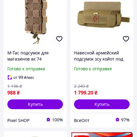
M-Tac подсумок для
Навесной армейский
магазинов ак 74
подсумок зсу койот под
открытый с липучкой
аптечку IFAK
Готово к отправке
Готово к отправке
койот Elite Coyote,
медицинский
Подсумок под рожок
горизонтальный M-Tac
99
от
₴
/мес
кордура
ROLL Elite Coyote,
1 196
₴
2 249
₴
988
₴
1 799
.20
₴
Купить
Купить
100%
97%
Pixel SHOP
ВсеОпт