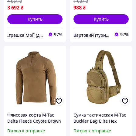
4 061
₴
1 087
₴
3 692
₴
988
₴
Купить
Купить
97%
97%
Іграшка Мрії (дитячі, авто, туризм)
Вартовий (туризм, охота и кемпинг)
Флисовая кофта M-Tac
Сумка тактическая M-Tac
Delta Fleece Coyote Brown
Buckler Bag Elite Hex
190 г/м2 с петлями под
Coyote с MOLLE
Готово к отправке
Готово к отправке
большой палец 2XL [7000-
платформой и