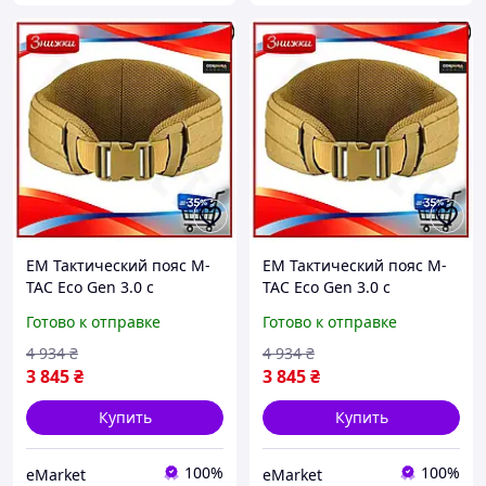
EM Тактический пояс M-
EM Тактический пояс M-
TAC Eco Gen 3.0 с
TAC Eco Gen 3.0 с
карманом под
карманом под
Готово к отправке
Готово к отправке
баллистическую защиту
баллистическую защиту
койот XL-XXL для бойцов
3XL койот для военных и
4 934
₴
4 934
₴
вое MAR_K
акт MAR_K
3 845
₴
3 845
₴
Купить
Купить
100%
100%
eMarket
eMarket