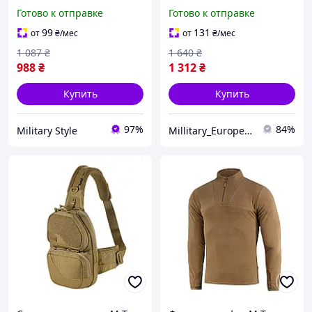
190 г/м2 с петлями под
20л,армейский рюкзак с
Готово к отправке
Готово к отправке
большой палец 2XL 1
отделением для ноутбука
для военных койот тан
99
131
от
₴
/мес
от
₴
/мес
1 087
₴
1 640
₴
988
₴
1 312
₴
Купить
Купить
97%
84%
Military Style
Millitary_Europe_Store