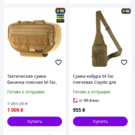
Тактическая сумка-
Сумка-кобура M-Tac
бананка поясная M-Tac,
плечевая Coyote для
армейская Сумка
скрытого ношения
Готово к отправке
Готово к отправке
напашник из кордура
пистолета тактическая
GEN II ELITE, цвет - койот,
универсальная с
96
от
₴
/мес
1 261
.25
₴
5
отделениями
1 009
₴
955
₴
Купить
Купить