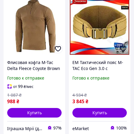
Флисовая кофта M-Tac
EM Тактический пояс M-
Delta Fleece Coyote Brown
TAC Eco Gen 3.0 с
190 г/м2 с петлями под
карманом под
Готово к отправке
Готово к отправке
большой палец 2XL 7000-
баллистическую защиту
TD
койот для бойцов
99
от
₴
/мес
разгрузочн MAR_K
1 087
₴
4 934
₴
988
₴
3 845
₴
Купить
Купить
97%
100%
Іграшка Мрії (дитячі, авто, туризм)
eMarket