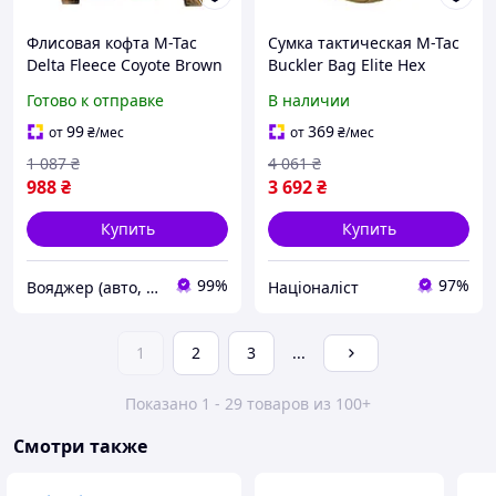
Флисовая кофта M-Tac
Сумка тактическая M-Tac
Delta Fleece Coyote Brown
Buckler Bag Elite Hex
190 г/м2 с петлями под
Coyote с MOLLE
Готово к отправке
В наличии
большой палец 2XL 7000-
платформой и
VO
отделением для оружия
99
369
от
₴
/мес
от
₴
/мес
[n-1014]
1 087
₴
4 061
₴
988
₴
3 692
₴
Купить
Купить
99%
97%
Вояджер (авто, туризм, спорт)
Націоналіст
1
2
3
...
Показано 1 - 29 товаров из 100+
Смотри также