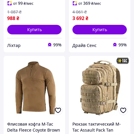
liht]
отделением для оружия
99
369
от
₴
/мес
от
₴
/мес
1014-DS
1 087
₴
4 061
₴
988
₴
3 692
₴
Купить
Купить
99%
99%
Ліхтар
Драйв Сенс
Флисовая кофта M-Tac
Рюкзак тактический M-
Delta Fleece Coyote Brown
Tac Assault Pack Tan