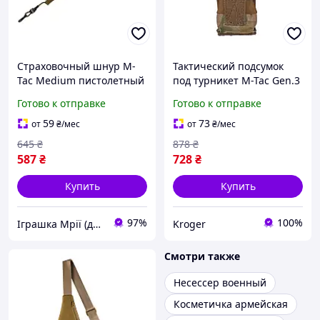
Страховочный шнур M-
Тактический подсумок
Tac Medium пистолетный
под турникет M-Tac Gen.3
спиральный под карабин
Multicam эластичный
Готово к отправке
Готово к отправке
с D-кольцом койот 5143-
подсумок для турникета с
TD
креплением Molle
59
73
от
₴
/мес
от
₴
/мес
645
₴
878
₴
587
₴
728
₴
Купить
Купить
97%
100%
Іграшка Мрії (дитячі, авто, туризм)
Kroger
Смотри также
Несессер военный
Косметичка армейская