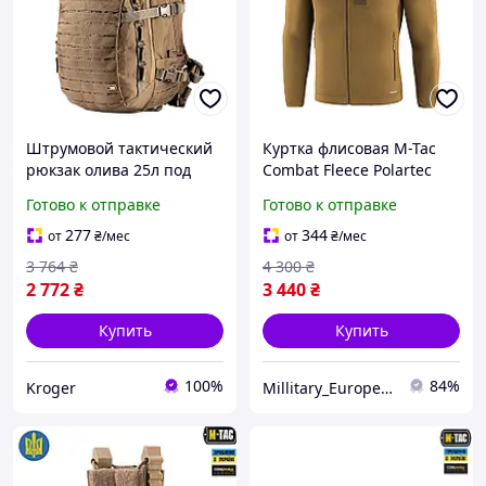
Штрумовой тактический
Куртка флисовая M-Tac
рюкзак олива 25л под
Combat Fleece Polartec
гидратор M-Tac Mission
Jacket Coyote, тактическая
Готово к отправке
Готово к отправке
Pack Laser Cut Coyote
флисовая кофта с
липучками под шевроны
277
344
от
₴
/мес
от
₴
/мес
3 764
₴
4 300
₴
2 772
₴
3 440
₴
Купить
Купить
100%
84%
Kroger
Millitary_Europe_Store