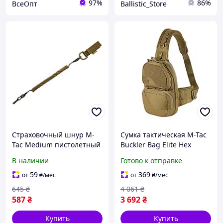
97%
86%
ВсеОпт
Ballistic_Store
Страховочный шнур M-
Сумка тактическая M-Tac
Tac Medium пистолетный
Buckler Bag Elite Hex
спиральный под карабин
Coyote с MOLLE
В наличии
Готово к отправке
с D-кольцом койот {5143-
платформой и
piho}
отделением для оружия
59
369
от
₴
/мес
от
₴
/мес
|neper-1014|
645
₴
4 061
₴
587
₴
3 692
₴
Купить
Купить