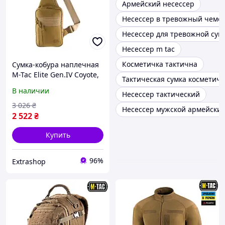
Армейский несессер
Несессер в тревожный чемо
Несессер для тревожной сум
Несессер m tac
Косметичка тактична
Сумка-кобура наплечная
M-Tac Elite Gen.IV Coyote,
Тактическая сумка косметичк
универсальная кобура, 5
В наличии
Несессер тактический
отделений.
3 026
₴
Несессер мужской армейски
2 522
₴
Купить
96%
Extrashop