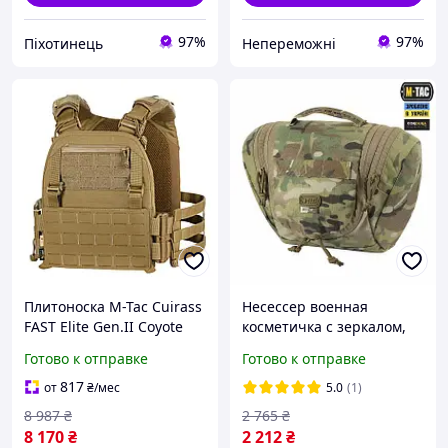
97%
97%
Піхотинець
Непереможні
Плитоноска M-Tac Cuirass
Несессер военная
FAST Elite Gen.II Coyote
косметичка с зеркалом,
под бронеплиты ESAPI с
армейска сумка для
Готово к отправке
Готово к отправке
Molle системой 1037-DS
туалетных вещей M-Tac
Elite Gen II Multicam, цвет
817
от
₴
/мес
5.0
(1)
8 987
₴
2 765
₴
8 170
₴
2 212
₴