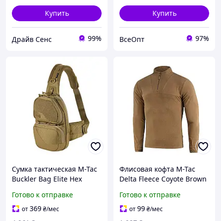
Купить
Купить
99%
97%
Драйв Сенс
ВсеОпт
Сумка тактическая M-Tac
Флисовая кофта M-Tac
Buckler Bag Elite Hex
Delta Fleece Coyote Brown
Coyote с MOLLE
190 г/м2 с петлями под
Готово к отправке
Готово к отправке
платформой и
большой палец 2XL (7000-
отделением для оружия
vart)
369
99
от
₴
/мес
от
₴
/мес
1014-TD