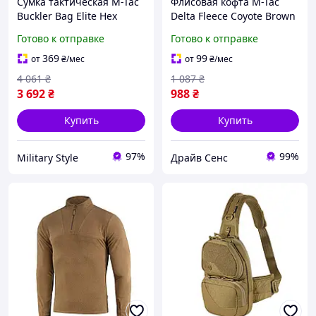
Сумка тактическая M-Tac
Флисовая кофта M-Tac
Buckler Bag Elite Hex
Delta Fleece Coyote Brown
Coyote с MOLLE
190 г/м2 с петлями под
Готово к отправке
Готово к отправке
платформой и
большой палец 2XL 7000-
отделением для оружия 1
DS
369
99
от
₴
/мес
от
₴
/мес
4 061
₴
1 087
₴
3 692
₴
988
₴
Купить
Купить
97%
99%
Military Style
Драйв Сенс