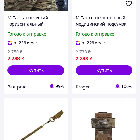
M-Tac тактический
M-Tac горизонтальный
горизонтальный
медицинский подсумок
медицинский подсумок
под аптечку с
Готово к отправке
Готово к отправке
под аптечку с
креплением Molle Large
креплением Molle Large
Elite Coyote
229
229
от
₴
/мес
от
₴
/мес
Elite Coyote
2 750
₴
2 733
₴
2 288
₴
2 288
₴
Купить
Купить
99%
100%
Велгрінс
Kroger