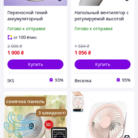
Переносной тихий
Напольный вентилятор с
аккумуляторный
регулируемой высотой
вентилятор с 3
67-93 см три скорости для
Готово к отправке
Готово к отправке
турбинами и
дома офиса кафе и
регулируемой скоростью
помещений до 30 кв м
100
от
₴
/мес
работы для рабочего
FLAME
2 000
₴
1 584
₴
места в квартире и офисе
1 000
₴
1 056
₴
Купить
Купить
93%
95%
IKS
Веселка