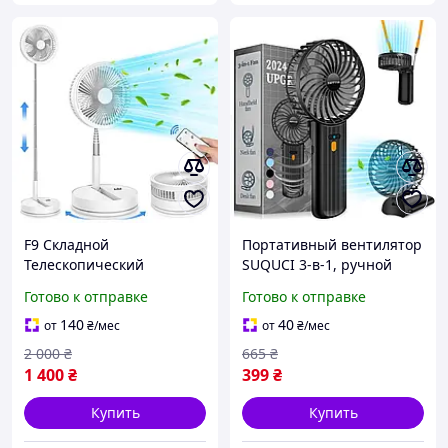
F9 Складной
Портативный вентилятор
Телескопический
SUQUCI 3-в-1, ручной
Настольный Вентилятор с
вентилятор с
Готово к отправке
Готово к отправке
4-часовым Таймером, 4
перезаряжаемым,
скоростями,
180°регулируемый, 4
140
40
от
₴
/мес
от
₴
/мес
Регулируемый с Пультом
скорости ветра
2 000
₴
665
₴
1 400
₴
399
₴
Купить
Купить