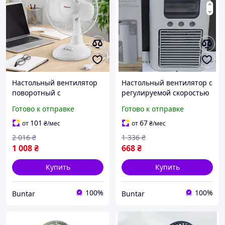
Настольный вентилятор
Настольный вентилятор с
поворотный с
регулируемой скоростью
регулируемой скоростью
от USB
Готово к отправке
Готово к отправке
от сети
101
67
от
₴
/мес
от
₴
/мес
2 016
₴
1 336
₴
1 008
₴
668
₴
Купить
Купить
100%
100%
Buntar
Buntar