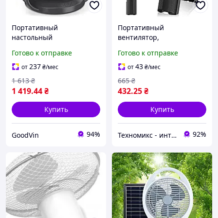
Портативный
Портативный
настольный
вентилятор,
аккумуляторный
портативный настольный
Готово к отправке
Готово к отправке
вентилятор, бесшумный,
вентилятор с 4
с 100 скоростями,
регулируемыми
237
43
от
₴
/мес
от
₴
/мес
регулируемым углом
скоростями USB-
1 613
₴
665
₴
наклона, для
перезаряжаемая до 15
1 419
.44
₴
432
.25
₴
офиса,спальни,кухни
часов
Купить
Купить
94%
92%
GoodVin
Техномикс - интернет - магазин качественной техники, электроники и других товаров для дома и работы