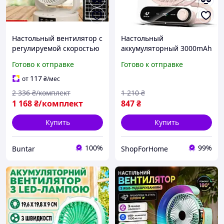
Настольный вентилятор с
Настольный
регулируемой скоростью
аккумуляторный 3000mAh
и солнечной панелью
вентилятор со
Готово к отправке
Готово к отправке
светодиодной
подсветкой, мини-тихий
117
от
₴
/мес
регулируемый угол
2 336
₴/комплект
1 210
₴
наклона, 199 скоростей,
1 168
₴/комплект
847
₴
Купить
Купить
100%
99%
Buntar
ShopForHome