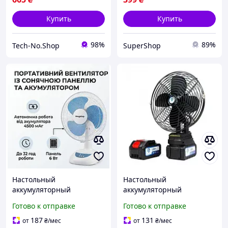
Купить
Купить
98%
89%
Tech-No.Shop
SuperShop
Настольный
Настольный
аккумуляторный
аккумуляторный
вентилятор с
вентилятор с
Готово к отправке
Готово к отправке
регулируемой скоростью
регулируемой скоростью
и автовращением
21В
187
131
от
₴
/мес
от
₴
/мес