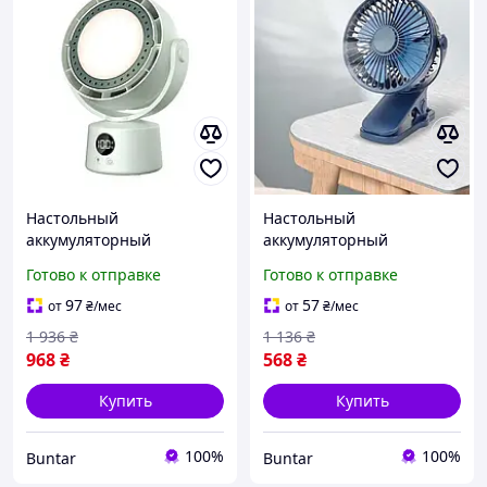
Настольный
Настольный
аккумуляторный
аккумуляторный
вентилятор с
вентилятор с
Готово к отправке
Готово к отправке
регулируемой скоростью
регулируемой скоростью
на 6 уровней
на 3 уровня
97
57
от
₴
/мес
от
₴
/мес
1 936
₴
1 136
₴
968
₴
568
₴
Купить
Купить
100%
100%
Buntar
Buntar