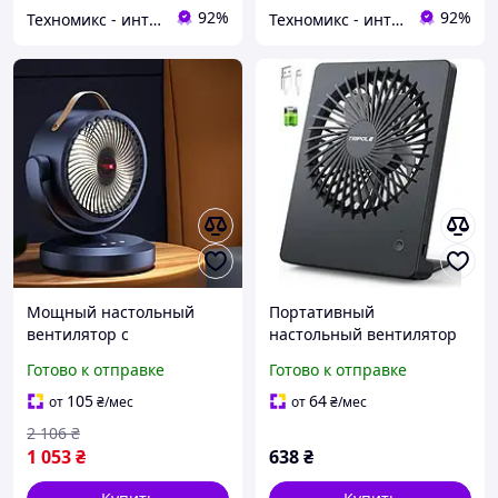
92%
92%
Техномикс - интернет - магазин качественной техники, электроники и других товаров для дома и работы
Техномикс - интернет - магазин качественной техники, электроники и других товаров для дома и работы
Мощный настольный
Портативный
вентилятор с
настольный вентилятор
регулируемой скоростью
Desk Fan FD01 USB 2000
Готово к отправке
Готово к отправке
пластиковый для дома и
мАч бесшумный с 3
офиса Вентиляторы для
скоростями,
105
64
от
₴
/мес
от
₴
/мес
квартиры
регулируемый 180°
2 106
₴
1 053
₴
638
₴