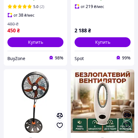
использования usb
аккумулятором 3 скорости
2000mah, Настольный
регулируемая высота
219
5.0
(2)
от
₴
/мес
вентилятор Hoco с
бесшумны
38
от
₴
/мес
регулируемой скоростью
480
₴
450
₴
2 188
₴
Купить
Купить
98%
99%
BuyZone
Spot