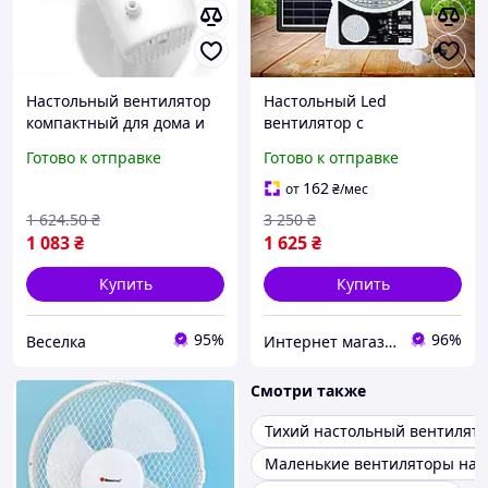
Настольный вентилятор
Настольный Led
компактный для дома и
вентилятор с
офиса с регулируемой
регулируемой скоростью
Готово к отправке
Готово к отправке
скоростью и
пластиковый mini с
автоповоротом FLAME
аккумулятором для офиса
162
от
₴
/мес
и спальни
1 624
.50
₴
3 250
₴
1 083
₴
1 625
₴
Купить
Купить
95%
96%
Веселка
Интернет магазин «Tehnos» 🛒 Лучшие цены! 💯 Быстрая отправка! 🚀
Смотри также
Тихий настольный вентилят
Маленькие вентиляторы нас