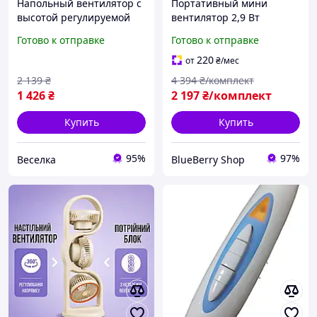
Напольный вентилятор с
Портативный мини
высотой регулируемой
вентилятор 2,9 Вт
три скорости поворот 90
Настольный вентилятор с
Готово к отправке
Готово к отправке
градусов для дома и
регулируемой скоростью
офиса SPICY
28.5х19х75 см Вентилятор
220
от
₴
/мес
комнатный
2 139
₴
4 394
₴/комплект
1 426
₴
2 197
₴/комплект
Купить
Купить
95%
97%
Веселка
BlueBerry Shop