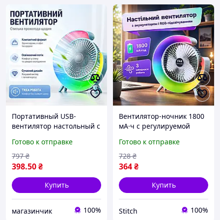
Портативный USB-
Вентилятор-ночник 1800
вентилятор настольный с
мА·ч с регулируемой
подсветкой 1800 мАч с
скоростью и RGB
Готово к отправке
Готово к отправке
регулируемой скоростью
подсветкой Настольный
и поворотом
мини-охладитель с USB
797
₴
728
₴
питанием для офиса
398
.50
₴
364
₴
Купить
Купить
100%
100%
магазинчик
Stitch