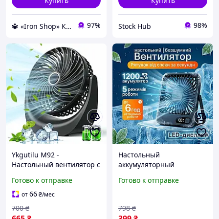
Купить
Купить
97%
98%
🔱 «Iron Shop» Компетентность! Качество товара! Быстрая отправка! ✅
Stock Hub
Ykgutilu M92 -
Настольный
Настольный вентилятор с
аккумуляторный
сильным потоком
вентилятор с дисплеем и
Готово к отправке
Готово к отправке
воздуха, регулируемая
регулируемой скоростью
скорость, поворот на
USB mini 1200mah тихий
66
от
₴
/мес
360°, батарея 4000 мАг
для дома и офиса
700
₴
798
₴
665
₴
399
₴