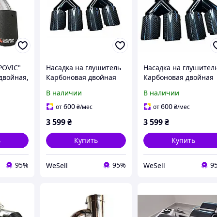
POVIC"
Насадка на глушитель
Насадка на глушител
двойная,
Карбоновая двойная
Карбоновая двойная
м, 89
насадка Вход 64-67 мм
насадка Вход 64-67 м
В наличии
В наличии
товая))
Выход 76 мм Глянец
Выход 76 мм Глянец
Левая
Правая
600
600
от
₴
/мес
от
₴
/мес
3 599
₴
3 599
₴
ь
Купить
Купить
95%
95%
9
WeSell
WeSell