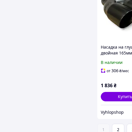
Насадка на гл
двойная 165м
мат
В наличии
306
от
₴
/мес
1 836
₴
Купит
Vyhlopshop
1
2