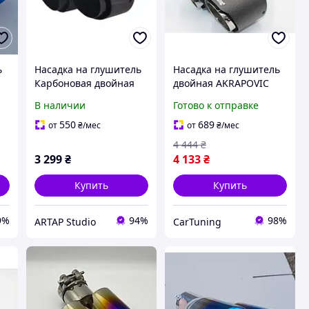
ь
Насадка на глушитель
Насадка на глушитель
Карбоновая двойная
двойная AKRAPOVIC
в
насадка Вход 64-67 мм
EVO карбон
В наличии
Готово к отправке
Выход 89 мм Глянец
Левая
550
689
от
₴
/мес
от
₴
/мес
4 444
₴
3 299
₴
4 133
₴
Купить
Купить
9%
94%
98%
ARTAP Studio
СarTuning