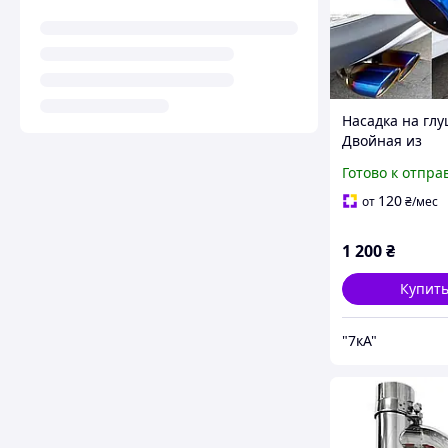
Насадка на гл
Двойная из
нержавеющей 
Готово к отпра
Универсальна
120
от
₴
/мес
1 200
₴
Купит
"7кА"