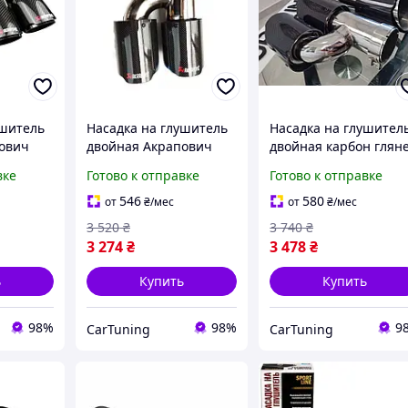
ушитель
Насадка на глушитель
Насадка на глушител
ович
двойная Акрапович
двойная карбон глян
он
Ево карбон глянец
вке
Готово к отправке
Готово к отправке
546
580
от
₴
/мес
от
₴
/мес
3 520
₴
3 740
₴
3 274
₴
3 478
₴
ь
Купить
Купить
98%
98%
9
СarTuning
СarTuning