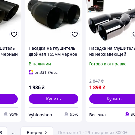
ушитель
Насадка на глушитель
Насадка на глушител
м черный
двойная 165мм черное
из нержавеющей
матовое покрытие
стали 62мм двойная
В наличии
Готово к отправке
230мм для улучшени
звука и стиля авто
331
от
₴
/мес
FLAME
2 847
₴
1 986
₴
1 898
₴
ь
Купить
Купить
95%
95%
9
Vyhlopshop
Веселка
3
...
Вперед
Показано 1 - 29 товаров из 3000+