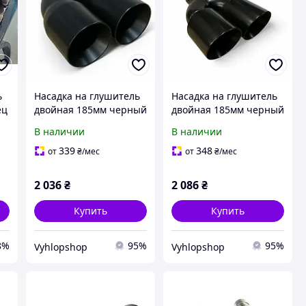
ь
Насадка на глушитель
Насадка на глушитель
ец
двойная 185мм черный
двойная 185мм черный
мат
мат
В наличии
В наличии
339
348
от
₴
/мес
от
₴
/мес
2 036
₴
2 086
₴
Купить
Купить
8%
95%
95%
Vyhlopshop
Vyhlopshop