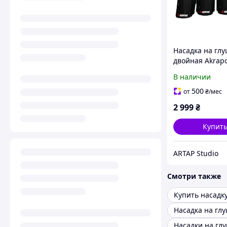
Насадка на гл
двойная Akrapo
разнодлинная 
В наличии
/ 89мм, карбон
500
от
₴
/мес
2 999
₴
Купит
ARTAP Studio
Смотри также