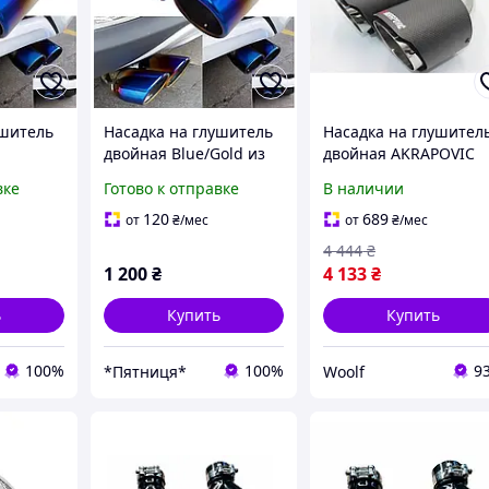
ушитель
Насадка на глушитель
Насадка на глушител
двойная Blue/Gold из
двойная AKRAPOVIC
стали
нержавеющей стали
EVO карбон
вке
Готово к отправке
В наличии
я
(Y-type)
120
689
от
₴
/мес
от
₴
/мес
4 444
₴
1 200
₴
4 133
₴
ь
Купить
Купить
100%
100%
9
*Пятниця*
Woolf