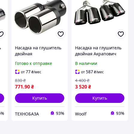
ь
Насадка на глушитель
Насадка на глушитель
двойная
двойная Акрапович
хромированная для
Ево Y-тип карбон
Готово к отправке
В наличии
я
ровной трубы на 2
выхода
77
587
от
₴
/мес
от
₴
/мес
830
₴
4 400
₴
771
.90
₴
3 520
₴
Купить
Купить
6%
93%
93%
ТЕХНОБАЗА
Woolf