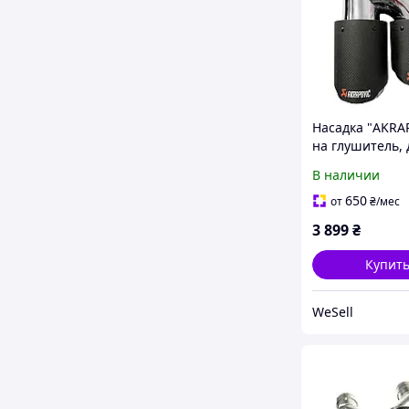
Насадка "AKRA
на глушитель, 
карбон 64-67 м
В наличии
мм, Правая (ма
650
от
₴
/мес
3 899
₴
Купит
WeSell