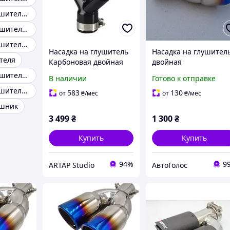
Насадка на глушитель изогнутая
Насадки на глушитель квадратные
Насадка на глушитель с басом
Насадка на глушитель
Насадка на глушител
теля
Карбоновая двойная
двойная
насадка Вход 64-67 мм
универсальная вход 
Насадки на глушитель овальные
В наличии
Готово к отправке
Выход 76 мм Глянец
63 мм нержавейка
Насадка на глушитель 76мм
Правая
583
130
от
₴
/мес
от
₴
/мес
ушник
3 499
₴
1 300
₴
Купить
Купить
94%
9
ARTAP Studio
АвтоГолос