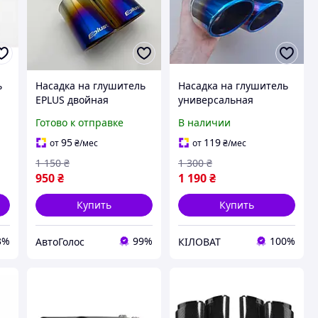
ь
Насадка на глушитель
Насадка на глушитель
EPLUS двойная
универсальная
(нержавеющая сталь)
двойная вход 40- 63мм
Готово к отправке
В наличии
нержавейка
95
119
от
₴
/мес
от
₴
/мес
1 150
₴
1 300
₴
950
₴
1 190
₴
Купить
Купить
3%
99%
100%
АвтоГолос
КІЛОВАТ