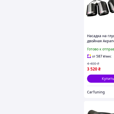
Насадка на гл
двойная Акрап
Ево Y-тип карб
Готово к отпра
587
от
₴
/мес
4 400
₴
3 520
₴
Купит
СarTuning