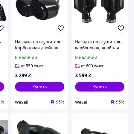
ь
Насадка на глушитель
Насадка на глушитель
Карбоновая двойная
карбоновая, двойная -
м
насадка Вход 64-67 мм
Вход 60 63 мм / Выход
В наличии
В наличии
Выход 89 мм Глянец
89 мм, глянец, левая
Правая
550
600
от
₴
/мес
от
₴
/мес
3 299
₴
3 599
₴
Купить
Купить
5%
95%
95%
WeSell
WeSell