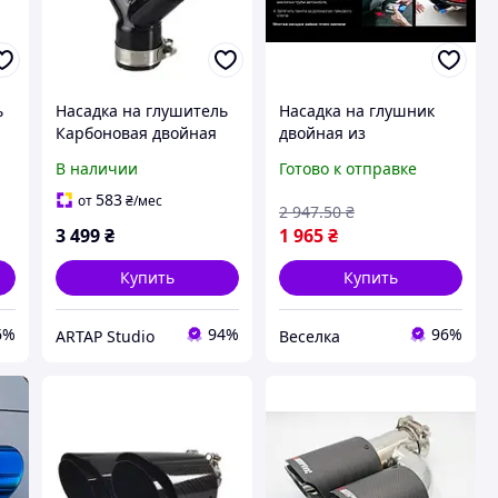
ь
Насадка на глушитель
Насадка на глушник
Карбоновая двойная
двойная из
насадка Вход 64-67 мм
нержавеющей стали
В наличии
Готово к отправке
Выход 76 мм Глянец
62,5 мм для защиты от
Левая
коррозии и улучшения
583
от
₴
/мес
2 947
.50
₴
внешнего вида
3 499
₴
1 965
₴
автомобиля FLAME
Купить
Купить
6%
94%
96%
ARTAP Studio
Веселка