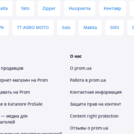
alta
Yato
Zipper
Husqvarna
Кентавр
WN
TT AGRO MOTO
Solo
Makita
Stihl
О нас
 продавцов
О prom.ua
ернет-магазин
на Prom
Работа в prom.ua
авать на Prom
Контактная информация
 в Каталоге ProSale
Защита прав на контент
 — медиа для
Content right protection
ателей
Отзывы о prom.ua
 интернет-предпринимателей