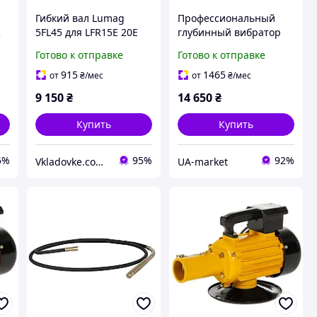
Гибкий вал Lumag
Профессиональный
R
5FL45 для LFR15E 20E
глубинный вибратор
LFR40 длина шланга 6
для бетона Lumag LFR
Готово к отправке
Готово к отправке
л/
м производительность
15E мощность 1.5 кВт
м
12000 л/ч
высота выброса 15 м
915
1465
от
₴
/мес
от
₴
/мес
9 150
₴
14 650
₴
Купить
Купить
5%
95%
92%
Vkladovke.com.ua
UA-market