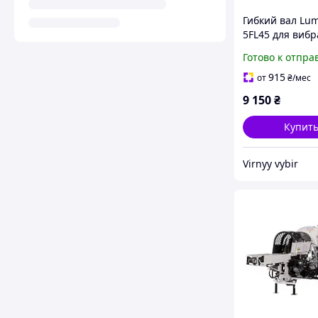
Гибкий вал Lu
5FL45 для виб
LFR15E LFR20E 
Готово к отпра
производитель
12000 л/ч длин
915
от
₴
/мес
шланга 6 м
9 150
₴
Купит
Virnyy vybir