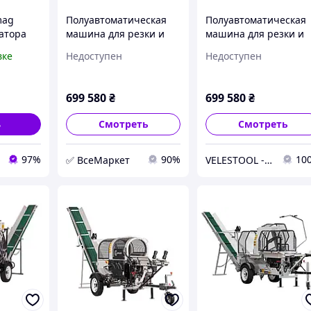
mag
Полуавтоматическая
Полуавтоматическая
ратора
машина для резки и
машина для резки и
LFR40
колки дров Lumag
колки дров Lumag
вке
Недоступен
Недоступен
ность
SSA500DH-PROT/RS
SSA500DH-PROT/RS
а
699 580
₴
699 580
₴
ь
Смотреть
Смотреть
97%
90%
10
✅ ВсеМаркет
VELESTOOL - интернет-магазин инструментов и оборудования