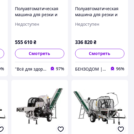
Полуавтоматическая
Полуавтоматическая
машина для резки и
машина для резки и
раскола дров Lumag
раскола дров Lumag
Недоступен
Недоступен
SSA500GH-PRO/S
SSA 400G
555 610
₴
336 820
₴
Смотреть
Смотреть
0%
97%
96%
"Всё для здоровья" Интернет-магазин
БЕНЗОДОМ | садовая техника и электроинструмент