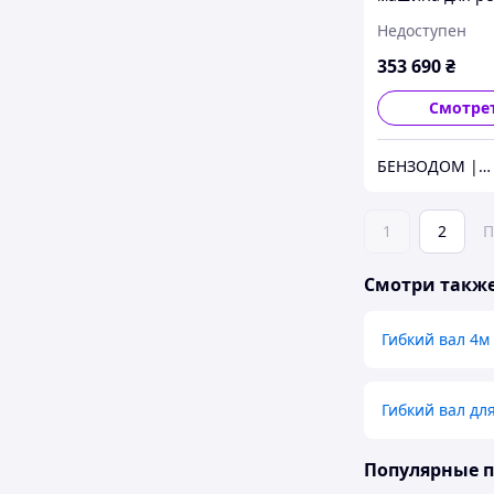
раскола дров 
Недоступен
SSA 400E
353 690
₴
Смотре
БЕНЗОДОМ | садовая техника и электроинструмент
1
2
П
Смотри такж
Гибкий вал 4м
Гибкий вал дл
Популярные 