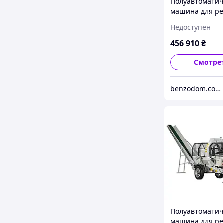
Полуавтоматич
машина для ре
раскола дров 
Недоступен
SSA500ZH-PRO,
гидравлически
456 910
₴
Смотре
benzodom.com.ua
Полуавтоматич
машина для ре