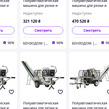
еская
Полуавтоматическая
Полуавтоматическая
зки и
машина для резки и
машина для резки и
Lumag
раскола дров Lumag
раскола дров Lumag
Недоступен
Недоступен
SSA 400Z
SSA 500 GH-PRO
й
321 120
₴
470 520
₴
ть
Смотреть
Смотреть
96%
96%
9
БЕНЗОДОМ | садовая техника и электроинструмент
БЕНЗОДОМ | садовая техника и электроинструмент
еская
Полуавтоматическая
Полуавтоматическая
зки и
машина для резки и
машина для резки и