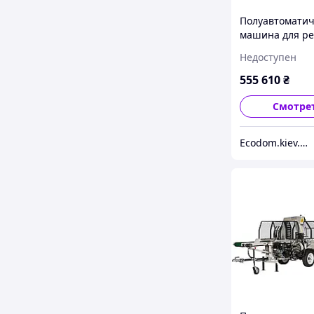
Полуавтоматич
машина для ре
раскола дров 
Недоступен
SSA500GH-PRO
555 610
₴
Смотре
Еcodom.kiev.ua Интеренет-магазин