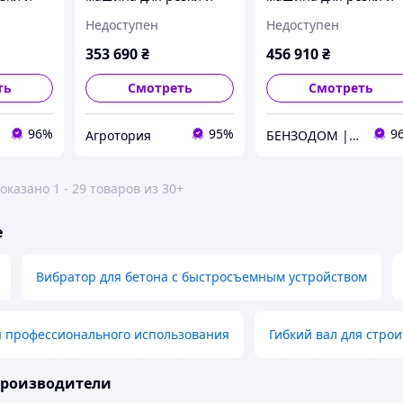
Lumag
раскола дров Lumag
раскола дров Lumag
Недоступен
Недоступен
SSA 400E
SSA500ZH-PRO,
гидравлический
353 690
₴
456 910
₴
ть
Смотреть
Смотреть
96%
95%
9
Агротория
БЕНЗОДОМ | садовая техника и электроинструмент
оказано 1 - 29 товаров из 30+
е
Вибратор для бетона с быстросъемным устройством
я профессионального использования
Гибкий вал для стро
производители