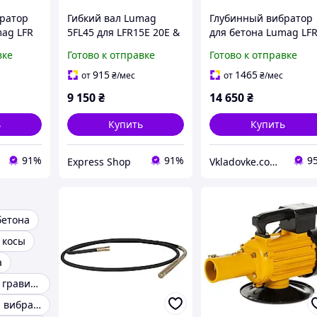
ратор
Гибкий вал Lumag
Глубинный вибратор
mag LFR
5FL45 для LFR15E 20E &
для бетона Lumag LF
.5 кВт
LFR40 для вибратора
15E мощность 1.5 кВт
вке
Готово к отправке
Готово к отправке
а 1200 л/
длина шланга 6 м
скорость потока 1200 
производительность
ч высота выброса 15 
915
1465
от
₴
/мес
от
₴
/мес
12000 л/ч
9 150
₴
14 650
₴
ь
Купить
Купить
91%
91%
9
Express Shop
Vkladovke.com.ua
бетона
 косы
а
Гибкий вал для гравировальной машины
Электрический вибратор для бетона