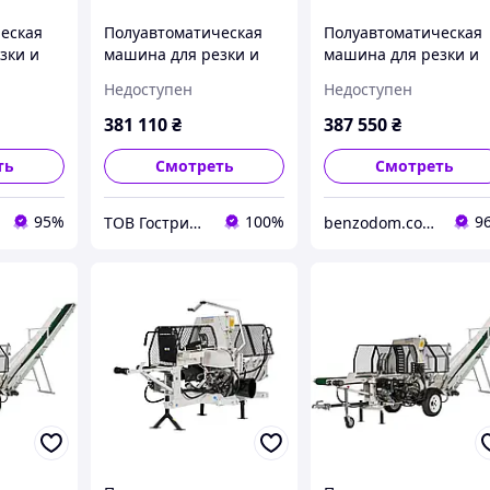
еская
Полуавтоматическая
Полуавтоматическая
зки и
машина для резки и
машина для резки и
Lumag
раскола дров Lumag
раскола дров Lumag
Недоступен
Недоступен
/S
SSA 400GHPROS
SSA 500G
381 110
₴
387 550
₴
ть
Смотреть
Смотреть
95%
100%
9
ТОВ Гострий Кут
benzodom.com.ua