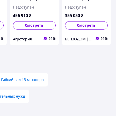
раскола дров Lumag
раскола дров Lumag
Недоступен
Недоступен
SSA500ZH-PRO,
SSA500Z
гидравлический
456 910
₴
355 050
₴
Смотреть
Смотреть
6%
95%
96%
Агротория
БЕНЗОДОМ | садовая техника и электроинструмент
Гибкий вал 15 м напора
ительных нужд