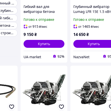
Вибратор глубинный для бетона
Гибкий вал для
Глубинный вибратор
Гибкие валы к глубинным вибраторам
вибратора бетона
Lumag LFR 15E 1.5 кВ
Lumag 5FL45
скорость потока 1200 
Универсальный гибкий вал
Готово к отправке
Готово к отправке
производительность
ч компактный дизай
Вибратор для бетона польша
12000 л/ч длина
для бетонных работ
915
1465
от
₴
/мес
от
₴
/мес
шланга 6 м
Гибкий вал для строительных работ
9 150
₴
14 650
₴
Купить
Купить
92%
9
UA-market
NazvaNet