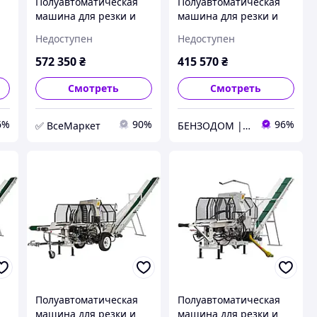
Полуавтоматическая
Полуавтоматическая
машина для резки и
машина для резки и
колки дров Lumag
раскола дров Lumag
Недоступен
Недоступен
SSA500GH-PRO/RS
SSA500E
572 350
₴
415 570
₴
Смотреть
Смотреть
6%
90%
96%
✅ ВсеМаркет
БЕНЗОДОМ | садовая техника и электроинструмент
Полуавтоматическая
Полуавтоматическая
машина для резки и
машина для резки и