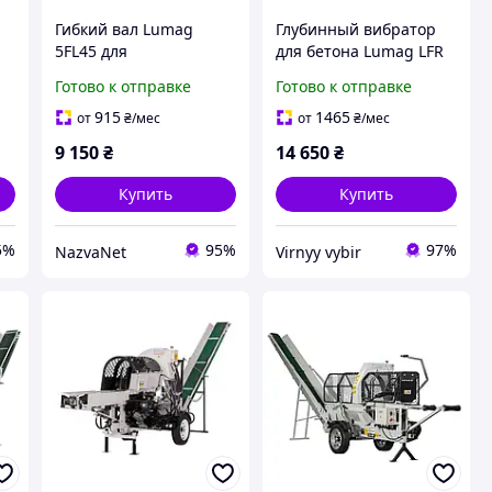
Гибкий вал Lumag
Глубинный вибратор
т
5FL45 для
для бетона Lumag LFR
л/
бетономешалки LFR15E
15E мощность 1.5 кВт
Готово к отправке
Готово к отправке
н
20E LFR40 длина 6 м
скорость потока 1200 л/
производительность
ч комплектация 6 м
915
1465
от
₴
/мес
от
₴
/мес
12000 л/ч
шланг
9 150
₴
14 650
₴
Купить
Купить
5%
95%
97%
NazvaNet
Virnyy vybir