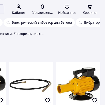
Кабинет
Уведомления
Избранное
Корзина
Электрический вибратор для бетона
Вибратор гл
Швонарезчики, бензорезы, электрорезы Lumag