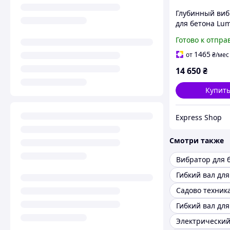
Глубинный виб
для бетона Lu
15E мощность 1
Готово к отпра
скорость поток
ч вес 17/18 кг
1465
от
₴
/мес
14 650
₴
Купит
Express Shop
Смотри также
Вибратор для 
Гибкий вал для
Садово техник