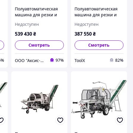
Полуавтоматическая
Полуавтоматическая
машина для резки и
машина для резки и
раскола дров Lumag
раскола дров Lumag
Недоступен
Недоступен
SSA500GH-PRO/S
SSA 500G
539 430
₴
387 550
₴
Смотреть
Смотреть
6%
97%
82%
ООО "Аксис-Буд"
ToolX