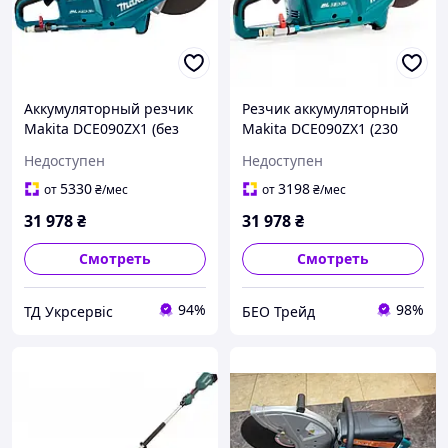
Аккумуляторный резчик
Резчик аккумуляторный
Makita DCE090ZX1 (без
Makita DCE090ZX1 (230
АКБ) (DCE090ZX1)
мм, без аккумуляторов и
Недоступен
Недоступен
зарядного устройства)
5330
3198
от
₴
/мес
от
₴
/мес
31 978
₴
31 978
₴
Смотреть
Смотреть
94%
98%
ТД Укрсервіс
БЕО Трейд