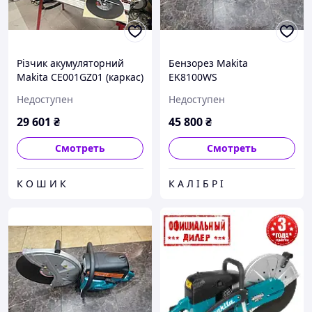
Різчик акумуляторний
Бензорез Makita
Makita CE001GZ01 (каркас)
EK8100WS
Недоступен
Недоступен
29 601
₴
45 800
₴
Смотреть
Смотреть
К О Ш И К
К А Л І Б Р І