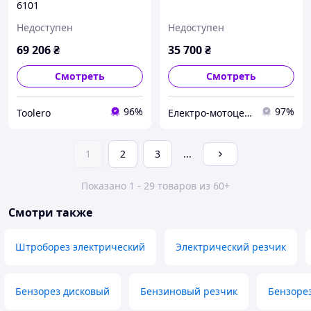
6101
Недоступен
Недоступен
69 206
₴
35 700
₴
Смотреть
Смотреть
96%
97%
Toolero
Електро-мотоцентр
1
2
3
...
Показано 1 - 29 товаров из 60+
Смотри также
Штроборез электрический
Электрический резчик
Бензорез дисковый
Бензиновый резчик
Бензорез