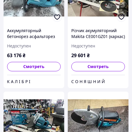
Аккумуляторный
Різчик акумуляторний
бетонорез асфальторез
Makita CE001GZ01 (каркас)
резчик Makita CE001G
Недоступен
Недоступен
63 176
₴
29 601
₴
Смотреть
Смотреть
К А Л І Б Р І
С О Н Я Ш Н И Й