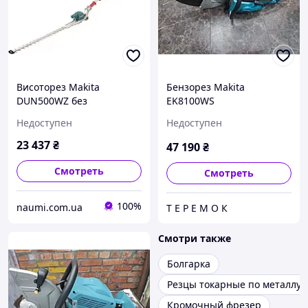
Висоторез Makita
Бензорез Makita
DUN500WZ без
EK8100WS
аккумулятора и зарядного
Недоступен
Недоступен
устройства
23 437
₴
47 190
₴
Смотреть
Смотреть
100%
naumi.com.ua
Т Е Р Е М О К
Смотри также
Болгарка
Резцы токарные по металлу
Кромочный фрезер