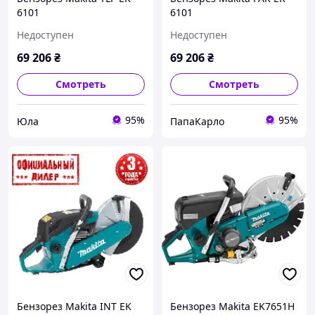
6101
6101
Недоступен
Недоступен
69 206
₴
69 206
₴
Смотреть
Смотреть
95%
95%
Юла
ПапаКарло
Бензорез Makita INT EK
Бензорез Makita EK7651H