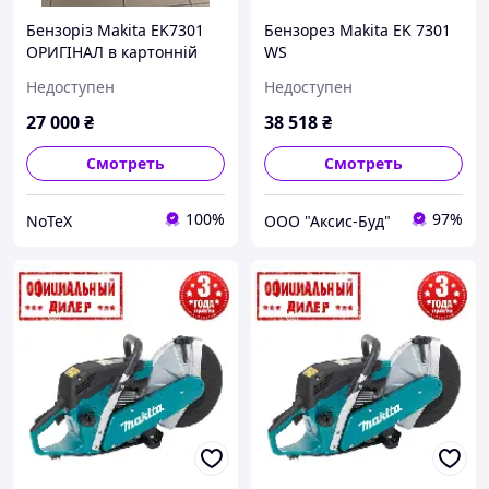
Бензоріз Makita EK7301
Бензорез Makita EK 7301
ОРИГІНАЛ в картонній
WS
коробці
Недоступен
Недоступен
27 000
₴
38 518
₴
Смотреть
Смотреть
100%
97%
NoTeX
ООО "Аксис-Буд"