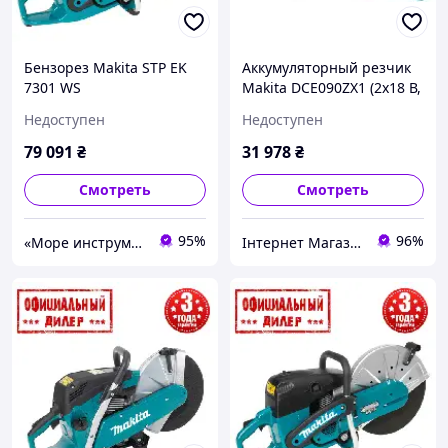
Бензорез Makita STP EK
Аккумуляторный резчик
7301 WS
Makita DCE090ZX1 (2х18 В,
без АКБ, 230 мм)
Недоступен
Недоступен
79 091
₴
31 978
₴
Смотреть
Смотреть
95%
96%
«Море инструментов»
Інтернет Магазин Ebosh