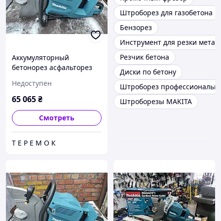
Штроборез для газобетона
Бензорез
Инструмент для резки метал
Резчик бетона
Аккумуляторный
бетонорез асфальторез
Диски по бетону
резчик Makita CE001G
Недоступен
Штроборез профессиональн
65 065
₴
Штроборезы MAKITA
Смотреть
Т Е Р Е М О К