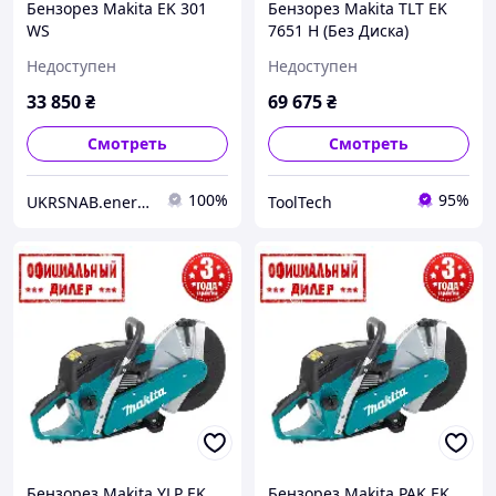
Бензорез Makita EK 301
Бензорез Makita TLT EK
WS
7651 H (Без Диска)
Недоступен
Недоступен
33 850
₴
69 675
₴
Смотреть
Смотреть
100%
95%
UKRSNAB.energo
ToolTech
Бензорез Makita YLP EK
Бензорез Makita PAK EK