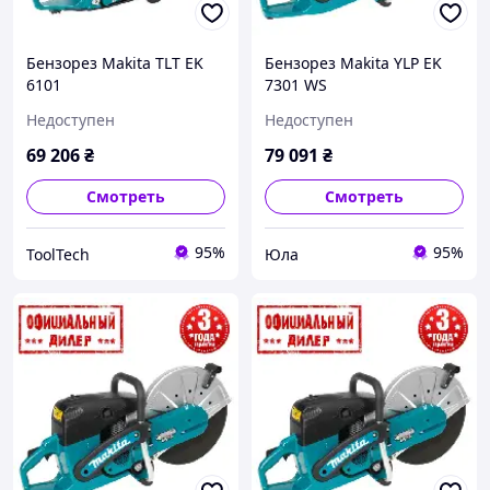
Бензорез Makita TLT EK
Бензорез Makita YLP EK
6101
7301 WS
Недоступен
Недоступен
69 206
₴
79 091
₴
Смотреть
Смотреть
95%
95%
ToolTech
Юла