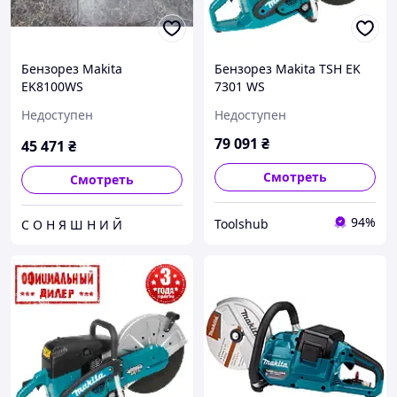
Бензорез Makita
Бензорез Makita TSH EK
EK8100WS
7301 WS
Недоступен
Недоступен
79 091
₴
45 471
₴
Смотреть
Смотреть
94%
Toolshub
С О Н Я Ш Н И Й