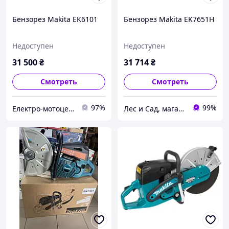
Бензорез Makita EK6101
Бензорез Makita EK7651H
Недоступен
Недоступен
31 500
₴
31 714
₴
Смотреть
Смотреть
97%
99%
Електро-мотоцентр
Лес и Сад, магазин инструментов и садово-парковой техники