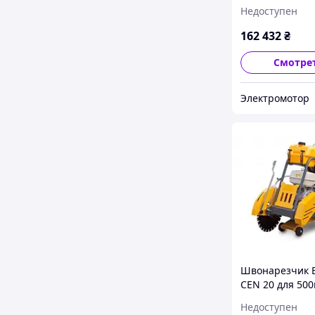
Недоступен
162 432
₴
Смотре
Электромотор
Швонарезчик 
CEN 20 для 50
алмазного диск
Недоступен
Honda GX390