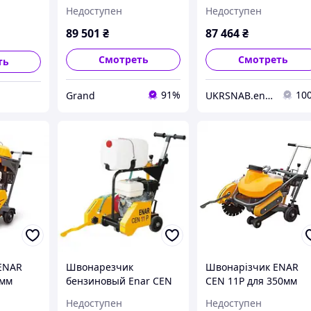
17
Недоступен
Недоступен
89 501
₴
87 464
₴
Смотреть
Смотреть
ть
91%
10
Grand
UKRSNAB.energo
ENAR
Швонарезчик
Швонарізчик ENAR
0мм
бензиновый Enar CEN
CEN 11P для 350мм
а,
11P
алмазного диска,
Недоступен
Недоступен
Honda GX160