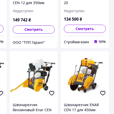
CEN 12 для 350мм
20
алмазного диска,
Недоступен
Недоступен
Honda GX270
134 500
₴
149 742
₴
Смотреть
Смотреть
9%
99%
Строймагазин
ООО "ТПП Гарант"
Швонарезчик
Швонарезчик ENAR
N
бензиновый Enar CEN
CEN 17 для 450мм