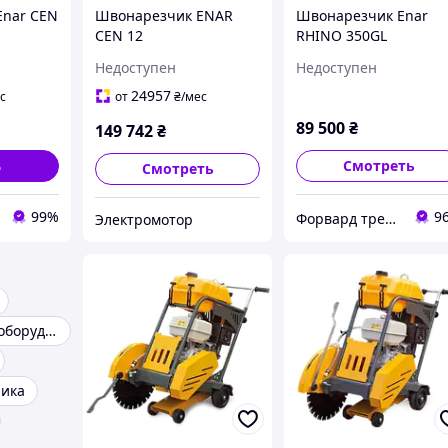
Enar CEN
Швонарезчик ENAR
Швонарезчик Enar
CEN 12
RHINO 350GL
Недоступен
Недоступен
24957
с
от
₴
/мес
89 500
₴
149 742
₴
ь
Смотреть
Смотреть
99%
9
Форвард трейдинг груп ООО
Электромотор
Строительное оборудование
ника