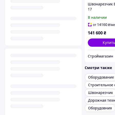
Швонарезчик 
17
В наличии
14160
от
₴
/ме
141 600
₴
Купит
Строймагазин
Смотри также
Оборудование
Швонарезчик
Дорожная тех
Оборудовния