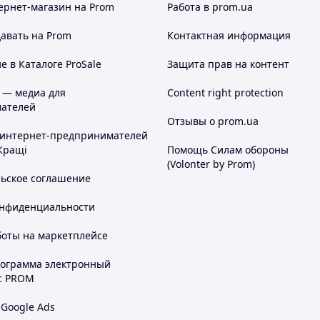
ернет-магазин
на Prom
Работа в prom.ua
авать на Prom
Контактная информация
 в Каталоге ProSale
Защита прав на контент
 — медиа для
Content right protection
ателей
Отзывы о prom.ua
 интернет-предпринимателей
Кращі
Помощь Силам обороны
(Volonter by Prom)
льское соглашение
онфиденциальности
боты на маркетплейсе
рограмма электронный
с PROM
 Google Ads