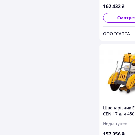
162 432
₴
Смотре
ООО "САПСАН СЕРВИС"
Швонарізчик 
CEN 17 для 45
алмазного диск
Недоступен
Honda GX390
157 356
₴