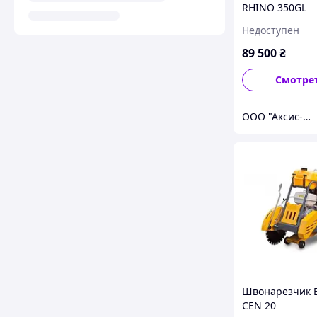
RHINO 350GL
Недоступен
89 500
₴
Смотре
ООО "Аксис-Буд"
Швонарезчик 
CEN 20