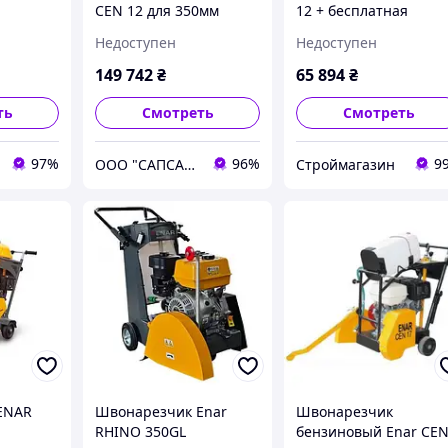
CEN 12 для 350мм
12 + бесплатная
алмазного диска,
доставка
Недоступен
Недоступен
Honda GX270
149 742
₴
65 894
₴
ть
Смотреть
Смотреть
97%
96%
9
ООО "САПСАН СЕРВИС"
Строймагазин
ENAR
Швонарезчик Enar
Швонарезчик
RHINO 350GL
бензиновый Enar CE