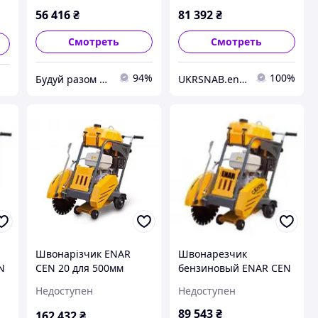
56 416
₴
81 392
₴
Смотреть
Смотреть
94%
100%
Будуй разом з нами
UKRSNAB.energo
Швонарізчик ENAR
Швонарезчик
N
CEN 20 для 500мм
бензиновый ENAR CEN
алмазного диска,
20
Недоступен
Недоступен
Honda GX390
89 543
₴
162 432
₴