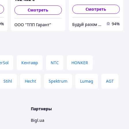
Смотреть
Смотреть
0%
94%
Будуй разом з нами
ООО "ТПП Гарант"
erSol
Кентавр
NTC
HONKER
Stihl
Hecht
Spektrum
Lumag
AGT
Партнеры
Bigl.ua