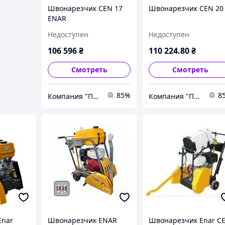
Швонарезчик CEN 17
Швонарезчик CEN 20
ENAR
Недоступен
Недоступен
106 596
₴
110 224
.80
₴
Смотреть
Смотреть
85%
8
Компания "Пром Инструмент" - инструмент для профессионалов
Компания "Пром Инструмент" - инструмент для профессионалов
Enar
Швонарезчик ENAR
Швонарезчик Enar C