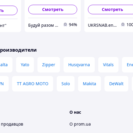
Смотреть
Смотреть
ть
94%
10
Будуй разом з нами
UKRSNAB.energo
нт"
производители
alta
Yato
Zipper
Husqvarna
Vitals
En
WN
TT AGRO MOTO
Solo
Makita
DeWalt
О нас
 продавцов
О prom.ua