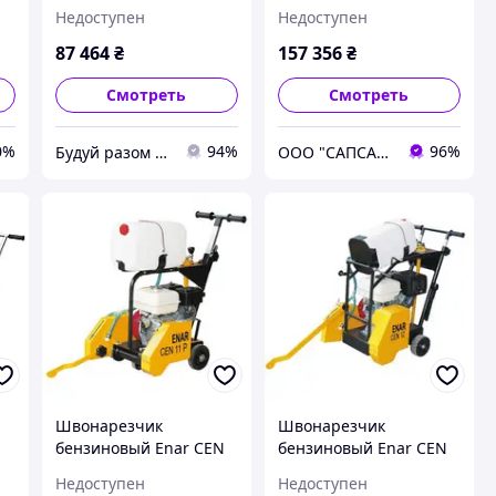
17
алмазного диска,
Недоступен
Недоступен
Honda GX390
87 464
₴
157 356
₴
Смотреть
Смотреть
0%
94%
96%
Будуй разом з нами
ООО "САПСАН СЕРВИС"
Швонарезчик
Швонарезчик
бензиновый Enar CEN
бензиновый Enar CEN
11P
12
Недоступен
Недоступен