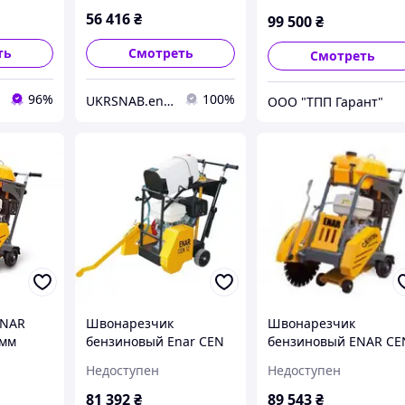
56 416
₴
99 500
₴
ть
Смотреть
Смотреть
96%
100%
UKRSNAB.energo
ООО "ТПП Гарант"
ENAR
Швонарезчик
Швонарезчик
0мм
бензиновый Enar CEN
бензиновый ENAR CE
а,
12
20
Недоступен
Недоступен
81 392
₴
89 543
₴