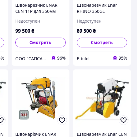
Швонарезчик ENAR
Швонарезчик Enar
CEN 11P для 350мм
RHINO 350GL
алмазного диска,
Недоступен
Недоступен
Honda GX160
99 500
₴
89 500
₴
Смотреть
Смотреть
5%
96%
95%
ООО "САПСАН СЕРВИС"
E-bild
EN
Швонарізчик ENAR
Швонарезчик Enar CEN