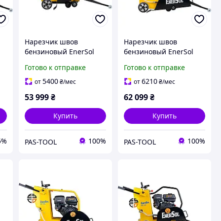
Нарезчик швов
Нарезчик швов
бензиновый EnerSol
бензиновый EnerSol
ECC-110L
ECC-180L
Готово к отправке
Готово к отправке
ть
5400
6210
от
₴
/мес
от
₴
/мес
53 999
₴
62 099
₴
Купить
Купить
5%
100%
100%
PAS-TOOL
PAS-TOOL