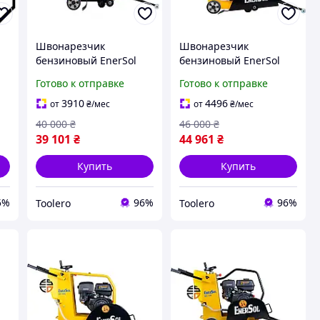
Швонарезчик
Швонарезчик
бензиновый EnerSol
бензиновый EnerSol
INT ECC-110L
INT ECC-180L
Готово к отправке
Готово к отправке
3910
4496
от
₴
/мес
от
₴
/мес
40 000
₴
46 000
₴
39 101
₴
44 961
₴
Купить
Купить
5%
96%
96%
Toolero
Toolero