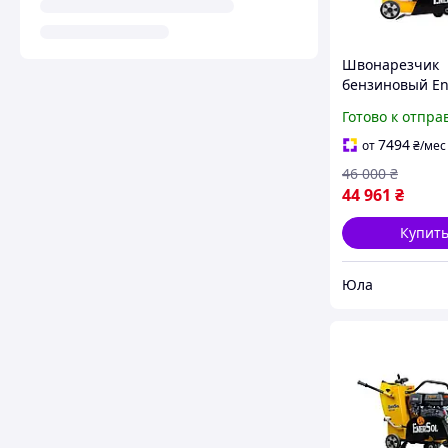
Швонарезчик
бензиновый En
YLP ECC-180L
Готово к отпра
7494
от
₴
/мес
46 000
₴
44 961
₴
Купит
Юла