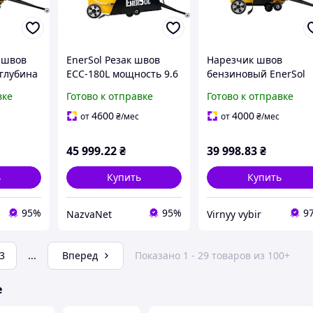
к швов
EnerSol Резак швов
Нарезчик швов
 глубина
ECC-180L мощность 9.6
бензиновый EnerSol
кВт максимальная
ECC-110L мощность 6
вке
Готово к отправке
Готово к отправке
0 мм
глубина реза 180 мм
кВт глубина реза 110
для воды
водяной бак 25 л
мм вес 70 кг комплект
4600
4000
от
₴
/мес
от
₴
/мес
баком 30 л
45 999
.22
₴
39 998
.83
₴
ь
Купить
Купить
95%
95%
9
NazvaNet
Virnyy vybir
3
...
Вперед
Показано 1 - 29 товаров из 100+
е