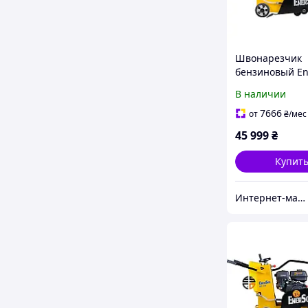
Швонарезчик
бензиновый En
ECC-180L
В наличии
7666
от
₴
/мес
45 999
₴
Купит
Интернет-магазин GIGATOOLS