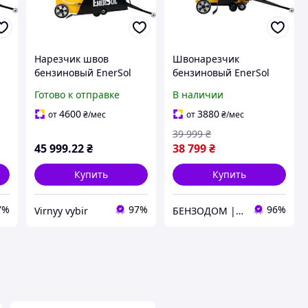
Нарезчик швов
Швонарезчик
бензиновый EnerSol
бензиновый EnerSol
ECC-180L мощность 9.6
ECC-110L
Готово к отправке
В наличии
кВт максимальная
 с
глубина реза 180 мм
4600
3880
от
₴
/мес
от
₴
/мес
вес 125 кг
39 999
₴
45 999
.22
₴
38 799
₴
Купить
Купить
7%
97%
96%
Virnyy vybir
БЕНЗОДОМ | садовая техника и электроинструмент