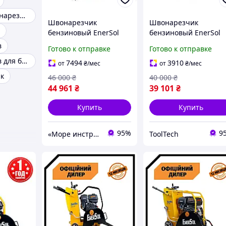
Диски для швонарезчика
Швонарезчик
Швонарезчик
бензиновый EnerSol
бензиновый EnerSol
STP ECC-180L
TLT ECC-110L
в
Готово к отправке
Готово к отправке
Нарезчик швов для бетона
7494
3910
от
₴
/мес
от
₴
/мес
к
46 000
₴
40 000
₴
44 961
₴
39 101
₴
Купить
Купить
95%
9
«Море инструментов»
ToolTech