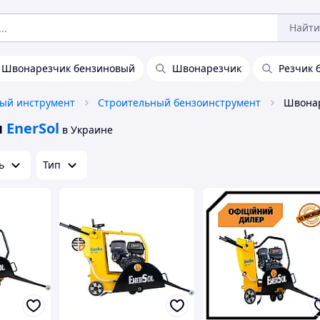
Найти
Швонарезчик бензиновый
Швонарезчик
Резчик 
ый инструмент
Строительный бензоинструмент
ы
EnerSol
в Украине
ь
Тип