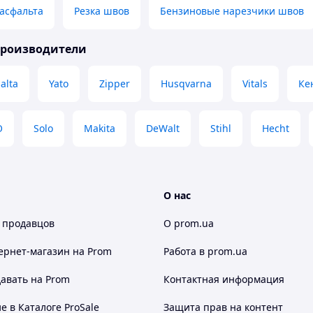
асфальта
Резка швов
Бензиновые нарезчики швов
производители
alta
Yato
Zipper
Husqvarna
Vitals
Ке
O
Solo
Makita
DeWalt
Stihl
Hecht
О нас
 продавцов
О prom.ua
ернет-магазин
на Prom
Работа в prom.ua
авать на Prom
Контактная информация
 в Каталоге ProSale
Защита прав на контент