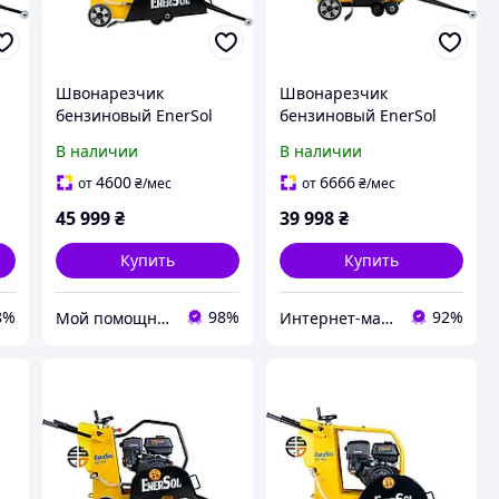
Швонарезчик
Швонарезчик
бензиновый EnerSol
бензиновый EnerSol
ECC-180L
ECC-110L
В наличии
В наличии
4600
6666
от
₴
/мес
от
₴
/мес
45 999
₴
39 998
₴
Купить
Купить
8%
98%
92%
Мой помощник - интернет магазин
Интернет-магазин GIGATOOLS