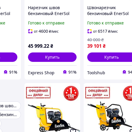
в
Нарезчик швов
Швонарезчик
erSol
бензиновый EnerSol
бензиновый EnerSol
ость 6
ECC-180L мощность 9.6
TSH ECC-110L Топ
вке
Готово к отправке
Готово к отправке
за до
кВт вес 125 кг
3776563
г
максимальный
4600
6517
от
₴
/мес
от
₴
/мес
 диамет
диаметр диска 500 мм
40 000
₴
макс.
45 999
.22
₴
39 101
₴
ь
Купить
Купить
91%
91%
9
Express Shop
Toolshub
Нарезчики швов швонарезчики
Швонарезчик бензиновый