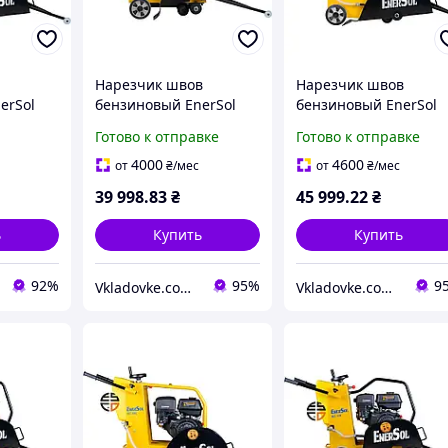
Нарезчик швов
Нарезчик швов
erSol
бензиновый EnerSol
бензиновый EnerSol
ECC-110L мощность 6
ECC-180L двигатель
Готово к отправке
Готово к отправке
кВт максимальный
Loncin G420F мощнос
диаметр диска 350 мм
9.6 кВт максимальная
4000
4600
от
₴
/мес
от
₴
/мес
вес 70 кг
глубина реза 1
39 998
.83
₴
45 999
.22
₴
ь
Купить
Купить
92%
95%
9
Vkladovke.com.ua
Vkladovke.com.ua