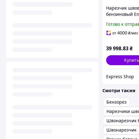
Нарезчик шво
бензиновый En
ECC-110L мощн
Готово к отпра
кВт глубина ре
110 мм вес 70 к
4000
от
₴
/мес
максимальный
39 998
.83
₴
Купит
Express Shop
Смотри также
Бензорез
Швонарезчик