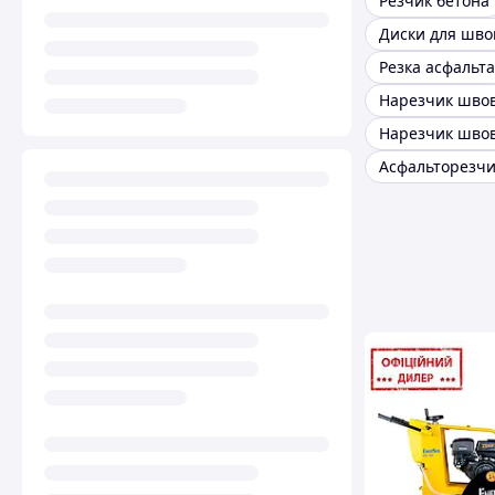
Резчик бетона
Резка асфальта
Нарезчик шво
Асфальторезчи