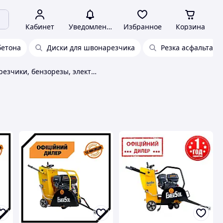
Кабинет
Уведомления
Избранное
Корзина
бетона
Диски для швонарезчика
Резка асфальта
Швонарезчики, бензорезы, электрорезы EnerSol