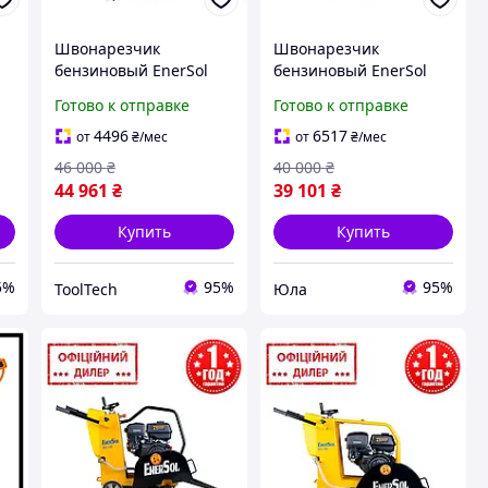
Швонарезчик
Швонарезчик
бензиновый EnerSol
бензиновый EnerSol
TLT ECC-180L
YLP ECC-110L
Готово к отправке
Готово к отправке
4496
6517
от
₴
/мес
от
₴
/мес
46 000
₴
40 000
₴
44 961
₴
39 101
₴
Купить
Купить
5%
95%
95%
ToolTech
Юла