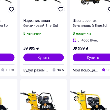
в
Нарезчик швов
Швонарезчик
erSol
бензиновый EnerSol
бензиновый EnerSol
ECC-110L
ECC-110L
В наличии
В наличии
4000
от
₴
/мес
39 999
₴
39 999
₴
ь
Купить
Купить
100%
94%
9
Будуй разом з нами
Мой помощник - интернет магазин