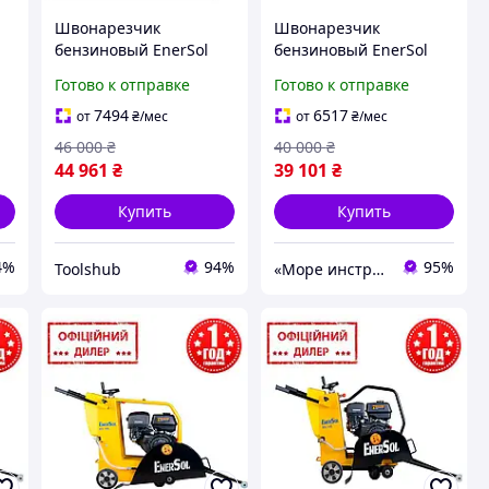
Швонарезчик
Швонарезчик
бензиновый EnerSol
бензиновый EnerSol
TSH ECC-180L Топ
STP ECC-110L
Готово к отправке
Готово к отправке
3776563
7494
6517
от
₴
/мес
от
₴
/мес
46 000
₴
40 000
₴
44 961
₴
39 101
₴
Купить
Купить
4%
94%
95%
Toolshub
«Море инструментов»