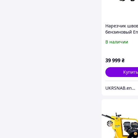
Нарезчик шво
бензиновый En
ECC-110L
В наличии
39 999
₴
Купит
UKRSNAB.energo