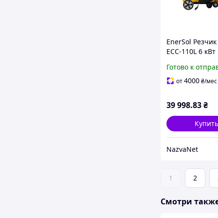
EnerSol Резчи
ECC-110L 6 кВт
реза 110 мм
Готово к отпра
бензиновый 35
диск 30 л бак 
4000
от
₴
/мес
39 998
.83
₴
Купит
NazvaNet
1
2
Смотри такж