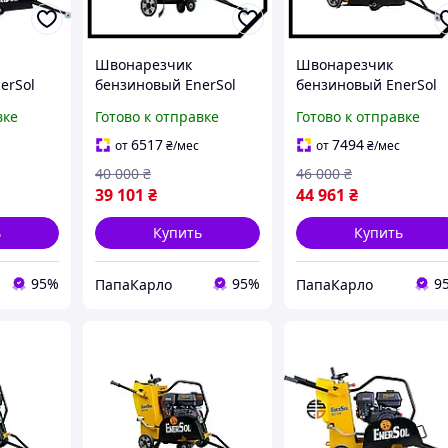
Швонарезчик
Швонарезчик
erSol
бензиновый EnerSol
бензиновый EnerSol
PAK ECC-110L
PAK ECC-180L
вке
Готово к отправке
Готово к отправке
6517
7494
от
₴
/мес
от
₴
/мес
40 000
₴
46 000
₴
39 101
₴
44 961
₴
ь
Купить
Купить
95%
95%
9
ПапаКарло
ПапаКарло